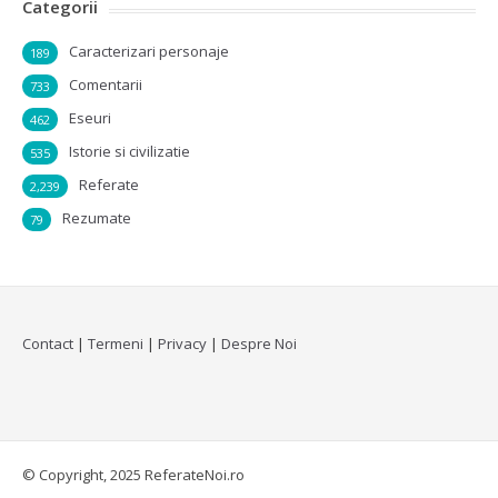
Categorii
Caracterizari personaje
189
Comentarii
733
Eseuri
462
Istorie si civilizatie
535
Referate
2,239
Rezumate
79
Contact
|
Termeni
|
Privacy
|
Despre Noi
© Copyright, 2025 ReferateNoi.ro