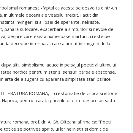
imbolismul romanesc -faptul ca acesta se dezvolta dintr-un
, in ultimele decenii ale veacului trecut. Facut din
tiinta invingerii si a lipsei de sperante, neliniste,
t, pana la sufocare, exacerbare a simturilor si nevoie de
iva, despre care exista numeroase marturii, creste pe
unda deceptie interioara, care a urmat infrangerii de la
upa altii, simbolismul aduce in peisajul poetic al ultimului
ilitatea nordica pentru mister si sensuri partiale absconse,
c in arta de a sugera cu aparenta simplitate stari psihice
lat LITERATURA ROMANÄ‚ – crestomatie de critica si istorie
luj-Napoca, pentru a arata parerile diferite despre aceasta
ratura romana, prof. dr. A. Gh. Olteanu afirma ca: “Poetii
e tot ce se potrivea spiritului lor nelinistit si dornic de