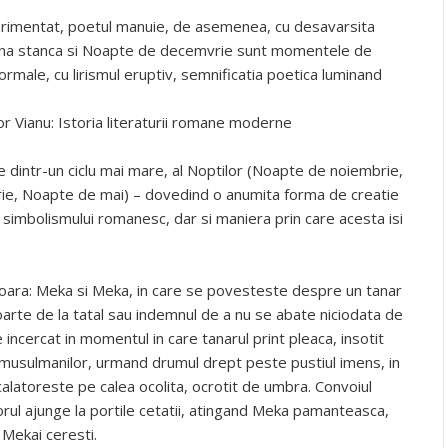
perimentat, poetul manuie, de asemenea, cu desavarsita
trana stanca si Noapte de decemvrie sunt momentele de
 formale, cu lirismul eruptiv, semnificatia poetica luminand
or Vianu: Istoria literaturii romane moderne
intr-un ciclu mai mare, al Noptilor (Noapte de noiembrie,
e, Noapte de mai) – dovedind o anumita forma de creatie
 simbolismului romanesc, dar si maniera prin care acesta isi
oara: Meka si Meka, in care se povesteste despre un tanar
arte de la tatal sau indemnul de a nu se abate niciodata de
 incercat in momentul in care tanarul print pleaca, insotit
 musulmanilor, urmand drumul drept peste pustiul imens, in
calatoreste pe calea ocolita, ocrotit de umbra. Convoiul
orul ajunge la portile cetatii, atingand Meka pamanteasca,
 Mekai ceresti.