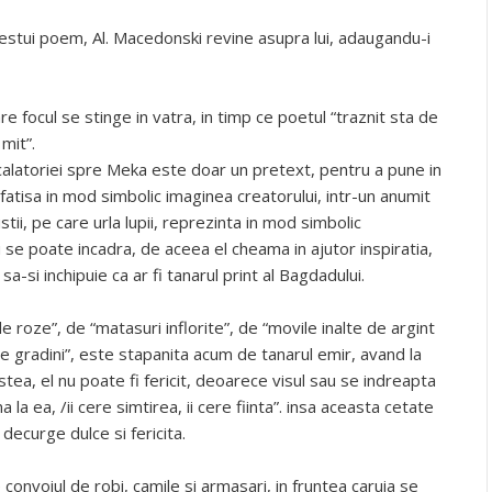
estui poem, Al. Macedonski revine asupra lui, adaugandu-i
are focul se stinge in vatra, in timp ce poetul “traznit sta de
mit”.
calatoriei spre Meka este doar un pretext, pentru a pune in
nfatisa in mod simbolic imaginea creatorului, intr-un anumit
tii, pe care urla lupii, reprezinta in mod simbolic
se poate incadra, de aceea el cheama in ajutor inspiratia,
i sa-si inchipuie ca ar fi tanarul print al Bagdadului.
 roze”, de “matasuri inflorite”, de “movile inalte de argint
i de gradini”, este stapanita acum de tanarul emir, avand la
stea, el nu poate fi fericit, deoarece visul sau se indreapta
a ea, /ii cere simtirea, ii cere fiinta”. insa aceasta cetate
decurge dulce si fericita.
e convoiul de robi, camile si armasari, in fruntea caruia se