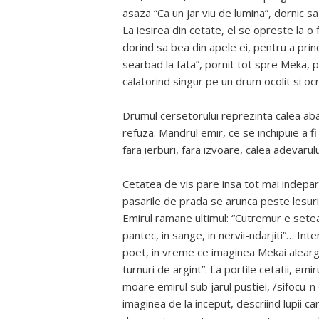
asaza “Ca un jar viu de lumina”, dornic sa
La iesirea din cetate, el se opreste la o
dorind sa bea din apele ei, pentru a prind
searbad la fata”, pornit tot spre Meka, p
calatorind singur pe un drum ocolit si oc
Drumul cersetorului reprezinta calea aba
refuza. Mandrul emir, ce se inchipuie a f
fara ierburi, fara izvoare, calea adevarulu
Cetatea de vis pare insa tot mai indeparta
pasarile de prada se arunca peste lesuril
Emirul ramane ultimul: “Cutremur e setea,
pantec, in sange, in nervii-ndarjiti”… Int
poet, in vreme ce imaginea Mekai alearga 
turnuri de argint”. La portile cetatii, emir
moare emirul sub jarul pustiei, /sifocu-n
imaginea de la inceput, descriind lupii ca