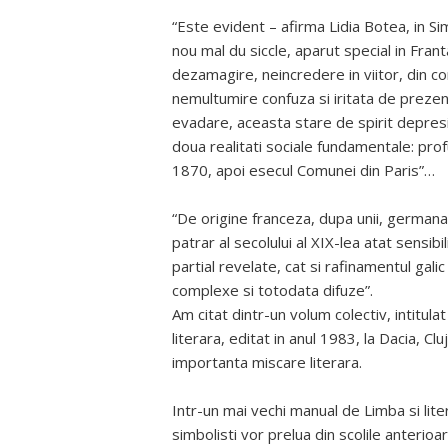
“Este evident – afirma Lidia Botea, in S
nou mal du siccle, aparut special in Franta
dezamagire, neincredere in viitor, din cons
nemultumire confuza si iritata de prezen
evadare, aceasta stare de spirit depres
doua realitati sociale fundamentale: prof
1870, apoi esecul Comunei din Paris”…
“De origine franceza, dupa unii, germana d
patrar al secolului al XIX-lea atat sensib
partial revelate, cat si rafinamentul gali
complexe si totodata difuze”.
Am citat dintr-un volum colectiv, intitu
literara, editat in anul 1983, la Dacia, C
importanta miscare literara.
Intr-un mai vechi manual de Limba si lite
simbolisti vor prelua din scolile anterioar