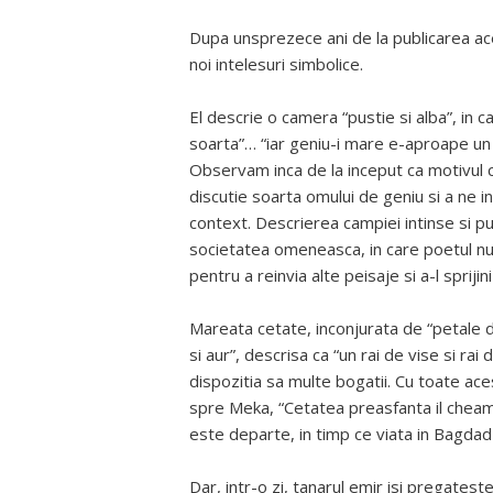
Dupa unsprezece ani de la publicarea ac
noi intelesuri simbolice.
El descrie o camera “pustie si alba”, in c
soarta”… “iar geniu-i mare e-aproape un 
Observam inca de la inceput ca motivul 
discutie soarta omului de geniu si a ne i
context. Descrierea campiei intinse si pus
societatea omeneasca, in care poetul nu 
pentru a reinvia alte peisaje si a-l sprijin
Mareata cetate, inconjurata de “petale de
si aur”, descrisa ca “un rai de vise si ra
dispozitia sa multe bogatii. Cu toate ace
spre Meka, “Cetatea preasfanta il cheama l
este departe, in timp ce viata in Bagdad 
Dar, intr-o zi, tanarul emir isi pregatest