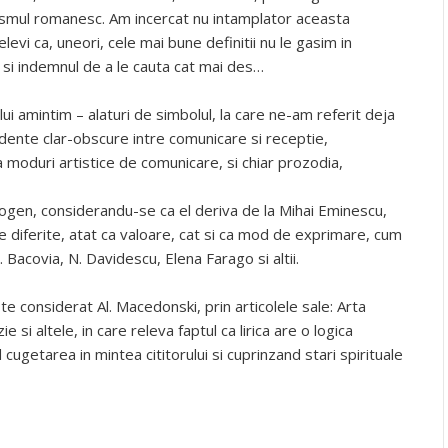
ismul romanesc. Am incercat nu intamplator aceasta
evi ca, uneori, cele mai bune definitii nu le gasim in
de si indemnul de a le cauta cat mai des…
i amintim – alaturi de simbolul, la care ne-am referit deja
dente clar-obscure intre comunicare si receptie,
ua moduri artistice de comunicare, si chiar prozodia,
rogen, considerandu-se ca el deriva de la Mihai Eminescu,
e diferite, atat ca valoare, cat si ca mod de exprimare, cum
G. Bacovia, N. Davidescu, Elena Farago si altii.
e considerat Al. Macedonski, prin articolele sale: Arta
e si altele, in care releva faptul ca lirica are o logica
cugetarea in mintea cititorului si cuprinzand stari spirituale