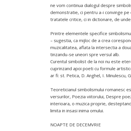
ne vom continua dialogul despre simbol
demonstratie, ci pentru a-i convinge pe el
tratatele critice, ci in dictionare, de un
Printre elementele specifice simbolismulu
– sugestia, ca mijloc de a crea corespon
muzicalitatea, aflata la intersectia a do
tinzandu-se uneori spre versul alb.
Curentul simbolist de la noi nu este ete
cuprinzand apoi poeti cu formule artistic
ar fi: st. Petica, D. Anghel, I. Minulescu, 
Teoreticianul simbolismului romanesc est
versurilor, Poezia viitorului, Despre poezi
interioara, o muzica proprie, desteptand 
limita in insasi inima omului.
NOAPTE DE DECEMVRIE