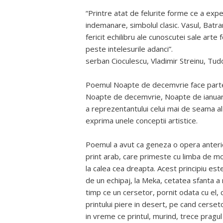
“Printre atat de felurite forme ce a ex
indemanare, simbolul clasic. Vasul, Ba
fericit echilibru ale cunoscutei sale arte
peste intelesurile adanci”.
serban Cioculescu, Vladimir Streinu, Tud
Poemul Noapte de decemvrie face parte d
Noapte de decemvrie, Noapte de ianuari
a reprezentantului celui mai de seama al
exprima unele conceptii artistice.
Poemul a avut ca geneza o opera anteri
print arab, care primeste cu limba de mo
la calea cea dreapta. Acest principiu este
de un echipaj, la Meka, cetatea sfanta a
timp ce un cersetor, pornit odata cu el, 
printului piere in desert, pe cand cerset
in vreme ce printul, murind, trece pragul