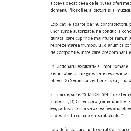
altceva decat ceea ce le putea oferi medi
domeniul filosofiei, al picturii si al muzicii,
Explicatiile aparte dar nu contradictorii
unor surse autorizate, ne conduc la conc
durata, care cuprinde mai multe ramuri al
reprezentarea frumosului, o anumita con
de compozitie, intre care predominant e
In Dictionarul explicativ al limbii roman
Semn, obiect, imagine, care reprezinta i
obiect; 2) Semn conventional, sau grup d
si, mai departe: “SIMBOLISM: 1) Sistem 
simboluri; 3) Curent programatic in literat
lea, potrivit caruia valoarea fiecarui ob
si descifrata cu ajutorul simbolurilor”.
Iata definitia care ne trebuia! Cea mai c