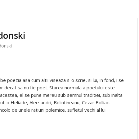
donski
donski
poezia asa cum altii viseaza s-o scrie, si lui, in fond, i se
or decat sa nu fie poet. Starea normala a poetului este
 acestea, el se pune mereu sub semnul traditiei, sub inalta
ut-o Heliade, Alecsandri, Bolintineanu, Cezar Bolliac.
olo de unele ratiuni polemice, sufletul vechi al lui