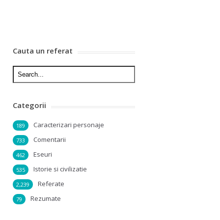
Cauta un referat
Categorii
Caracterizari personaje
189
Comentarii
733
Eseuri
462
Istorie si civilizatie
535
Referate
2,239
Rezumate
79