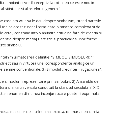
ul ambiant si vor fi receptivi la tot ceea ce este nou in
 al stiintelor si al artelor in general”.
, pe care am vrut sa le dau despre simbolism, citand parerile
luzia ca acest curent literar este o miscare complexa si de
e artei, constand intr-o anumita atitudine fata de creatia si
ceptie despre mesajul artistic si practicarea unor forme
ste simbolul.
e, intalnim urmatoarea definitie: “SIMBOL, SIMBOLURI: 1)
ndirect sau in virtutea unei corespondente analogice un
e semne conventionale; 3) Simbolul credintei – rugaciunea”.
de simboluri, reprezentare prin simboluri; 2) Ansamblu de
ura si arta universala constituit la sfarsitul secolului al XIX-
iect si fenomen din lumea inconjuratoare poate fi exprimata
oncisa, mai usor de inteles, mai exacta, pe marginea careia