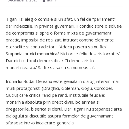
December 2, 2015
admin
Tiganii isi aleg o comisie si un sfat, un fel de “parlament”,
dar indeciziile, in privinta guvernarii, ii conduc spre o solutie
de compromis si spre o forma mixta de guvernamant,
practic, imposibil de realizat, intrucat contine elemente
eteroclite si contradictorii: “Adeca pusera sa nu fie/
Stapania lor nici monarhica/ Nici orice feliu de-aristocratie/
Dar nici cu totul democratica/ Ci demo-aristo-
monarhiceasca/ Sa fie s'asa sa sa numeasca”.
Ironia lui Budai-Deleanu este geniala in dialog intervin mai
multi protagonisti (Draghici, Goleman, Gogu, Corcodel,
Ciuciu) care critica rand pe rand, institutiile feudale:
monarhia absoluta prin drept divin, boierimea si
dregatoriile, biserica si clerul. Dar, tiganii nu stapanesc arta
dialogului si discutiile asupra formelor de guvernamant
sfarsesc intr-o incaierare generala.