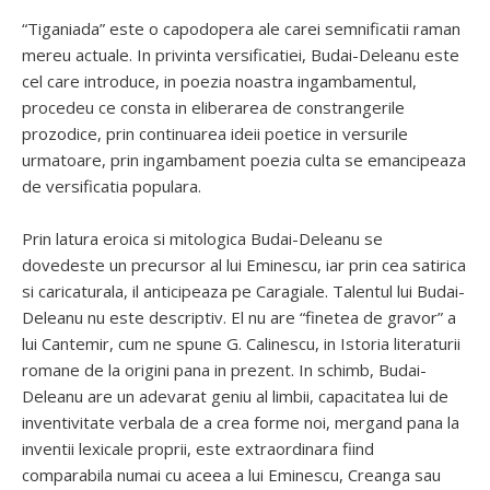
“Tiganiada” este o capodopera ale carei semnificatii raman
mereu actuale. In privinta versificatiei, Budai-Deleanu este
cel care introduce, in poezia noastra ingambamentul,
procedeu ce consta in eliberarea de constrangerile
prozodice, prin continuarea ideii poetice in versurile
urmatoare, prin ingambament poezia culta se emancipeaza
de versificatia populara.
Prin latura eroica si mitologica Budai-Deleanu se
dovedeste un precursor al lui Eminescu, iar prin cea satirica
si caricaturala, il anticipeaza pe Caragiale. Talentul lui Budai-
Deleanu nu este descriptiv. El nu are “finetea de gravor” a
lui Cantemir, cum ne spune G. Calinescu, in Istoria literaturii
romane de la origini pana in prezent. In schimb, Budai-
Deleanu are un adevarat geniu al limbii, capacitatea lui de
inventivitate verbala de a crea forme noi, mergand pana la
inventii lexicale proprii, este extraordinara fiind
comparabila numai cu aceea a lui Eminescu, Creanga sau