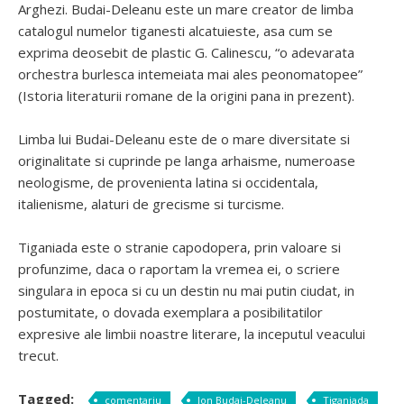
Arghezi. Budai-Deleanu este un mare creator de limba
catalogul numelor tiganesti alcatuieste, asa cum se
exprima deosebit de plastic G. Calinescu, “o adevarata
orchestra burlesca intemeiata mai ales peonomatopee”
(Istoria literaturii romane de la origini pana in prezent).
Limba lui Budai-Deleanu este de o mare diversitate si
originalitate si cuprinde pe langa arhaisme, numeroase
neologisme, de provenienta latina si occidentala,
italienisme, alaturi de grecisme si turcisme.
Tiganiada este o stranie capodopera, prin valoare si
profunzime, daca o raportam la vremea ei, o scriere
singulara in epoca si cu un destin nu mai putin ciudat, in
postumitate, o dovada exemplara a posibilitatilor
expresive ale limbii noastre literare, la inceputul veacului
trecut.
Tagged:
comentariu
Ion Budai-Deleanu
Tiganiada