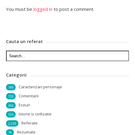
You must be
logged in
to post a comment.
Cauta un referat
Categorii
Caracterizari personaje
189
Comentarii
733
Eseuri
462
Istorie si civilizatie
535
Referate
2,239
Rezumate
79