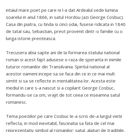
intaiul mare poet pe care ni l-a dat Ardealul vede lumina
soarelui in anul 1866, in satul Hordou (azi George Cosbuc).
Casa din piatra, cu tinda si cinci odai, fusese ridicata in 1840
de tatal sau, Sebastian, preot provenit dintr-o familie cu o
lunga istorie preoteasca.
Trecusera abia sapte ani de la formarea statului national
roman si acest fapt adusese o raza de speranta in inimile
tuturor romanilor din Transilvania. Spiritul national al
acestor oameni incepe sa se faca din ce in ce mai mult
simtit si sa se reflecte in mentalitatea lor. Acesta este
mediul in care s-a nascut si a copilarit George Cosbuc,
formandu-se ca om, vrajit de tot ceea ce inseamna satul
romanesc.
Tema poeziilor pe care Cosbuc le-a scris de-a lungul vietii
reflecta, in mod inevitabil, fascinatia sa fata de cel mai
reprezentativ simbol al romanilor: satul, alaturi de traditiile,