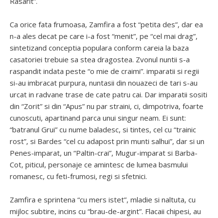
Rasarit”.
Ca orice fata frumoasa, Zamfira a fost “petita des”, dar ea
n-a ales decat pe care i-a fost “menit”, pe “cel mai drag”,
sintetizand conceptia populara conform careia la baza
casatoriei trebuie sa stea dragostea. Zvonul nuntii s-a
raspandit indata peste “o mie de craimi”. imparatii si regii
si-au imbracat purpura, nuntasii din nouazeci de tari s-au
urcat in radvane trase de cate patru cai. Dar imparatii sositi
din “Zorit” si din “Apus” nu par straini, ci, dimpotriva, foarte
cunoscuti, apartinand parca unui singur neam. Ei sunt:
“batranul Grui” cu nume baladesc, si tintes, cel cu “trainic
rost”, si Bardes “cel cu adapost prin munti salhui”, dar si un
Penes-imparat, un “Paltin-crai”, Mugur-imparat si Barba-
Cot, piticul, personaje ce amintesc de lumea basmului
romanesc, cu feti-frumosi, regi si sfetnici.
Zamfira e sprintena “cu mers istet”, mladie si naltuta, cu
mijloc subtire, incins cu “brau-de-argint”. Flacaii chipesi, au