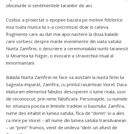
obiceiurile si sentimentele taranilor de aici.
Cosbuc a proiectat o epopee bazata pe motive folclorice
insa toata munca lui s-a concretizat doar in cateva
fragmente care au dat mai apoi nastere la doua balade
care vorbesc despre marile evenimente din viata satului:
Nunta Zamfirei, o descriere a ceremonialului nuntii taranesti
si Moartea lui Fulger, o evocare a stravechiul ritual al
inmormantarii.
Balada Nunta Zamfirei ne face sa asistam la nunta fetei lui
Sageata-imparat, Zamfira, cu printul rasaritean Viorel. Daca
inlaturam elementul fabulos descoperim o lume reala, usor
de recunoscut, prin nimic falsificata. Personajele, cu numele
lor situeaza poezia in limitele traditiei si basmului. Zamfira,
nume des intalnit in lumea satului, fiica de “domn” si-a ales
ca mire pe Viorel – alt nume din lumea satului transilvanean
– un “print” frumos, venit de undeva “dintr-un afund de