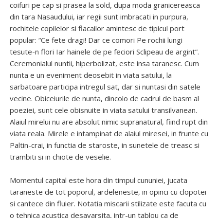
coifuri pe cap si prasea la sold, dupa moda granicereasca
din tara Nasaudului, iar regii sunt imbracati in purpura,
rochitele copilelor si flacailor amintesc de tipicul port
popular: “Ce fete dragi! Dar ce comori Pe rochii lungi
tesute-n flori Iar hainele de pe feciori Sclipeau de argint”.
Ceremonialul nuntii, hiperbolizat, este insa taranesc. Cum
nunta e un eveniment deosebit in viata satului, la
sarbatoare participa intregul sat, dar si nuntasi din satele
vecine. Obiceiurile de nunta, dincolo de cadrul de basm al
poeziei, sunt cele obisnuite in viata satului transilvanean.
Alaiul mirelui nu are absolut nimic supranatural, fiind rupt din
viata reala. Mirele e intampinat de alaiul miresei, in frunte cu
Paltin-crai, in functia de staroste, in sunetele de treasc si
trambiti si in chiote de veselie.
Momentul capital este hora din timpul cununiei, jucata
taraneste de tot poporul, ardeleneste, in opinci cu clopotei
si cantece din fluier. Notatia miscarii stilizate este facuta cu
o tehnica acustica desavarsita, intr-un tablou ca de