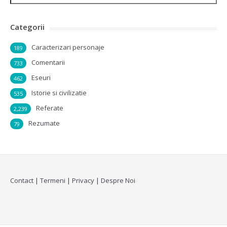
Categorii
Caracterizari personaje
189
Comentarii
733
Eseuri
462
Istorie si civilizatie
535
Referate
2,239
Rezumate
79
Contact
|
Termeni
|
Privacy
|
Despre Noi