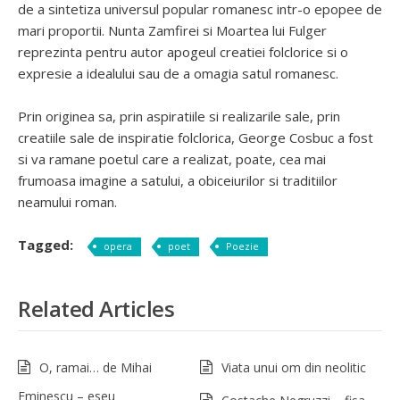
de a sintetiza universul popular romanesc intr-o epopee de
mari proportii. Nunta Zamfirei si Moartea lui Fulger
reprezinta pentru autor apogeul creatiei folclorice si o
expresie a idealului sau de a omagia satul romanesc.
Prin originea sa, prin aspiratiile si realizarile sale, prin
creatiile sale de inspiratie folclorica, George Cosbuc a fost
si va ramane poetul care a realizat, poate, cea mai
frumoasa imagine a satului, a obiceiurilor si traditiilor
neamului roman.
Tagged:
opera
poet
Poezie
Related Articles
O, ramai… de Mihai
Viata unui om din neolitic
Eminescu – eseu