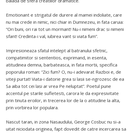
balada de sfera creatiilor dramatice.
Emotionant e strigatul de durere al mamei indoliate, care
nu mai crede in nimic, nici chiar in Dumnezeu, in fata caruia:
“Ori buni, ori rai tot un mormant! Nu-i nimeni drac si nimeni
sfant! Credinta-i val, iubirea vant si viata fum”.
Impresioneaza sfatul intelept al batranului sfetnic,
compatimitor si sententios, exprimand, in esenta,
atitudinea demna, barbateasca, in fata mortii, specifica
poporului roman: “Zici fum? O, nu-i adevarat Razboi e, de
viteji purtat! Viata-i datorie grea si lasii se-ngrozesc de ea
Sa aiba tot cei lasi ar vrea Pe neluptat”. Poetul pune
accentul pe starile sufletesti, carora le da expresivitate
prin tinuta eroilor, in trecerea lor de la o atitudine la alta,
prin vorbirea lor populara.
Nascut taran, in zona Nasaudului, George Cosbuc nu si-a
uitat niciodata originea, fapt dovedit de catre incercarea sa