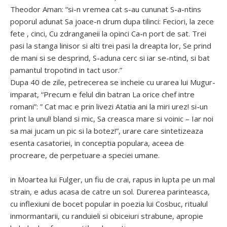
Theodor Aman: “si-n vremea cat s-au cununat S-a-ntins
poporul adunat Sa joace-n drum dupa tilinci: Feciori, la zece
fete , cinci, Cu zdranganeii la opinci Ca-n port de sat. Trei
pasi la stanga linisor si alti trei pasi la dreapta lor, Se prind
de mani si se desprind, S-aduna cerc si iar se-ntind, si bat
pamantul tropotind in tact usor.”
Dupa 40 de zile, petrecerea se incheie cu urarea lui Mugur-
imparat, “Precum e felul din batran La orice chef intre
romani”: ” Cat mac e prin livezi Atatia ani la miri urez! si-un
print la unul! bland si mic, Sa creasca mare si voinic – Iar noi
sa mai jucam un pic si la botez!”, urare care sintetizeaza
esenta casatoriei, in conceptia populara, aceea de
procreare, de perpetuare a speciei umane.
in Moartea lui Fulger, un fiu de crai, rapus in lupta pe un mal
strain, e adus acasa de catre un sol. Durerea parinteasca,
cu inflexiuni de bocet popular in poezia lui Cosbuc, ritualul
inmormantarii, cu randuieli si obiceiuri strabune, apropie