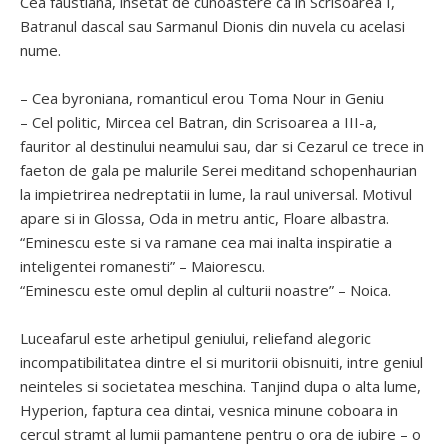
Cea faustiana, insetat de cunoastere ca in Scrisoarea I,
Batranul dascal sau Sarmanul Dionis din nuvela cu acelasi
nume.
– Cea byroniana, romanticul erou Toma Nour in Geniu
– Cel politic, Mircea cel Batran, din Scrisoarea a III-a,
fauritor al destinului neamului sau, dar si Cezarul ce trece in
faeton de gala pe malurile Serei meditand schopenhaurian
la impietrirea nedreptatii in lume, la raul universal. Motivul
apare si in Glossa, Oda in metru antic, Floare albastra.
“Eminescu este si va ramane cea mai inalta inspiratie a
inteligentei romanesti” – Maiorescu.
“Eminescu este omul deplin al culturii noastre” – Noica.
Luceafarul este arhetipul geniului, reliefand alegoric
incompatibilitatea dintre el si muritorii obisnuiti, intre geniul
neinteles si societatea meschina. Tanjind dupa o alta lume,
Hyperion, faptura cea dintai, vesnica minune coboara in
cercul stramt al lumii pamantene pentru o ora de iubire – o