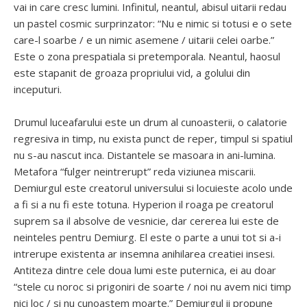
vai in care cresc lumini. Infinitul, neantul, abisul uitarii redau
un pastel cosmic surprinzator: “Nu e nimic si totusi e o sete
care-l soarbe / e un nimic asemene / uitarii celei oarbe.”
Este o zona prespatiala si pretemporala. Neantul, haosul
este stapanit de groaza propriului vid, a golului din
inceputuri.
Drumul luceafarului este un drum al cunoasterii, o calatorie
regresiva in timp, nu exista punct de reper, timpul si spatiul
nu s-au nascut inca. Distantele se masoara in ani-lumina.
Metafora “fulger neintrerupt” reda viziunea miscarii.
Demiurgul este creatorul universului si locuieste acolo unde
a fi si a nu fi este totuna. Hyperion il roaga pe creatorul
suprem sa il absolve de vesnicie, dar cererea lui este de
neinteles pentru Demiurg. El este o parte a unui tot si a-i
intrerupe existenta ar insemna anihilarea creatiei insesi.
Antiteza dintre cele doua lumi este puternica, ei au doar
“stele cu noroc si prigoniri de soarte / noi nu avem nici timp
nici loc / si nu cunoastem moarte.” Demiurgul ii propune