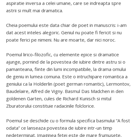
aspiratie inversa a celei umane, care se indreapta spre
astrii si mult mai dramatica.
Cheia poemului este data chiar de poet in manuscris: i-am
dat acest inteles alegoric. Geniul nu poate fi fericit si nu
poate ferici pe nimeni. Nu are moarte, dar nici noroc.
Poemul lirico-filozofic, cu elemente epice si dramatice
ajunge, pornind de la povestea de iubire dintre astru si o
pamanteana, fiinte din lumi incompatibile, la drama omului
de geniu in lumea comuna. Este o intruchipare romantica a
geniului ca la Holderlin (poet german romantic), Lermontov,
Baudelaire, Alfred de Vigny. Basmul Das Madchen in den
goldenen Garten, cules de Richard Kunisch si mitul
Zburatorului constituie radacinile folclorice.
Poemul se deschide cu o formula specifica basmului “A fost
odata” ce lanseaza povestea de iubire intr-un timp
nedeterminat. Imaginea fetei este de mare frumusete,