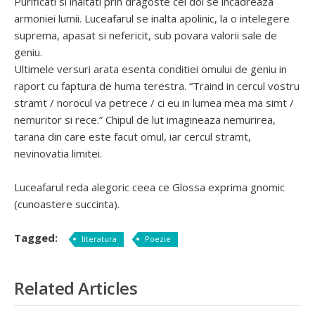
Purificati si inaltati prin dragoste cei doi se incadreaza
armoniei lumii. Luceafarul se inalta apolinic, la o intelegere
suprema, apasat si nefericit, sub povara valorii sale de
geniu.
Ultimele versuri arata esenta conditiei omului de geniu in
raport cu faptura de huma terestra. “Traind in cercul vostru
stramt / norocul va petrece / ci eu in lumea mea ma simt /
nemuritor si rece.” Chipul de lut imagineaza nemurirea,
tarana din care este facut omul, iar cercul stramt,
nevinovatia limitei.
Luceafarul reda alegoric ceea ce Glossa exprima gnomic
(cunoastere succinta).
Tagged:
literatura
Poezie
Related Articles