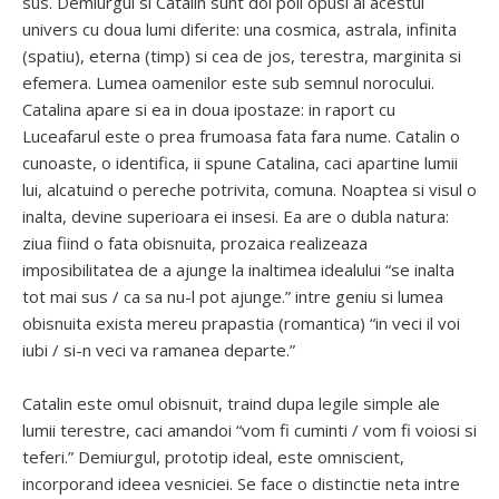
sus. Demiurgul si Catalin sunt doi poli opusi ai acestui
univers cu doua lumi diferite: una cosmica, astrala, infinita
(spatiu), eterna (timp) si cea de jos, terestra, marginita si
efemera. Lumea oamenilor este sub semnul norocului.
Catalina apare si ea in doua ipostaze: in raport cu
Luceafarul este o prea frumoasa fata fara nume. Catalin o
cunoaste, o identifica, ii spune Catalina, caci apartine lumii
lui, alcatuind o pereche potrivita, comuna. Noaptea si visul o
inalta, devine superioara ei insesi. Ea are o dubla natura:
ziua fiind o fata obisnuita, prozaica realizeaza
imposibilitatea de a ajunge la inaltimea idealului “se inalta
tot mai sus / ca sa nu-l pot ajunge.” intre geniu si lumea
obisnuita exista mereu prapastia (romantica) “in veci il voi
iubi / si-n veci va ramanea departe.”
Catalin este omul obisnuit, traind dupa legile simple ale
lumii terestre, caci amandoi “vom fi cuminti / vom fi voiosi si
teferi.” Demiurgul, prototip ideal, este omniscient,
incorporand ideea vesniciei. Se face o distinctie neta intre