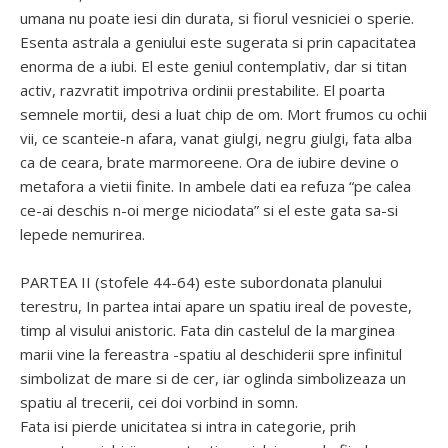
umana nu poate iesi din durata, si fiorul vesniciei o sperie.
Esenta astrala a geniului este sugerata si prin capacitatea
enorma de a iubi. El este geniul contemplativ, dar si titan
activ, razvratit impotriva ordinii prestabilite. El poarta
semnele mortii, desi a luat chip de om. Mort frumos cu ochii
vii, ce scanteie-n afara, vanat giulgi, negru giulgi, fata alba
ca de ceara, brate marmoreene. Ora de iubire devine o
metafora a vietii finite. In ambele dati ea refuza “pe calea
ce-ai deschis n-oi merge niciodata” si el este gata sa-si
lepede nemurirea.
PARTEA II (stofele 44-64) este subordonata planului
terestru, In partea intai apare un spatiu ireal de poveste,
timp al visului anistoric. Fata din castelul de la marginea
marii vine la fereastra -spatiu al deschiderii spre infinitul
simbolizat de mare si de cer, iar oglinda simbolizeaza un
spatiu al trecerii, cei doi vorbind in somn.
Fata isi pierde unicitatea si intra in categorie, prih