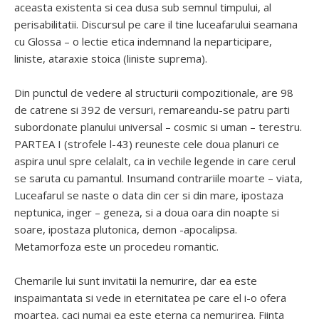
aceasta existenta si cea dusa sub semnul timpului, al
perisabilitatii. Discursul pe care il tine luceafarului seamana
cu Glossa – o lectie etica indemnand la neparticipare,
liniste, ataraxie stoica (liniste suprema).
Din punctul de vedere al structurii compozitionale, are 98
de catrene si 392 de versuri, remareandu-se patru parti
subordonate planului universal – cosmic si uman – terestru.
PARTEA I (strofele l-43) reuneste cele doua planuri ce
aspira unul spre celalalt, ca in vechile legende in care cerul
se saruta cu pamantul. Insumand contrariile moarte – viata,
Luceafarul se naste o data din cer si din mare, ipostaza
neptunica, inger – geneza, si a doua oara din noapte si
soare, ipostaza plutonica, demon -apocalipsa.
Metamorfoza este un procedeu romantic.
Chemarile lui sunt invitatii la nemurire, dar ea este
inspaimantata si vede in eternitatea pe care el i-o ofera
moartea, caci numai ea este eterna ca nemurirea. Fiinta