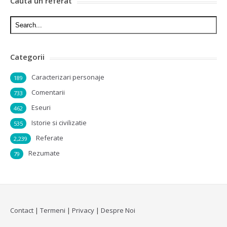
Cauta un referat
Categorii
Caracterizari personaje
189
Comentarii
733
Eseuri
462
Istorie si civilizatie
535
Referate
2,239
Rezumate
79
Contact
|
Termeni
|
Privacy
|
Despre Noi