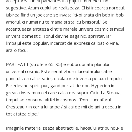
acceptarea iubirii pamantesti a pajului, numele fiind
sugestive. Acum cuplul se realizeaza. El isi incearca norocul,
iubirea fiind un joc care se invata “ti-oi arata din bob in bob
amorul, ci numai nu te mania si stai cu binisorul.” Se
accentueaza antiteza dintre marele univers cosmic si micul
univers domestic. Tonul devine sagalnic, sprintar, iar
limbajul este popular, incarcat de expresii ca: bat-o vina,
arz-o focu'.
PARTEA III (strofele 65-85) e subordonata planului
universal cosmic. Este redat zborul luceafarului catre
punctul zero al creatiei, o calatorie inversa pe axa timpului.
El redevine spirit pur, gand purtat de dor. Hyperion in
greaca inseamna cel care calca deasupra. Ca in La Steaua,
timpul se consuma altfel in cosmos. “Porni luceafarul.
Cresteau / in cer a lui aripe / si cai de mii de ani treceau in
tot atatea clipe.”
Imaginile materializeaza abstractiile, haosului atribuindu-le