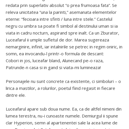
redata prin superlativ absolut “o prea frumoasa fata”. Se
releva unicitatea “una la parinti,” asemanata elementelor
eterne: “fecioara intre sfinti / luna intre stele.” Castelul
negru cu umbra sa poate fi simbol al destinului uman si ia
viata in cadru nocturn, aspirand spre inalt. Ca un Zburator,
Luceafarul ii umple sufletul de dor. Marea sugereaza
nemarginire, infinit, iar intalnirile se petrec in regim oniric, in
somn, ea invocandu-l printr-o formula de descant:
Cobori in jos, luceafar bland, Alunecand pe-o raza,
Patrunde-n casa si in gand si viata-mi lumineaza!
Personajele nu sunt concrete ca existente, ci simboluri – o
lirica a mastilor, a rolurilor, poetul fiind regasit in fiecare
dintre ele.
Luceafarul apare sub doua nume. Ea, ca de altfel nimeni din
lumea terestra, nu-i cunoaste numele. Demiurgul ii spune
clar Hyperion, semn al apartenentei sale la acea lume de