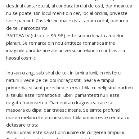
destinul cantaretului, al conducatorului de osti, dar moartea
nu se poate. Din locul menit din cer, loc al ordinii, priveste
spre pamant. Castelul nu mai exista, apar codrul, padurea
de tei, narcotizanta.
PARTEA IV (strofele 86-98) este subordonata ambelor
planuri. Se remarca din nou antiteza romantica intre
imaginile paradiziace ale universului teluric in contrast cu
haosul cosmic.
Intr-un crang, sub sirul de tei, in lumina lunii, in misterul
naturii ii vede pe cei doi indragostiti. Seara e timpul
primordial si sunt perechea eterna. Idila cu nelipsitul parfum
al teiului este romantica si iubirii pamantesti nu ii este
negata frumusetea. Oamenii au dragostea care se
masoara cu clipa, dar traiesc intens. Se simte profund
marea melancolie eminesciana. Idila umana este redata cu
detasare trista.
Planul uman este salvat prin iubire de curgerea timpului.