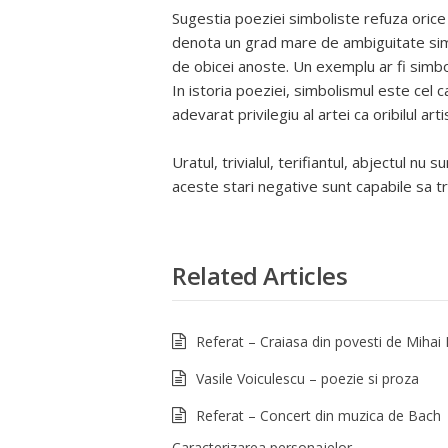
Sugestia poeziei simboliste refuza orice 
denota un grad mare de ambiguitate simb
de obicei anoste. Un exemplu ar fi simbo
In istoria poeziei, simbolismul este cel 
adevarat privilegiu al artei ca oribilul a
Uratul, trivialul, terifiantul, abjectul nu
aceste stari negative sunt capabile sa tre
Related Articles
Referat – Craiasa din povesti de Mihai
Vasile Voiculescu – poezie si proza
Referat – Concert din muzica de Bach
Caracterizarea personajelor