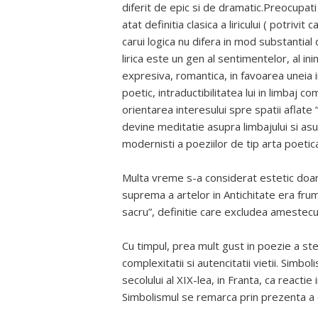
diferit de epic si de dramatic.Preocupati
atat definitia clasica a liricului ( potrivi
carui logica nu difera in mod substantial
lirica este un gen al sentimentelor, al inim
expresiva, romantica, in favoarea uneia i
poetic, intraductibilitatea lui in limbaj 
orientarea interesului spre spatii aflate
devine meditatie asupra limbajului si asu
modernisti a poeziilor de tip arta poetica 
Multa vreme s-a considerat estetic doar f
suprema a artelor in Antichitate era frum
sacru”, definitie care excludea amestecul
Cu timpul, prea mult gust in poezie a ster
complexitatii si autencitatii vietii. Simbo
secolului al XIX-lea, in Franta, ca reactie
Simbolismul se remarca prin prezenta a 