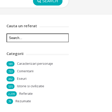
SEARCH
Cauta un referat
Categorii
Caracterizari personaje
189
Comentarii
733
Eseuri
462
Istorie si civilizatie
535
Referate
2,239
Rezumate
79