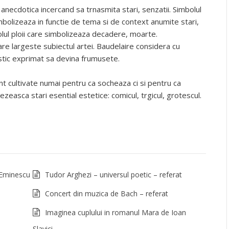
anecdotica incercand sa trnasmita stari, senzatii. Simbolul
olizeaza in functie de tema si de context anumite stari,
lul ploii care simbolizeaza decadere, moarte.
care largeste subiectul artei. Baudelaire considera cu
rtistic exprimat sa devina frumusete.
 sunt cultivate numai pentru ca socheaza ci si pentru ca
zeasca stari esential estetice: comicul, trgicul, grotescul.
 Eminescu
Tudor Arghezi – universul poetic – referat
Concert din muzica de Bach – referat
Imaginea cuplului in romanul Mara de Ioan
Slavici