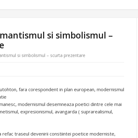
mantismul si simbolismul –
e
tismul si simbolismul – scurta prezentare
autohton, fara corespondent in plan european, modernismul
atie
l romanesc, modernismul desemneaza poetici dintre cele mai
metismul, expresionismul, avangarda ( suprarealismul,
ea refac traseul devenirii constiintei poetice moderniste,