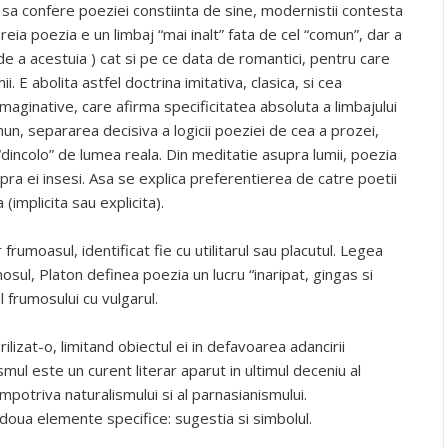
 sa confere poeziei constiinta de sine, modernistii contesta
t careia poezia e un limbaj “mai inalt” fata de cel “comun”, dar a
 de a acestuia ) cat si pe ce data de romantici, pentru care
ii. E abolita astfel doctrina imitativa, clasica, si cea
maginative, care afirma specificitatea absoluta a limbajului
comun, separarea decisiva a logicii poeziei de cea a prozei,
 “dincolo” de lumea reala. Din meditatie asupra lumii, poezia
pra ei insesi. Asa se explica preferentierea de catre poetii
(implicita sau explicita).
rumoasul, identificat fie cu utilitarul sau placutul. Legea
osul, Platon definea poezia un lucru “inaripat, gingas si
 frumosului cu vulgarul.
ilizat-o, limitand obiectul ei in defavoarea adancirii
lismul este un curent literar aparut in ultimul deceniu al
 impotriva naturalismului si al parnasianismului.
doua elemente specifice: sugestia si simbolul.