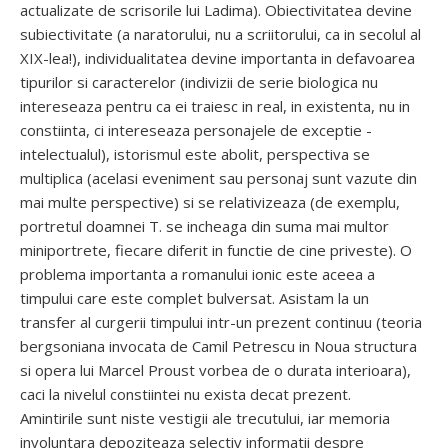
actualizate de scrisorile lui Ladima). Obiectivitatea devine
subiectivitate (a naratorului, nu a scriitorului, ca in secolul al
XIX-lea!), individualitatea devine importanta in defavoarea
tipurilor si caracterelor (indivizii de serie biologica nu
intereseaza pentru ca ei traiesc in real, in existenta, nu in
constiinta, ci intereseaza personajele de exceptie -
intelectualul), istorismul este abolit, perspectiva se
multiplica (acelasi eveniment sau personaj sunt vazute din
mai multe perspective) si se relativizeaza (de exemplu,
portretul doamnei T. se incheaga din suma mai multor
miniportrete, fiecare diferit in functie de cine priveste). O
problema importanta a romanului ionic este aceea a
timpului care este complet bulversat. Asistam la un
transfer al curgerii timpului intr-un prezent continuu (teoria
bergsoniana invocata de Camil Petrescu in Noua structura
si opera lui Marcel Proust vorbea de o durata interioara),
caci la nivelul constiintei nu exista decat prezent.
Amintirile sunt niste vestigii ale trecutului, iar memoria
involuntara depoziteaza selectiv informatii despre