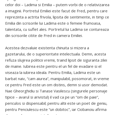
celor doi – Ladima si Emilia – putem vorbi de o relativizarea
a imaginii. Portretul Emiliei este facut de Fred, pentru care
reprezinta a actrita frivola, lipsita de sentimente, in timp ce
Emilia din scrisorile lui Ladima este o femeie frumoasa,
talentata, cu suflet ales. Portretul lui Ladima se contureaza
din scrisorile citite de Fred in camera Emiliei.
Acestea dezvaluie existenta chinuita si mizera a
gazetarului, de o superioritate intelectuala. Demn, acesta
refuza slujirea politicii vremii, traind lipsit de siguranta zilei
de maine. Iubirea este pentru el un fel de evadare si el
viseaza la iubirea ideala. Pentru Emilia, Ladima este un
barbat naiv, “cam aiurea”, manipulabil, posomorat, in vreme
ce pentru Fred este un om distins, demn si usor demodat.
Nae Gheorghidiu si Tanase Vasilescu (singurele personaje
tipice – avarul si arivistul) il vad ca pe un “om de paie”,
periculos si dispensabil; pentru altii este un poet de geniu,
pentru Penciulescu este “un dobitoc”, iar Ciobanoiu afirma