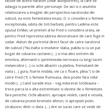
facute de acesti naratori (chiar autoportret), la care se
adauga si parerile altor personaje. De aici si o anumita
relativizarea a imaginii: din perspectiva naratorului din
subsol, ea este feminitatea insasi, D. o considera o femeie
exceptionala, iubita de toti barbatii, pentru Ladima este
opusul Emiliei, un prieten al lui Fred o considera urata, iar
pentru Fred reprezinta iubirea devoratoare de care fuge in
zadar. Alaturi de portretul direct facut de catre naratorul
din subsol (“Nu inalta si inselator slaba, palida si cu un par
bogat de culoarea castanei (…) si mai ales extrem de
emotiva, alternand o sprinteneala nervoasa cu lungi taceri
melancolice (…) cu ochii albastri ca platina, frematand de
viata (…) gura, foarte mobila, vie ca o floare, plina.”) si de
catre Fred (“E o femeie frumoasa, desi poate fara stilul
modei (…) Cand surade insa – vag indurerat totdeauna –
trece parca la o alta extremitate si devine de o feminitate
fara pereche. Ochii albastri, aproape violeti, cand e vesela,
de culoarea prunei brumate alteori, si apropiati putin,
stralucesc dintr-o data. (…) Are un suras care se vede de