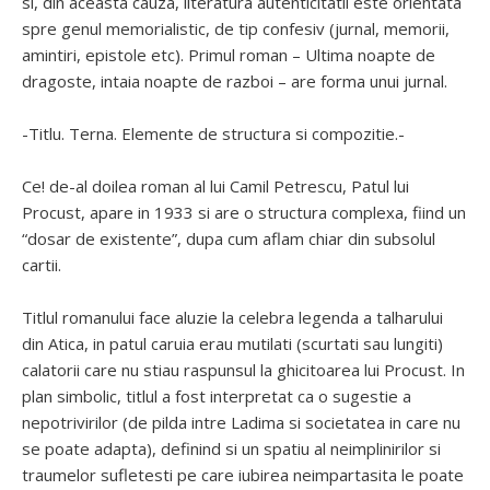
si, din aceasta cauza, literatura autenticitatii este orientata
spre genul memorialistic, de tip confesiv (jurnal, memorii,
amintiri, epistole etc). Primul roman – Ultima noapte de
dragoste, intaia noapte de razboi – are forma unui jurnal.
-Titlu. Terna. Elemente de structura si compozitie.-
Ce! de-al doilea roman al lui Camil Petrescu, Patul lui
Procust, apare in 1933 si are o structura complexa, fiind un
“dosar de existente”, dupa cum aflam chiar din subsolul
cartii.
Titlul romanului face aluzie la celebra legenda a talharului
din Atica, in patul caruia erau mutilati (scurtati sau lungiti)
calatorii care nu stiau raspunsul la ghicitoarea lui Procust. In
plan simbolic, titlul a fost interpretat ca o sugestie a
nepotrivirilor (de pilda intre Ladima si societatea in care nu
se poate adapta), definind si un spatiu al neimplinirilor si
traumelor sufletesti pe care iubirea neimpartasita le poate