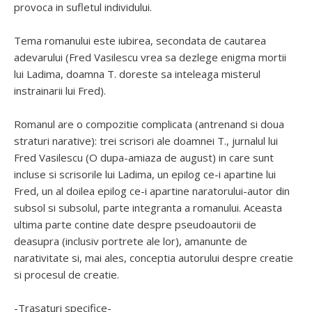
provoca in sufletul individului.
Tema romanului este iubirea, secondata de cautarea
adevarului (Fred Vasilescu vrea sa dezlege enigma mortii
lui Ladima, doamna T. doreste sa inteleaga misterul
instrainarii lui Fred).
Romanul are o compozitie complicata (antrenand si doua
straturi narative): trei scrisori ale doamnei T., jurnalul lui
Fred Vasilescu (O dupa-amiaza de august) in care sunt
incluse si scrisorile lui Ladima, un epilog ce-i apartine lui
Fred, un al doilea epilog ce-i apartine naratorului-autor din
subsol si subsolul, parte integranta a romanului. Aceasta
ultima parte contine date despre pseudoautorii de
deasupra (inclusiv portrete ale lor), amanunte de
narativitate si, mai ales, conceptia autorului despre creatie
si procesul de creatie.
-Trasaturi specifice-