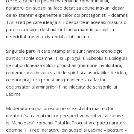
cerceta ca pe un posibil material de roman. in final,
naratorul din subsol nu face decat sa adune intr-un “dosar
de existente” experientele celor doi protagonisti – doamna
T. si Fred pe care ii leaga si ii desparte in aceeasi masura o
puternica iubire, destinul lor fiind urmarit in paralel cu
nefericitul traseu existential al lui Ladima.
Singurele parti in care intamplarile sunt narate cronologic
sunt scrisorile doamnei T. si Epilogul II. Subsolul si Epilogul I
se subordoneaza stilului proustian (memorie involuntara,
rememorarea in voia starii de spirit si a asociatiilor de idei),
celebra prajitura proustiana (madlene – ca factor
declansator al amintirilor) fiind inlocuita de scrisorile lui
Ladima.
Modernitatea mai presupune si existenta mai multor
naratori (sau a mai multor perspective narative, ar spune
N. Manolescu); romanul Patul lui Procust are patru naratori:
doamna T., Fred, naratorul din subsol si Ladima – postum –