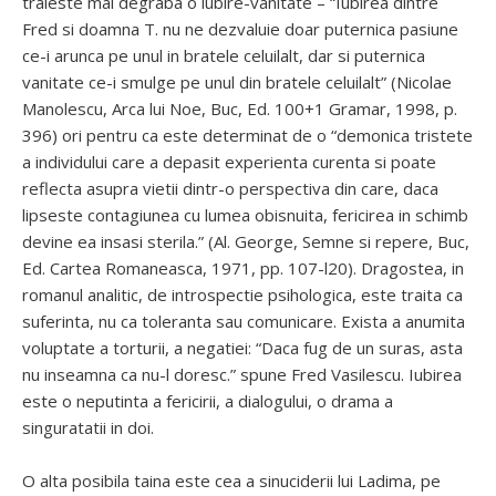
traieste mai degraba o iubire-vanitate – “Iubirea dintre
Fred si doamna T. nu ne dezvaluie doar puternica pasiune
ce-i arunca pe unul in bratele celuilalt, dar si puternica
vanitate ce-i smulge pe unul din bratele celuilalt” (Nicolae
Manolescu, Arca lui Noe, Buc, Ed. 100+1 Gramar, 1998, p.
396) ori pentru ca este determinat de o “demonica tristete
a individului care a depasit experienta curenta si poate
reflecta asupra vietii dintr-o perspectiva din care, daca
lipseste contagiunea cu lumea obisnuita, fericirea in schimb
devine ea insasi sterila.” (Al. George, Semne si repere, Buc,
Ed. Cartea Romaneasca, 1971, pp. 107-l20). Dragostea, in
romanul analitic, de introspectie psihologica, este traita ca
suferinta, nu ca toleranta sau comunicare. Exista a anumita
voluptate a torturii, a negatiei: “Daca fug de un suras, asta
nu inseamna ca nu-l doresc.” spune Fred Vasilescu. Iubirea
este o neputinta a fericirii, a dialogului, o drama a
singuratatii in doi.
O alta posibila taina este cea a sinuciderii lui Ladima, pe