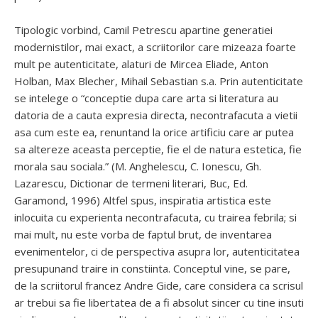
Tipologic vorbind, Camil Petrescu apartine generatiei
modernistilor, mai exact, a scriitorilor care mizeaza foarte
mult pe autenticitate, alaturi de Mircea Eliade, Anton
Holban, Max Blecher, Mihail Sebastian s.a. Prin autenticitate
se intelege o “conceptie dupa care arta si literatura au
datoria de a cauta expresia directa, necontrafacuta a vietii
asa cum este ea, renuntand la orice artificiu care ar putea
sa altereze aceasta perceptie, fie el de natura estetica, fie
morala sau sociala.” (M. Anghelescu, C. Ionescu, Gh.
Lazarescu, Dictionar de termeni literari, Buc, Ed.
Garamond, 1996) Altfel spus, inspiratia artistica este
inlocuita cu experienta necontrafacuta, cu trairea febrila; si
mai mult, nu este vorba de faptul brut, de inventarea
evenimentelor, ci de perspectiva asupra lor, autenticitatea
presupunand traire in constiinta. Conceptul vine, se pare,
de la scriitorul francez Andre Gide, care considera ca scrisul
ar trebui sa fie libertatea de a fi absolut sincer cu tine insuti