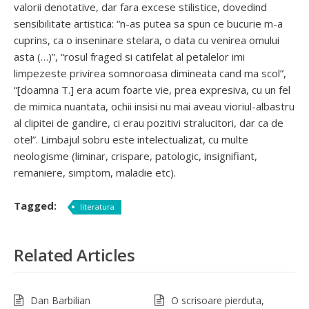
valorii denotative, dar fara excese stilistice, dovedind
sensibilitate artistica: “n-as putea sa spun ce bucurie m-a
cuprins, ca o inseninare stelara, o data cu venirea omului
asta (…)”, “rosul fraged si catifelat al petalelor imi
limpezeste privirea somnoroasa dimineata cand ma scol”,
“[doamna T.] era acum foarte vie, prea expresiva, cu un fel
de mimica nuantata, ochii insisi nu mai aveau vioriul-albastru
al clipitei de gandire, ci erau pozitivi stralucitori, dar ca de
otel”. Limbajul sobru este intelectualizat, cu multe
neologisme (liminar, crispare, patologic, insignifiant,
remaniere, simptom, maladie etc).
Tagged:
literatura
Related Articles
Dan Barbilian
O scrisoare pierduta,