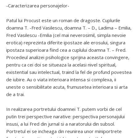
-Caracterizarea personajelor-
Patul lui Procust este un roman de dragoste. Cuplurile
doamna T. -Fred Vasilescu, doamna T. – D., Ladima – Emilia,
Fred Vasilescu -Emilia (cel mai neverosimil, simpla nevoie
erotica) reprezinta diferite ipostaze ale erosului, singura
ipostaza superioara fiind cea a cuplului doamna T. – Fred.
Procedeul analizei psihologice sprijina aceasta convingere,
pentru ca cei doi se situeaza la acelasi nivel spiritual,
existential sau intelectual, traind la fel de profund povestea
de iubire. Au o viata interioara intensa si complexa, ii
uneste o sensibilitate acuta, frumusetea interioara si arta
de a trai.
In realizarea portretului doamnei T. putem vorbi de cel
putin trei perspective narative: perspectiva personajului
insusi, a lui Fred din jurnal si a naratorului din subsol.
Portretul ei se incheaga din reunirea unor miniportrete