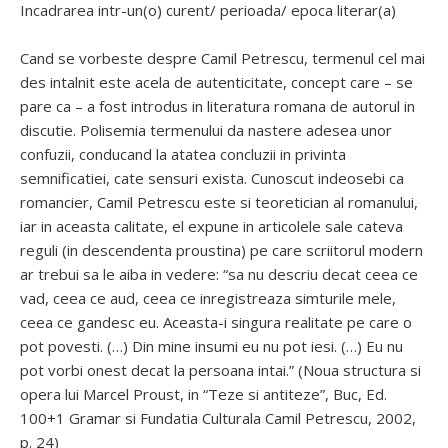
Incadrarea intr-un(o) curent/ perioada/ epoca literar(a)
Cand se vorbeste despre Camil Petrescu, termenul cel mai
des intalnit este acela de autenticitate, concept care – se
pare ca – a fost introdus in literatura romana de autorul in
discutie. Polisemia termenului da nastere adesea unor
confuzii, conducand la atatea concluzii in privinta
semnificatiei, cate sensuri exista. Cunoscut indeosebi ca
romancier, Camil Petrescu este si teoretician al romanului,
iar in aceasta calitate, el expune in articolele sale cateva
reguli (in descendenta proustina) pe care scriitorul modern
ar trebui sa le aiba in vedere: “sa nu descriu decat ceea ce
vad, ceea ce aud, ceea ce inregistreaza simturile mele,
ceea ce gandesc eu. Aceasta-i singura realitate pe care o
pot povesti. (…) Din mine insumi eu nu pot iesi. (…) Eu nu
pot vorbi onest decat la persoana intai.” (Noua structura si
opera lui Marcel Proust, in “Teze si antiteze”, Buc, Ed.
100+1 Gramar si Fundatia Culturala Camil Petrescu, 2002,
p. 24)