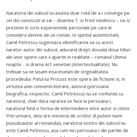
Naratorul din subsol isi asuma doar rolul de a-i convinge pe
cei doi cunoscuti ai sai – doamna T. si Fred Vasilescu – sa-si
prezinte in scris experientele personale pe care le
considera demne de un roman. In spiritul autenticitatii,
Camil Petrescu sugereaza identificarea sa cu acest
narator-autor din subsol, aducand drept dovada doua titluri
ale unor opere care ii apartin in realitate – romanul Ultima
noapte… si drama Act venetian (intertextualitate). Nu
trebuie sa ne lasam insa inselati de originalitatea
procedeului: Patul lui Procust este opera de fictiune si, in
virtutea unei conventii literare, autorul (persoana
biografica, respectiv, Camil Petrescu) nu se confunda cu
naratorul, chiar daca nararea se face la persoana I,
naratorul fiind o forma de intermediere intre autor si cititor.
Prin urmare, desi are meseria de scriitor (il putem numi
pseudoautor al romanului), naratorul nostru din subsol nu
este Camil Petrescu, asa cum nici persoana I din partile de