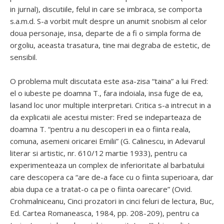
in jurnal), discutiile, felul in care se imbraca, se comporta
s.a.m.d. S-a vorbit mult despre un anumit snobism al celor
doua personaje, insa, departe de a fi o simpla forma de
orgoliu, aceasta trasatura, tine mai degraba de estetic, de
sensibil.
O problema mult discutata este asa-zisa “taina” a lui Fred:
el o iubeste pe doamna T., fara indoiala, insa fuge de ea,
lasand loc unor multiple interpretari. Critica s-a intrecut in a
da explicatii ale acestui mister: Fred se indeparteaza de
doamna T. “pentru a nu descoperi in ea o fiinta reala,
comuna, asemeni oricarei Emilii” (G. Calinescu, in Adevarul
literar si artistic, nr. 610/12 martie 1933), pentru ca
experimenteaza un complex de inferioritate al barbatului
care descopera ca “are de-a face cu o fiinta superioara, dar
abia dupa ce a tratat-o ca pe o fiinta oarecare” (Ovid.
Crohmalniceanu, Cinci prozatori in cinci feluri de lectura, Buc,
Ed. Cartea Romaneasca, 1984, pp. 208-209), pentru ca