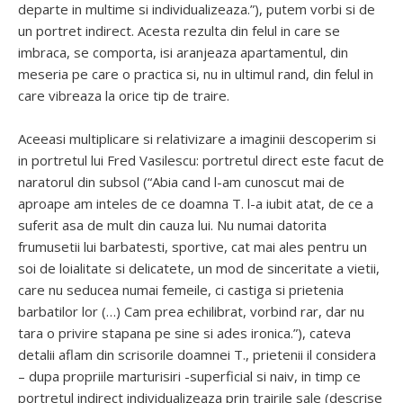
departe in multime si individualizeaza.”), putem vorbi si de
un portret indirect. Acesta rezulta din felul in care se
imbraca, se comporta, isi aranjeaza apartamentul, din
meseria pe care o practica si, nu in ultimul rand, din felul in
care vibreaza la orice tip de traire.
Aceeasi multiplicare si relativizare a imaginii descoperim si
in portretul lui Fred Vasilescu: portretul direct este facut de
naratorul din subsol (“Abia cand l-am cunoscut mai de
aproape am inteles de ce doamna T. l-a iubit atat, de ce a
suferit asa de mult din cauza lui. Nu numai datorita
frumusetii lui barbatesti, sportive, cat mai ales pentru un
soi de loialitate si delicatete, un mod de sinceritate a vietii,
care nu seducea numai femeile, ci castiga si prietenia
barbatilor lor (…) Cam prea echilibrat, vorbind rar, dar nu
tara o privire stapana pe sine si ades ironica.”), cateva
detalii aflam din scrisorile doamnei T., prietenii il considera
– dupa propriile marturisiri -superficial si naiv, in timp ce
portretul indirect individualizeaza prin trairile sale (descrise