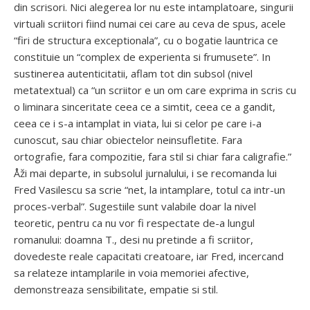
din scrisori. Nici alegerea lor nu este intamplatoare, singurii
virtuali scriitori fiind numai cei care au ceva de spus, acele
“firi de structura exceptionala”, cu o bogatie launtrica ce
constituie un “complex de experienta si frumusete”. In
sustinerea autenticitatii, aflam tot din subsol (nivel
metatextual) ca “un scriitor e un om care exprima in scris cu
o liminara sinceritate ceea ce a simtit, ceea ce a gandit,
ceea ce i s-a intamplat in viata, lui si celor pe care i-a
cunoscut, sau chiar obiectelor neinsufletite. Fara
ortografie, fara compozitie, fara stil si chiar fara caligrafie.”
Åži mai departe, in subsolul jurnalului, i se recomanda lui
Fred Vasilescu sa scrie “net, la intamplare, totul ca intr-un
proces-verbal”. Sugestiile sunt valabile doar la nivel
teoretic, pentru ca nu vor fi respectate de-a lungul
romanului: doamna T., desi nu pretinde a fi scriitor,
dovedeste reale capacitati creatoare, iar Fred, incercand
sa relateze intamplarile in voia memoriei afective,
demonstreaza sensibilitate, empatie si stil.