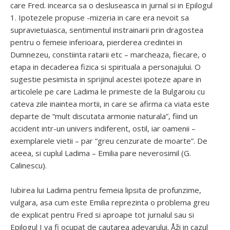
care Fred. incearca sa o desluseasca in jurnal si in Epilogul
1. Ipotezele propuse -mizeria in care era nevoit sa
supravietuiasca, sentimentul instrainarii prin dragostea
pentru o femeie inferioara, pierderea credintei in
Dumnezeu, constiinta ratarii etc – marcheaza, fiecare, o
etapa in decaderea fizica si spirituala a personajului. O
sugestie pesimista in sprijinul acestei ipoteze apare in
articolele pe care Ladima le primeste de la Bulgaroiu cu
cateva zile inaintea mortii, in care se afirma ca viata este
departe de “mult discutata armonie naturala”, fiind un
accident intr-un univers indiferent, ostil, iar oamenii –
exemplarele vietii – par “greu cenzurate de moarte”. De
aceea, si cuplul Ladima – Emilia pare neverosimil (G.
Calinescu).
Iubirea lui Ladima pentru femeia lipsita de profunzime,
vulgara, asa cum este Emilia reprezinta o problema greu
de explicat pentru Fred si aproape tot jurnalul sau si
Epilogul I va fi ocupat de cautarea adevarului. Åži in cazul