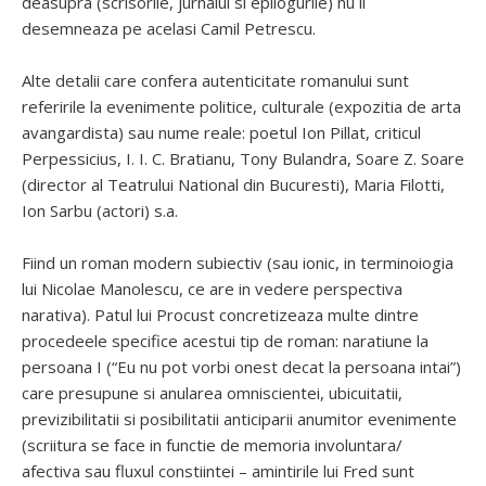
deasupra (scrisorile, jurnalul si epilogurile) nu il
desemneaza pe acelasi Camil Petrescu.
Alte detalii care confera autenticitate romanului sunt
referirile la evenimente politice, culturale (expozitia de arta
avangardista) sau nume reale: poetul Ion Pillat, criticul
Perpessicius, I. I. C. Bratianu, Tony Bulandra, Soare Z. Soare
(director al Teatrului National din Bucuresti), Maria Filotti,
Ion Sarbu (actori) s.a.
Fiind un roman modern subiectiv (sau ionic, in terminoiogia
lui Nicolae Manolescu, ce are in vedere perspectiva
narativa). Patul lui Procust concretizeaza multe dintre
procedeele specifice acestui tip de roman: naratiune la
persoana I (“Eu nu pot vorbi onest decat la persoana intai”)
care presupune si anularea omniscientei, ubicuitatii,
previzibilitatii si posibilitatii anticiparii anumitor evenimente
(scriitura se face in functie de memoria involuntara/
afectiva sau fluxul constiintei – amintirile lui Fred sunt