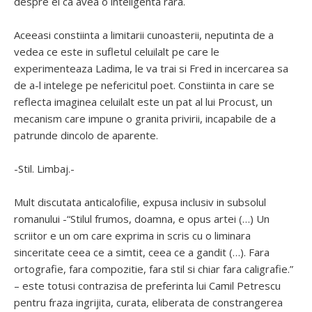
despre el ca avea o inteligenta rara.
Aceeasi constiinta a limitarii cunoasterii, neputinta de a
vedea ce este in sufletul celuilalt pe care le
experimenteaza Ladima, le va trai si Fred in incercarea sa
de a-l intelege pe nefericitul poet. Constiinta in care se
reflecta imaginea celuilalt este un pat al lui Procust, un
mecanism care impune o granita privirii, incapabile de a
patrunde dincolo de aparente.
-Stil. Limbaj.-
Mult discutata anticalofilie, expusa inclusiv in subsolul
romanului -“Stilul frumos, doamna, e opus artei (…) Un
scriitor e un om care exprima in scris cu o liminara
sinceritate ceea ce a simtit, ceea ce a gandit (…). Fara
ortografie, fara compozitie, fara stil si chiar fara caligrafie.”
– este totusi contrazisa de preferinta lui Camil Petrescu
pentru fraza ingrijita, curata, eliberata de constrangerea