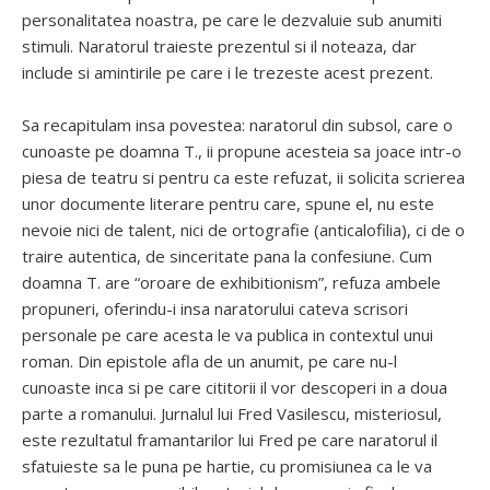
personalitatea noastra, pe care le dezvaluie sub anumiti
stimuli. Naratorul traieste prezentul si il noteaza, dar
include si amintirile pe care i le trezeste acest prezent.
Sa recapitulam insa povestea: naratorul din subsol, care o
cunoaste pe doamna T., ii propune acesteia sa joace intr-o
piesa de teatru si pentru ca este refuzat, ii solicita scrierea
unor documente literare pentru care, spune el, nu este
nevoie nici de talent, nici de ortografie (anticalofilia), ci de o
traire autentica, de sinceritate pana la confesiune. Cum
doamna T. are “oroare de exhibitionism”, refuza ambele
propuneri, oferindu-i insa naratorului cateva scrisori
personale pe care acesta le va publica in contextul unui
roman. Din epistole afla de un anumit, pe care nu-l
cunoaste inca si pe care cititorii il vor descoperi in a doua
parte a romanului. Jurnalul lui Fred Vasilescu, misteriosul,
este rezultatul framantarilor lui Fred pe care naratorul il
sfatuieste sa le puna pe hartie, cu promisiunea ca le va