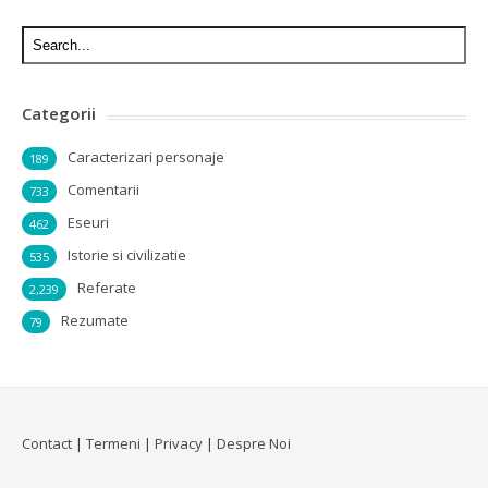
Categorii
Caracterizari personaje
189
Comentarii
733
Eseuri
462
Istorie si civilizatie
535
Referate
2,239
Rezumate
79
Contact
|
Termeni
|
Privacy
|
Despre Noi