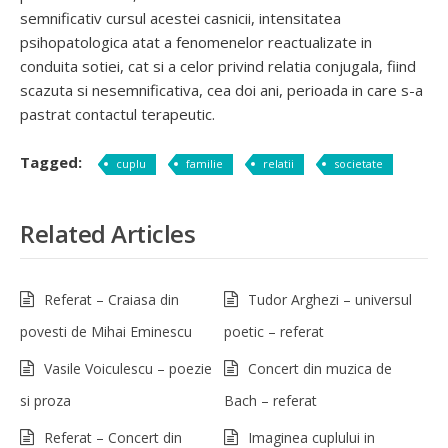
semnificativ cursul acestei casnicii, intensitatea
psihopatologica atat a fenomenelor reactualizate in
conduita sotiei, cat si a celor privind relatia conjugala, fiind
scazuta si nesemnificativa, cea doi ani, perioada in care s-a
pastrat contactul terapeutic.
Tagged:
cuplu
familie
relatii
societate
Related Articles
Referat – Craiasa din
Tudor Arghezi – universul
povesti de Mihai Eminescu
poetic – referat
Vasile Voiculescu – poezie
Concert din muzica de
si proza
Bach – referat
Referat – Concert din
Imaginea cuplului in