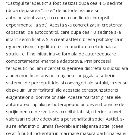
“Castigul terapeutic” a fost sesizat dupa cea 4-5 sedinte
(dupa depasirea “crizei” de autodezvaluire si
autoconstientizare, cu crearea conflictului intrapsihic
exporimental la sot). Acesta s-a concretizat in cresterea
capacitatii de autocontrol, care dupa cea 10 sedinte s-a
intarit semnificativ. S-a creat astfel o bresa psihologica in
egocentrismul, rigiditatea si imaturitatea relationala a
sotului, el fiind initiat intr-o formula de autoreeducare
comportamental-maritala adaptativa. Prin procesul
terapeutic. noi am incercat sugerarea discreta si subsidiara
a unei modificari privind imaginea conjugala a sotiei in
sistemul de perceptii, idei si convingeri ale sotului, in sensul
dezvaluirii unor “calitati” ale acesteia corespunzatoarei
exigentelor si dorintelor sale. Aceste “calitati” girate ele
autoritatea cuplului psihoterapeutio au devenit puncte de
sprijin pentru dezvoltarea credibilitatii si, ulterior, a unei
valorizari relativ adecvate a personalitatii sotiei. Astfel, s-
au reliefat intr-o lumina favorabila inteligenta sotiei (ceea
ce ar fi putut indreptati in mai mare masura participarea ei