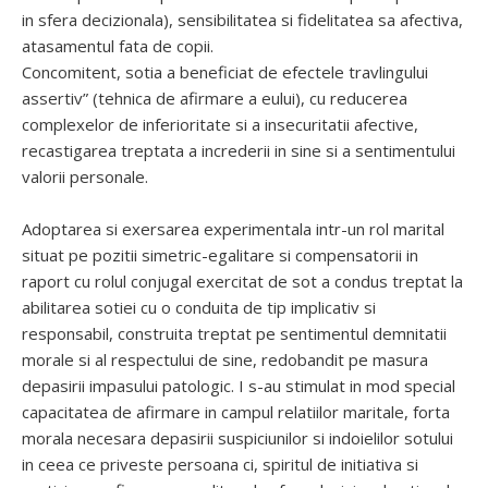
in sfera decizionala), sensibilitatea si fidelitatea sa afectiva,
atasamentul fata de copii.
Concomitent, sotia a beneficiat de efectele travlingului
assertiv” (tehnica de afirmare a eului), cu reducerea
complexelor de inferioritate si a insecuritatii afective,
recastigarea treptata a increderii in sine si a sentimentului
valorii personale.
Adoptarea si exersarea experimentala intr-un rol marital
situat pe pozitii simetric-egalitare si compensatorii in
raport cu rolul conjugal exercitat de sot a condus treptat la
abilitarea sotiei cu o conduita de tip implicativ si
responsabil, construita treptat pe sentimentul demnitatii
morale si al respectului de sine, redobandit pe masura
depasirii impasului patologic. I s-au stimulat in mod special
capacitatea de afirmare in campul relatiilor maritale, forta
morala necesara depasirii suspiciunilor si indoielilor sotului
in ceea ce priveste persoana ci, spiritul de initiativa si