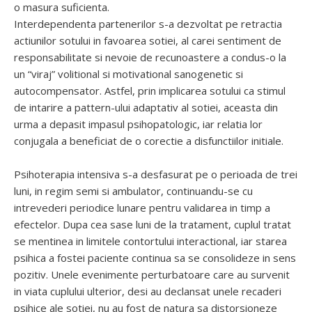
o masura suficienta.
Interdependenta partenerilor s-a dezvoltat pe retractia
actiunilor sotului in favoarea sotiei, al carei sentiment de
responsabilitate si nevoie de recunoastere a condus-o la
un “viraj” volitional si motivational sanogenetic si
autocompensator. Astfel, prin implicarea sotului ca stimul
de intarire a pattern-ului adaptativ al sotiei, aceasta din
urma a depasit impasul psihopatologic, iar relatia lor
conjugala a beneficiat de o corectie a disfunctiilor initiale.
Psihoterapia intensiva s-a desfasurat pe o perioada de trei
luni, in regim semi si ambulator, continuandu-se cu
intrevederi periodice lunare pentru validarea in timp a
efectelor. Dupa cea sase luni de la tratament, cuplul tratat
se mentinea in limitele contortului interactional, iar starea
psihica a fostei paciente continua sa se consolideze in sens
pozitiv. Unele evenimente perturbatoare care au survenit
in viata cuplului ulterior, desi au declansat unele recaderi
psihice ale sotiei, nu au fost de natura sa distorsioneze