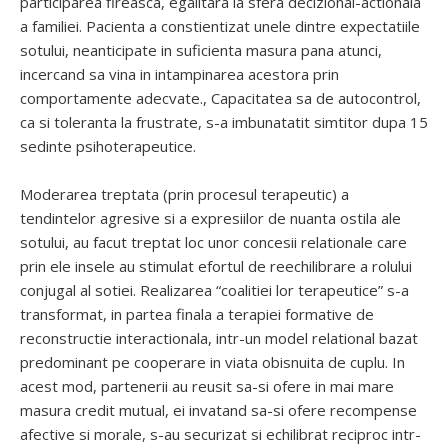
participarea fireasca, egalitara la sfera decizional-actionala
a familiei. Pacienta a constientizat unele dintre expectatiile
sotului, neanticipate in suficienta masura pana atunci,
incercand sa vina in intampinarea acestora prin
comportamente adecvate., Capacitatea sa de autocontrol,
ca si toleranta la frustrate, s-a imbunatatit simtitor dupa 15
sedinte psihoterapeutice.
Moderarea treptata (prin procesul terapeutic) a
tendintelor agresive si a expresiilor de nuanta ostila ale
sotului, au facut treptat loc unor concesii relationale care
prin ele insele au stimulat efortul de reechilibrare a rolului
conjugal al sotiei. Realizarea “coalitiei lor terapeutice” s-a
transformat, in partea finala a terapiei formative de
reconstructie interactionala, intr-un model relational bazat
predominant pe cooperare in viata obisnuita de cuplu. In
acest mod, partenerii au reusit sa-si ofere in mai mare
masura credit mutual, ei invatand sa-si ofere recompense
afective si morale, s-au securizat si echilibrat reciproc intr-