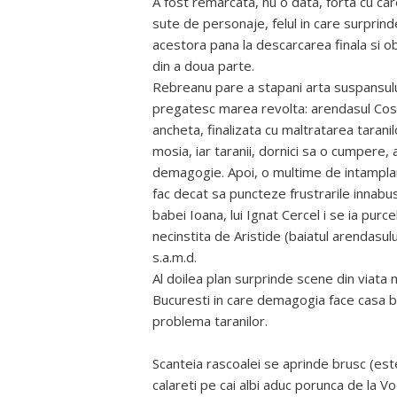
A fost remarcata, nu o data, forta cu car
sute de personaje, felul in care surprind
acestora pana la descarcarea finala si 
din a doua parte.
Rebreanu pare a stapani arta suspansulu
pregatesc marea revolta: arendasul Cosm
ancheta, finalizata cu maltratarea taranil
mosia, iar taranii, dornici sa o cumpere,
demagogie. Apoi, o multime de intamplari
fac decat sa puncteze frustrarile innabu
babei Ioana, lui Ignat Cercel i se ia purcel
necinstita de Aristide (baiatul arendasul
s.a.m.d.
Al doilea plan surprinde scene din viata mo
Bucuresti in care demagogia face casa b
problema taranilor.
Scanteia rascoalei se aprinde brusc (est
calareti pe cai albi aduc porunca de la Vo