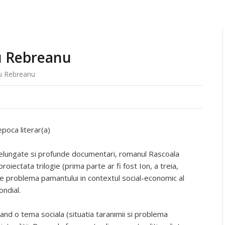
iu Rebreanu
iu Rebreanu
poca literar(a)
ndelungate si profunde documentari, romanul Rascoala
roiectata trilogie (prima parte ar fi fost Ion, a treia,
pre problema pamantului in contextul social-economic al
ondial.
rand o tema sociala (situatia taranimii si problema