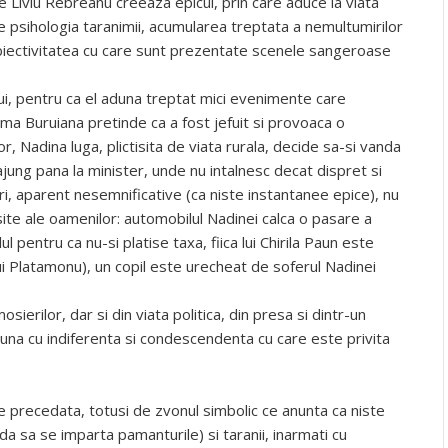
e Liviu Rebreanu creeaza epicul, prin care aduce la viata
e psihologia taranimii, acumularea treptata a nemultumirilor
obiectivitatea cu care sunt prezentate scenele sangeroase
i, pentru ca el aduna treptat mici evenimente care
a Buruiana pretinde ca a fost jefuit si provoaca o
or, Nadina luga, plictisita de viata rurala, decide sa-si vanda
 ajung pana la minister, unde nu intalnesc decat dispret si
, aparent nesemnificative (ca niste instantanee epice), nu
site ale oamenilor: automobilul Nadinei calca o pasare a
ul pentru ca nu-si platise taxa, fiica lui Chirila Paun este
ui Platamonu), un copil este urecheat de soferul Nadinei
sierilor, dar si din viata politica, din presa si dintr-un
una cu indiferenta si condescendenta cu care este privita
e precedata, totusi de zvonul simbolic ce anunta ca niste
da sa se imparta pamanturile) si taranii, inarmati cu