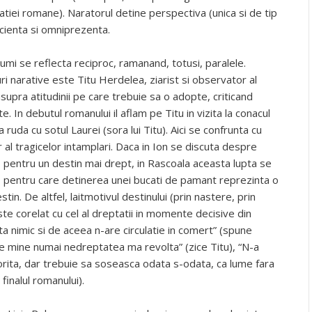
atiei romane). Naratorul detine perspectiva (unica si de tip
cienta si omniprezenta.
umi se reflecta reciproc, ramanand, totusi, paralele.
i narative este Titu Herdelea, ziarist si observator al
upra atitudinii pe care trebuie sa o adopte, criticand
nte. In debutul romanului il aflam pe Titu in vizita la conacul
a ruda cu sotul Laurei (sora lui Titu). Aici se confrunta cu
l tragicelor intamplari. Daca in Ion se discuta despre
, pentru un destin mai drept, in Rascoala aceasta lupta se
e, pentru care detinerea unei bucati de pamant reprezinta o
tin. De altfel, laitmotivul destinului (prin nastere, prin
ste corelat cu cel al dreptatii in momente decisive din
a nimic si de aceea n-are circulatie in comert” (spune
Pe mine numai nedreptatea ma revolta” (zice Titu), “N-a
gorita, dar trebuie sa soseasca odata s-odata, ca lume fara
finalul romanului).