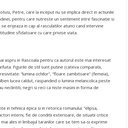
otusi, Petre, care la inceput nu se implica direct in actiunile
adinei, pentru care nutreste un sentiment intre fascinatie si
 se erijeaza in cap al rasculatilor atunci cand intervine
itudine sfidatoare cu care privise viata.
i mai aspru in Rascoala pentru ca autorul este mai interesat
uita. Figurile de stil sunt putine (cateva comparatii,
resivitate: “lumina ochilor”, “floare zambitoare” (femeia),
lben lucea caldut, raspandind o lumina melancolica peste
u neclintiti, negri si reci ca niste masini in forma de
 in tehnica epica si in retorica romanului: “elipsa,
ori interni, fie de conditii exterioare, de situatii critice
mai ales in limbajul taranilor care se tem sa-si exprime