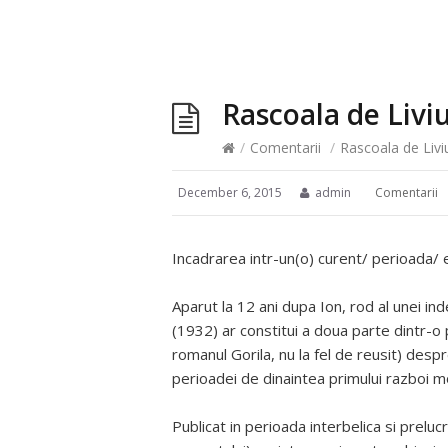
Rascoala de Liv
/
Comentarii
/
Rascoala de Liv
December 6, 2015
admin
Comentarii
Incadrarea intr-un(o) curent/ perioada/ e
Aparut la 12 ani dupa Ion, rod al unei i
(1932) ar constitui a doua parte dintr-o p
romanul Gorila, nu la fel de reusit) des
perioadei de dinaintea primului razboi m
Publicat in perioada interbelica si preluc