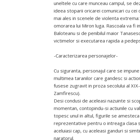
uneltele cu care munceau campul, se dezla
ideea stoparii oricarei comunicari cu cei
mai ales in scenele de violenta extrema: 
omorarea lui Miron luga. Rascoala va fi 
Baloteanu si de penibilul maior Tanasesc
victimelor si executarea rapida a pedep
-Caracterizarea personajelor-
Cu siguranta, personajul care se impune 
multimea taranilor care gandesc si actio
fusese zugravit in proza secolului al XIX-
Zamfirescu).
Desi condusi de aceleasi nazuinte si scopu
momentan, contopindu-si actiunile cu valm
topesc unul in altul, figurile se amestec
reprezentative pentru o intreaga clasa s
aceluiasi cap, cu aceleasi ganduri si simt
naratorul.