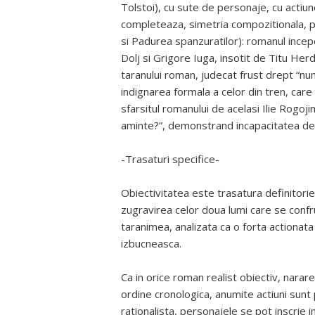
Tolstoi), cu sute de personaje, cu actiune
completeaza, simetria compozitionala, pre
si Padurea spanzuratilor): romanul incepe
Dolj si Grigore Iuga, insotit de Titu He
taranului roman, judecat frust drept “num
indignarea formala a celor din tren, care
sfarsitul romanului de acelasi Ilie Rogoj
aminte?”, demonstrand incapacitatea de 
-Trasaturi specifice-
Obiectivitatea este trasatura definitori
zugravirea celor doua lumi care se confrun
taranimea, analizata ca o forta actionat
izbucneasca.
Ca in orice roman realist obiectiv, narar
ordine cronologica, anumite actiuni sunt 
rationalista, personajele se pot inscrie in