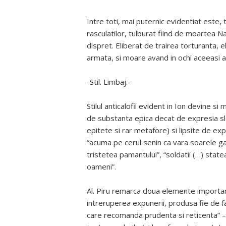
Intre toti, mai puternic evidentiat este, t
rasculatilor, tulburat fiind de moartea N
dispret. Eliberat de trairea torturanta, el
armata, si moare avand in ochi aceeasi at
-Stil. Limbaj.-
Stilul anticalofil evident in Ion devine s
de substanta epica decat de expresia slef
epitete si rar metafore) si lipsite de exp
“acuma pe cerul senin ca vara soarele ga
tristetea pamantului”, “soldatii (…) statea
oameni”.
Al. Piru remarca doua elemente importante
intreruperea expunerii, produsa fie de fact
care recomanda prudenta si reticenta” – 