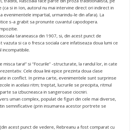
i, traditii, Rascoala face parte din proza traditionalista, pe
(ca si in Ion, autorul nu mai intervine direct ori indirect in
a evenimentele impartial, urmarindu-le din afara). La
ritice s-a grabit sa pronunte cuvantul capodopera.
mpozitie.
 rascoala taraneasca din 1907, si, din acest punct de
 vazuta si ca o fresca sociala care infatiseaza doua lumi ce
 incompatibile.
misca tara!” si “Focurile” -structurate, la randul lor, in cate
prezentativ. Cele doua linii epice prezinta doua clase
aflate in conflict. In prima carte, evenimentele sunt surprinse
cole in acelasi ritm; treptat, lucrurile se precipita, ritmul
 parte sa izbucneasca in sangeroase ciocniri.
vers uman complex, populat de figuri din cele mai diverse,
utin semnificative (prin insumarea acestor portrete se
(din acest punct de vedere, Rebreanu a fost comparat cu