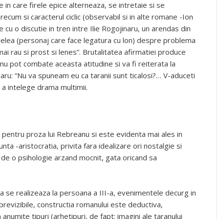
 in care firele epice alterneaza, se intretaie si se
cum si caracterul ciclic (observabil si in alte romane -Ion
 cu o discutie in tren intre Ilie Rogojinaru, un arendas din
rdelea (personaj care face legatura cu lon) despre problema
ai rau si prost si lenes”. Brutalitatea afirmatiei produce
 nu pot combate aceasta atitudine si va fi reiterata la
inaru: “Nu va spuneam eu ca taranii sunt ticalosi?… V-aduceti
a intelege drama multimii.
e pentru proza lui Rebreanu si este evidenta mai ales in
ta -aristocratia, privita fara idealizare ori nostalgie si
a de o psihologie arzand mocnit, gata oricand sa
ea se realizeaza la persoana a III-a, evenimentele decurg in
previzibile, constructia romanului este deductiva,
 anumite tipuri (arhetipuri, de fapt: imagini ale taranului