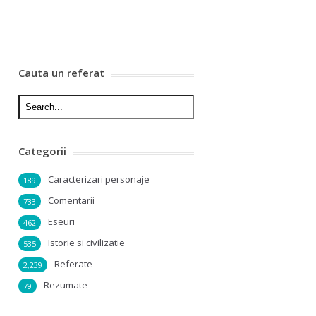
Cauta un referat
Categorii
Caracterizari personaje
189
Comentarii
733
Eseuri
462
Istorie si civilizatie
535
Referate
2,239
Rezumate
79