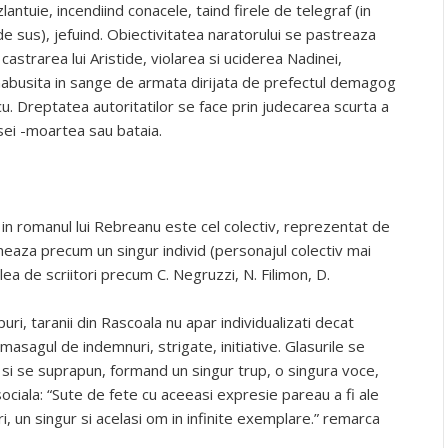
ntuie, incendiind conacele, taind firele de telegraf (in
 de sus), jefuind. Obiectivitatea naratorului se pastreaza
castrarea lui Aristide, violarea si uciderea Nadinei,
inabusita in sange de armata dirijata de prefectul demagog
u. Dreptatea autoritatilor se face prin judecarea scurta a
sei -moartea sau bataia.
in romanul lui Rebreanu este cel colectiv, reprezentat de
neaza precum un singur individ (personajul colectiv mai
lea de scriitori precum C. Negruzzi, N. Filimon, D.
ri, taranii din Rascoala nu apar individualizati decat
asagul de indemnuri, strigate, initiative. Glasurile se
a si se suprapun, formand un singur trup, o singura voce,
ociala: “Sute de fete cu aceeasi expresie pareau a fi ale
iri, un singur si acelasi om in infinite exemplare.” remarca