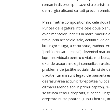
roman in diverse ipostaze si ale aristocr
demiurgic) afisand calitati precum omnis
Prin simetrie compozitionala, cele doua l
Puntea de legatura intre cele doua planur
evenimentelor, indecis in mare masura as
timid, prin articolele sale, actiunile viole
lui Grigore Iuga, a carui sotie, Nadina, er
“problema taraneasca”, devenind martor a
lupta individuala pentru o viata mai buna
extinde asupra intregii comunitati rural
problema de justitie sociala, dar si de des
traditie, taranii sunt legati de pamant) e
desfasurarea actiunii: “Dreptatea nu cost
cizmarul Mendelson in primul capitol), “
sosit inca ceasul dreptatii, cucoane Gri
dreptate nu se poate!” (Lupu Chiritoiu, in 