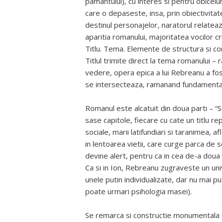
pamantului), cu interes si pentru obiceiur
care o depaseste, insa, prin obiectivitate 
destinul personajelor, naratorul relateaz
aparitia romanului, majoritatea vocilor c
Titlu. Tema. Elemente de structura si co
Titlul trimite direct la tema romanului –
vedere, opera epica a lui Rebreanu a fost
se intersecteaza, ramanand fundamental
Romanul este alcatuit din doua parti – “Se 
sase capitole, fiecare cu cate un titlu re
sociale, marii latifundiari si taranimea, 
in lentoarea vietii, care curge parca de se
devine alert, pentru ca in cea de-a doua
Ca si in Ion, Rebreanu zugraveste un uni
unele putin individualizate, dar nu mai p
poate urmari psihologia masei).
Se remarca si constructie monumentala 