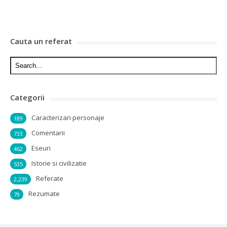
Cauta un referat
Categorii
Caracterizari personaje
189
Comentarii
733
Eseuri
462
Istorie si civilizatie
535
Referate
2,239
Rezumate
79