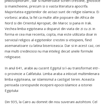
philosophorum”, dar si numeroase scrieri crestine, gnostice
si manicheene, precum si o vasta literatura apocrifa.
Majoritatea egiptenilor de astazi sunt de religie islamica. Ei
vorbesc araba, la fel ca multe alte popoare din Africa de
Nord si din Orientul Apropiat, din Maroc si pana in Irak.
Vechea limba egipteana a disparut din viata de zi cu zi. in
forma ei cea mai recenta, copta, mai este utilizata doar in
serviciul religios al egiptenilor crestini si etiopieni, fiind
asemanatoare cu latina bisericeasca. Dar si in acest caz, cei
mai multi credinciosi nu mai inteleg decat unele formule
religioase.
In anul 641, arabii au cucerit Egiptul si l-au transformat intr-
o provincie a Califatului. Limba araba a inlocuit multimilenara
limba egipteana, iar islamismul a castigat teren. Aceasta
perioada corespunde inceperii epocii islamice a istoriei
Egiptului
Din 935, la Cairo au domnit din nou suverani autohtoni. Cel