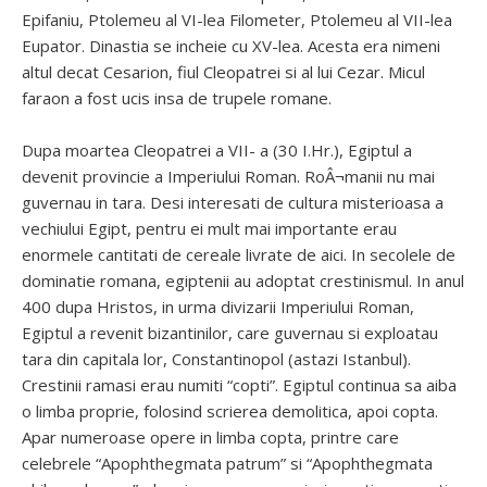
Epifaniu, Ptolemeu al VI-lea Filometer, Ptolemeu al VII-lea
Eupator. Dinastia se incheie cu XV-lea. Acesta era nimeni
altul decat Cesarion, fiul Cleopatrei si al lui Cezar. Micul
faraon a fost ucis insa de trupele romane.
Dupa moartea Cleopatrei a VII- a (30 I.Hr.), Egiptul a
devenit provincie a Imperiului Roman. RoÂ¬manii nu mai
guvernau in tara. Desi interesati de cultura misterioasa a
vechiului Egipt, pentru ei mult mai importante erau
enormele cantitati de cereale livrate de aici. In secolele de
dominatie romana, egiptenii au adoptat crestinismul. In anul
400 dupa Hristos, in urma divizarii Imperiului Roman,
Egiptul a revenit bizantinilor, care guvernau si exploatau
tara din capitala lor, Constantinopol (astazi Istanbul).
Crestinii ramasi erau numiti “copti”. Egiptul continua sa aiba
o limba proprie, folosind scrierea demolitica, apoi copta.
Apar numeroase opere in limba copta, printre care
celebrele “Apophthegmata patrum” si “Apophthegmata