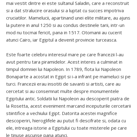
mai vestit dintre ei este sultanul Saladin, care a reconstruit
si a dat stralucire orasului si a luptat cu succes impotriva
cruciatilor. Mamelucii, apartinand unei elite militare, au ajuns
la putere in anul 1250 si au condus destinele tarii, intr-un
mod nu tocmai fericit, pana in 1517. Otomanii au cucerit
atunci Cairo, iar Egiptul a devenit provincie turceasca.
Este foarte celebru interesul mare pe care francezii l-au
avut pentru tara piramidelor. Acest interes a culminat in
timpul domniei lui Napoleon. In 1789, flota lui Napoleon
Bonaparte a acostat in Egipt si i-a infrant pe mameluci si pe
turci. Francezii erau insotiti de savanti si artisti, care au
cercetat si au consemnat multe despre monumentele
Egiptului antic. Soldatii lui Napoleon au descoperit piatra de
la Rosetta, acest eveniment marcand inceputurile cercetarii
stiintifice a vechiului Egipt. Datorita acestei magnifice
descoperiri, hieroglifele au putut fi descifrate si, odata cu
ele, intreaga istorie a Egiptului cu toate misterele pe care
le tinuse ascunse pana atunci.