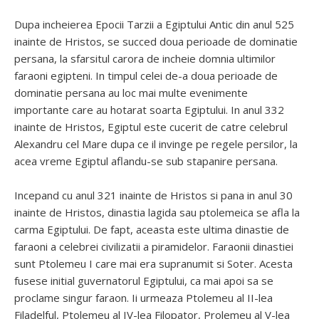
Dupa incheierea Epocii Tarzii a Egiptului Antic din anul 525
inainte de Hristos, se succed doua perioade de dominatie
persana, la sfarsitul carora de incheie domnia ultimilor
faraoni egipteni. In timpul celei de-a doua perioade de
dominatie persana au loc mai multe evenimente
importante care au hotarat soarta Egiptului. In anul 332
inainte de Hristos, Egiptul este cucerit de catre celebrul
Alexandru cel Mare dupa ce il invinge pe regele persilor, la
acea vreme Egiptul aflandu-se sub stapanire persana.
Incepand cu anul 321 inainte de Hristos si pana in anul 30
inainte de Hristos, dinastia lagida sau ptolemeica se afla la
carma Egiptului. De fapt, aceasta este ultima dinastie de
faraoni a celebrei civilizatii a piramidelor. Faraonii dinastiei
sunt Ptolemeu I care mai era supranumit si Soter. Acesta
fusese initial guvernatorul Egiptului, ca mai apoi sa se
proclame singur faraon. Ii urmeaza Ptolemeu al II-lea
Filadelful, Ptolemeu al IV-lea Filopator, Prolemeu al V-lea