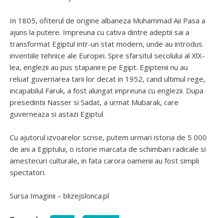
In 1805, ofiterul de origine albaneza Muhammad Aii Pasa a
ajuns la putere. Impreuna cu cativa dintre adeptii sai a
transformat Egiptul intr-un stat modern, unde au introdus
inventiile tehnice ale Europei. Spre sfarsitul secolului al XlX-
lea, englezii au pus stapanire pe Egipt. Egiptenii nu au
reluat guvernarea tarii lor decat in 1952, cand ultimul rege,
incapabilul Faruk, a fost alungat impreuna cu englezii. Dupa
presedintii Nasser si Sadat, a urmat Mubarak, care
guverneaza si astazi Egiptul.
Cu ajutorul izvoarelor scrise, putem urmari istoria de 5 000
de ani a Egiptului, o istorie marcata de schimbari radicale si
amestecuri culturale, in fata carora oamenii au fost simpli
spectatori.
Sursa Imaginii – blizejslonca.pl