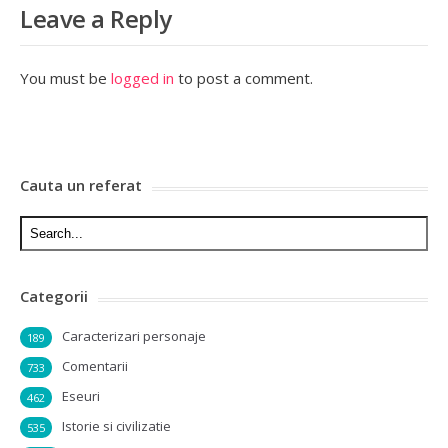
Leave a Reply
You must be
logged in
to post a comment.
Cauta un referat
Categorii
Caracterizari personaje
189
Comentarii
733
Eseuri
462
Istorie si civilizatie
535