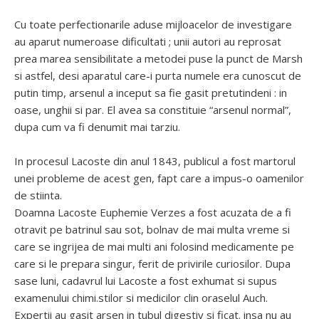
Cu toate perfectionarile aduse mijloacelor de investigare
au aparut numeroase dificultati ; unii autori au reprosat
prea marea sensibilitate a metodei puse la punct de Marsh
si astfel, desi aparatul care-i purta numele era cunoscut de
putin timp, arsenul a inceput sa fie gasit pretutindeni : in
oase, unghii si par. El avea sa constituie “arsenul normal”,
dupa cum va fi denumit mai tarziu.
In procesul Lacoste din anul 1843, publicul a fost martorul
unei probleme de acest gen, fapt care a impus-o oamenilor
de stiinta.
Doamna Lacoste Euphemie Verzes a fost acuzata de a fi
otravit pe batrinul sau sot, bolnav de mai multa vreme si
care se ingrijea de mai multi ani folosind medicamente pe
care si le prepara singur, ferit de privirile curiosilor. Dupa
sase luni, cadavrul lui Lacoste a fost exhumat si supus
examenului chimi.stilor si medicilor clin oraselul Auch.
Expertii au gasit arsen in tubul digestiv si ficat. insa nu au