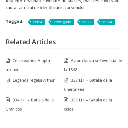
fost intotdeauna incununate de succes, mai ales cand s-au
cautat alte cai de identificare a arsenului.
Tagged:
crima
investigatie
omor
otrava
Related Articles
Ce inseamna A opta
Avram Iancu si Revolutia de
minune
la 1848
Legenda regelui Arthur
338 I.H. – Batalia de la
Cheroneea
334 I.H. – Batalia de la
333 I.H. – Batalia de la
Granicos
Issos