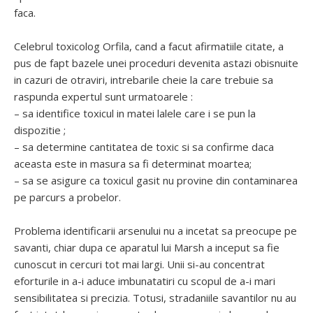
faca.
Celebrul toxicolog Orfila, cand a facut afirmatiile citate, a
pus de fapt bazele unei proceduri devenita astazi obisnuite
in cazuri de otraviri, intrebarile cheie la care trebuie sa
raspunda expertul sunt urmatoarele :
– sa identifice toxicul in matei lalele care i se pun la
dispozitie ;
– sa determine cantitatea de toxic si sa confirme daca
aceasta este in masura sa fi determinat moartea;
– sa se asigure ca toxicul gasit nu provine din contaminarea
pe parcurs a probelor.
Problema identificarii arsenului nu a incetat sa preocupe pe
savanti, chiar dupa ce aparatul lui Marsh a inceput sa fie
cunoscut in cercuri tot mai largi. Unii si-au concentrat
eforturile in a-i aduce imbunatatiri cu scopul de a-i mari
sensibilitatea si precizia. Totusi, stradaniile savantilor nu au