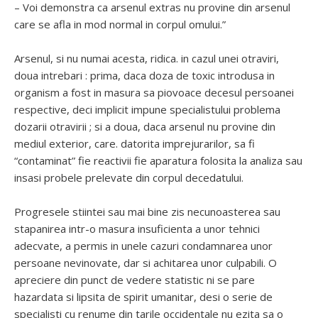
– Voi demonstra ca arsenul extras nu provine din arsenul
care se afla in mod normal in corpul omului.”
Arsenul, si nu numai acesta, ridica. in cazul unei otraviri,
doua intrebari : prima, daca doza de toxic introdusa in
organism a fost in masura sa piovoace decesul persoanei
respective, deci implicit impune specialistului problema
dozarii otravirii ; si a doua, daca arsenul nu provine din
mediul exterior, care. datorita imprejurarilor, sa fi
“contaminat” fie reactivii fie aparatura folosita la analiza sau
insasi probele prelevate din corpul decedatului.
Progresele stiintei sau mai bine zis necunoasterea sau
stapanirea intr-o masura insuficienta a unor tehnici
adecvate, a permis in unele cazuri condamnarea unor
persoane nevinovate, dar si achitarea unor culpabili. O
apreciere din punct de vedere statistic ni se pare
hazardata si lipsita de spirit umanitar, desi o serie de
specialisti cu renume din tarile occidentale nu ezita sa o