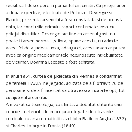
reusit sa-l descopere in pamantul din cimitir. Cu prilejul unei
a doua expertize, efectuate de Pelouze, Devergie si
Flandin, prezenta arsenului a fost constatata.si de aceasta
data, iar concluziile primului raport confirmate. insa. cu
prilejul discutiilor. Devergie sustine ca arsenul gasit nu
poate fi arsen normal. ,,stiinta, spune acesta, nu admite
acest fel de a judeca ; insa, adauga el, acest arsen ar putea
avea ca origine medicamentele necunoscute intrebuintate
de victima”. Doamna Lacoste a fost achitata.
In anul 1851, curtea de judecata din Rennes a condamnat
pe femeia HÃ©lÃ¨ne Jegado, acuzata de a fi otravit 26 de
persoane si de a fi incercat sa otraveasca inca alte opt, tot
cu ajutorul arsenului.
Am vazut ca toxicologia, ca stiinta, a debutat datorita unui
concurs “nefericit” de imprejurari, legate de otravirile
criminale cu arsen : mai intii cazul John Badle in Anglia (1832)
si Charles Lafarge in Franta (1840).