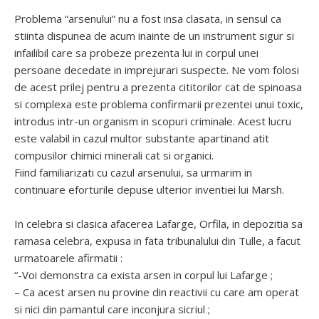
Problema “arsenului” nu a fost insa clasata, in sensul ca
stiinta dispunea de acum inainte de un instrument sigur si
infailibil care sa probeze prezenta lui in corpul unei
persoane decedate in imprejurari suspecte. Ne vom folosi
de acest prilej pentru a prezenta cititorilor cat de spinoasa
si complexa este problema confirmarii prezentei unui toxic,
introdus intr-un organism in scopuri criminale. Acest lucru
este valabil in cazul multor substante apartinand atit
compusilor chimici minerali cat si organici.
Fiind familiarizati cu cazul arsenului, sa urmarim in
continuare eforturile depuse ulterior inventiei lui Marsh.
In celebra si clasica afacerea Lafarge, Orfila, in depozitia sa
ramasa celebra, expusa in fata tribunalului din Tulle, a facut
urmatoarele afirmatii :
“-Voi demonstra ca exista arsen in corpul lui Lafarge ;
– Ca acest arsen nu provine din reactivii cu care am operat
si nici din pamantul care inconjura sicriul ;