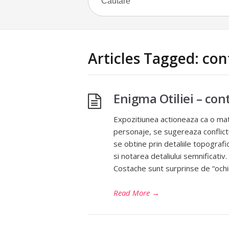
Articles Tagged: con
Enigma Otiliei – co
Expozitiunea actioneaza ca o matr
personaje, se sugereaza conflictul
se obtine prin detaliile topografi
si notarea detaliului semnificativ.
Costache sunt surprinse de “ochiu
Read More
→