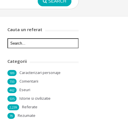
SEARCH
Cauta un referat
Categorii
Caracterizari personaje
189
Comentarii
733
Eseuri
462
Istorie si civilizatie
535
Referate
2,239
Rezumate
79