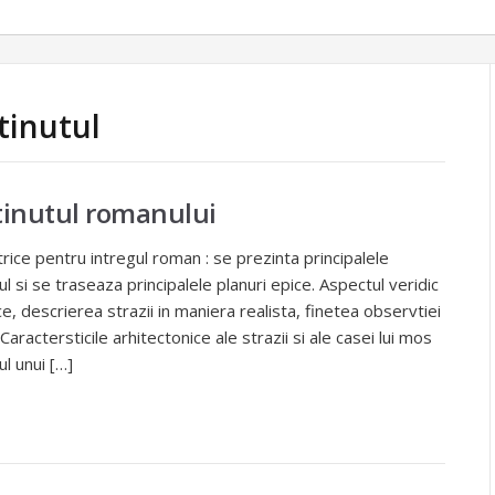
tinutul
ntinutul romanului
ice pentru intregul roman : se prezinta principalele
 si se traseaza principalele planuri epice. Aspectul veridic
ce, descrierea strazii in maniera realista, finetea observtiei
 Caractersticile arhitectonice ale strazii si ale casei lui mos
l unui […]