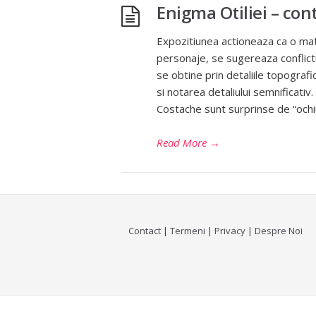
Enigma Otiliei – co
Expozitiunea actioneaza ca o matr
personaje, se sugereaza conflictul
se obtine prin detaliile topografi
si notarea detaliului semnificativ.
Costache sunt surprinse de “ochiu
Read More
→
Contact
|
Termeni
|
Privacy
|
Despre Noi