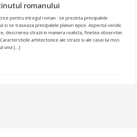
ntinutul romanului
ice pentru intregul roman : se prezinta principalele
 si se traseaza principalele planuri epice. Aspectul veridic
ce, descrierea strazii in maniera realista, finetea observtiei
 Caractersticile arhitectonice ale strazii si ale casei lui mos
l unui […]