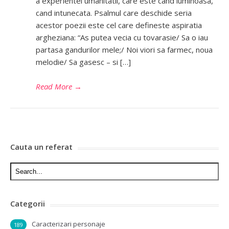
a experientei umanitatii, care este cand luminoasa,
cand intunecata. Psalmul care deschide seria
acestor poezii este cel care defineste aspiratia
argheziana: “As putea vecia cu tovarasie/ Sa o iau
partasa gandurilor mele;/ Noi viori sa farmec, noua
melodie/ Sa gasesc – si […]
Read More
→
Cauta un referat
Categorii
Caracterizari personaje
189