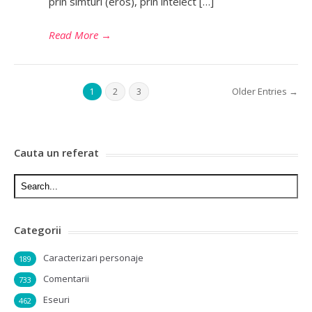
prin simturi (eros), prin intelect […]
Read More
→
Older Entries →
1
2
3
Cauta un referat
Categorii
Caracterizari personaje
189
Comentarii
733
Eseuri
462