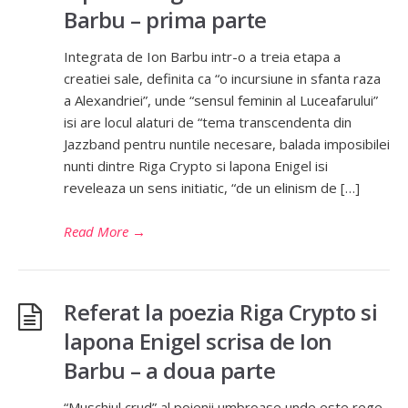
Barbu – prima parte
Integrata de Ion Barbu intr-o a treia etapa a
creatiei sale, definita ca “o incursiune in sfanta raza
a Alexandriei”, unde “sensul feminin al Luceafarului”
isi are locul alaturi de “tema transcendenta din
Jazzband pentru nuntile necesare, balada imposibilei
nunti dintre Riga Crypto si lapona Enigel isi
reveleaza un sens initiatic, “de un elinism de […]
Read More
→
Referat la poezia Riga Crypto si
lapona Enigel scrisa de Ion
Barbu – a doua parte
“Muschiul crud” al poienii umbroase unde este rege