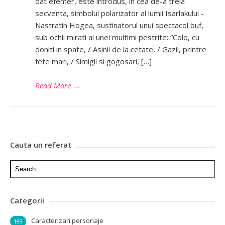
dat efemer, este introdus, in cea de-a treia
secventa, simbolul polarizator al lumii Isarlakului -
Nastratin Hogea, sustinatorul unui spectacol buf,
sub ochii mirati ai unei multimi pestrite: “Colo, cu
doniti in spate, / Asinii de la cetate, / Gazii, printre
fete mari, / Simigii si gogosari, […]
Read More
→
Cauta un referat
Categorii
Caracterizari personaje
189