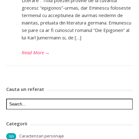
Literare”. Titlul poeziei provine de la cuvantul
grecesc “epigonos”-urmas, dar Eminescu foloseste
termenul cu acceptiunea de aurmas nedemn de
inaintas, preluata din literatura germana. Emiunescu
se pare ca ar fi cunoscut romanul “Die Epigonen” al
lui Karl Jumermann si, de […]
Read More
→
Cauta un referat
Categorii
Caracterizari personaje
189