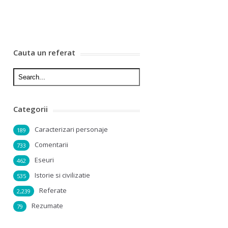
Cauta un referat
Categorii
Caracterizari personaje
189
Comentarii
733
Eseuri
462
Istorie si civilizatie
535
Referate
2,239
Rezumate
79