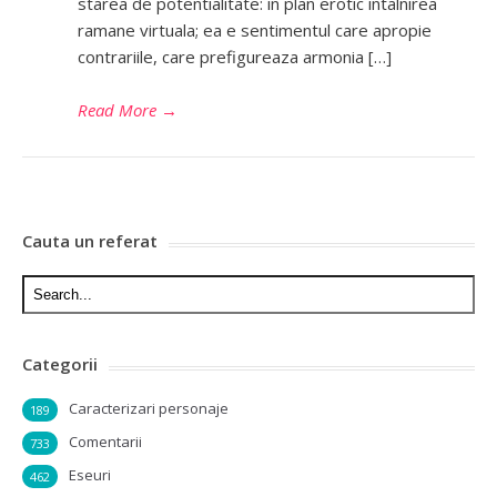
starea de potentialitate: in plan erotic intalnirea
ramane virtuala; ea e sentimentul care apropie
contrariile, care prefigureaza armonia […]
Read More
→
Cauta un referat
Categorii
Caracterizari personaje
189
Comentarii
733
Eseuri
462