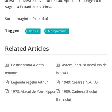
acesta o loveste cu vantul cel rau. Apoi o strapunge cu o
sageata in pantece si inima.
Sursa Imaginii – free.of.pl
Tagged:
Haosul
Mesopotamia
Related Articles
Ce inseamna A opta
Avram Iancu si Revolutia de
minune
la 1848
Legenda regelui Arthur
1949: Crearea N.A.T.O
1973: Atacul de Yom Kippur
1989: Caderea Zidului
Berlinului