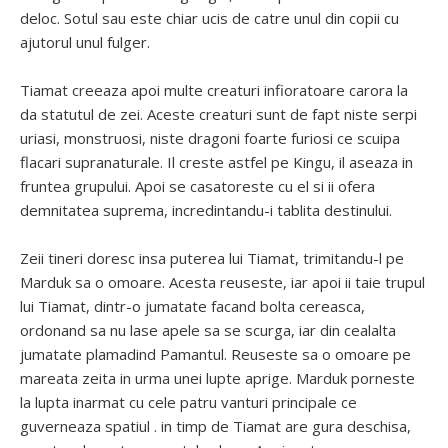
deloc. Sotul sau este chiar ucis de catre unul din copii cu
ajutorul unul fulger.
Tiamat creeaza apoi multe creaturi infioratoare carora la
da statutul de zei. Aceste creaturi sunt de fapt niste serpi
uriasi, monstruosi, niste dragoni foarte furiosi ce scuipa
flacari supranaturale. Il creste astfel pe Kingu, il aseaza in
fruntea grupului. Apoi se casatoreste cu el si ii ofera
demnitatea suprema, incredintandu-i tablita destinului.
Zeii tineri doresc insa puterea lui Tiamat, trimitandu-l pe
Marduk sa o omoare. Acesta reuseste, iar apoi ii taie trupul
lui Tiamat, dintr-o jumatate facand bolta cereasca,
ordonand sa nu lase apele sa se scurga, iar din cealalta
jumatate plamadind Pamantul. Reuseste sa o omoare pe
mareata zeita in urma unei lupte aprige. Marduk porneste
la lupta inarmat cu cele patru vanturi principale ce
guverneaza spatiul . in timp de Tiamat are gura deschisa,