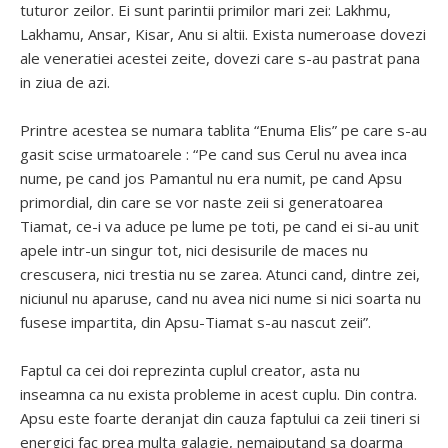
tuturor zeilor. Ei sunt parintii primilor mari zei: Lakhmu,
Lakhamu, Ansar, Kisar, Anu si altii. Exista numeroase dovezi
ale veneratiei acestei zeite, dovezi care s-au pastrat pana
in ziua de azi.
Printre acestea se numara tablita “Enuma Elis” pe care s-au
gasit scise urmatoarele : “Pe cand sus Cerul nu avea inca
nume, pe cand jos Pamantul nu era numit, pe cand Apsu
primordial, din care se vor naste zeii si generatoarea
Tiamat, ce-i va aduce pe lume pe toti, pe cand ei si-au unit
apele intr-un singur tot, nici desisurile de maces nu
crescusera, nici trestia nu se zarea. Atunci cand, dintre zei,
niciunul nu aparuse, cand nu avea nici nume si nici soarta nu
fusese impartita, din Apsu-Tiamat s-au nascut zeii”.
Faptul ca cei doi reprezinta cuplul creator, asta nu
inseamna ca nu exista probleme in acest cuplu. Din contra.
Apsu este foarte deranjat din cauza faptului ca zeii tineri si
energici fac prea multa galagie, nemaiputand sa doarma