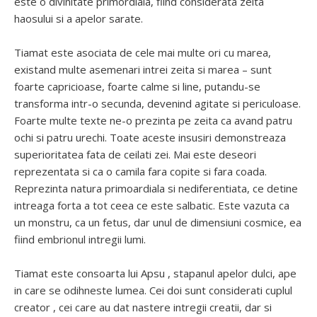
este o divinitate primordiala, fiind considerata zeita
haosului si a apelor sarate.
Tiamat este asociata de cele mai multe ori cu marea,
existand multe asemenari intrei zeita si marea – sunt
foarte capricioase, foarte calme si line, putandu-se
transforma intr-o secunda, devenind agitate si periculoase.
Foarte multe texte ne-o prezinta pe zeita ca avand patru
ochi si patru urechi. Toate aceste insusiri demonstreaza
superioritatea fata de ceilati zei. Mai este deseori
reprezentata si ca o camila fara copite si fara coada.
Reprezinta natura primoardiala si nediferentiata, ce detine
intreaga forta a tot ceea ce este salbatic. Este vazuta ca
un monstru, ca un fetus, dar unul de dimensiuni cosmice, ea
fiind embrionul intregii lumi.
Tiamat este consoarta lui Apsu , stapanul apelor dulci, ape
in care se odihneste lumea. Cei doi sunt considerati cuplul
creator , cei care au dat nastere intregii creatii, dar si