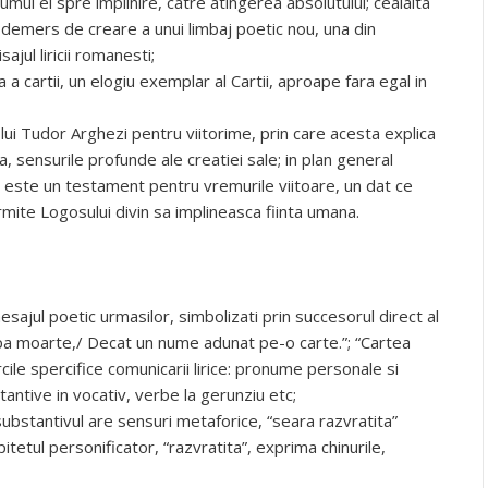
umul ei spre implinire, catre atingerea absolutului; cealalta
r demers de creare a unui limbaj poetic nou, una din
sajul liricii romanesti;
a cartii, un elogiu exemplar al Cartii, aproape fara egal in
lui Tudor Arghezi pentru viitorime, prin care acesta explica
, sensurile profunde ale creatiei sale; in plan general
i, este un testament pentru vremurile viitoare, un dat ce
rmite Logosului divin sa implineasca fiinta umana.
esajul poetic urmasilor, simbolizati prin succesorul direct al
dupa moarte,/ Decat un nume adunat pe-o carte.”; “Cartea
arcile spercifice comunicarii lirice: pronume personale si
tantive in vocativ, verbe la gerunziu etc;
substantivul are sensuri metaforice, “seara razvratita”
pitetul personificator, “razvratita”, exprima chinurile,