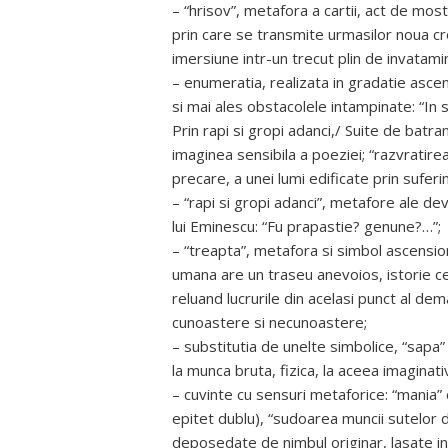
– “hrisov”, metafora a cartii, act de most
prin care se transmite urmasilor noua cr
imersiune intr-un trecut plin de invatami
– enumeratia, realizata in gradatie ascend
si mai ales obstacolele intampinate: “In s
Prin rapi si gropi adanci,/ Suite de batran
imaginea sensibila a poeziei; “razvratire
precare, a unei lumi edificate prin suferin
– “rapi si gropi adanci”, metafore ale dev
lui Eminescu: “Fu prapastie? genune?…”;
– “treapta”, metafora si simbol ascensio
umana are un traseu anevoios, istorie ce 
reluand lucrurile din acelasi punct al dema
cunoastere si necunoastere;
– substitutia de unelte simbolice, “sapa” ”
la munca bruta, fizica, la aceea imaginati
– cuvinte cu sensuri metaforice: “mania” 
epitet dublu), “sudoarea muncii sutelor 
deposedate de nimbul originar, lasate in 