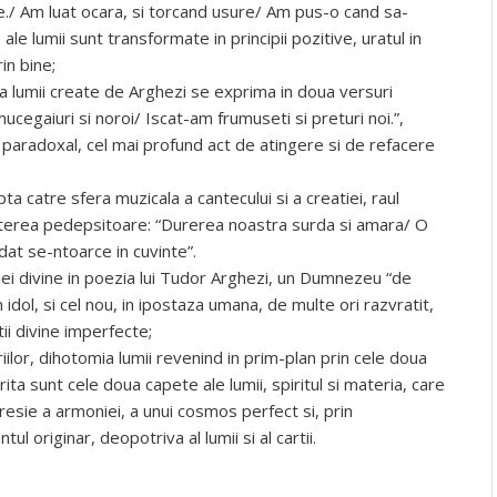
e./ Am luat ocara, si torcand usure/ Am pus-o cand sa-
 ale lumii sunt transformate in principii pozitive, uratul in
in bine;
 a lumii create de Arghezi se exprima in doua versuri
ucegaiuri si noroi/ Iscat-am frumuseti si preturi noi.”,
d paradoxal, cel mai profund act de atingere si de refacere
a catre sfera muzicala a cantecului si a creatiei, raul
puterea pedepsitoare: “Durerea noastra surda si amara/ O
dat se-ntoarce in cuvinte”.
iei divine in poezia lui Tudor Arghezi, un Dumnezeu “de
idol, si cel nou, in ipostaza umana, de multe ori razvratit,
ii divine imperfecte;
iilor, dihotomia lumii revenind in prim-plan prin cele doua
rita sunt cele doua capete ale lumii, spiritul si materia, care
resie a armoniei, a unui cosmos perfect si, prin
tul originar, deopotriva al lumii si al cartii.