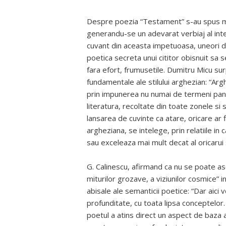
Despre poezia “Testament” s-au spus multe
generandu-se un adevarat verbiaj al interp
cuvant din aceasta impetuoasa, uneori de
poetica secreta unui cititor obisnuit sa 
fara efort, frumusetile. Dumitru Micu surp
fundamentale ale stilului arghezian: “Arg
prin impunerea nu numai de termeni pana l
literatura, recoltate din toate zonele si st
lansarea de cuvinte ca atare, oricare ar f
argheziana, se intelege, prin relatiile in 
sau exceleaza mai mult decat al oricarui 
G. Calinescu, afirmand ca nu se poate as
miturilor grozave, a viziunilor cosmice” 
abisale ale semanticii poetice: “Dar aic
profunditate, cu toata lipsa conceptelor.
poetul a atins direct un aspect de baza 