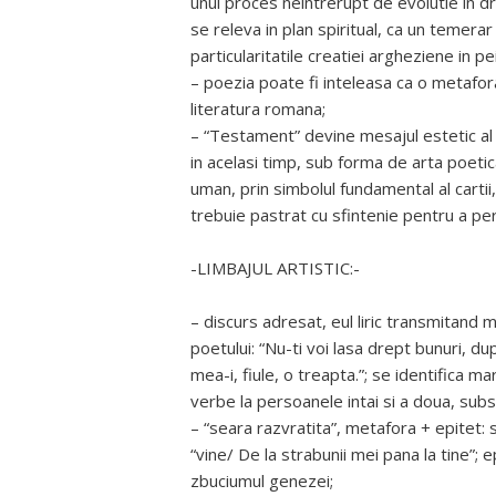
unui proces neintrerupt de evolutie in dr
se releva in plan spiritual, ca un temera
particularitatile creatiei argheziene in pei
– poezia poate fi inteleasa ca o metafora 
literatura romana;
– “Testament” devine mesajul estetic al 
in acelasi timp, sub forma de arta poetica
uman, prin simbolul fundamental al carti
trebuie pastrat cu sfintenie pentru a pe
-LIMBAJUL ARTISTIC:-
– discurs adresat, eul liric transmitand m
poetului: “Nu-ti voi lasa drept bunuri, 
mea-i, fiule, o treapta.”; se identifica m
verbe la persoanele intai si a doua, subs
– “seara razvratita”, metafora + epitet: 
“vine/ De la strabunii mei pana la tine”; e
zbuciumul genezei;