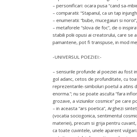
– personificari: ocara pusa “cand sa-mbie
– comparatii: “Stapanul, ca un tap injunghi
– enumeratii: “bube, mucegaiuri si noroi”,
– metaforele “slova de foc”, de o inspirat
stabili polii opusi ai creatorului, care se 
pamantene, pot fi transpuse, in mod met
-UNIVERSUL POEZIEI:-
– sensurile profunde al poeziei au fost i
gol adanc, cetos de profunditate, cu toat
reprezentarile-simboluri poetul a atins 
enorma.”; nu se poate asculta “fara infio
grozave, a viziunilor cosmice” pe care po
– in aceasta “ars poetica”, Arghezi sint
(vocatia sociogonica, sentimentul cosmic,
materiei), precum si grija pentru cuvant,
ca toate cuvintele, unele aparent vulgari