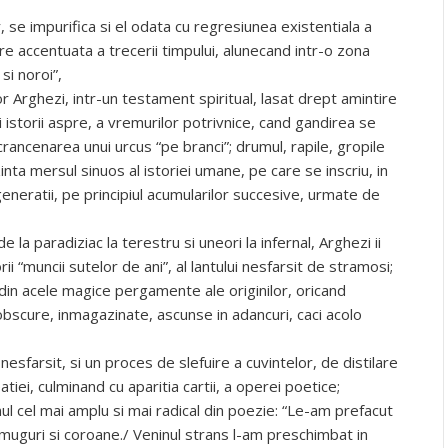
r, se impurifica si el odata cu regresiunea existentiala a
re accentuata a trecerii timpului, alunecand intr-o zona
i noroi”,
r Arghezi, intr-un testament spiritual, lasat drept amintire
i istorii aspre, a vremurilor potrivnice, cand gandirea se
ncrancenarea unui urcus “pe branci”; drumul, rapile, gropile
ta mersul sinuos al istoriei umane, pe care se inscriu, in
eneratii, pe principiul acumularilor succesive, urmate de
 la paradiziac la terestru si uneori la infernal, Arghezi ii
i “muncii sutelor de ani”, al lantului nesfarsit de stramosi;
l din acele magice pergamente ale originilor, oricand
bscure, inmagazinate, ascunse in adancuri, caci acolo
 nesfarsit, si un proces de slefuire a cuvintelor, de distilare
tiei, culminand cu aparitia cartii, a operei poetice;
l cel mai amplu si mai radical din poezie: “Le-am prefacut
e muguri si coroane./ Veninul strans l-am preschimbat in