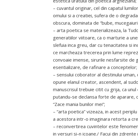
estetica uratului din poetica argheziana;
– cuvantul originar, cel din capatul lumilo
omului si a creatiei, sufera de o degrada
obscura, dominata de “bube, mucegaiuri s
– arta poetica se materializeaza, la Tudo
generatiilor viitoare, ca o marturie a une
slefuia inca greu, dar cu tenacitatea si i
ce marcheaza trecerea prin lume reprezin
convoaie imense, sirurile nesfarsite de g
esentializare, de rafinare a conceptelor;
– sensului coborator al destinului uman, de
opune elanul creator, ascendent, al sudori
manuscrisul trebuie citit cu grija, ca unu
putandu-se declansa forte de aparare, o
“Zace mania bunilor mei”;
– “arta poetica” vizeaza, in acest periplu
a acestora intr-o imaginara retorta a crea
– reconvertirea cuvintelor este fenomenu
in versuri si-n icoane./ Facui din zdrent