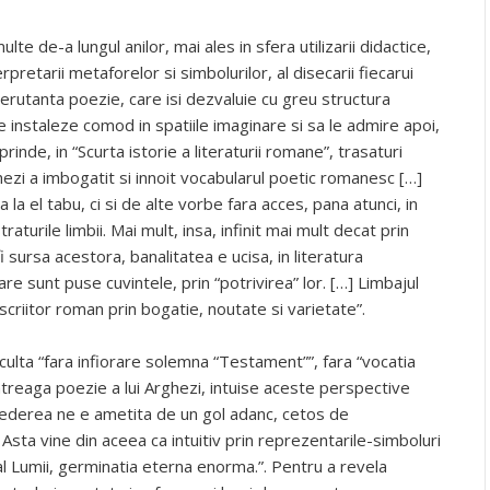
 de-a lungul anilor, mai ales in sfera utilizarii didactice,
retarii metaforelor si simbolurilor, al disecarii fiecarui
rutanta poezie, care isi dezvaluie cu greu structura
se instaleze comod in spatiile imaginare si sa le admire apoi,
rinde, in “Scurta istorie a literaturii romane”, trasaturi
hezi a imbogatit si innoit vocabularul poetic romanesc […]
a el tabu, ci si de alte vorbe fara acces, pana atunci, in
raturile limbii. Mai mult, insa, infinit mai mult decat prin
i sursa acestora, banalitatea e ucisa, in literatura
care sunt puse cuvintele, prin “potrivirea” lor. […] Limbajul
scriitor roman prin bogatie, noutate si varietate”.
culta “fara infiorare solemna “Testament””, fara “vocatia
intreaga poezie a lui Arghezi, intuise aceste perspective
i vederea ne e ametita de un gol adanc, cetos de
 Asta vine din aceea ca intuitiv prin reprezentarile-simboluri
al Lumii, germinatia eterna enorma.”. Pentru a revela