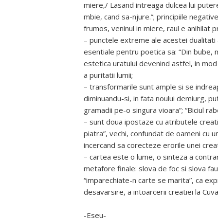
miere,/ Lasand intreaga dulcea lui puter
mbie, cand sa-njure.”; principiile negative
frumos, veninul in miere, raul e anihilat pr
– punctele extreme ale acestei dualitati
esentiale pentru poetica sa: “Din bube, m
estetica uratului devenind astfel, in mo
a puritatii lumii;
– transformarile sunt ample si se indreapt
diminuandu-si, in fata noului demiurg, 
gramadii pe-o singura vioara”; “Biciul rab
– sunt doua ipostaze cu atributele creat
piatra”, vechi, confundat de oameni cu un 
incercand sa corecteze erorile unei creat
– cartea este o lume, o sinteza a contrar
metafore finale: slova de foc si slova fau
“imparechiate-n carte se marita”, ca exp
desavarsire, a intoarcerii creatiei la Cuvan
-Eseu-