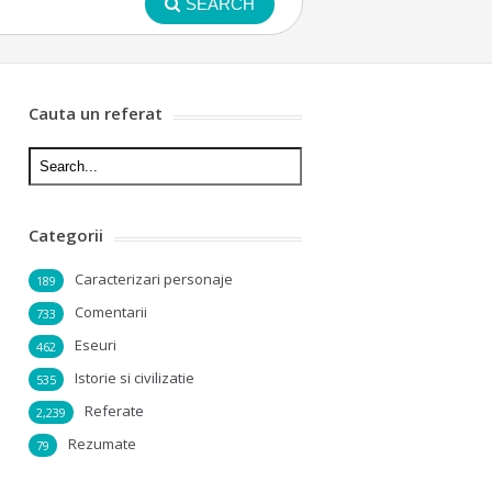
SEARCH
Cauta un referat
Categorii
Caracterizari personaje
189
Comentarii
733
Eseuri
462
Istorie si civilizatie
535
Referate
2,239
Rezumate
79