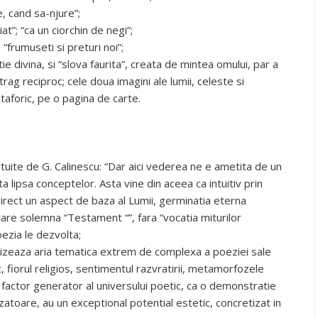
, cand sa-njure”;
at”; “ca un ciorchin de negi”;
 “frumuseti si preturi noi”;
ie divina, si “slova faurita”, creata de mintea omului, par a
atrag reciproc; cele doua imagini ale lumii, celeste si
aforic, pe o pagina de carte.
ntuite de G. Calinescu: “Dar aici vederea ne e ametita de un
a lipsa conceptelor. Asta vine din aceea ca intuitiv prin
direct un aspect de baza al Lumii, germinatia eterna
rare solemna “Testament “”, fara “vocatia miturilor
ezia le dezvolta;
etizeaza aria tematica extrem de complexa a poeziei sale
 fiorul religios, sentimentul razvratirii, metamorfozele
 factor generator al universului poetic, ca o demonstratie
zatoare, au un exceptional potential estetic, concretizat in