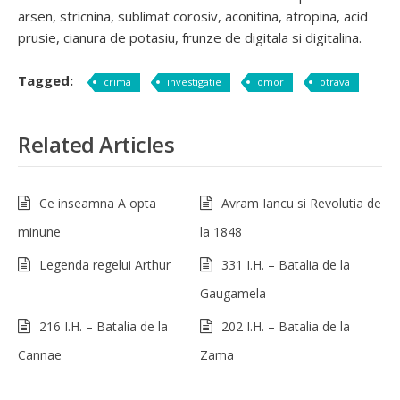
arsen, stricnina, sublimat corosiv, aconitina, atropina, acid
prusie, cianura de potasiu, frunze de digitala si digitalina.
Tagged:
crima
investigatie
omor
otrava
Related Articles
Ce inseamna A opta
Avram Iancu si Revolutia de
minune
la 1848
Legenda regelui Arthur
331 I.H. – Batalia de la
Gaugamela
216 I.H. – Batalia de la
202 I.H. – Batalia de la
Cannae
Zama