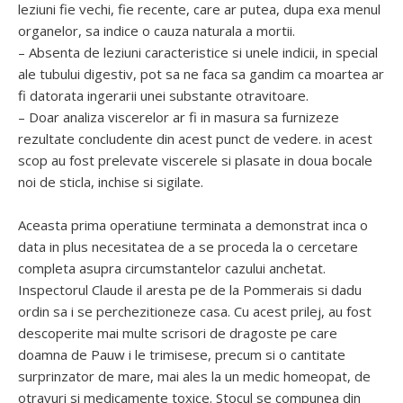
leziuni fie vechi, fie recente, care ar putea, dupa exa menul
organelor, sa indice o cauza naturala a mortii.
– Absenta de leziuni caracteristice si unele indicii, in special
ale tubului digestiv, pot sa ne faca sa gandim ca moartea ar
fi datorata ingerarii unei substante otravitoare.
– Doar analiza viscerelor ar fi in masura sa furnizeze
rezultate concludente din acest punct de vedere. in acest
scop au fost prelevate viscerele si plasate in doua bocale
noi de sticla, inchise si sigilate.
Aceasta prima operatiune terminata a demonstrat inca o
data in plus necesitatea de a se proceda la o cercetare
completa asupra circumstantelor cazului anchetat.
Inspectorul Claude il aresta pe de la Pommerais si dadu
ordin sa i se perchezitioneze casa. Cu acest prilej, au fost
descoperite mai multe scrisori de dragoste pe care
doamna de Pauw i le trimisese, precum si o cantitate
surprinzator de mare, mai ales la un medic homeopat, de
otravuri si medicamente toxice. Stocul se compunea din