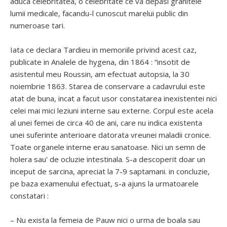
aduca celebritatea, o celebritate ce va depasi granitele
lumii medicale, facandu-l cunoscut marelui public din
numeroase tari.
Iata ce declara Tardieu in memoriile privind acest caz,
publicate in Analele de hygena, din 1864 : “insotit de
asistentul meu Roussin, am efectuat autopsia, la 30
noiembrie 1863. Starea de conservare a cadavrului este
atat de buna, incat a facut usor constatarea inexistentei nici
celei mai mici leziuni interne sau externe. Corpul este acela
al unei femei de circa 40 de ani, care nu indica existenta
unei suferinte anterioare datorata vreunei maladii cronice.
Toate organele interne erau sanatoase. Nici un semn de
holera sau' de ocluzie intestinala. S-a descoperit doar un
inceput de sarcina, apreciat la 7-9 saptamani. in concluzie,
pe baza examenului efectuat, s-a ajuns la urmatoarele
constatari :
– Nu exista la femeia de Pauw nici o urma de boala sau