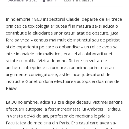
December 9, 2015
admin
Istorie si civilizatie
In noiembrie 1863 inspectorul Claude, departe de a-i trece
prin cap ca toxicologia ar putea fi in masura sa-si aduca o
contributie la elucidarea unor cazuri atat de obscure, juca
fara sa vrea – condus mai mult de instinctul sau de politist
si de experienta pe care o dobandise – un rol ce avea sa
intre in analele criminalistice ; era cel al colaborarii unei
stiinte cu politia. Vizita doamnei Ritter si rezultatele
anchetei intreprinse ca urmare a anonimei primite erau
argumente convingatoare, astfel incat judecatorul de
instructie Gonet ordona efectuarea autopsiei doamnei de
Pauw.
La 30 noiembrie, adica 13 zile dupa decesul victimei sarcina
efectuarii autopsiei a fost incredintata lui Ambrois Tardieu,
in varsta de'46 de ani, profesor de medicina legala la
Facultatea de medicina din Paris. Era cazul care avea sa-i