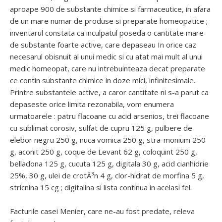
aproape 900 de substante chimice si farmaceutice, in afara
de un mare numar de produse si preparate homeopatice ;
inventarul constata ca inculpatul poseda o cantitate mare
de substante foarte active, care depaseau In orice caz
necesarul obisnuit al unui medic si cu atat mai mult al unui
medic homeopat, care nu intrebuinteaza decat preparate
ce contin substante chimice in doze mici, infinitesimale.
Printre substantele active, a caror cantitate ni s-a parut ca
depaseste orice limita rezonabila, vom enumera
urmatoarele : patru flacoane cu acid arsenios, trei flacoane
cu sublimat corosiv, sulfat de cupru 125 g, pulbere de
elebor negru 250 g, nuca vomica 250 g, stra-monium 250
g, aconit 250 g, coque de Levant 62 g, coloquint 250 g,
belladona 125 g, cucuta 125 g, digitala 30 g, acid cianhidrie
25%, 30 g, ulei de crotÃ³n 4 g, clor-hidrat de morfina 5 g,
stricnina 15 cg ; digitalina si lista continua in acelasi fel.
Facturile casei Menier, care ne-au fost predate, releva