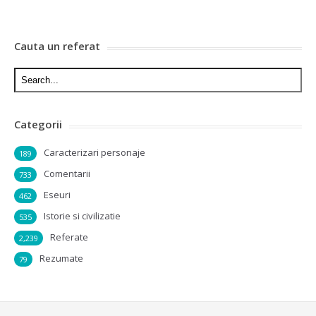
Cauta un referat
Categorii
Caracterizari personaje
189
Comentarii
733
Eseuri
462
Istorie si civilizatie
535
Referate
2,239
Rezumate
79