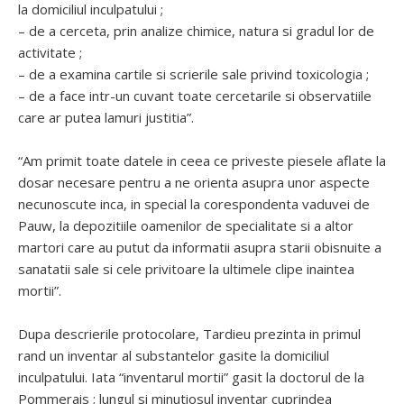
la domiciliul inculpatului ;
– de a cerceta, prin analize chimice, natura si gradul lor de
activitate ;
– de a examina cartile si scrierile sale privind toxicologia ;
– de a face intr-un cuvant toate cercetarile si observatiile
care ar putea lamuri justitia”.
“Am primit toate datele in ceea ce priveste piesele aflate la
dosar necesare pentru a ne orienta asupra unor aspecte
necunoscute inca, in special la corespondenta vaduvei de
Pauw, la depozitiile oamenilor de specialitate si a altor
martori care au putut da informatii asupra starii obisnuite a
sanatatii sale si cele privitoare la ultimele clipe inaintea
mortii”.
Dupa descrierile protocolare, Tardieu prezinta in primul
rand un inventar al substantelor gasite la domiciliul
inculpatului. Iata “inventarul mortii” gasit la doctorul de la
Pommerais ; lungul si minutiosul inventar cuprindea