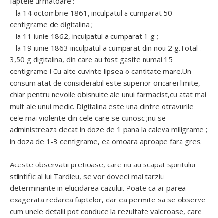
faptele urmatoare :
– la 14 octombrie 1861, inculpatul a cumparat 50
centigrame de digitalina ;
– la 11 iunie 1862, inculpatul a cumparat 1 g ;
– la 19 iunie 1863 inculpatul a cumparat din nou 2 g.Total :
3,50 g digitalina, din care au fost gasite numai 15
centigrame ! Cu alte cuvinte lipsea o cantitate mare.Un
consum atat de considerabil este superior oricarei limite,
chiar pentru nevoile obisnuite ale unui farmacist,cu atat mai
mult ale unui medic. Digitalina este una dintre otravurile
cele mai violente din cele care se cunosc ;nu se
administreaza decat in doze de 1 pana la caleva miligrame ;
in doza de 1-3 centigrame, ea omoara aproape fara gres.
Aceste observatii pretioase, care nu au scapat spiritului
stiintific al lui Tardieu, se vor dovedi mai tarziu
determinante in elucidarea cazului. Poate ca ar parea
exagerata redarea faptelor, dar ea permite sa se observe
cum unele detalii pot conduce la rezultate valoroase, care