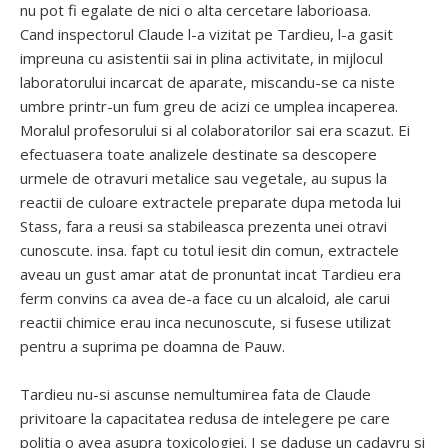
nu pot fi egalate de nici o alta cercetare laborioasa.
Cand inspectorul Claude l-a vizitat pe Tardieu, l-a gasit
impreuna cu asistentii sai in plina activitate, in mijlocul
laboratorului incarcat de aparate, miscandu-se ca niste
umbre printr-un fum greu de acizi ce umplea incaperea.
Moralul profesorului si al colaboratorilor sai era scazut. Ei
efectuasera toate analizele destinate sa descopere
urmele de otravuri metalice sau vegetale, au supus la
reactii de culoare extractele preparate dupa metoda lui
Stass, fara a reusi sa stabileasca prezenta unei otravi
cunoscute. insa. fapt cu totul iesit din comun, extractele
aveau un gust amar atat de pronuntat incat Tardieu era
ferm convins ca avea de-a face cu un alcaloid, ale carui
reactii chimice erau inca necunoscute, si fusese utilizat
pentru a suprima pe doamna de Pauw.
Tardieu nu-si ascunse nemultumirea fata de Claude
privitoare la capacitatea redusa de intelegere pe care
politia o avea asupra toxicologiei. I se daduse un cadavru si