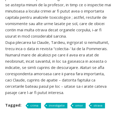
se astepta minuni de la profesor, in timp ce o inspectie mai
minutioasa a locului crimei ar fi putut avea o importanta
capitala pentru analizele toxicologice ; astfel, resturile de
vomismente sau alte urme lasate pe sol, care de obicei
contin mai multa otrava decat organele corpului, i-ar fi
usurat in mod considerabil sarcina.
Dupa plecarea lui Claude, Tardieu, ingrijorat si nemultumit,
trecu inca o data in revista “colectia-' lui de la Pommerais.
Numarul mare de alcaloizi pe care il avea era atat de
neobisnuit, incat savantul, in loc sa gaseasca in aceasta o
indicatie, se simti cuprins de descurajare. Alaturi se afla
corespondenta amoroasa care ii parea fara importanta,
caci Claude, cuprins de apatie – datorita faptului ca
cercetarile bateau pasul pe loc – uitase sa-i arate cateva
pasaje care l-ar fi putut interesa.
Tagged:
crima
investigatie
omor
otrava