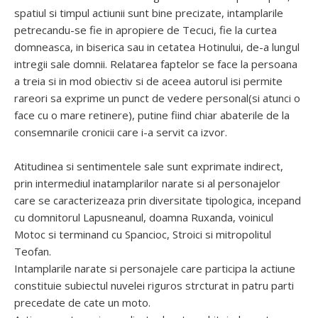
spatiul si timpul actiunii sunt bine precizate, intamplarile
petrecandu-se fie in apropiere de Tecuci, fie la curtea
domneasca, in biserica sau in cetatea Hotinului, de-a lungul
intregii sale domnii. Relatarea faptelor se face la persoana
a treia si in mod obiectiv si de aceea autorul isi permite
rareori sa exprime un punct de vedere personal(si atunci o
face cu o mare retinere), putine fiind chiar abaterile de la
consemnarile cronicii care i-a servit ca izvor.
Atitudinea si sentimentele sale sunt exprimate indirect,
prin intermediul inatamplarilor narate si al personajelor
care se caracterizeaza prin diversitate tipologica, incepand
cu domnitorul Lapusneanul, doamna Ruxanda, voinicul
Motoc si terminand cu Spancioc, Stroici si mitropolitul
Teofan.
Intamplarile narate si personajele care participa la actiune
constituie subiectul nuvelei riguros strcturat in patru parti
precedate de cate un moto.