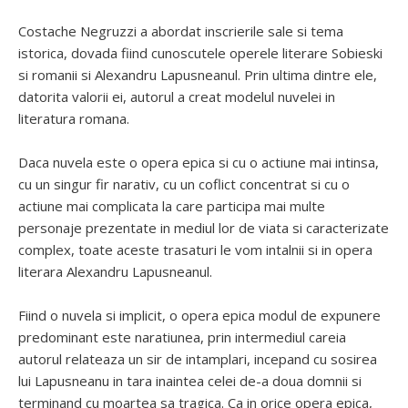
Costache Negruzzi a abordat inscrierile sale si tema
istorica, dovada fiind cunoscutele operele literare Sobieski
si romanii si Alexandru Lapusneanul. Prin ultima dintre ele,
datorita valorii ei, autorul a creat modelul nuvelei in
literatura romana.
Daca nuvela este o opera epica si cu o actiune mai intinsa,
cu un singur fir narativ, cu un coflict concentrat si cu o
actiune mai complicata la care participa mai multe
personaje prezentate in mediul lor de viata si caracterizate
complex, toate aceste trasaturi le vom intalnii si in opera
literara Alexandru Lapusneanul.
Fiind o nuvela si implicit, o opera epica modul de expunere
predominant este naratiunea, prin intermediul careia
autorul relateaza un sir de intamplari, incepand cu sosirea
lui Lapusneanu in tara inaintea celei de-a doua domnii si
terminand cu moartea sa tragica. Ca in orice opera epica,