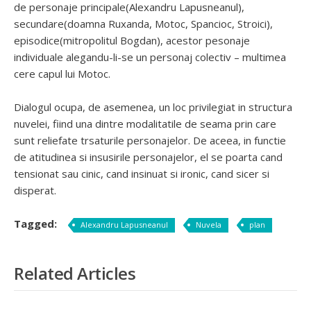
de personaje principale(Alexandru Lapusneanul),
secundare(doamna Ruxanda, Motoc, Spancioc, Stroici),
episodice(mitropolitul Bogdan), acestor pesonaje
individuale alegandu-li-se un personaj colectiv – multimea
cere capul lui Motoc.
Dialogul ocupa, de asemenea, un loc privilegiat in structura
nuvelei, fiind una dintre modalitatile de seama prin care
sunt reliefate trsaturile personajelor. De aceea, in functie
de atitudinea si insusirile personajelor, el se poarta cand
tensionat sau cinic, cand insinuat si ironic, cand sicer si
disperat.
Tagged:
Alexandru Lapusneanul
Nuvela
plan
Related Articles