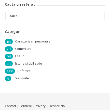
Cauta un referat
Categorii
Caracterizari personaje
189
Comentarii
733
Eseuri
462
Istorie si civilizatie
535
Referate
2,239
Rezumate
79
Contact
|
Termeni
|
Privacy
|
Despre Noi