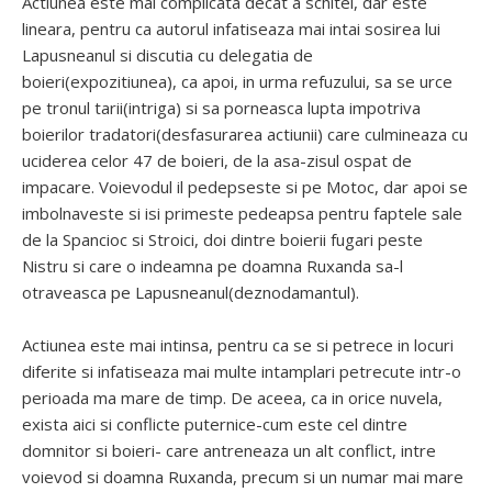
Actiunea este mai complicata decat a schitei, dar este
lineara, pentru ca autorul infatiseaza mai intai sosirea lui
Lapusneanul si discutia cu delegatia de
boieri(expozitiunea), ca apoi, in urma refuzului, sa se urce
pe tronul tarii(intriga) si sa porneasca lupta impotriva
boierilor tradatori(desfasurarea actiunii) care culmineaza cu
uciderea celor 47 de boieri, de la asa-zisul ospat de
impacare. Voievodul il pedepseste si pe Motoc, dar apoi se
imbolnaveste si isi primeste pedeapsa pentru faptele sale
de la Spancioc si Stroici, doi dintre boierii fugari peste
Nistru si care o indeamna pe doamna Ruxanda sa-l
otraveasca pe Lapusneanul(deznodamantul).
Actiunea este mai intinsa, pentru ca se si petrece in locuri
diferite si infatiseaza mai multe intamplari petrecute intr-o
perioada ma mare de timp. De aceea, ca in orice nuvela,
exista aici si conflicte puternice-cum este cel dintre
domnitor si boieri- care antreneaza un alt conflict, intre
voievod si doamna Ruxanda, precum si un numar mai mare