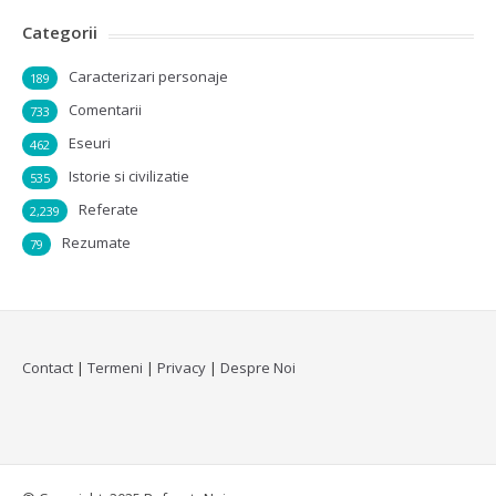
Categorii
Caracterizari personaje
189
Comentarii
733
Eseuri
462
Istorie si civilizatie
535
Referate
2,239
Rezumate
79
Contact
|
Termeni
|
Privacy
|
Despre Noi