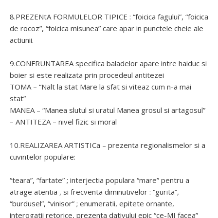
8.PREZENtA FORMULELOR TIPICE : “foicica fagului”, “foicica
de rocoz”, “foicica misunea” care apar in punctele cheie ale
actiunii.
9.CONFRUNTAREA specifica baladelor apare intre haiduc si
boier si este realizata prin procedeul antitezei
TOMA – “Nalt la stat Mare la sfat si viteaz cum n-a mai
stat”
MANEA – “Manea slutul si uratul Manea grosul si artagosul”
– ANTITEZA – nivel fizic si moral
10.REALIZAREA ARTISTICa – prezenta regionalismelor si a
cuvintelor populare:
“teara”, “fartate” ; interjectia populara “mare” pentru a
atrage atentia , si frecventa diminutivelor : “gurita”,
“burdusel”, “vinisor” ; enumeratii, epitete ornante,
interogatii retorice, prezenta dativului epic “ce-MI facea”