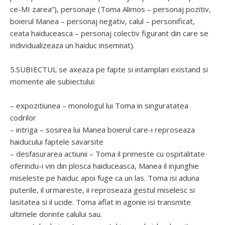
ce-MI zarea”), personaje (Toma Alimos – personaj pozitiv,
boierul Manea – personaj negativ, calul – personificat,
ceata haiduceasca – personaj colectiv figurant din care se
individualizeaza un haiduc insemnat).
5.SUBIECTUL se axeaza pe fapte si intamplari existand si
momente ale subiectului:
– expozitiunea – monologul lui Toma in singuratatea
codrilor
– intriga – sosirea lui Manea boierul care-i reproseaza
haiducului faptele savarsite
– desfasurarea actiunii – Toma il primeste cu ospitalitate
oferindu-i vin din plosca haiduceasca, Manea il injunghie
miseleste pe haiduc apoi fuge ca un las. Toma isi aduna
puterile, il urmareste, ii reproseaza gestul miselesc si
lasitatea si il ucide. Toma aflat in agonie isi transmite
ultimele dorinte calului sau.