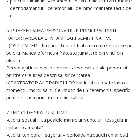
– punctul culminant – momentul in care haiducul ranit moare
– deznodamantul – ceremonialul de inmormantare facut de
cal
6. PREZENTAREA PERSONAJULUI PRINCIPAL PRIN
RAPORTAREA LA 2 INTAMPLARI SEMNIFICATIVE
a)OSPITALIER – haiducul Toma il trateaza cum se cuvine pe
boierul Manea oferindu-i frateste jumatate din vinul din
plosca
Personajul intruneste cele mai alese calitati ale poporului
printre care firea deschisa, sinceritatea
b)PASTRATOR AL TRADITIILOR haiducul nu poate lasa ca
momentul mortii sa nu fie insotit de un ceremonial specific
pe care il lasa prin intermediul calului.
7. INDICI DE SPAtIU sI TIMP
-cadrul spatial : “La poalele muntelui Muntelui Plesugului in
mijlocul campului”
-cadrul temporal : sugerat – perioada haiduciei romanesti