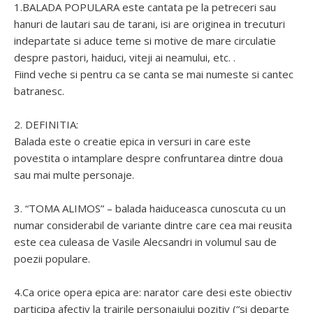
1.BALADA POPULARA este cantata pe la petreceri sau
hanuri de lautari sau de tarani, isi are originea in trecuturi
indepartate si aduce teme si motive de mare circulatie
despre pastori, haiduci, viteji ai neamului, etc. .
Fiind veche si pentru ca se canta se mai numeste si cantec
batranesc.
2. DEFINITIA:
Balada este o creatie epica in versuri in care este
povestita o intamplare despre confruntarea dintre doua
sau mai multe personaje.
3. “TOMA ALIMOS” – balada haiduceasca cunoscuta cu un
numar considerabil de variante dintre care cea mai reusita
este cea culeasa de Vasile Alecsandri in volumul sau de
poezii populare.
4.Ca orice opera epica are: narator care desi este obiectiv
participa afectiv la trairile personajului pozitiv (“si departe