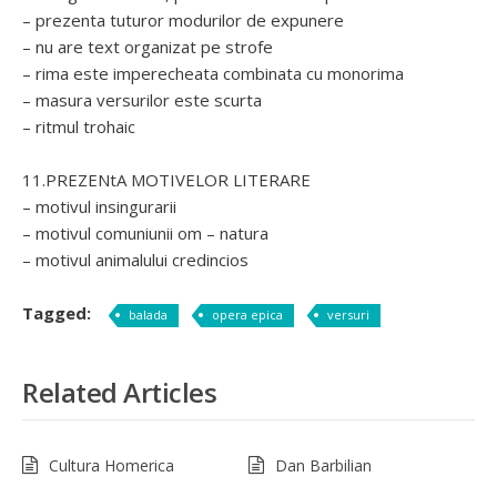
– prezenta tuturor modurilor de expunere
– nu are text organizat pe strofe
– rima este imperecheata combinata cu monorima
– masura versurilor este scurta
– ritmul trohaic
11.PREZENtA MOTIVELOR LITERARE
– motivul insingurarii
– motivul comuniunii om – natura
– motivul animalului credincios
Tagged:
balada
opera epica
versuri
Related Articles
Cultura Homerica
Dan Barbilian