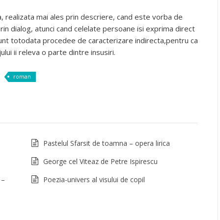
a, realizata mai ales prin descriere, cand este vorba de
prin dialog, atunci cand celelate persoane isi exprima direct
sunt totodata procedee de caracterizare indirecta,pentru ca
lui ii releva o parte dintre insusiri.
roman
Pastelul Sfarsit de toamna – opera lirica
George cel Viteaz de Petre Ispirescu
 –
Poezia-univers al visului de copil