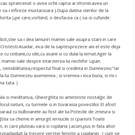
acau sprancenat s-avea ochii caprui ai Vitoriei.avea un
sa-i infireze mustacioara ).Dupa datina oierilor de la
lorita ),pe care,vorbind, o desfacea ca ( sa-si cufunde
cit,stie sa-i dea lamuriri mamei sale asupra starii in care
la Cristesti.Asadar, inca de la saptesprezece ani el este deja
 cu ciobanii,cu oile,cu asanii si cu dulai la iernat.Ager la
a mamei sale despre intarzierea lui nechifor Lipan.
, sensibilitatea,respectul final si credinta in Dumnezeu:”Iar
ila lui Dumnezeu asemenea ; si vremea-i inca buna, si mi-i
a tata. )
bila si meditativa, Gheorghita isi aminteste nostalgic de
ijlocul naturii, cu turmele si in tovarasia povestilor.El afost
( paraul cu bulboanele au fost ale lui.Potecile de zmeura si
Stia sa cheme in amurgit iernucile si cpariorii.Toate
 in care pluteau vara si copilaria ).acum,pus in fata altor
eznadajduit la trecere verstei fericite a copilariei : ( cum se