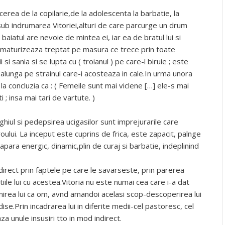
erea de la copilarie,de la adolescenta la barbatie, la
 sub indrumarea Vitoriei,alturi de care parcurge un drum
 baiatul are nevoie de mintea ei, iar ea de bratul lui si
 maturizeaza treptat pe masura ce trece prin toate
 si sania si se lupta cu ( troianul ) pe care-l biruie ; este
l alunga pe strainul care-i acosteaza in cale.In urma unora
 la concluzia ca : ( Femeile sunt mai viclene […] ele-s mai
i ; insa mai tari de vartute. )
ghiul si pedepsirea ucigasilor sunt imprejurarile care
ului. La inceput este cuprins de frica, este zapacit, palnge
apara energic, dinamic,plin de curaj si barbatie, indeplinind
direct prin faptele pe care le savarseste, prin parerea
tiile lui cu acestea.Vitoria nu este numai cea care i-a dat
inirea lui ca om, avnd amandoi acelasi scop-descoperirea lui
dise.Prin incadrarea lui in diferite medii-cel pastoresc, cel
za unule insusiri tto in mod indirect.