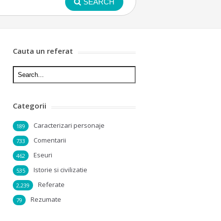
SEARCH
Cauta un referat
Categorii
Caracterizari personaje
189
Comentarii
733
Eseuri
462
Istorie si civilizatie
535
Referate
2,239
Rezumate
79