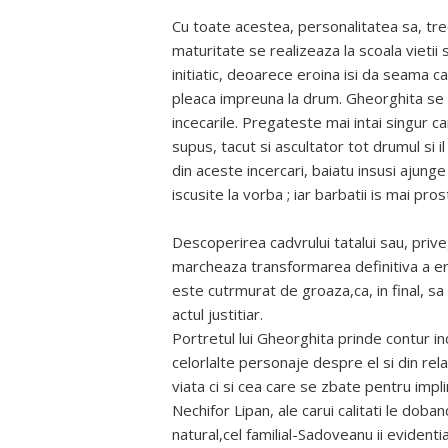
Cu toate acestea, personalitatea sa, trec
maturitate se realizeaza la scoala vietii
initiatic, deoarece eroina isi da seama ca
pleaca impreuna la drum. Gheorghita se
incecarile. Pregateste mai intai singur caii
supus, tacut si ascultator tot drumul si i
din aceste incercari, baiatu insusi ajunge
iscusite la vorba ; iar barbatii is mai prost
Descoperirea cadvrului tatalui sau, prive
marcheaza transformarea definitiva a ero
este cutrmurat de groaza,ca, in final, sa 
actul justitiar.
Portretul lui Gheorghita prinde contur in
celorlalte personaje despre el si din rela
viata ci si cea care se zbate pentru impl
Nechifor Lipan, ale carui calitati le doban
natural,cel familial-Sadoveanu ii evidentia