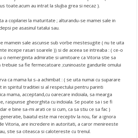
s toate.acum au intrat la slujba grea si necaz ).
 a copilariei la maturitate ; alturandu-se mamei sale in
depsi pe asasinul tatalui sau.
tiile mamein sale ascunse sub vorbe mestesugite ( nu te uita
nte incepe rasari soarele )) si de aceea se intreaba : ( ce-o
cu o nemerginita admiratie si uimitoare ca Vitoria stie sa
 trebuie sa fie fermecatoare ;cuninoaste gandurile omului
rva ca mama lui s-a achimbat : ( se uita numai cu suparare
 in spiritul traditiei si al respectului pentru parinti
zica mama, acceptand,cu oarecare indoiala, sa mearga
uce, raspunse gheorghita cu indoiala. Se poate sa i se fi
ar e bine sa-mi arati ce si cum, ca sa stiu ce sa fac )
ta generatie, baiatul este mai receptiv la nou, far a ignora
de Vitoria, are incredere in autoritati, a caror menireeste
u, stie sa citeasca si calotereste cu trenul.