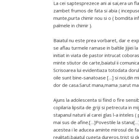
La cei saptesprezece ani ai sai,era un fl
zambet frumos de fata si abia ( incepuse 
munte,purta chimir nou si o ( bomdita inf
palmele in chimir ).
Baiatul nu este prea vorbaret, dar e expli
se aflau turmele ramase in baltile Jijiei 
initiat in viata de pastor intrucat coborase
minte stiutor de carte,baiatul ii comunic
Scrisoarea lui evidentiaza totodata dorul
oile sunt bine-sanatoase […] si noi,din m
dor de casa.Sarut mana,mama ;sarut man
Ajuns la adolescenta si fiind o fire sensi
copilaria lipsita de griji si petrecuta in m
stapanul naturii al carei glas l-a inteles 
mai sus de afine.[…]Povestile la stana[…]
acestea i le aducea aminte mirosul de fan,
realitati,baiatul cugeta dureros,trist si d