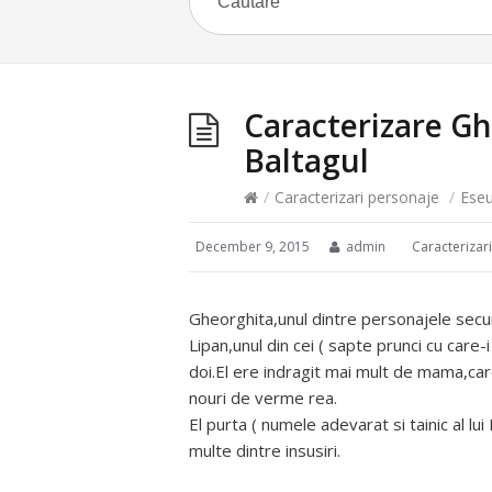
Caracterizare G
Baltagul
/
Caracterizari personaje
/
Eseu
December 9, 2015
admin
Caracterizar
Gheorghita,unul dintre personajele secund
Lipan,unul din cei ( sapte prunci cu car
doi.El ere indragit mai mult de mama,care i
nouri de verme rea.
El purta ( numele adevarat si tainic al lu
multe dintre insusiri.