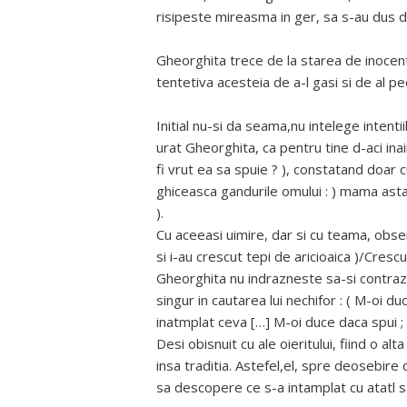
risipeste mireasma in ger, sa s-au dus du
Gheorghita trece de la starea de inocenta
tentetiva acesteia de a-l gasi si de al pe
Initial nu-si da seama,nu intelege inten
urat Gheorghita, ca pentru tine d-aci inai
fi vrut ea sa spuie ? ), constatand doar 
ghiceasca gandurile omului : ) mama asta
).
Cu aceeasi uimire, dar si cu teama, obse
si i-au crescut tepi de aricioaica )/Crescut
Gheorghita nu indrazneste sa-si contra
singur in cautarea lui nechifor : ( M-oi d
inatmplat ceva […] M-oi duce daca spui ; d
Desi obisnuit cu ale oieritului, fiind o al
insa traditia. Astefel,el, spre deosebire 
sa descopere ce s-a intamplat cu atatl sa