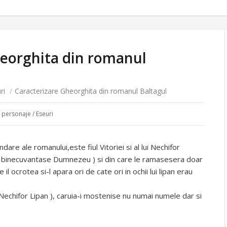
heorghita din romanul
ri
/
Caracterizare Gheorghita din romanul Baltagul
i personaje
/
Eseuri
are ale romanului,este fiul Vitoriei si al lui Nechifor
e-i binecuvantase Dumnezeu ) si din care le ramasesera doar
l ocrotea si-l apara ori de cate ori in ochii lui lipan erau
i Nechifor Lipan ), caruia-i mostenise nu numai numele dar si