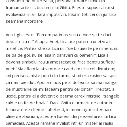
Constient de puterea sa, personajul n-are nimic din
framantarile si zbuciumul lui Ghita. El este supus raului si
evolueaza liniar, fara impotriviri. Insa in toti cei din jur Lica
seamana incordare.
Ana il ghiceste: “Eun om patimas si nu e bine sa te duci
departe cu el.” Asupra Anei, Lica are puterea unei vraji
malefice. Pintea stie ca Lica nui “se bizuieste pe nimeni, nu
se da de gol, nu se lasa in daraveri cu oamenii”. Lica a
devenit simbolul raului amestecat cu frica pentru sufletul
Anei: “Ma aflam la stramtoare cand am ucis cel dintai om;
imi pierisera niste porci din turma si-mi era rusine sa spui
ca i-am pierdut. Apoi am ucis pe al doilea ca sa ma mangai
de mustrarile ce-mi faceam pentru cel dintai”. Treptat, a
ucide, pentru el a devenit o patima care-l mistuie: “sangele
cald e un fel de boala”. Daca Ghita e urmarit de autor in
tulburatoare dileme sufletesti, in monologuri interioare
pline de zbucium, acestea lipsesc din prezentarea lui Lica
Samadaul. Acesta ramane invaluit intr-un mister al raului