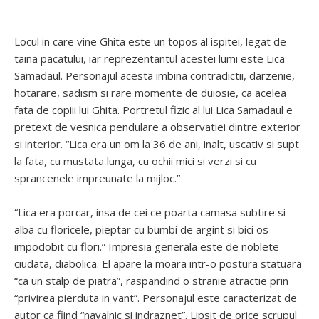
Locul in care vine Ghita este un topos al ispitei, legat de
taina pacatului, iar reprezentantul acestei lumi este Lica
Samadaul. Personajul acesta imbina contradictii, darzenie,
hotarare, sadism si rare momente de duiosie, ca acelea
fata de copiii lui Ghita. Portretul fizic al lui Lica Samadaul e
pretext de vesnica pendulare a observatiei dintre exterior
si interior. “Lica era un om la 36 de ani, inalt, uscativ si supt
la fata, cu mustata lunga, cu ochii mici si verzi si cu
sprancenele impreunate la mijloc.”
“Lica era porcar, insa de cei ce poarta camasa subtire si
alba cu floricele, pieptar cu bumbi de argint si bici os
impodobit cu flori.” Impresia generala este de noblete
ciudata, diabolica. El apare la moara intr-o postura statuara
“ca un stalp de piatra”, raspandind o stranie atractie prin
“privirea pierduta in vant”. Personajul este caracterizat de
autor ca fiind “navalnic si indraznet”. Lipsit de orice scrupul