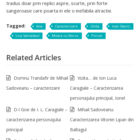
tradus doar prin replici aspre, scurte, prin forte
sangeroase care poarta in ele o inefabila atractie.
Tagged:
Ana
Caracterizare
Ghita
Ioan Slavici
Lica Samadaul
Moara cu Noroc
Porcar
Related Articles
Domnu Trandafir de Mihail
Vizita… de Ion Luca
Sadoveanu – caracterizare
Caragiale – Caracterizarea
personajului principal, Ionel
D-l Goe de I. L. Caragiale –
Mihail Sadoveanu:
caracterizarea personajului
Caracterizarea Vitoriei Lipan din
principal
Baltagul