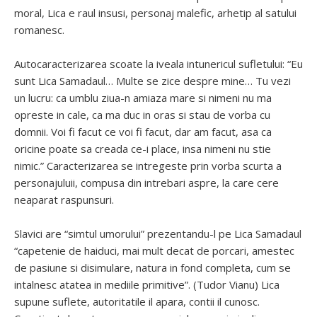
moral, Lica e raul insusi, personaj malefic, arhetip al satului
romanesc.
Autocaracterizarea scoate la iveala intunericul sufletului: “Eu
sunt Lica Samadaul… Multe se zice despre mine… Tu vezi
un lucru: ca umblu ziua-n amiaza mare si nimeni nu ma
opreste in cale, ca ma duc in oras si stau de vorba cu
domnii. Voi fi facut ce voi fi facut, dar am facut, asa ca
oricine poate sa creada ce-i place, insa nimeni nu stie
nimic.” Caracterizarea se intregeste prin vorba scurta a
personajuluii, compusa din intrebari aspre, la care cere
neaparat raspunsuri.
Slavici are “simtul umorului” prezentandu-l pe Lica Samadaul
“capetenie de haiduci, mai mult decat de porcari, amestec
de pasiune si disimulare, natura in fond completa, cum se
intalnesc atatea in mediile primitive”. (Tudor Vianu) Lica
supune suflete, autoritatile il apara, contii il cunosc.