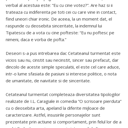
verbal al acestuia este: “Eu cu cine votez?”. Are haz si ii
trateaza cu indiferenta pe toti cei cu care vine in contact,
fiind uneori chiar ironic. De aceea, la un moment dat, el
raspunde cu deosebita sinceritate, la indemnul lui
Tipatescu de a vota cu cine pofteste: “Eu nu poftesc pe
nimeni, daca e vorba de pofta.”
Deseori s-a pus intrebarea dac Cetateanul turmentat este
vicios sau nu, cinstit sau necinstit, sincer sau prefacut, dar
dincolo de aceste simple speculatii, el este cel care aduce,
intr-o lume sfasiata de pasiuni si interese politice, o nota
de umanitate, de naivitate si de sinceritate.
Cetateanul turmentat completeaza diversitatea tipologilor
realizate de I.L. Caragiale in comedia “O scrisoare pierduta”
cu o deosebita arta, apeland la diferite mijloace de
caracterizare. Astfel, insusirile personajelor sunt
prezentate prin actiune si comportament, prin felul lor de a