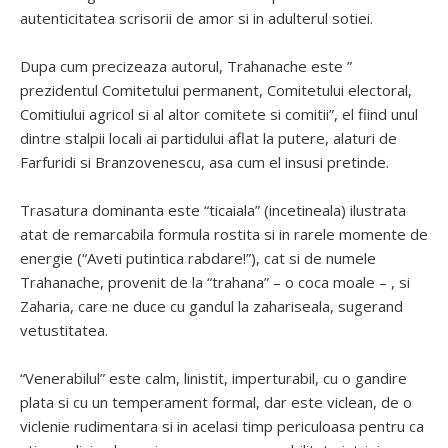
autenticitatea scrisorii de amor si in adulterul sotiei.
Dupa cum precizeaza autorul, Trahanache este ”
prezidentul Comitetului permanent, Comitetului electoral,
Comitiului agricol si al altor comitete si comitii”, el fiind unul
dintre stalpii locali ai partidului aflat la putere, alaturi de
Farfuridi si Branzovenescu, asa cum el insusi pretinde.
Trasatura dominanta este “ticaiala” (incetineala) ilustrata
atat de remarcabila formula rostita si in rarele momente de
energie (“Aveti putintica rabdare!”), cat si de numele
Trahanache, provenit de la “trahana” – o coca moale – , si
Zaharia, care ne duce cu gandul la zahariseala, sugerand
vetustitatea.
“Venerabilul” este calm, linistit, imperturabil, cu o gandire
plata si cu un temperament formal, dar este viclean, de o
viclenie rudimentara si in acelasi timp periculoasa pentru ca