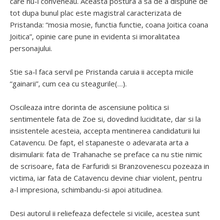
care nu-i conveneau. Aceasta postura a sa de a dispune de
tot dupa bunul plac este magistral caracterizata de
Pristanda: “mosia mosie, functia functie, coana Joitica coana
Joitica”, opinie care pune in evidenta si imoralitatea
personajului.
Stie sa-l faca servil pe Pristanda caruia ii accepta micile
“gainarii”, cum cea cu steagurile(…).
Oscileaza intre dorinta de ascensiune politica si
sentimentele fata de Zoe si, dovedind luciditate, dar si la
insistentele acesteia, accepta mentinerea candidaturii lui
Catavencu. De fapt, el stapaneste o adevarata arta a
disimularii: fata de Trahanache se preface ca nu stie nimic
de scrisoare, fata de Farfuridi si Branzovenescu pozeaza in
victima, iar fata de Catavencu devine chiar violent, pentru
a-l impresiona, schimbandu-si apoi atitudinea.
Desi autorul ii reliefeaza defectele si viciile, acestea sunt