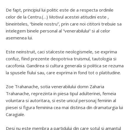
De fapt, principiul lui politic este de a respecta ordinile
celor de la Centru.(…) Motivul acestei atitudini este ,
bineinteles, “binele nostru”, prin care noi cititorii trebuie sa
intelegem binele personal al “venerabilului” si al celor
asemenea lui.
Este neinstruit, caci stalceste neologismele, se exprima
confuz, fiind prezente deopotriva truismul, tautologia si
cacofonia. Gandirea si cultura generala si politica se rezuma
la spusele fiului sau, care exprima in fond tot o platitudine.
Zoe Trahanache, sotia venerabilului domn Zaharia
Trahanache, reprezinta in piesa tipul adulterinei, femeia
voluntara si autoritara, si este unicul personaj feminin al
piesei si figura feminina cea mai distinsa din dramaturgia lui
Caragiale.
Desi nu este membra a partidului din care sotul si amantul