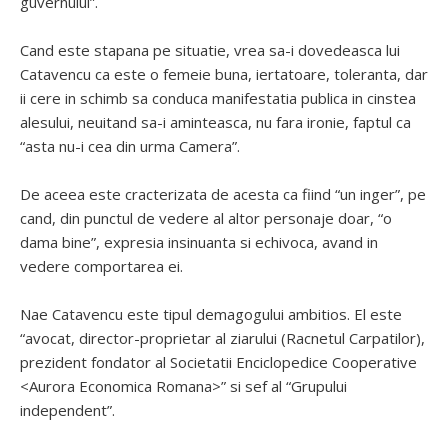
guvernului”.
Cand este stapana pe situatie, vrea sa-i dovedeasca lui
Catavencu ca este o femeie buna, iertatoare, toleranta, dar
ii cere in schimb sa conduca manifestatia publica in cinstea
alesului, neuitand sa-i aminteasca, nu fara ironie, faptul ca
“asta nu-i cea din urma Camera”.
De aceea este cracterizata de acesta ca fiind “un inger”, pe
cand, din punctul de vedere al altor personaje doar, “o
dama bine”, expresia insinuanta si echivoca, avand in
vedere comportarea ei.
Nae Catavencu este tipul demagogului ambitios. El este
“avocat, director-proprietar al ziarului (Racnetul Carpatilor),
prezident fondator al Societatii Enciclopedice Cooperative
<Aurora Economica Romana>” si sef al “Grupului
independent”.