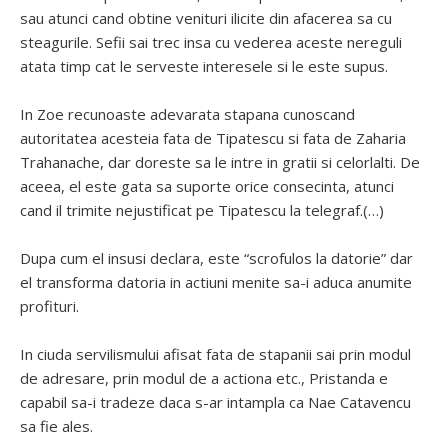
sau atunci cand obtine venituri ilicite din afacerea sa cu
steagurile. Sefii sai trec insa cu vederea aceste nereguli
atata timp cat le serveste interesele si le este supus.
In Zoe recunoaste adevarata stapana cunoscand
autoritatea acesteia fata de Tipatescu si fata de Zaharia
Trahanache, dar doreste sa le intre in gratii si celorlalti. De
aceea, el este gata sa suporte orice consecinta, atunci
cand il trimite nejustificat pe Tipatescu la telegraf.(…)
Dupa cum el insusi declara, este “scrofulos la datorie” dar
el transforma datoria in actiuni menite sa-i aduca anumite
profituri.
In ciuda servilismului afisat fata de stapanii sai prin modul
de adresare, prin modul de a actiona etc., Pristanda e
capabil sa-i tradeze daca s-ar intampla ca Nae Catavencu
sa fie ales.