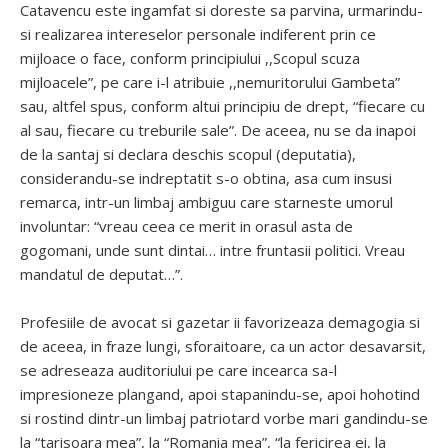
Catavencu este ingamfat si doreste sa parvina, urmarindu-
si realizarea intereselor personale indiferent prin ce
mijloace o face, conform principiului ,,Scopul scuza
mijloacele”, pe care i-l atribuie ,,nemuritorului Gambeta”
sau, altfel spus, conform altui principiu de drept, “fiecare cu
al sau, fiecare cu treburile sale”. De aceea, nu se da inapoi
de la santaj si declara deschis scopul (deputatia),
considerandu-se indreptatit s-o obtina, asa cum insusi
remarca, intr-un limbaj ambiguu care starneste umorul
involuntar: “vreau ceea ce merit in orasul asta de
gogomani, unde sunt dintai… intre fruntasii politici. Vreau
mandatul de deputat…”.
Profesiile de avocat si gazetar ii favorizeaza demagogia si
de aceea, in fraze lungi, sforaitoare, ca un actor desavarsit,
se adreseaza auditoriului pe care incearca sa-l
impresioneze plangand, apoi stapanindu-se, apoi hohotind
si rostind dintr-un limbaj patriotard vorbe mari gandindu-se
la “tarisoara mea”, la “Romania mea”, “la fericirea ei, la