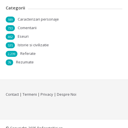
Categorii
Caracterizari personaje
189
Comentarii
733
Eseuri
462
Istorie si civilizatie
535
Referate
2,239
Rezumate
79
Contact
|
Termeni
|
Privacy
|
Despre Noi