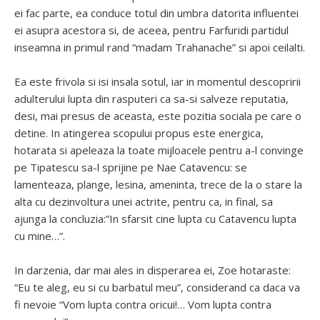
ei fac parte, ea conduce totul din umbra datorita influentei
ei asupra acestora si, de aceea, pentru Farfuridi partidul
inseamna in primul rand “madam Trahanache” si apoi ceilalti.
Ea este frivola si isi insala sotul, iar in momentul descopririi
adulterului lupta din rasputeri ca sa-si salveze reputatia,
desi, mai presus de aceasta, este pozitia sociala pe care o
detine. In atingerea scopului propus este energica,
hotarata si apeleaza la toate mijloacele pentru a-l convinge
pe Tipatescu sa-l sprijine pe Nae Catavencu: se
lamenteaza, plange, lesina, ameninta, trece de la o stare la
alta cu dezinvoltura unei actrite, pentru ca, in final, sa
ajunga la concluzia:”In sfarsit cine lupta cu Catavencu lupta
cu mine…”.
In darzenia, dar mai ales in disperarea ei, Zoe hotaraste:
“Eu te aleg, eu si cu barbatul meu”, considerand ca daca va
fi nevoie “Vom lupta contra oricui!… Vom lupta contra