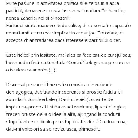
Pune pasiune in activitatea politica si e zelos in a apra
partidul, deoarece acesta inseamna “madam Trahanche,
nenea Zaharia, noi si ai nostri”.
Farfuridi simte manevrele de culise, dar esenta ii scapa si e
nemultumit ca nu este implicat in acest joc. Totodata, el
accepta chiar tradarea daca interesele partidului o cer.
Este ridicol prin lasitate, mai ales ca face caz de curajul sau,
hotarand in final sa trimita la “Centru” telegrama pe care s-
o iscaleasca anonim.(…)
Discursul pe care il tine este o mostra de vorbarie
demagogica, dublata de incoerenta si prostie fudula. El
abunda in ticuri verbale (“Dati-mi voie!”), cuvinte de
implutura, propozitii si fraze neterminate, lipsa de logica,
treceri bruste de la o idee la alta, ajungand la concluzii
stupefiante si ridicole prin stupiditatea lor: “Din doua una,
dati-mi voie: ori sa se revizuiasca, primesc!”…