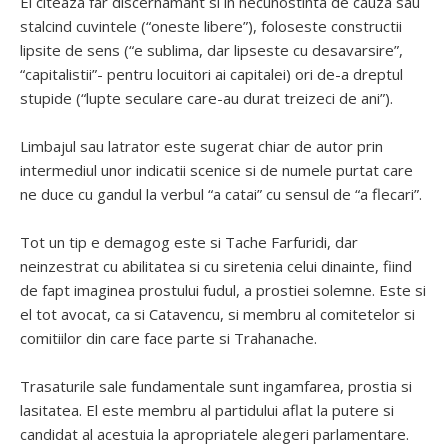
El citeaza far discernamant si in necunostinta de cauza sau
stalcind cuvintele (“oneste libere”), foloseste constructii
lipsite de sens (“e sublima, dar lipseste cu desavarsire”,
“capitalistii”- pentru locuitori ai capitalei) ori de-a dreptul
stupide (“lupte seculare care-au durat treizeci de ani”).
Limbajul sau latrator este sugerat chiar de autor prin
intermediul unor indicatii scenice si de numele purtat care
ne duce cu gandul la verbul “a catai” cu sensul de “a flecari”.
Tot un tip e demagog este si Tache Farfuridi, dar
neinzestrat cu abilitatea si cu siretenia celui dinainte, fiind
de fapt imaginea prostului fudul, a prostiei solemne. Este si
el tot avocat, ca si Catavencu, si membru al comitetelor si
comitiilor din care face parte si Trahanache.
Trasaturile sale fundamentale sunt ingamfarea, prostia si
lasitatea. El este membru al partidului aflat la putere si
candidat al acestuia la apropriatele alegeri parlamentare.