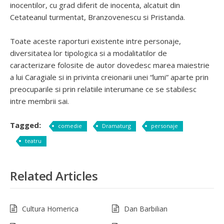
inocentilor, cu grad diferit de inocenta, alcatuit din
Cetateanul turmentat, Branzovenescu si Pristanda.
Toate aceste raporturi existente intre personaje,
diversitatea lor tipologica si a modalitatilor de
caracterizare folosite de autor dovedesc marea maiestrie
a lui Caragiale si in privinta creionarii unei “lumi” aparte prin
preocuparile si prin relatiile interumane ce se stabilesc
intre membrii sai.
Tagged:
comedie
Dramaturg
personaje
teatru
Related Articles
Cultura Homerica
Dan Barbilian