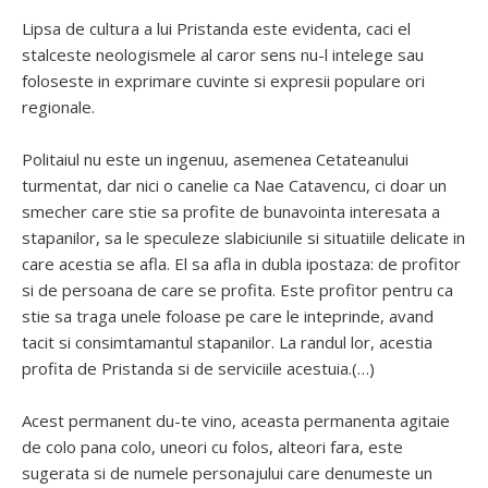
Lipsa de cultura a lui Pristanda este evidenta, caci el
stalceste neologismele al caror sens nu-l intelege sau
foloseste in exprimare cuvinte si expresii populare ori
regionale.
Politaiul nu este un ingenuu, asemenea Cetateanului
turmentat, dar nici o canelie ca Nae Catavencu, ci doar un
smecher care stie sa profite de bunavointa interesata a
stapanilor, sa le speculeze slabiciunile si situatiile delicate in
care acestia se afla. El sa afla in dubla ipostaza: de profitor
si de persoana de care se profita. Este profitor pentru ca
stie sa traga unele foloase pe care le inteprinde, avand
tacit si consimtamantul stapanilor. La randul lor, acestia
profita de Pristanda si de serviciile acestuia.(…)
Acest permanent du-te vino, aceasta permanenta agitaie
de colo pana colo, uneori cu folos, alteori fara, este
sugerata si de numele personajului care denumeste un