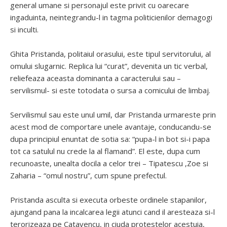
general umane si personajul este privit cu oarecare
ingaduinta, neintegrandu-l in tagma politicienilor demagogi
si inculti.
Ghita Pristanda, politaiul orasului, este tipul servitorului, al
omului slugarnic. Replica lui “curat”, devenita un tic verbal,
reliefeaza aceasta dominanta a caracterului sau –
servilismul- si este totodata o sursa a comicului de limbaj.
Servilismul sau este unul umil, dar Pristanda urmareste prin
acest mod de comportare unele avantaje, conducandu-se
dupa principiul enuntat de sotia sa: “pupa-l in bot si-i papa
tot ca satulul nu crede la al flamand”. El este, dupa cum
recunoaste, unealta docila a celor trei – Tipatescu ,Zoe si
Zaharia – “omul nostru”, cum spune prefectul.
Pristanda asculta si executa orbeste ordinele stapanilor,
ajungand pana la incalcarea legii atunci cand il aresteaza si-l
terorizeaza pe Catavencu, in ciuda protestelor acestuia,