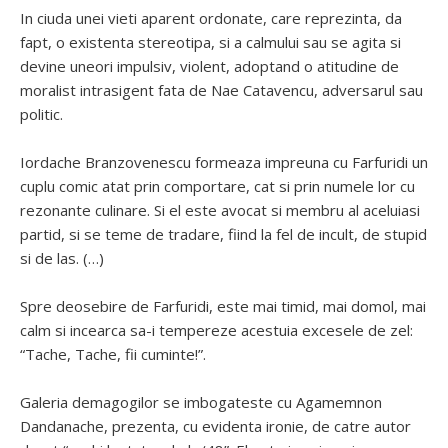
In ciuda unei vieti aparent ordonate, care reprezinta, da
fapt, o existenta stereotipa, si a calmului sau se agita si
devine uneori impulsiv, violent, adoptand o atitudine de
moralist intrasigent fata de Nae Catavencu, adversarul sau
politic.
Iordache Branzovenescu formeaza impreuna cu Farfuridi un
cuplu comic atat prin comportare, cat si prin numele lor cu
rezonante culinare. Si el este avocat si membru al aceluiasi
partid, si se teme de tradare, fiind la fel de incult, de stupid
si de las. (…)
Spre deosebire de Farfuridi, este mai timid, mai domol, mai
calm si incearca sa-i tempereze acestuia excesele de zel:
“Tache, Tache, fii cuminte!”.
Galeria demagogilor se imbogateste cu Agamemnon
Dandanache, prezenta, cu evidenta ironie, de catre autor