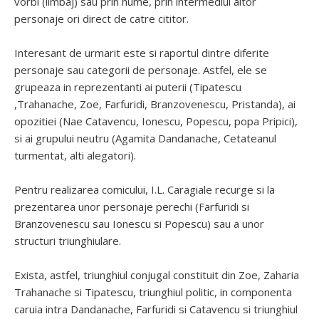
vorbi (limbaj) sau prin nume, prin intermediul altor
personaje ori direct de catre cititor.
Interesant de urmarit este si raportul dintre diferite
personaje sau categorii de personaje. Astfel, ele se
grupeaza in reprezentanti ai puterii (Tipatescu
,Trahanache, Zoe, Farfuridi, Branzovenescu, Pristanda), ai
opozitiei (Nae Catavencu, Ionescu, Popescu, popa Pripici),
si ai grupului neutru (Agamita Dandanache, Cetateanul
turmentat, alti alegatori).
Pentru realizarea comicului, I.L. Caragiale recurge si la
prezentarea unor personaje perechi (Farfuridi si
Branzovenescu sau Ionescu si Popescu) sau a unor
structuri triunghiulare.
Exista, astfel, triunghiul conjugal constituit din Zoe, Zaharia
Trahanache si Tipatescu, triunghiul politic, in componenta
caruia intra Dandanache, Farfuridi si Catavencu si triunghiul