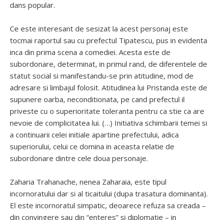
dans popular.
Ce este interesant de sesizat la acest personaj este
tocmai raportul sau cu prefectul Tipatescu, pus in evidenta
inca din prima scena a comediei. Acesta este de
subordonare, determinat, in primul rand, de diferentele de
statut social si manifestandu-se prin atitudine, mod de
adresare si limbajul folosit. Atitudinea lui Pristanda este de
supunere oarba, neconditionata, pe cand prefectul il
priveste cu o superioritate toleranta pentru ca stie ca are
nevoie de complicitatea lui. (…) Initiativa schimbarii temei si
a continuarii celei initiale apartine prefectului, adica
superiorului, celui ce domina in aceasta relatie de
subordonare dintre cele doua personaje.
Zaharia Trahanache, nenea Zaharaia, este tipul
incornoratului dar si al ticaitului (dupa trasatura dominanta).
El este incornoratul simpatic, deoarece refuza sa creada –
din convingere sau din “enteres” si diplomatie – in