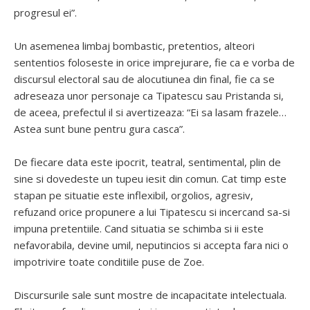
progresul ei”.
Un asemenea limbaj bombastic, pretentios, alteori
sententios foloseste in orice imprejurare, fie ca e vorba de
discursul electoral sau de alocutiunea din final, fie ca se
adreseaza unor personaje ca Tipatescu sau Pristanda si,
de aceea, prefectul il si avertizeaza: “Ei sa lasam frazele…
Astea sunt bune pentru gura casca”.
De fiecare data este ipocrit, teatral, sentimental, plin de
sine si dovedeste un tupeu iesit din comun. Cat timp este
stapan pe situatie este inflexibil, orgolios, agresiv,
refuzand orice propunere a lui Tipatescu si incercand sa-si
impuna pretentiile. Cand situatia se schimba si ii este
nefavorabila, devine umil, neputincios si accepta fara nici o
impotrivire toate conditiile puse de Zoe.
Discursurile sale sunt mostre de incapacitate intelectuala.