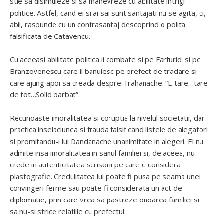
stie sa disimuleze si sa manevreze cu abilitate intrigi
politice. Astfel, cand ei si ai sai sunt santajati nu se agita, ci,
abil, raspunde cu un contrasantaj descoprind o polita
falsificata de Catavencu.
Cu aceeasi abilitate politica ii combate si pe Farfuridi si pe
Branzovenescu care il banuiesc pe prefect de tradare si
care ajung apoi sa creada despre Trahanache: “E tare…tare
de tot…Solid barbat”.
Recunoaste imoralitatea si coruptia la nivelul societatii, dar
practica inselaciunea si frauda falsificand listele de alegatori
si promitandu-i lui Dandanache unanimitate in alegeri. El nu
admite insa imoralitatea in sanul familiei si, de aceea, nu
crede in autenticitatea scrisorii pe care o considera
plastografie. Credulitatea lui poate fi pusa pe seama unei
convingeri ferme sau poate fi considerata un act de
diplomatie, prin care vrea sa pastreze onoarea familiei si
sa nu-si strice relatiile cu prefectul.