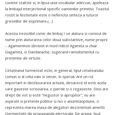
cuvinte stalcite si, in lipsa unui vocabular adecvat, apeleaza
la limbajul interjectional specific oamenilor primitivi. Toastul
rostit la festivitate este o nefericita sinteza a tuturor
greselilor de exprimare.(…)
Acestui irezistibil comic de limbaj I se alatura si comicul de
nume prin alaturarea celor doua substantive, nume proprii
– Agamemnon devenit in mod ridicol Agamita si chiar
Gagamita, si Dandanache, sugerand ramolismentul cu
pretentie de virtute.
Cetateanul turmentat este, in general, tipul cetateanului
comun si al celui naiv si sincer, in special. Are un rol
important in desfasurarea actiunii, deoarece el este acela
care gaseste scrisoarea, o pierde si o regaseste. Desi are
drept de vot si este “negustor si apropitor”, nu are
aspiratii si pretentii politice si nici o anumitaoptiune, ci
reprezinta marea masa de alegatori dezorientati ametiti
(turmentati) de propaganda electorala. De aceea, ticul