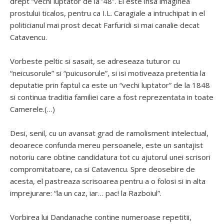
drept “vechi luptator de la ‘48”. El este insa imaginea
prostului ticalos, pentru ca I.L. Caragiale a intruchipat in el
politicianul mai prost decat Farfuridi si mai canalie decat
Catavencu.
Vorbeste peltic si sasait, se adreseaza tuturor cu
“neicusorule” si “puicusorule”, si isi motiveaza pretentia la
deputatie prin faptul ca este un “vechi luptator” de la 1848
si continua traditia familiei care a fost reprezentata in toate
Camerele.(…)
Desi, senil, cu un avansat grad de ramolisment intelectual,
deoarece confunda mereu persoanele, este un santajist
notoriu care obtine candidatura tot cu ajutorul unei scrisori
compromitatoare, ca si Catavencu. Spre deosebire de
acesta, el pastreaza scrisoarea pentru a o folosi si in alta
imprejurare: “la un caz, iar… pac! la Razboiul”.
Vorbirea lui Dandanache contine numeroase repetitii,