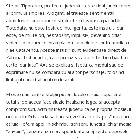
Stefan Tipatescu, prefectul judetului, este tipul junelui prim,
al primului amorez. Arogant, el traieste sentimentul
abandonarii unei cariere stralucite in favoarea partidului.
Totodata, nu este lipsit de inteligenta, este instruit, dar
este, de multe ori, nestapanit, impulsiv, devenind chiar
violent, asa cum se intampla intr-una dintre confruntarile cu
Nae Catavencu. Aceste insusiri sunt evidentiate direct de
Zaharia Trahanache, care precizeaza ca este “bun baiat, cu
carte, dar iute”. A=a se explica si faptul ca modul sau de
exprimare nu se compara cu al altor personaje, folosind
limbajul corect al unui om instruit.
El este unul dintre stalpii puterii locale caruia ii apartine
totul si de aceea face aluzie incalcand legea si accepta
compromisuri. Administreaza judetul ca pe propria mosie, ii
ordona lui Pristanda sa-l aresteze fara motiv pe Catavencu,
caruia ii ofera apoi, in schimbul scrisorii, functii si chiar mosia
“Zavoiul”, cenzureaza corespondenta si opreste depesele