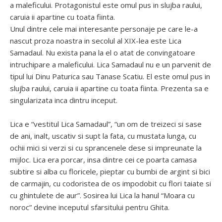
a maleficului. Protagonistul este omul pus in slujba raului,
caruia ii apartine cu toata fiinta.
Unul dintre cele mai interesante personaje pe care le-a
nascut proza noastra in secolul al XIX-lea este Lica
Samadaul. Nu exista pana la el o atat de convingatoare
intruchipare a maleficului. Lica Samadaul nu e un parvenit de
tipul lui Dinu Paturica sau Tanase Scatiu. El este omul pus in
slujba raului, caruia ii apartine cu toata fiinta. Prezenta sa e
singularizata inca dintru inceput.
Lica e “vestitul Lica Samadaul”, “un om de treizeci si sase
de ani, inalt, uscativ si supt la fata, cu mustata lunga, cu
ochii mici si verzi si cu sprancenele dese si impreunate la
mijloc. Lica era porcar, insa dintre cei ce poarta camasa
subtire si alba cu floricele, pieptar cu bumbi de argint si bici
de carmajin, cu codoristea de os impodobit cu flori taiate si
cu ghintulete de aur”. Sosirea lui Lica la hanul “Moara cu
noroc” devine inceputul sfarsitului pentru Ghita.