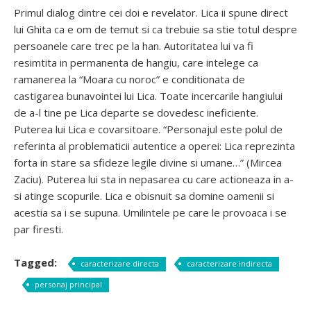
Primul dialog dintre cei doi e revelator. Lica ii spune direct
lui Ghita ca e om de temut si ca trebuie sa stie totul despre
persoanele care trec pe la han. Autoritatea lui va fi
resimtita in permanenta de hangiu, care intelege ca
ramanerea la “Moara cu noroc” e conditionata de
castigarea bunavointei lui Lica. Toate incercarile hangiului
de a-l tine pe Lica departe se dovedesc ineficiente.
Puterea lui Lica e covarsitoare. “Personajul este polul de
referinta al problematicii autentice a operei: Lica reprezinta
forta in stare sa sfideze legile divine si umane…” (Mircea
Zaciu). Puterea lui sta in nepasarea cu care actioneaza in a-
si atinge scopurile. Lica e obisnuit sa domine oamenii si
acestia sa i se supuna. Umilintele pe care le provoaca i se
par firesti.
Tagged:
caracterizare directa
caracterizare indirecta
personaj principal