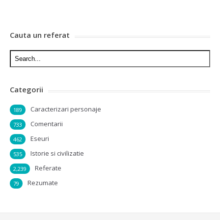
Cauta un referat
Categorii
Caracterizari personaje
189
Comentarii
733
Eseuri
462
Istorie si civilizatie
535
Referate
2,239
Rezumate
79