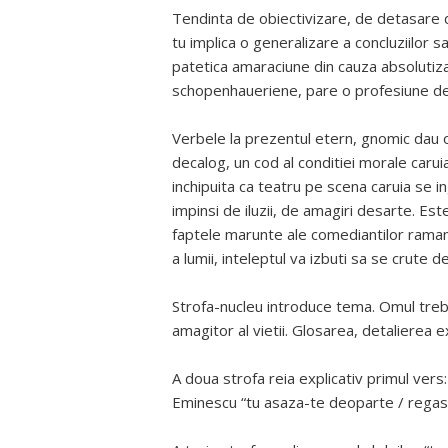
Tendinta de obiectivizare, de detasare d
tu implica o generalizare a concluziilor 
patetica amaraciune din cauza absolutizar
schopenhaueriene, pare o profesiune de c
Verbele la prezentul etern, gnomic dau 
decalog, un cod al conditiei morale caru
inchipuita ca teatru pe scena caruia se in
impinsi de iluzii, de amagiri desarte. Est
faptele marunte ale comediantilor ramane
a lumii, inteleptul va izbuti sa se crute d
Strofa-nucleu introduce tema. Omul trebu
amagitor al vietii. Glosarea, detalierea e
A doua strofa reia explicativ primul ver
Eminescu “tu asaza-te deoparte / regasi