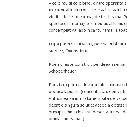
– ce e rau si ce e bine, dintre speranta 
trecator al lucrurilor – ce e val ca valul
vietii – de te-ndeamna, de te cheama. Pe
spectacolului amagitor al vietii, al lumii
contemplativa, apolinica “tu ramai la toat
Dupa parerea lui Vianu, poezia publicata
suedez, Oxenstierna.
Poemul este construit pe ideea asemanari
Schopenhauer.
Poezia exprima adevaruri ale cunoasterii
poetica lapidara (concentrata), sententi
Atitudinea sa intr-o lume lipsita de valo
decat o singura solutie: aceea a detasarii
principiul din Ecleziast: desertaciunea, 
omnia sunt vanae).