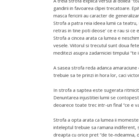
A treia strofa explica versul al doilea “to
gandirii in favoarea clipei trecatoare. Ep
masca fericirii au caracter de generalizar
Strofa a patra reia ideea lumii ca teatru, 
retras in tine poti deose' ce e rau si ce e
Strofa a cincea arata ca lumea e neschimb
vesele. Viitorul si trecutul sunt doua fete
meditezi asupra zadarniciei timpului “te 
A sasea strofa reda adanca amaraciune c
trebuie sa te prinzi in hora lor, caci vict
In strofa a saptea este sugerata ritmicit
Denuntarea injustitiei lumii se contopeste 
deoarece toate trec intr-un final “ce e val
Strofa a opta arata ca lumea ii momeste pe 
inteleptul trebuie sa ramana indiferent, 
dreapta cu orice pret “de te-ndeamna, 