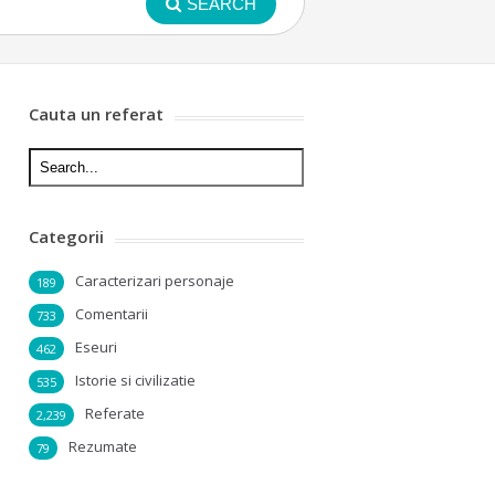
SEARCH
Cauta un referat
Categorii
Caracterizari personaje
189
Comentarii
733
Eseuri
462
Istorie si civilizatie
535
Referate
2,239
Rezumate
79