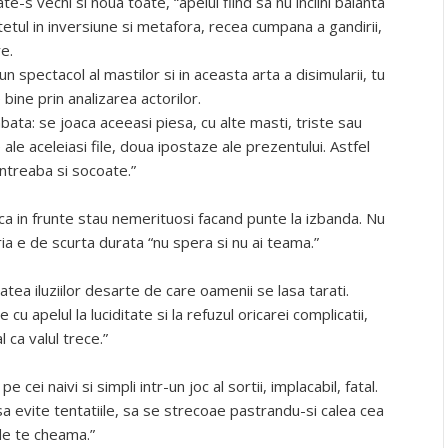
ate-s vechi si noua toate, “apelul fiind sa nu inclini balanta
itetul in inversiune si metafora, recea cumpana a gandirii,
e.
un spectacol al mastilor si in aceasta arta a disimularii, tu
 bine prin analizarea actorilor.
ata: se joaca aceeasi piesa, cu alte masti, triste sau
 ale aceleiasi file, doua ipostaze ale prezentului. Astfel
intreaba si socoate.”
a in frunte stau nemerituosi facand punte la izbanda. Nu
oria e de scurta durata “nu spera si nu ai teama.”
atea iluziilor desarte de care oamenii se lasa tarati.
cu apelul la luciditate si la refuzul oricarei complicatii,
 ca valul trece.”
cei naivi si simpli intr-un joc al sortii, implacabil, fatal.
sa evite tentatiile, sa se strecoae pastrandu-si calea cea
de te cheama.”