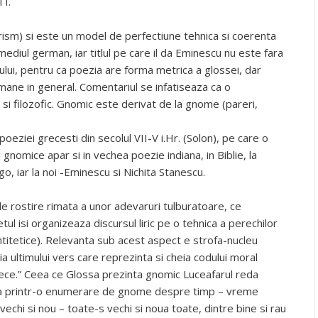
 I.
orism) si este un model de perfectiune tehnica si coerenta
mediul german, iar titlul pe care il da Eminescu nu este fara
nului, pentru ca poezia are forma metrica a glossei, dar
mane in general. Comentariul se infatiseaza ca o
 si filozofic. Gnomic este derivat de la gnome (pareri,
oeziei grecesti din secolul VII-V i.Hr. (Solon), pe care o
 gnomice apar si in vechea poezie indiana, in Biblie, la
ugo, iar la noi -Eminescu si Nichita Stanescu.
 de rostire rimata a unor adevaruri tulburatoare, ce
ul isi organizeaza discursul liric pe o tehnica a perechilor
antitetice). Relevanta sub acest aspect e strofa-nucleu
ia ultimului vers care reprezinta si cheia codului moral
ece.” Ceea ce Glossa prezinta gnomic Luceafarul reda
ita printr-o enumerare de gnome despre timp – vreme
vechi si nou – toate-s vechi si noua toate, dintre bine si rau