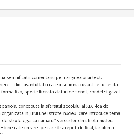
ua semnificatii: comentariu pe marginea unui text,
criere – din cuvantul latin care inseamna cuvant ce necesita
 forma fixa, specie literata alaturi de sonet, rondel si gazel.
aniola, conceputa la sfarsitul secolului al XIX -lea de
a organizata in jurul unei strofe-nucleu, care introduce tema
 de strofe egal cu numarul” versurilor din strofa-nucleu.
siune cate un vers pe care il si repeta in final, iar ultima