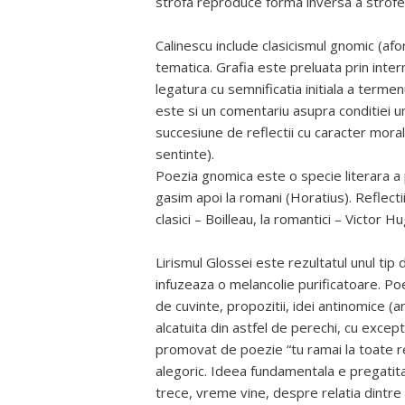
strofa reproduce forma inversa a strofei
Calinescu include clasicismul gnomic (af
tematica. Grafia este preluata prin inter
legatura cu semnificatia initiala a terme
este si un comentariu asupra conditiei u
succesiune de reflectii cu caracter moral
sentinte).
Poezia gnomica este o specie literara a p
gasim apoi la romani (Horatius). Reflectii
clasici – Boilleau, la romantici – Victor H
Lirismul Glossei este rezultatul unul tip
infuzeaza o melancolie purificatoare. Poet
de cuvinte, propozitii, idei antinomice (
alcatuita din astfel de perechi, cu except
promovat de poezie “tu ramai la toate r
alegoric. Ideea fundamentala e pregat
trece, vreme vine, despre relatia dintre 