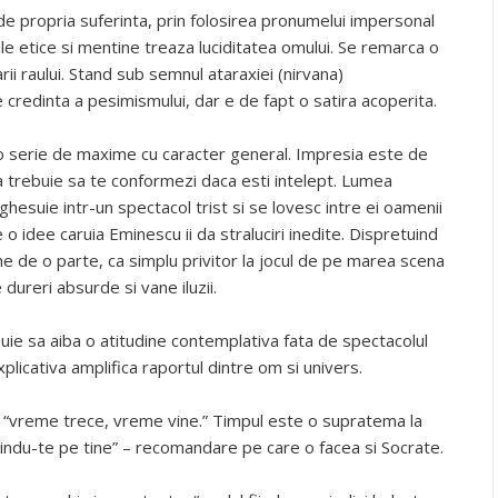
e propria suferinta, prin folosirea pronumelui impersonal
sale etice si mentine treaza luciditatea omului. Se remarca o
ii raului. Stand sub semnul ataraxiei (nirvana)
redinta a pesimismului, dar e de fapt o satira acoperita.
o serie de maxime cu caracter general. Impresia este de
ia trebuie sa te conformezi daca esti intelept. Lumea
ghesuie intr-un spectacol trist si se lovesc intre ei oamenii
e o idee caruia Eminescu ii da straluciri inedite. Dispretuind
 de o parte, ca simplu privitor la jocul de pe marea scena
e dureri absurde si vane iluzii.
ie sa aiba o atitudine contemplativa fata de spectacolul
xplicativa amplifica raportul dintre om si univers.
s: “vreme trece, vreme vine.” Timpul este o supratema la
ndu-te pe tine” – recomandare pe care o facea si Socrate.