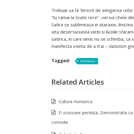
Trebuie sa te feresti de atingerea celor 
“tu ramai la toate rece” -versul-cheie din
Satira se sublimeaza in ataraxie, liniste
uita desertaciunea vietii si iluziile sfa
satirica, in care nimic nu se schimba, ca
manifesta vointa de a trai – clasicism gn
Tagged:
literatura
Related Articles
Cultura Homerica
O scrisoare pierduta, Demonstratia ca
comedie