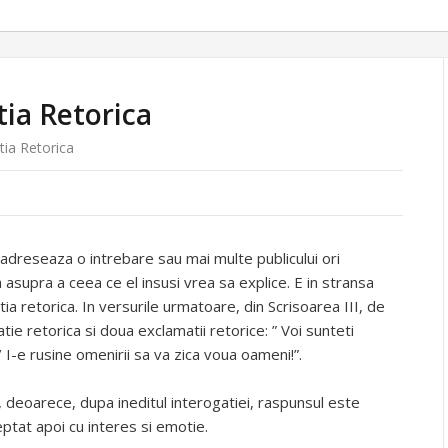
tia Retorica
tia Retorica
l adreseaza o intrebare sau mai multe publicului ori
ia asupra a ceea ce el insusi vrea sa explice. E in stransa
tia retorica. In versurile urmatoare, din Scrisoarea III, de
ie retorica si doua exclamatii retorice: ” Voi sunteti
 I-e rusine omenirii sa va zica voua oameni!”.
, deoarece, dupa ineditul interogatiei, raspunsul este
ptat apoi cu interes si emotie.