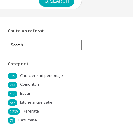
SEARCH
Cauta un referat
Categorii
Caracterizari personaje
189
Comentarii
733
Eseuri
462
Istorie si civilizatie
535
Referate
2,239
Rezumate
79