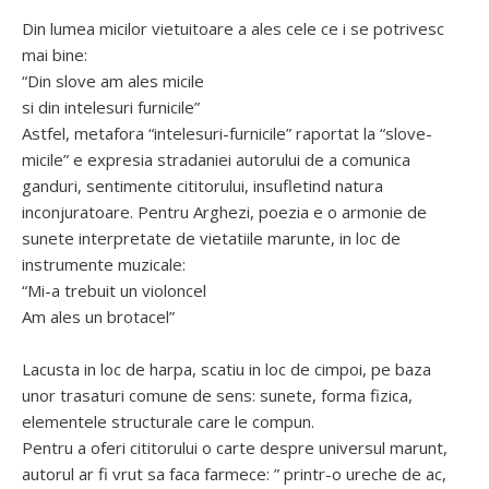
Din lumea micilor vietuitoare a ales cele ce i se potrivesc
mai bine:
“Din slove am ales micile
si din intelesuri furnicile”
Astfel, metafora “intelesuri-furnicile” raportat la “slove-
micile” e expresia stradaniei autorului de a comunica
ganduri, sentimente cititorului, insufletind natura
inconjuratoare. Pentru Arghezi, poezia e o armonie de
sunete interpretate de vietatiile marunte, in loc de
instrumente muzicale:
“Mi-a trebuit un violoncel
Am ales un brotacel”
Lacusta in loc de harpa, scatiu in loc de cimpoi, pe baza
unor trasaturi comune de sens: sunete, forma fizica,
elementele structurale care le compun.
Pentru a oferi cititorului o carte despre universul marunt,
autorul ar fi vrut sa faca farmece: ” printr-o ureche de ac,