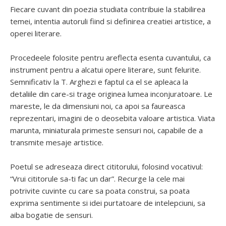
Fiecare cuvant din poezia studiata contribuie la stabilirea
temei, intentia autoruli fiind si definirea creatiei artistice, a
operei literare.
Procedeele folosite pentru areflecta esenta cuvantului, ca
instrument pentru a alcatui opere literare, sunt felurite.
Semnificativ la T. Arghezi e faptul ca el se apleaca la
detaliile din care-si trage originea lumea inconjuratoare. Le
mareste, le da dimensiuni noi, ca apoi sa faureasca
reprezentari, imagini de o deosebita valoare artistica. Viata
marunta, miniaturala primeste sensuri noi, capabile de a
transmite mesaje artistice.
Poetul se adreseaza direct cititorului, folosind vocativul:
“Vrui cititorule sa-ti fac un dar”. Recurge la cele mai
potrivite cuvinte cu care sa poata construi, sa poata
exprima sentimente si idei purtatoare de intelepciuni, sa
aiba bogatie de sensuri.