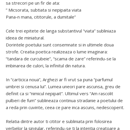
sa strecori pe un fir de ata:
” Micsorata, subtiata si nepipaita viata
Pana-n mana, cititorule, a dumitale”
Cele trei epitete de langa substantivul “viata” subliniaza
ideea de miniatural.
Dorintele poetului sunt consemnate si in ultimele doua
strofe. Creatia poetica realizeaza o lume imaginara:
“tandara de curcubeie”, “scama de zare” referindu-se la
imbinarea de culori, la infinitul din natura.
In “carticica noua”, Arghezi ar fi vrut sa puna “parfumul
umbrei si cenusa lui”. Lumea uneori pare ascunsa, greu de
definit ca si “nimicul nepipait”. Ultimul vers “Am rascolit
pulberi de fum” sublineaza continua stradanie a poetului de
a reda prin cuvinte, ceea ce pare inca ascuns, nedescoperit.
Relatia dintre autor ti cititor e subliniata prin folosirea
verbelor la singular, referindu-se ti la intentia creatoare a