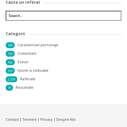
Cauta un referat
Categorii
Caracterizari personaje
189
Comentarii
733
Eseuri
462
Istorie si civilizatie
535
Referate
2,239
Rezumate
79
Contact
|
Termeni
|
Privacy
|
Despre Noi