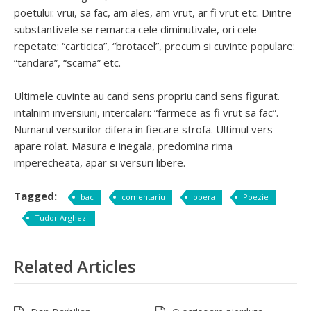
poetului: vrui, sa fac, am ales, am vrut, ar fi vrut etc. Dintre
substantivele se remarca cele diminutivale, ori cele
repetate: “carticica”, “brotacel”, precum si cuvinte populare:
“tandara”, “scama” etc.
Ultimele cuvinte au cand sens propriu cand sens figurat.
intalnim inversiuni, intercalari: “farmece as fi vrut sa fac”.
Numarul versurilor difera in fiecare strofa. Ultimul vers
apare rolat. Masura e inegala, predomina rima
imperecheata, apar si versuri libere.
Tagged:
bac
comentariu
opera
Poezie
Tudor Arghezi
Related Articles