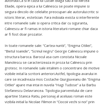
autorului.Ca si in cazul lui Lucian Blaga sau a lui Mircea
Eliade, opera epica a lui Calinescu se poate impune si
singura dincolo de celelalte preocupari ale autorului:critic si
istoric literar, estetician. Fara indoiala exista si interferente
intre romanele sale si opera critica dar cu siguranta,
Calinescu ar fi ramas in istoria literaturii romane chiar daca
ar fi fost doar prozator.
In toate romanele sale: “Cartea nuntii”, “Enigma Otiliei”,
“Bietul Ioanide”, “Scrinul negru” George Calinescu impune o
structura baroca. Barocul asa cum constata Nicoale
Manolescu se caracterizeaza in proza lui Calinescu prin
grotesc. In romanele sale intalnim o concentrare de motive
vizibile inital la scritorii anteriori.Astfel, tipologia avarului in
care se incadreaza mos Costache Giurgiuveanu din “Enigma
Oitliei” apare mai intai in nuvela “Hagi Tudose” a lui Barbu
Stefanescu Delavrancea. Tipologia parvenitului de care
apartine Stanica Ratiu, personaj al aceluias roman este
vizibila initial la Nicolae Filimon in “Ciocoii vechi si noi” prin