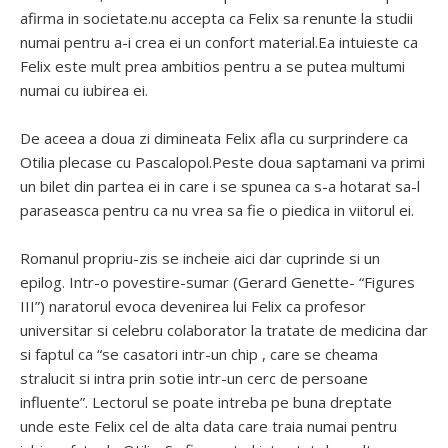
afirma in societate.nu accepta ca Felix sa renunte la studii
numai pentru a-i crea ei un confort material.Ea intuieste ca
Felix este mult prea ambitios pentru a se putea multumi
numai cu iubirea ei.
De aceea a doua zi dimineata Felix afla cu surprindere ca
Otilia plecase cu Pascalopol.Peste doua saptamani va primi
un bilet din partea ei in care i se spunea ca s-a hotarat sa-l
paraseasca pentru ca nu vrea sa fie o piedica in viitorul ei.
Romanul propriu-zis se incheie aici dar cuprinde si un
epilog. Intr-o povestire-sumar (Gerard Genette- “Figures
III”) naratorul evoca devenirea lui Felix ca profesor
universitar si celebru colaborator la tratate de medicina dar
si faptul ca “se casatori intr-un chip , care se cheama
stralucit si intra prin sotie intr-un cerc de persoane
influente”. Lectorul se poate intreba pe buna dreptate
unde este Felix cel de alta data care traia numai pentru