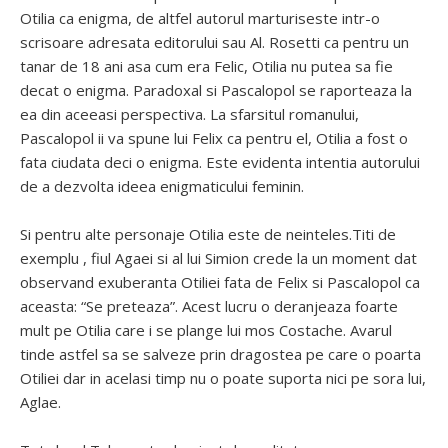
Otilia ca enigma, de altfel autorul marturiseste intr-o
scrisoare adresata editorului sau Al. Rosetti ca pentru un
tanar de 18 ani asa cum era Felic, Otilia nu putea sa fie
decat o enigma. Paradoxal si Pascalopol se raporteaza la
ea din aceeasi perspectiva. La sfarsitul romanului,
Pascalopol ii va spune lui Felix ca pentru el, Otilia a fost o
fata ciudata deci o enigma. Este evidenta intentia autorului
de a dezvolta ideea enigmaticului feminin.
Si pentru alte personaje Otilia este de neinteles.Titi de
exemplu , fiul Agaei si al lui Simion crede la un moment dat
observand exuberanta Otiliei fata de Felix si Pascalopol ca
aceasta: “Se preteaza”. Acest lucru o deranjeaza foarte
mult pe Otilia care i se plange lui mos Costache. Avarul
tinde astfel sa se salveze prin dragostea pe care o poarta
Otiliei dar in acelasi timp nu o poate suporta nici pe sora lui,
Aglae.