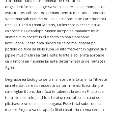
Tot clanul Tulea este dominat de realitatea
degradarii.Simion ajunge sa se considere la un moment dat
Iisu Hristos coborat pe pamant pentru mantuirea omenirii.
Va semna sub numele de Iisus scrisoarea pe care membrii
clanului Tulea o trimit la Paris, Otiliei care plecase intr-o
calatorie cu Pascalopol.Simion incepe sa manance mult
simtind cum creste in el o forta colosala aproape
herculeana.Ii este frica uneori sa calce mai apasat pe
podele de frica sa nu le rupa.Se uita frecvent in oglinda si-si
pipaie muschii.In realitate este foarte slab, arata aproape
ca o umbra iar nebunie lui este determinata si de rautatea
Aglaei.
Degradarea biologica se transmite de la tata la fiu.Titi este
un retardat care nu reuseste sa termine nici liceul dar pe
care Aglae il considera foarte talentat la desen.El copiaza
ilustrate neintelegand foarte bine realitatea iar cand se
plictiseste se duce si se leagana. Este total subordonat
mamei. Singura sa escapada fiind casatoria cu Ana ceea ce