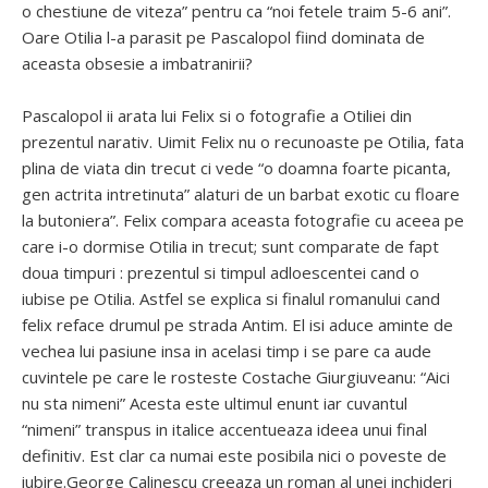
o chestiune de viteza” pentru ca “noi fetele traim 5-6 ani”.
Oare Otilia l-a parasit pe Pascalopol fiind dominata de
aceasta obsesie a imbatranirii?
Pascalopol ii arata lui Felix si o fotografie a Otiliei din
prezentul narativ. Uimit Felix nu o recunoaste pe Otilia, fata
plina de viata din trecut ci vede “o doamna foarte picanta,
gen actrita intretinuta” alaturi de un barbat exotic cu floare
la butoniera”. Felix compara aceasta fotografie cu aceea pe
care i-o dormise Otilia in trecut; sunt comparate de fapt
doua timpuri : prezentul si timpul adloescentei cand o
iubise pe Otilia. Astfel se explica si finalul romanului cand
felix reface drumul pe strada Antim. El isi aduce aminte de
vechea lui pasiune insa in acelasi timp i se pare ca aude
cuvintele pe care le rosteste Costache Giurgiuveanu: “Aici
nu sta nimeni” Acesta este ultimul enunt iar cuvantul
“nimeni” transpus in italice accentueaza ideea unui final
definitiv. Est clar ca numai este posibila nici o poveste de
iubire.George Calinescu creeaza un roman al unei inchideri