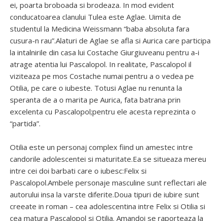
ei, poarta broboada si brodeaza. In mod evident
conducatoarea clanului Tulea este Aglae. Uimita de
studentul la Medicina Weissmann “baba absoluta fara
cusura-n rau”.Alaturi de Aglae se afla si Aurica care participa
la intalnirile din casa lui Costache Giurgiuveanu pentru a-i
atrage atentia lui Pascalopol. In realitate, Pascalopol il
viziteaza pe mos Costache numai pentru a o vedea pe
Otilia, pe care o iubeste. Totusi Aglae nu renunta la
speranta de a o marita pe Aurica, fata batrana prin
excelenta cu Pascalopol;pentru ele acesta reprezinta o
“partida”.
Otilia este un personaj complex fiind un amestec intre
candorile adolescentei si maturitate.Ea se situeaza mereu
intre cei doi barbati care o iubesc:Felix si
Pascalopol.Ambele personaje masculine sunt reflectari ale
autorului insa la varste diferite.Doua tipuri de iubire sunt
creeate in roman – cea adolescentina intre Felix si Otilia si
cea matura Pascalopol si Otilia. Amandoi se raporteaza la