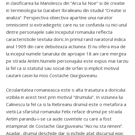
in clasificarea lui Manolescu din “Arca lui Noe” si de creatie
in terminologia lui Garabet Ibraileanu din studiul “Creatie si
analiza”. Perspectiva obiectiva apartine unui narator
omniscient si extradiegetic care nu se confunda cu nici unul
dintre personajele sale.Inceputul romanului reflecta
caracteristicile textului doric.In primul rand naratorul indica
anul 1909 din care debuteaza actiunea. El nu ofera insa de
la incepul numele tanarului de aproape 18 ani care mergea
pe strada Antim.Numele personajului este expus mai tarziu
la fel ca si statutul sau social de orfan si implicit motivul
cautarii casei lui mos Costache Giurgiuveanu.
Circularitatea romaneasca este o alta trasatura a doricului
vizibila in acest text prin motivul “drumului”. In viziunea lui
Calinescu la fel ca si la Rebreanu drumul este o metafora a
vietii.La sfarsitul romanului Felix reface drumul pe strada
Antim parandu-i-se ca aude cuvintele cu care a fost
intampinat de Costache Giurgiuveanu “Aici nu sta nimeni”.
Asadar, drumul deschide dar si inchide atat discursul epic