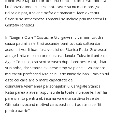
Ironic este faptul ca profesorul Contescu intuieste dorinta
lui Gonzalv Ionescu si se hotaraste sa nu mai moara;se
ridica din pat, ii revine pofta de mancare, face exercitii
fizice si se intremeaza.Tomanul se incheie prin moartea lui
Gonzalv Ionescu.
In “Enigma Otiliei” Costache Giurgiuveanu va muri tot din
cauza patimii sale.El isi ascunde banii tot sub saltea dar
acestia ii vor fi luati fara voia lui de Stanica Ratiu. Grotescul
atinge limita maxima prin sosirea clanului Tulea in frunte cu
Aglae.Toti incep sa scotoceasca dupa bani peste tot, chiar
si in soba, dar Stanica avusese timp sa plece. E va intoarc
mai tarziu prefacandu-se ca nu stie nimic de bani. Parvenitul
este cel care are o mare capacitate de
disimulare.Asemenea personajelor lui Caragiale Stanica
Ratiu parea a avea raspunsurile la toate intrebarile. Familia
pare sfanta pentru el, insa nu va ezita sa divorteze de
Oilimpia invocand motivul ca aceasta nu-i poate face “fii
pentru patrie”.