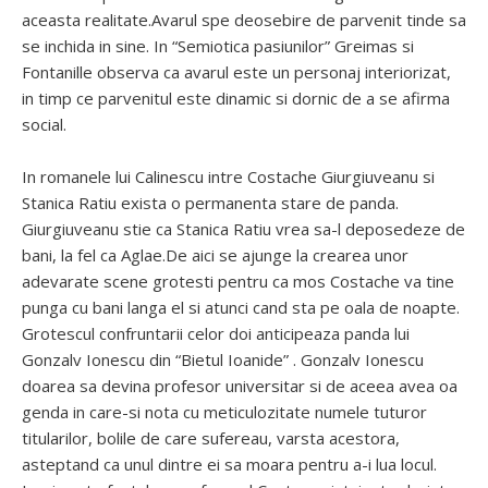
aceasta realitate.Avarul spe deosebire de parvenit tinde sa
se inchida in sine. In “Semiotica pasiunilor” Greimas si
Fontanille observa ca avarul este un personaj interiorizat,
in timp ce parvenitul este dinamic si dornic de a se afirma
social.
In romanele lui Calinescu intre Costache Giurgiuveanu si
Stanica Ratiu exista o permanenta stare de panda.
Giurgiuveanu stie ca Stanica Ratiu vrea sa-l deposedeze de
bani, la fel ca Aglae.De aici se ajunge la crearea unor
adevarate scene grotesti pentru ca mos Costache va tine
punga cu bani langa el si atunci cand sta pe oala de noapte.
Grotescul confruntarii celor doi anticipeaza panda lui
Gonzalv Ionescu din “Bietul Ioanide” . Gonzalv Ionescu
doarea sa devina profesor universitar si de aceea avea oa
genda in care-si nota cu meticulozitate numele tuturor
titularilor, bolile de care sufereau, varsta acestora,
asteptand ca unul dintre ei sa moara pentru a-i lua locul.