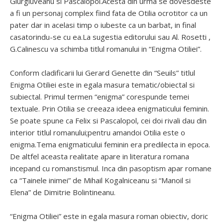
Giurgiuveanu si Pascalopol.Acesta din urma se dovesdeste
a fi un personaj complex fiind fata de Otilia ocrotitor ca un
pater dar in acelasi timp o iubeste ca un barbat, in final
casatorindu-se cu ea.La sugestia editorului sau Al. Rosetti ,
G.Calinescu va schimba titlul romanului in “Enigma Otiliei”.
Conform cladificarii lui Gerard Genette din “Seuils” titlul
Enigma Otiliei este in egala masura tematic/obiectal si
subiectal. Primul termen “enigma” corespunde temei
textuale. Prin Otilia se creeaza ideea enigmaticului feminin.
Se poate spune ca Felix si Pascalopol, cei doi rivali dau din
interior titlul romanului;pentru amandoi Otilia este o
enigma.Tema enigmaticului feminin era predilecta in epoca.
De altfel aceasta realitate apare in literatura romana
incepand cu romanstismul. Inca din pasoptism apar romane
ca “Tainele inimei” de Mihail Kogalniceanu si “Manoil si
Elena” de Dimitrie Bolintineanu.
“Enigma Otiliei” este in egala masura roman obiectiv, doric