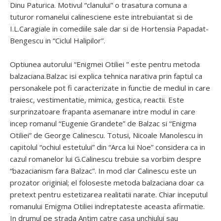
Dinu Paturica. Motivul “clanului” o trasatura comuna a
tuturor romanelui calinesciene este intrebuiantat si de
I.L.Caragiale in comediile sale dar si de Hortensia Papadat-
Bengescu in “Ciclul Halipilor”.
Optiunea autorului “Enigmei Otiliei ” este pentru metoda
balzaciana.Balzac isi explica tehnica narativa prin faptul ca
personakele pot fi caracterizate in functie de mediul in care
traiesc, vestimentatie, mimica, gestica, reactii. Este
surprinzatoare frapanta asemanare intre modul in care
incep romanul “Eugenie Grandete” de Balzac si “Enigma
Otiliei” de George Calinescu. Totusi, Nicoale Manolescu in
capitolul “ochiul estetului” din “Arca lui Noe” considera ca in
cazul romanelor lui G.Calinescu trebuie sa vorbim despre
“bazacianism fara Balzac”. In mod clar Calinescu este un
prozator originial; el foloseste metoda balzaciana doar ca
pretext pentru estetizarea realitatii narate. Chiar inceputul
romanului Emigma Otiliei indreptateste aceasta afirmatie.
In drumul pe strada Antim catre casa unchiului sau