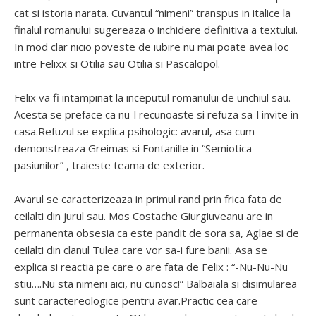
cat si istoria narata. Cuvantul “nimeni” transpus in italice la
finalul romanului sugereaza o inchidere definitiva a textului.
In mod clar nicio poveste de iubire nu mai poate avea loc
intre Felixx si Otilia sau Otilia si Pascalopol.
Felix va fi intampinat la inceputul romanului de unchiul sau.
Acesta se preface ca nu-l recunoaste si refuza sa-l invite in
casa.Refuzul se explica psihologic: avarul, asa cum
demonstreaza Greimas si Fontanille in “Semiotica
pasiunilor” , traieste teama de exterior.
Avarul se caracterizeaza in primul rand prin frica fata de
ceilalti din jurul sau. Mos Costache Giurgiuveanu are in
permanenta obsesia ca este pandit de sora sa, Aglae si de
ceilalti din clanul Tulea care vor sa-i fure banii. Asa se
explica si reactia pe care o are fata de Felix : “-Nu-Nu-Nu
stiu….Nu sta nimeni aici, nu cunosc!” Balbaiala si disimularea
sunt caractereologice pentru avar.Practic cea care