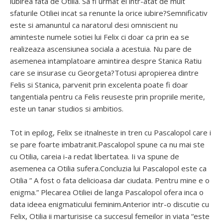
iubirea fata de Otilia. Sa fi urmat el intr-atat de mult
sfaturile Otiliei incat sa renunte la orice iubire?Semnificativ
este si amanuntul ca naratorul desi omniscient nu
aminteste numele sotiei lui Felix ci doar ca prin ea se
realizeaza ascensiunea sociala a acestuia. Nu pare de
asemenea intamplatoare amintirea despre Stanica Ratiu
care se insurase cu Georgeta?Totusi apropierea dintre
Felis si Stanica, parvenit prin excelenta poate fi doar
tangentiala pentru ca Felis reuseste prin propriile merite,
este un tanar studios si ambitios.
Tot in epilog, Felix se itnalneste in tren cu Pascalopol care i
se pare foarte imbatranit.Pascalopol spune ca nu mai ste
cu Otilia, careia i-a redat libertatea. Ii va spune de
asemenea ca Otilia sufera.Concluzia lui Pascalopol este ca
Otilia ” A fost o fata delicioasa dar ciudata. Pentru mine e o
enigma.” Plecarea Otiliei de langa Pascalopol ofera inca o
data ideea enigmaticului feminim.Anterior intr-o discutie cu
Felix, Otilia ii marturisise ca succesul femeilor in viata “este