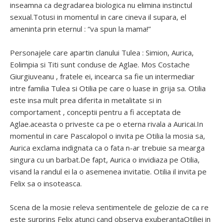
inseamna ca degradarea biologica nu elimina instinctul
sexual.Totusi in momentul in care cineva il supara, el
ameninta prin eternul : “va spun la mama!”
Personajele care apartin clanului Tulea : Simion, Aurica,
Eolimpia si Titi sunt conduse de Aglae. Mos Costache
Giurgiuveanu , fratele ei, incearca sa fie un intermediar
intre familia Tulea si Otilia pe care o luase in grija sa. Otilia
este insa mult prea diferita in metalitate si in
comportament , conceptii pentru a fi acceptata de
Aglae.aceasta o priveste ca pe o eterna rivala a Auricai.In
momentul in care Pascalopol o invita pe Otilia la mosia sa,
Aurica exclama indignata ca o fata n-ar trebuie sa mearga
singura cu un barbat.De fapt, Aurica o invidiaza pe Otilia,
visand la randul ei la o asemenea invitatie. Otilia il invita pe
Felix sa o insoteasca.
Scena de la mosie releva sentimentele de gelozie de ca re
este surprins Felix atunci cand observa exuberantaOtiliei in