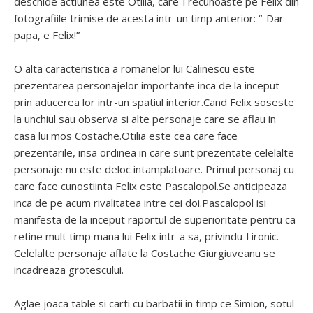
deschide actiunea este Otilia, care-l recunoaste pe Felix din
fotografiile trimise de acesta intr-un timp anterior: “-Dar
papa, e Felix!”
O alta caracteristica a romanelor lui Calinescu este
prezentarea personajelor importante inca de la inceput
prin aducerea lor intr-un spatiul interior.Cand Felix soseste
la unchiul sau observa si alte personaje care se aflau in
casa lui mos Costache.Otilia este cea care face
prezentarile, insa ordinea in care sunt prezentate celelalte
personaje nu este deloc intamplatoare. Primul personaj cu
care face cunostiinta Felix este Pascalopol.Se anticipeaza
inca de pe acum rivalitatea intre cei doi.Pascalopol isi
manifesta de la inceput raportul de superioritate pentru ca
retine mult timp mana lui Felix intr-a sa, privindu-l ironic.
Celelalte personaje aflate la Costache Giurgiuveanu se
incadreaza grotescului.
Aglae joaca table si carti cu barbatii in timp ce Simion, sotul