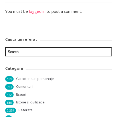
You must be
logged in
to post a comment.
Cauta un referat
Categorii
Caracterizari personaje
189
Comentarii
733
Eseuri
462
Istorie si civilizatie
535
Referate
2,239