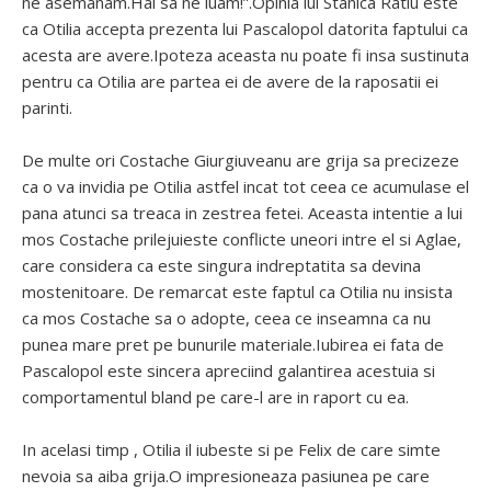
ne asemanam.Hai sa ne luam!”.Opinia lui Stanica Ratiu este
ca Otilia accepta prezenta lui Pascalopol datorita faptului ca
acesta are avere.Ipoteza aceasta nu poate fi insa sustinuta
pentru ca Otilia are partea ei de avere de la raposatii ei
parinti.
De multe ori Costache Giurgiuveanu are grija sa precizeze
ca o va invidia pe Otilia astfel incat tot ceea ce acumulase el
pana atunci sa treaca in zestrea fetei. Aceasta intentie a lui
mos Costache prilejuieste conflicte uneori intre el si Aglae,
care considera ca este singura indreptatita sa devina
mostenitoare. De remarcat este faptul ca Otilia nu insista
ca mos Costache sa o adopte, ceea ce inseamna ca nu
punea mare pret pe bunurile materiale.Iubirea ei fata de
Pascalopol este sincera apreciind galantirea acestuia si
comportamentul bland pe care-l are in raport cu ea.
In acelasi timp , Otilia il iubeste si pe Felix de care simte
nevoia sa aiba grija.O impresioneaza pasiunea pe care