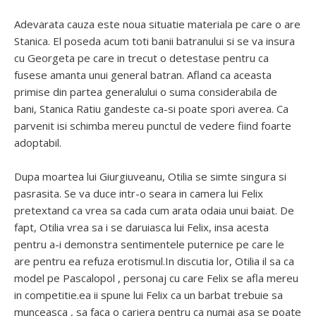
Adevarata cauza este noua situatie materiala pe care o are
Stanica. El poseda acum toti banii batranului si se va insura
cu Georgeta pe care in trecut o detestase pentru ca
fusese amanta unui general batran. Afland ca aceasta
primise din partea generalului o suma considerabila de
bani, Stanica Ratiu gandeste ca-si poate spori averea. Ca
parvenit isi schimba mereu punctul de vedere fiind foarte
adoptabil.
Dupa moartea lui Giurgiuveanu, Otilia se simte singura si
pasrasita. Se va duce intr-o seara in camera lui Felix
pretextand ca vrea sa cada cum arata odaia unui baiat. De
fapt, Otilia vrea sa i se daruiasca lui Felix, insa acesta
pentru a-i demonstra sentimentele puternice pe care le
are pentru ea refuza erotismul.In discutia lor, Otilia il sa ca
model pe Pascalopol , personaj cu care Felix se afla mereu
in competitie.ea ii spune lui Felix ca un barbat trebuie sa
munceasca , sa faca o cariera pentru ca numai asa se poate