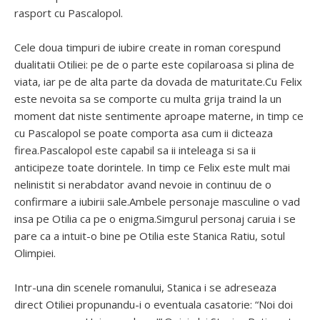
rasport cu Pascalopol.
Cele doua timpuri de iubire create in roman corespund
dualitatii Otiliei: pe de o parte este copilaroasa si plina de
viata, iar pe de alta parte da dovada de maturitate.Cu Felix
este nevoita sa se comporte cu multa grija traind la un
moment dat niste sentimente aproape materne, in timp ce
cu Pascalopol se poate comporta asa cum ii dicteaza
firea.Pascalopol este capabil sa ii inteleaga si sa ii
anticipeze toate dorintele. In timp ce Felix este mult mai
nelinistit si nerabdator avand nevoie in continuu de o
confirmare a iubirii sale.Ambele personaje masculine o vad
insa pe Otilia ca pe o enigma.Simgurul personaj caruia i se
pare ca a intuit-o bine pe Otilia este Stanica Ratiu, sotul
Olimpiei.
Intr-una din scenele romanului, Stanica i se adreseaza
direct Otiliei propunandu-i o eventuala casatorie: “Noi doi