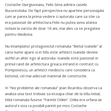
Costache Giurgiuveanu, Felix Sima admira casele
Bucurestiului. De fapt perspectiva nu apartine personajului
cum ar parea la prima vedere ci autorului care sa stie ca
era pasionat de arhitectura.Felix nu putea avea atatea
notiuni la varsta de doar 18 ani, mai ales ca se pregatea
pentru Medicina.
Nu intamplator protagonistul romanului “Bietul Ioanide” al
carui nume apare si in titlu este arhitect.Ioanide devine
astfel un alter ego al autorului. Ioanide este pasionat in
primul rand de arhitectura greaca intrand in contrast cu
Pomponescu, un arhitect mediocru care considera ca
betonul, cel mai adecvat material de constructie.
In “Noi probleme ale romanului” Jean Ricardou observa ca
analiza unui text trebuie sa inceapa chiar de la titlu.Initial,
titlul romanului fusese “Parintii Otiliei”. Otilia era orfana iar
autorul ii viza ca posibili parinti pe mos Costache