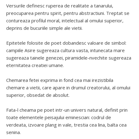
Versurile definesc ruperea de realitate a tanarului,
preocuparea pentru spirit, pentru abstractiuni. Treptat se
contureaza profilul moral, intelectual al omului superior,
deprins de bucuriile simple ale vietii.
Epitetele folosite de poet dobandesc valoare de simbol:
campiile Asire sugereaza cultura vasta, intunecata mare
sugereaza tainele genezei, piramidele-nvechite sugereaza
eternitatea creatiei umane.
Chemarea fetei exprima in fond cea mai irezistibila
chemare a vietii, care apare in drumul creatorului, al omului
superior, obsedat de absolut.
Fata-l cheama pe poet intr-un univers natural, definit prin
toate elementele peisajului eminescian: codrul de
verdeata, izvoare plang in vale, trestia cea lina, balta cea
senina.