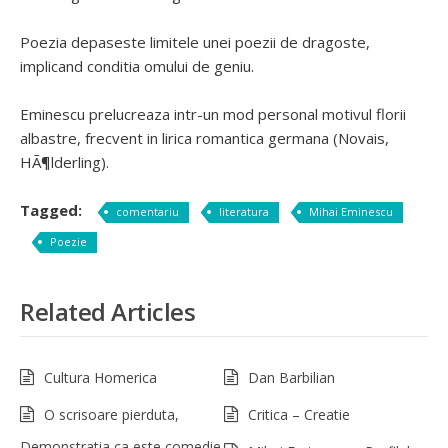
Poezia depaseste limitele unei poezii de dragoste,
implicand conditia omului de geniu.
Eminescu prelucreaza intr-un mod personal motivul florii
albastre, frecvent in lirica romantica germana (Novais,
HÃ¶lderling).
Tagged:
comentariu
literatura
Mihai Eminescu
Poezie
Related Articles
Cultura Homerica
Dan Barbilian
O scrisoare pierduta,
Critica – Creatie
Demonstratia ca este comedie