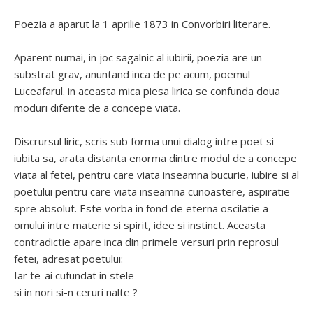
Poezia a aparut la 1 aprilie 1873 in Convorbiri literare.
Aparent numai, in joc sagalnic al iubirii, poezia are un
substrat grav, anuntand inca de pe acum, poemul
Luceafarul. in aceasta mica piesa lirica se confunda doua
moduri diferite de a concepe viata.
Discrursul liric, scris sub forma unui dialog intre poet si
iubita sa, arata distanta enorma dintre modul de a concepe
viata al fetei, pentru care viata inseamna bucurie, iubire si al
poetului pentru care viata inseamna cunoastere, aspiratie
spre absolut. Este vorba in fond de eterna oscilatie a
omului intre materie si spirit, idee si instinct. Aceasta
contradictie apare inca din primele versuri prin reprosul
fetei, adresat poetului:
Iar te-ai cufundat in stele
si in nori si-n ceruri nalte ?