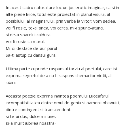
In acest cadru natural are loc un joc erotic imaginar; ca si in
alte piese lirice, totul este proiectat in planul visului, al
posibilului, al imaginarului, prin verbe la viitor: vom sedea,
voi fi rosie, te-ai tinea, voi cerca, mi-i spune-atunci.
si de-a soarelui caldura
Voi fi rosie ca marul,
Mi-oi desface de-aur parul
Sa-ti astup cu dansul gura.
Ultima parte cuprinde raspunsul tarziu al poetului, care isi
exprima regretul de a nu fi raspuns chemarilor vietii, al
iubirii.
Aceasta poezie exprima inaintea poemului Luceafarul
incompatibilitatea dintre omul de geniu si oamenii obisnuiti,
dintre contingent si transcendent:
si te-ai dus, dulce minune,
si-a murit iubirea noastra-