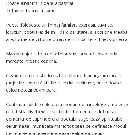
Floare-albastra ! floare-albastra!
Totusi este trist in lume!
Poetul foloseste un limbaj familiar, expresii, cuvinte,
locutiuni populare: de mi-i da o sarutare, s-apoi cine treaba
are; forme de viitor popular: de mi-i da, te-ai tine, voi cerca.
Marea majoritate a epitetelor sunt ornante: prapastia
mareata, trestia cea lina.
Cuvantul dulce este folosit cu diferite functii gramaticale
(adjectiv, adverb) si stilistice: dulce minune, dulce floare,
dulce netezindu-mi parul.
Contrastul dintre cele doua moduri de a intelege viata este
redat si la nivel lexical si stilistic: tot ceea ce defineste
domeniul de cuprindere al poetului sugereaza spiritualul:
ceruri nalte, intunecata mare; tot ceea ce defineste modul
de intlegere a fetei sugereaza realitatea vietii.