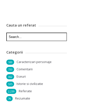
Cauta un referat
Categorii
Caracterizari personaje
189
Comentarii
733
Eseuri
462
Istorie si civilizatie
535
Referate
2,239
Rezumate
79