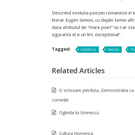
Descriind evolutia poeziei romanesti in lu
literar Eugen Simion, cu deplin temei af
daca atributul de “mare poet” nu l-ar stan
siguranta el e un liric exceptional” .
Tagged:
metafora
Natura
Po
Related Articles
O scrisoare pierduta, Demonstratia ca
comedie
Oglinda lui Eminescu
Cultura Homerica