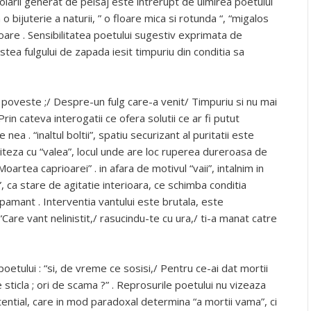
zolarii generat de peisaj este intrerupt de uimirea poetului
o bijuterie a naturii, ” o floare mica si rotunda “, “migalos
toare . Sensibilitatea poetului sugestiv exprimata de
stea fulgului de zapada iesit timpuriu din conditia sa
i poveste ;/ Despre-un fulg care-a venit/ Timpuriu si nu mai
in cateva interogatii ce ofera solutii ce ar fi putut
 nea . “inaltul boltii”, spatiu securizant al puritatii este
titeza cu “valea”, locul unde are loc ruperea dureroasa de
oartea caprioarei” . in afara de motivul “vaii”, intalnim in
”, ca stare de agitatie interioara, ce schimba conditia
 pamant . Interventia vantului este brutala, este
Care vant nelinistit,/ rasucindu-te cu ura,/ ti-a manat catre
etului : “si, de vreme ce sosisi,/ Pentru ce-ai dat mortii
 sticla ; ori de scama ?” . Reprosurile poetului nu vizeaza
stential, care in mod paradoxal determina “a mortii vama”, ci