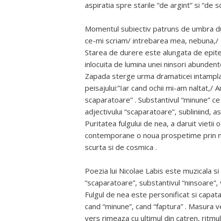
aspiratia spre starile “de argint” si “de s
Momentul subiectiv patruns de umbra dure
ce-mi scriam/ intrebarea mea, nebuna,/
Starea de durere este alungata de epite
inlocuita de lumina unei ninsori abundent
Zapada sterge urma dramaticei intamplari
peisajului:”Iar cand ochii mi-am naltat,
scaparatoare” . Substantivul “minune” c
adjectivului “scaparatoare”, subliniind, a
Puritatea fulgului de nea, a daruit vietii
contemporane o noua prospetime prin nem
scurta si de cosmica .
Poezia lui Nicolae Labis este muzicala si 
“scaparatoare”, substantivul “ninsoare”, v
Fulgul de nea este personificat si capata
cand “minune”, cand “faptura” . Masura ver
vers rimeaza cu ultimul din catren, ritmul