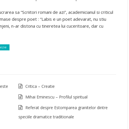
crarea sa “Scriitori romani de azi”, academicianul si criticul
irmase despre poet : “Labis e un poet adevarat, nu stiu
jeni, n-ar distona cu tineretea lui cuceritoare, dar cu
ezie
 este
Critica – Creatie
Mihai Eminescu – Profilul spiritual
Referat despre Estomparea granitelor dintre
speciile dramatice traditionale