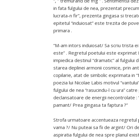
“, ” tremurand de frig ” . Sentimentul de
in fata fulgului de nea, prezentat precum 
lucrata-n fir”, prezenta gingasa si treca
epitetul “induiosat” este trezita de pove
primara .
“M-am intors induiosat/ Sa scriu trista e
este” . Regretul poetului este exprimat Pr
impiedica destinul “dramatic” al fulgului de
starea deplinei armonii cosmice, prin an
copilarie, atat de simbolic exprimata in “M
poezia lui Nicolae Labis motivul “vantului
fulgului de nea “rasucindu-l cu ura” catre
declansatoare de energii necontrolate : “
pamant/ Prea gingasa ta faptura ?”
Strofa urmatoare accentueaza regretul po
vama ?/ Nu puteai sa fii de argint/ Ori de
aspiratia fulgului de nea spre planul exi