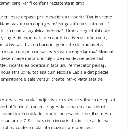
cama” care i-ar fi conferit rezistenta in timp .
rii este depasit prin descrierea ninsorii : “Dar in vreme
 N-am vazut cum dupa geam/ Ninge-ntruna si intruna …” .
tul cu nuanta sagalnica “nebuna” . Umbra regretului este
e, sugestiv exprimata de repetitia adverbului “intruna”,
 si invita la trairea bucuriei generate de frumusetea
/ Am vazut cum prin ninsoare/ Valea-ntreaga lumina/ Minunat
e desemnase metaforic fulgul de nea devine adverbul
stfel, incantarea poetica in fata unui fermecator peisaj .
 o noua stralucire, tot asa cum Nicolae Labis a dat poeziei
uritoarele sale versuri create intr-o viata atat de
totodata picturala . Adjectivul cu valoare stilistica de epitet
erbul “lumina” transmit sugestiv culoarea alba a iernii .
 semnificatia copilariei, poetul adresandu-i-se, il numeste
surilor de 7-8 silabe, rima incrucisata, in care al doilea
 trohaic confera o placuta muzicalitate poeziei .