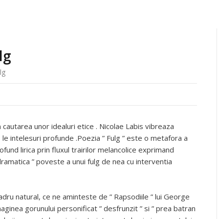
lg
lg
autarea unor idealuri etice . Nicolae Labis vibreaza
– le intelesuri profunde .Poezia ” Fulg ” este o metafora a
rofund lirica prin fluxul trairilor melancolice exprimand
 dramatica ” poveste a unui fulg de nea cu interventia
dru natural, ce ne aminteste de ” Rapsodiile ” lui George
ginea gorunului personificat ” desfrunzit ” si ” prea batran