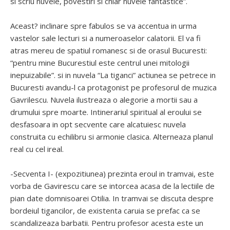
si scriu nuvele, povestiri si chiar nuvele fantastice”.
Aceast? inclinare spre fabulos se va accentua in urma
vastelor sale lecturi si a numeroaselor calatorii. El va fi
atras mereu de spatiul romanesc si de orasul Bucuresti:
“pentru mine Bucurestiul este centrul unei mitologii
inepuizabile”. si in nuvela “La tiganci” actiunea se petrece in
Bucuresti avandu-l ca protagonist pe profesorul de muzica
Gavrilescu. Nuvela ilustreaza o alegorie a mortii sau a
drumului spre moarte. Intinerariul spiritual al eroului se
desfasoara in opt secvente care alcatuiesc nuvela
construita cu echilibru si armonie clasica. Alterneaza planul
real cu cel ireal.
-Secventa I- (expozitiunea) prezinta eroul in tramvai, este
vorba de Gavirescu care se intorcea acasa de la lectiile de
pian date domnisoarei Otilia. In tramvai se discuta despre
bordeiul tigancilor, de existenta caruia se prefac ca se
scandalizeaza barbatii. Pentru profesor acesta este un