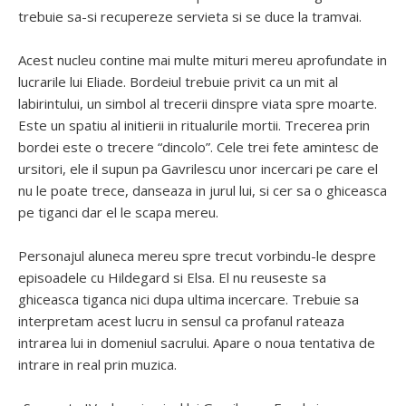
trebuie sa-si recupereze servieta si se duce la tramvai.
Acest nucleu contine mai multe mituri mereu aprofundate in
lucrarile lui Eliade. Bordeiul trebuie privit ca un mit al
labirintului, un simbol al trecerii dinspre viata spre moarte.
Este un spatiu al initierii in ritualurile mortii. Trecerea prin
bordei este o trecere “dincolo”. Cele trei fete amintesc de
ursitori, ele il supun pa Gavrilescu unor incercari pe care el
nu le poate trece, danseaza in jurul lui, si cer sa o ghiceasca
pe tiganci dar el le scapa mereu.
Personajul aluneca mereu spre trecut vorbindu-le despre
episoadele cu Hildegard si Elsa. El nu reuseste sa
ghiceasca tiganca nici dupa ultima incercare. Trebuie sa
interpretam acest lucru in sensul ca profanul rateaza
intrarea lui in domeniul sacrului. Apare o noua tentativa de
intrare in real prin muzica.