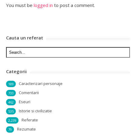
You must be
logged in
to post a comment.
Cauta un referat
Categorii
Caracterizari personaje
189
Comentarii
733
Eseuri
462
Istorie si civilizatie
535
Referate
2,239
Rezumate
79