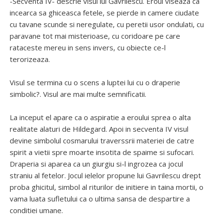
-Secventa IV- descrie visul lui Gavrilescu. Eroul viseaza ca
incearca sa ghiceasca fetele, se pierde in camere ciudate
cu tavane scunde si neregulate, cu peretii usor ondulati, cu
paravane tot mai misterioase, cu coridoare pe care
rataceste mereu in sens invers, cu obiecte ce-l
terorizeaza.
Visul se termina cu o scens a luptei lui cu o draperie
simbolic?. Visul are mai multe semnificatii.
La inceput el apare ca o aspiratie a eroului sprea o alta
realitate alaturi de Hildegard. Apoi in secventa IV visul
devine simbolul cosmarului traverssrii materiei de catre
spirit a vietii spre moarte insotita de spaime si sufocari.
Draperia si aparea ca un giurgiu si-l ingrozea ca jocul
straniu al fetelor. Jocul ielelor propune lui Gavrilescu drept
proba ghicitul, simbol al riturilor de initiere in taina mortii, o
vama luata sufletului ca o ultima sansa de despartire a
conditiei umane.