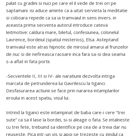
palat cu gradini si nuci pe care el il vede de trei ori pe
saptamani. isi aduce aminte ca a uitat servieta la meditatie
si coboara repede ca sa ia tramvaiul in sens invers. in
aceasta prima secventa autorul introduce cateva
leitmotive: caldura mare, biletul, confesiunea, colonelul
Lavrence, bordeiul (spatiul misterios), Elsa. Asteptand
tramvaiul este atras hipnotic de mirosul amarui al frunzelor
de nuc si de nefireasca racoare inca fara sa-si dea seama
s-a aflat in fata portii.
-Secventele II, III si IV- ale naratiunii dezvolta intriga
marcata de petrunderea lui Gavrilescu la tiganci.
Desfasurarea actiunii se face prin nararea intamplarilor
eroului in acest spatiu, visul lui.
Intrind la tiganci este intampinat de baba care-i cere “trei
sute” ca sa il lase la bordei, si-si aleage o fata. Se intalneste
cu trei fete, trebuind sa identifice pe cea de a treia dar nu
reuseste. Pica intr-un vis si apoi se trezeste cu gindul ca