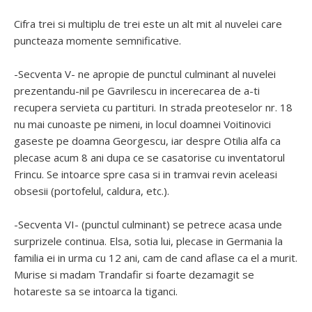
Cifra trei si multiplu de trei este un alt mit al nuvelei care
puncteaza momente semnificative.
-Secventa V- ne apropie de punctul culminant al nuvelei
prezentandu-nil pe Gavrilescu in incerecarea de a-ti
recupera servieta cu partituri. In strada preoteselor nr. 18
nu mai cunoaste pe nimeni, in locul doamnei Voitinovici
gaseste pe doamna Georgescu, iar despre Otilia alfa ca
plecase acum 8 ani dupa ce se casatorise cu inventatorul
Frincu. Se intoarce spre casa si in tramvai revin aceleasi
obsesii (portofelul, caldura, etc.).
-Secventa VI- (punctul culminant) se petrece acasa unde
surprizele continua. Elsa, sotia lui, plecase in Germania la
familia ei in urma cu 12 ani, cam de cand aflase ca el a murit.
Murise si madam Trandafir si foarte dezamagit se
hotareste sa se intoarca la tiganci.