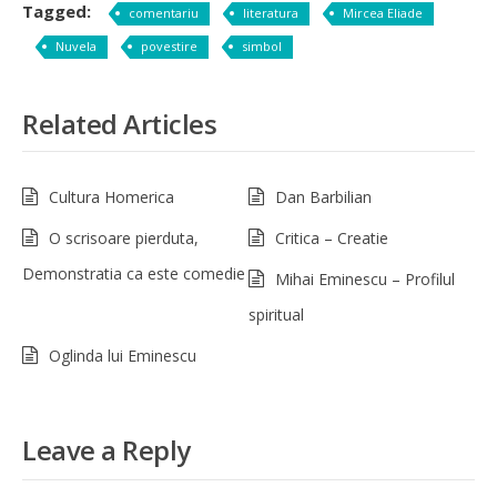
Tagged:
comentariu
literatura
Mircea Eliade
Nuvela
povestire
simbol
Related Articles
Cultura Homerica
Dan Barbilian
O scrisoare pierduta,
Critica – Creatie
Demonstratia ca este comedie
Mihai Eminescu – Profilul
spiritual
Oglinda lui Eminescu
Leave a Reply