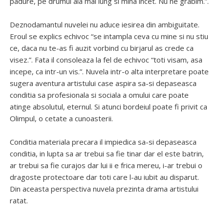
padure, pe drumul ala mai lung si mina incet. Nu ne grabim.”.
Deznodamantul nuvelei nu aduce iesirea din ambiguitate.
Eroul se explics echivoc “se intampla ceva cu mine si nu stiu
ce, daca nu te-as fi auzit vorbind cu birjarul as crede ca
visez.”. Fata il consoleaza la fel de echivoc “toti visam, asa
incepe, ca intr-un vis.”. Nuvela intr-o alta interpretare poate
sugera aventura artistului case aspira sa-si depaseasca
conditia sa profesionala si sociala a omului care poate
atinge absolutul, eternul. Si atunci bordeiul poate fi privit ca
Olimpul, o cetate a cunoasterii.
Conditia materiala precara il impiedica sa-si depaseasca
conditia, in lupta sa ar trebui sa fie tinar dar el este batrin,
ar trebui sa fie curajos dar lui ii e frica mereu, i-ar trebui o
dragoste protectoare dar toti care l-au iubit au disparut.
Din aceasta perspectiva nuvela prezinta drama artistului
ratat.