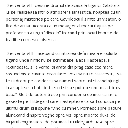
-Secventa VII- descrie drumul de acasa la tiganci. Calatoria
lui se realizeaza intr-o atmosfera fantastica, noaptea cu un
personaj misterios pe care Gavrilescu il simte un visator, o
fire de artist. Acesta ca un mesager al mortii il ajuta pe
profesor sa ajunga “dincolo” trecand prin locuri impuse de
traditie cum este biserica.
-Secventa VIII- Incepand cu intrarea definitiva a eroului la
tiganci unde nimic nu se schimbase. Baba il asteapa, il
recunoaste, si ia vama, si arata din prag casa cea mare
rostind niste cuvinte oraculare: “vezi sa nu te ratacesti”, “sa
te tii drept pe coridor si sa numeri sapte usi si cand ajungi
la a saptea sa bati de trei ori si sa spui: eu sunt, m-a trimis
baba”. Sleit de puteri trece prin coridor si se incurca iar, o
gaseste pe Hildegard care il asteptese ca sa-l conduca pe
ultimul drum si ii spune “vino cu mine”. Pornesc spre padure
alunecand dinspre veghe spre vis, spre moarte du-si de
birjarul enigmatic si de porunca lui Hildegard: “Ia-o spre