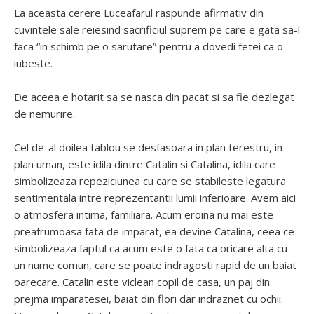
La aceasta cerere Luceafarul raspunde afirmativ din
cuvintele sale reiesind sacrificiul suprem pe care e gata sa-l
faca “in schimb pe o sarutare” pentru a dovedi fetei ca o
iubeste.
De aceea e hotarit sa se nasca din pacat si sa fie dezlegat
de nemurire.
Cel de-al doilea tablou se desfasoara in plan terestru, in
plan uman, este idila dintre Catalin si Catalina, idila care
simbolizeaza repeziciunea cu care se stabileste legatura
sentimentala intre reprezentantii lumii inferioare. Avem aici
o atmosfera intima, familiara. Acum eroina nu mai este
preafrumoasa fata de imparat, ea devine Catalina, ceea ce
simbolizeaza faptul ca acum este o fata ca oricare alta cu
un nume comun, care se poate indragosti rapid de un baiat
oarecare. Catalin este viclean copil de casa, un paj din
prejma imparatesei, baiat din flori dar indraznet cu ochii.