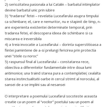
2) seriozitatea pasionala a lui Catalin – barbatul intimplator
devine barbatul unic prin iubire
3) “tradarea” fetei – revelatia Luceafarului asupra timpului
ca schimbare; el, care e nemuritor, nu e stapinit de timp, n-
are experienta existentei determinate temporal, prin
tradarea fetei, el descopera ideea de schimbare si ca
miscarea e ireversibila
4) a treia invocatie a Luceafarului – dorinta superstitioasa a
fiintei pamintene de a-si prelungi fericirea prin protectia
unei “stele cu noroc”
5) raspunsul final al Luceafarului – constatarea rece,
obiectiva a diferentelor fundamentale intre doua lumi
antimonice; una traind starea pura a contemplatiei; cealalta
starea instinctualitatii oarbe in cercul strimt al norocului, al
sansei de a se implini sau al nesansei
O interpretare a poemului Luceafarul socoteste aceasta
creatie ca un poem al “vocilor” poetului sau un poem al