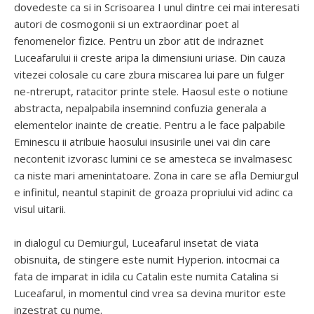
dovedeste ca si in Scrisoarea I unul dintre cei mai interesati
autori de cosmogonii si un extraordinar poet al
fenomenelor fizice. Pentru un zbor atit de indraznet
Luceafarului ii creste aripa la dimensiuni uriase. Din cauza
vitezei colosale cu care zbura miscarea lui pare un fulger
ne-ntrerupt, ratacitor printe stele. Haosul este o notiune
abstracta, nepalpabila insemnind confuzia generala a
elementelor inainte de creatie. Pentru a le face palpabile
Eminescu ii atribuie haosului insusirile unei vai din care
necontenit izvorasc lumini ce se amesteca se invalmasesc
ca niste mari amenintatoare. Zona in care se afla Demiurgul
e infinitul, neantul stapinit de groaza propriului vid adinc ca
visul uitarii.
in dialogul cu Demiurgul, Luceafarul insetat de viata
obisnuita, de stingere este numit Hyperion. intocmai ca
fata de imparat in idila cu Catalin este numita Catalina si
Luceafarul, in momentul cind vrea sa devina muritor este
inzestrat cu nume.