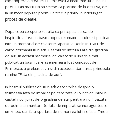
capodopera a creatiei lui Eminescu a lasat marturie insusi
poetul. Din marturia sa reiese ca pornind de la o sursa, de
la un izvor popular poemul a trecut printr-un indelungat
proces de creatie.
Dupa ceea ce spune rezulta ca principala sursa de
inspiratie a fost un basm popular romanesc cules si punlicat
intr-un memorial de calatorie, aparut la Berlin in 1861 de
catre germanul Kunisch. Basmul se intitula Fata din gradina
de aur. in acelasi memorial de calatorie Kunisch a mai
publicat un basm care asemenea a fost cunoscut de
Eminescu, a preluat ceva si din aceasta, dar sursa principala
ramine “Fata din gradina de aur”.
in basmul publicat de Kunisch este vorba despre o
frumoasa fata de imparat pe care tatal ei o inchide intr-un
castel inconjurat de o gradina de aur pentru a nu fi vazuta
de ochii unui muritor. De fata de imparat se indragosteste
un zmeu, dar fata speriata de nemurirea lui il refuza. Zmeul