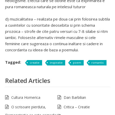
neologisme. Efectul care se obtine este ca exprimarea e
pura romaneasca naturala pe intelesul tuturor
d) muzicalitatea – realizata pe doua cai prin folosirea subtila
a cuvintelor cu sonoritate deosebita si prin schema
prozoica – strofe de cite patru versuri cu 7-8 silabe si ritm
iambic. Foloseste alternativ rimele masculine si cele
feminine care sugereaza o continua inaltare si cadere in
concordanta cu ideea de baza a poemului.
Tagged:
creatie
inspiratie
poem
romantic
Related Articles
Cultura Homerica
Dan Barbilian
O scrisoare pierduta,
Critica – Creatie