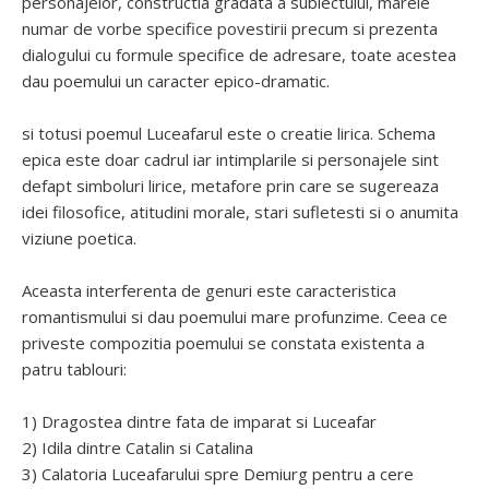
personajelor, constructia gradata a subiectului, marele
numar de vorbe specifice povestirii precum si prezenta
dialogului cu formule specifice de adresare, toate acestea
dau poemului un caracter epico-dramatic.
si totusi poemul Luceafarul este o creatie lirica. Schema
epica este doar cadrul iar intimplarile si personajele sint
defapt simboluri lirice, metafore prin care se sugereaza
idei filosofice, atitudini morale, stari sufletesti si o anumita
viziune poetica.
Aceasta interferenta de genuri este caracteristica
romantismului si dau poemului mare profunzime. Ceea ce
priveste compozitia poemului se constata existenta a
patru tablouri:
1) Dragostea dintre fata de imparat si Luceafar
2) Idila dintre Catalin si Catalina
3) Calatoria Luceafarului spre Demiurg pentru a cere