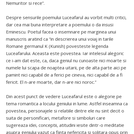
Nemuritor si rece”.
Despre sensurile poemului Luceafarul au vorbit multi critici,
dar cea mai buna interpretare a poemului o da insusi
Eminescu. Poetul facea o insemnare pe marginea unui
manuscris aratind ca “in descrierea unui voiaj in tarile
Romane germanul K (Kunish) povesteste legenda
Luceafarului. Aceasta este povestea. Iar intelesul alegoric
ce i-am dat este, ca, daca geniul nu cunoaste nici moarte si
numele lui scapa de noaptea uitarii, pe de alta parte aici pe
pamint nici capabil de a ferici pe cineva, nici capabil de a fi
fericit. El n-are moarte, dar n-are nici noroc.”
Din acest punct de vedere Luceafarul este o alegorie pe
tema romantica a locului geniului in lume. Astfel inseamna ca
povestea, personajele si relatiile dintre ele nu sint decit o
suita de personificari, metafore si simboluri care
sugereaza idei, conceptii, atitudini iesite dintr-o meditatie
asupra geniului vazut ca fiinta nefericita si solitara opus prin