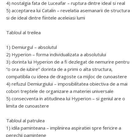
4) nostalgia fata de Luceafar – ruptura dintre ideal si real
5) acceptarea lui Catalin – revelatia asemanarii de structura
si de ideal dintre fiintele aceleiasi lumi
Tabloul al treilea
1) Demiurgul – absolutul
2) Hyperion – forma individualizata a absolutului
3) dorinta lui Hyperion de a fi dezlegat de nemurire pentru
“o ora de iubire” dorinta de a primi o alta structura,
compatibila cu ideea de dragoste ca mijloc de cunoastere
4) refuzul Demiurgiului – imposibilitatea obiectiva de a mai
cobori treptele de organizare a materiei universale
5) consecventa in atitudinea lui Hyperion – si geniul are o
limita de cunoastere
Tabloul al patrulea
1) idila paminteana – implinirea aspiratiei spre fericire a
perechii pamintene