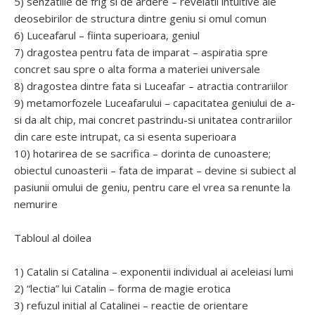
5) senzatiile de frig si de ardere – revelatii intuitive ale
deosebirilor de structura dintre geniu si omul comun
6) Luceafarul – fiinta superioara, geniul
7) dragostea pentru fata de imparat – aspiratia spre
concret sau spre o alta forma a materiei universale
8) dragostea dintre fata si Luceafar – atractia contrariilor
9) metamorfozele Luceafarului – capacitatea geniului de a-
si da alt chip, mai concret pastrindu-si unitatea contrariilor
din care este intrupat, ca si esenta superioara
10) hotarirea de se sacrifica – dorinta de cunoastere;
obiectul cunoasterii – fata de imparat – devine si subiect al
pasiunii omului de geniu, pentru care el vrea sa renunte la
nemurire
Tabloul al doilea
1) Catalin si Catalina – exponentii individual ai aceleiasi lumi
2) “lectia” lui Catalin – forma de magie erotica
3) refuzul initial al Catalinei – reactie de orientare