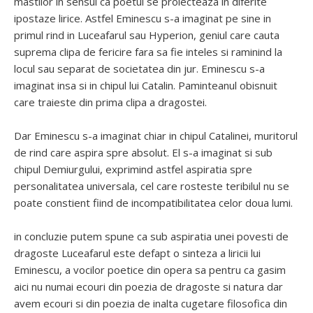
mastilor in sensul ca poetul se proiecteaza in diferite
ipostaze lirice. Astfel Eminescu s-a imaginat pe sine in
primul rind in Luceafarul sau Hyperion, geniul care cauta
suprema clipa de fericire fara sa fie inteles si raminind la
locul sau separat de societatea din jur. Eminescu s-a
imaginat insa si in chipul lui Catalin. Paminteanul obisnuit
care traieste din prima clipa a dragostei.
Dar Eminescu s-a imaginat chiar in chipul Catalinei, muritorul
de rind care aspira spre absolut. El s-a imaginat si sub
chipul Demiurgului, exprimind astfel aspiratia spre
personalitatea universala, cel care rosteste teribilul nu se
poate constient fiind de incompatibilitatea celor doua lumi.
in concluzie putem spune ca sub aspiratia unei povesti de
dragoste Luceafarul este defapt o sinteza a liricii lui
Eminescu, a vocilor poetice din opera sa pentru ca gasim
aici nu numai ecouri din poezia de dragoste si natura dar
avem ecouri si din poezia de inalta cugetare filosofica din