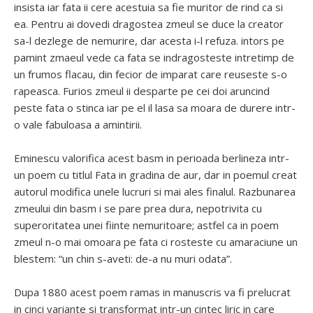
insista iar fata ii cere acestuia sa fie muritor de rind ca si
ea. Pentru ai dovedi dragostea zmeul se duce la creator
sa-l dezlege de nemurire, dar acesta i-l refuza. intors pe
pamint zmaeul vede ca fata se indragosteste intretimp de
un frumos flacau, din fecior de imparat care reuseste s-o
rapeasca. Furios zmeul ii desparte pe cei doi aruncind
peste fata o stinca iar pe el il lasa sa moara de durere intr-
o vale fabuloasa a amintirii.
Eminescu valorifica acest basm in perioada berlineza intr-
un poem cu titlul Fata in gradina de aur, dar in poemul creat
autorul modifica unele lucruri si mai ales finalul. Razbunarea
zmeului din basm i se pare prea dura, nepotrivita cu
superoritatea unei fiinte nemuritoare; astfel ca in poem
zmeul n-o mai omoara pe fata ci rosteste cu amaraciune un
blestem: “un chin s-aveti: de-a nu muri odata”.
Dupa 1880 acest poem ramas in manuscris va fi prelucrat
in cinci variante si transformat intr-un cintec liric in care