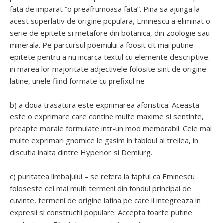
fata de imparat “o preafrumoasa fata”. Pina sa ajunga la
acest superlativ de origine populara, Eminescu a eliminat o
serie de epitete si metafore din botanica, din zoologie sau
minerala. Pe parcursul poemului a foosit cit mai putine
epitete pentru a nu incarca textul cu elemente descriptive.
in marea lor majoritate adjectivele folosite sint de origine
latine, unele fiind formate cu prefixul ne
b) a doua trasatura este exprimarea aforistica. Aceasta
este o exprimare care contine multe maxime si sentinte,
preapte morale formulate intr-un mod memorabil. Cele mai
multe exprimari gnomice le gasim in tabloul al treilea, in
discutia inalta dintre Hyperion si Demiurg.
c) puritatea limbajului – se refera la faptul ca Eminescu
foloseste cei mai multi termeni din fondul principal de
cuvinte, termeni de origine latina pe care ii integreaza in
expresii si constructii populare. Accepta foarte putine