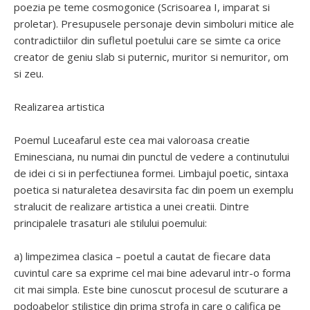
poezia pe teme cosmogonice (Scrisoarea I, imparat si
proletar). Presupusele personaje devin simboluri mitice ale
contradictiilor din sufletul poetului care se simte ca orice
creator de geniu slab si puternic, muritor si nemuritor, om
si zeu.
Realizarea artistica
Poemul Luceafarul este cea mai valoroasa creatie
Eminesciana, nu numai din punctul de vedere a continutului
de idei ci si in perfectiunea formei. Limbajul poetic, sintaxa
poetica si naturaletea desavirsita fac din poem un exemplu
stralucit de realizare artistica a unei creatii. Dintre
principalele trasaturi ale stilului poemului:
a) limpezimea clasica – poetul a cautat de fiecare data
cuvintul care sa exprime cel mai bine adevarul intr-o forma
cit mai simpla. Este bine cunoscut procesul de scuturare a
podoabelor stilistice din prima strofa in care o califica pe