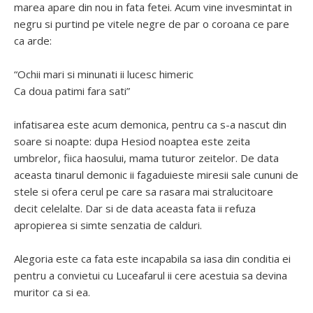
marea apare din nou in fata fetei. Acum vine invesmintat in
negru si purtind pe vitele negre de par o coroana ce pare
ca arde:
“Ochii mari si minunati ii lucesc himeric
Ca doua patimi fara sati”
infatisarea este acum demonica, pentru ca s-a nascut din
soare si noapte: dupa Hesiod noaptea este zeita
umbrelor, fiica haosului, mama tuturor zeitelor. De data
aceasta tinarul demonic ii fagaduieste miresii sale cununi de
stele si ofera cerul pe care sa rasara mai stralucitoare
decit celelalte. Dar si de data aceasta fata ii refuza
apropierea si simte senzatia de calduri.
Alegoria este ca fata este incapabila sa iasa din conditia ei
pentru a convietui cu Luceafarul ii cere acestuia sa devina
muritor ca si ea.