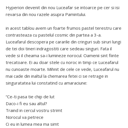
Hyperion devenit din nou Luceafar se intoarce pe cer si isi
revarsa din nou razele asupra Pamintului.
in acest tablou avem un foarte frumos pastel terestru care
contrasteaza cu pastelul cosmic din partea a 3-a.
Luceafarul descopera pe cararile din cringuri sub siruri lungi
de tei doi tineri indragostiti care sedeau singuri. Fata il
vede si il cheama sa-i lumineze norocul. Oamenii sint fiinte
trecatoare. Ei au doar stele cu noroc in timp ce Luceafarul
nu cunoaste moarte. Mihnit de cele ce vede, Luceafarul nu
mai cade din inaltul la chemarea fetei ci se retrage in
singuratatea lui constatind cu amaraciune:
“Ce-ti pasa tie chip de lut
Daco-i fi eu sau altul?
Traind in cercul vostru strimt
Norocul va petrece
Ci eu in lumea mea ma simt