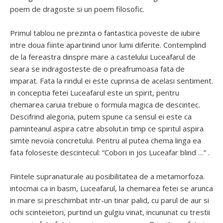
poem de dragoste si un poem filosofic.
Primul tablou ne prezinta o fantastica poveste de iubire
intre doua fiinte apartinind unor lumi diferite. Contemplind
de la fereastra dinspre mare a castelului Luceafarul de
seara se indragosteste de o preafrumoasa fata de
imparat. Fata la rindul ei este cuprinsa de acelasi sentiment.
in conceptia fetei Luceafarul este un spirit, pentru
chemarea caruia trebuie o formula magica de descintec.
Descifrind alegoria, putem spune ca sensul ei este ca
paminteanul aspira catre absolut.in timp ce spiritul aspira
simte nevoia concretului. Pentru al putea chema linga ea
fata foloseste descintecul: “Cobori in jos Luceafar blind …” .
Fiintele supranaturale au posibilitatea de a metamorfoza.
intocmai ca in basm, Luceafarul, la chemarea fetei se arunca
in mare si preschimbat intr-un tinar palid, cu parul de aur si
ochi scinteietori, purtind un gulgiu vinat, incununat cu trestii