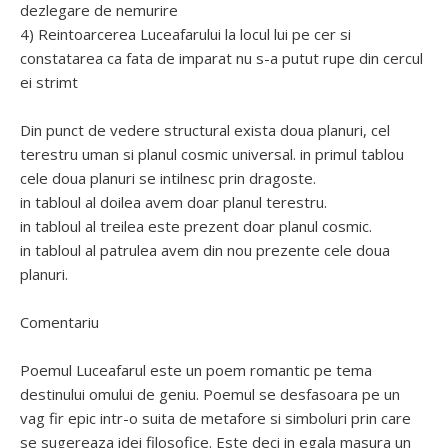
dezlegare de nemurire
4) Reintoarcerea Luceafarului la locul lui pe cer si
constatarea ca fata de imparat nu s-a putut rupe din cercul
ei strimt
Din punct de vedere structural exista doua planuri, cel
terestru uman si planul cosmic universal. in primul tablou
cele doua planuri se intilnesc prin dragoste.
in tabloul al doilea avem doar planul terestru.
in tabloul al treilea este prezent doar planul cosmic.
in tabloul al patrulea avem din nou prezente cele doua
planuri.
Comentariu
Poemul Luceafarul este un poem romantic pe tema
destinului omului de geniu. Poemul se desfasoara pe un
vag fir epic intr-o suita de metafore si simboluri prin care
se sugereaza idei filosofice. Este deci in egala masura un