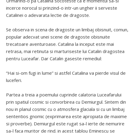
Urmarind-o pa Catalina socoteste ca e momentul sa-si
incerce norocul si prinzind-o intr-un ungher ii serveste
Catalinei o adevarata lectie de dragoste.
Se observa in scena de dragoste un limbaj obisnuit, comun,
popular adecvat unei scene de dragoste obisnuite
trecatoare aventuroase. Catalina la inceput este mai
retrasa, mai retinuta si marturiseste lui Catalin dragostea
pentru Luceafar. Dar Catalin gaseste remediul:
“Hai si-om fugi in lume” si astfel Catalina va pierde visul de
luceferi.
Partea a treia a poemului cuprinde calatoria Luceafarului
prin spatiul cosmic si convorbirea cu Demiurgul. Sintem din
nou in planul cosmic cu o atmosfera glaciala si cu un limbaj
sententios gnomic (exprimarea este apropiata de maxime
si proverbe). Demiurgul este rugat sa-l ierte de nemurire
sa-l faca muritor de rind. in acest tablou Eminescu se