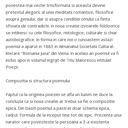
povestea mai veche trnsformata si aceasta devine
pretextul alegoric al unei meditatii romantice, filosofice
asupra geniului, dar si asupra conditiei omului ca fiinta
sfisiata de contradictii. in noua creatie izvoarele folcloorice
se intilnesc cu cele filosofice, mitologice, culturale si chiar
autobiografice. in forma in care noi o cunoastem astazi
poemul a aparut in 1883 in Almanahul Societatii Cultural-
literare “Romania Juna” din Viena. in acelasi an poemul va fi
inclus apoi in volumul ingrijit de Titu Maiorescu intitulat
Poezii.
Compozitia si structura poemului
Faptul ca la originea poeziei se afla un basm ne duce la
concluzia ca si noua creatie ar trebui sa fie o compozitie
epica. Din basm poemul a pastrat doar schema epica,
cadrul. Formula de la inceput tine tot de epic. Prezenta unui
narator care povesteste la persoana a 3-a existenta