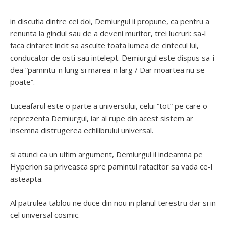
in discutia dintre cei doi, Demiurgul ii propune, ca pentru a
renunta la gindul sau de a deveni muritor, trei lucruri: sa-l
faca cintaret incit sa asculte toata lumea de cintecul lui,
conducator de osti sau intelept. Demiurgul este dispus sa-i
dea “pamintu-n lung si marea-n larg / Dar moartea nu se
poate”.
Luceafarul este o parte a universului, celui “tot” pe care o
reprezenta Demiurgul, iar al rupe din acest sistem ar
insemna distrugerea echilibrului universal.
si atunci ca un ultim argument, Demiurgul il indeamna pe
Hyperion sa priveasca spre pamintul ratacitor sa vada ce-l
asteapta.
Al patrulea tablou ne duce din nou in planul terestru dar si in
cel universal cosmic.