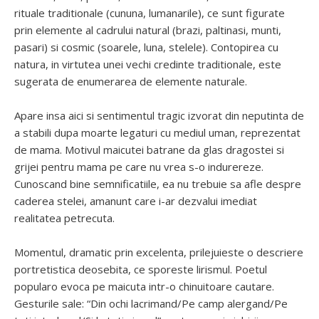
rituale traditionale (cununa, lumanarile), ce sunt figurate
prin elemente al cadrului natural (brazi, paltinasi, munti,
pasari) si cosmic (soarele, luna, stelele). Contopirea cu
natura, in virtutea unei vechi credinte traditionale, este
sugerata de enumerarea de elemente naturale.
Apare insa aici si sentimentul tragic izvorat din neputinta de
a stabili dupa moarte legaturi cu mediul uman, reprezentat
de mama. Motivul maicutei batrane da glas dragostei si
grijei pentru mama pe care nu vrea s-o indurereze.
Cunoscand bine semnificatiile, ea nu trebuie sa afle despre
caderea stelei, amanunt care i-ar dezvalui imediat
realitatea petrecuta.
Momentul, dramatic prin excelenta, prilejuieste o descriere
portretistica deosebita, ce sporeste lirismul. Poetul
popularo evoca pe maicuta intr-o chinuitoare cautare.
Gesturile sale: “Din ochi lacrimand/Pe camp alergand/Pe