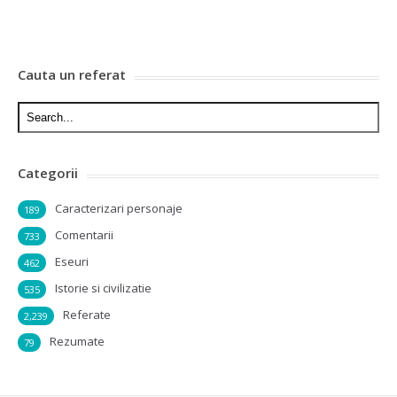
Cauta un referat
Categorii
Caracterizari personaje
189
Comentarii
733
Eseuri
462
Istorie si civilizatie
535
Referate
2,239
Rezumate
79