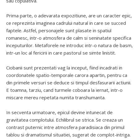
sau copulativa.
Prima parte, o adevarata expozitiune, are un caracter epic,
ce reprezinta imaginea cadrului natural in care se succed
faptele. Astfel, personajele sunt plasate in spatiul
romanesc, intr-o atmosfera de calm si seninatate specifica
inceputurilor. Metaforele ne introduc intr-o natura de basm,
intr-un loc al fericirii in care pastorul se simte linistit.
Ciobanii sunt prezentati vag la inceput, fiind incadrati in
coordonatele spatio-temporale carora apartin, pentru ca
din primele versuri se deduce si timpul desfasurarii actiunii.
E toamna, tarziu, cand turmele coboara la iernat, intr-o
miscare mereu repetata numita transhumanta.
In secventa urmatoare, epicul devine intunecat de
gravitatea complotului. Echilibrul se strica. Se creaza un
contrast puternic intre atmosfera paradisiaca din primul
tablou si dramatismul situatiei, sugerat de complot-intriga.