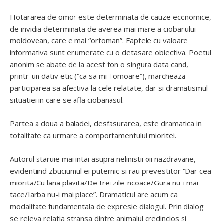
Hotararea de omor este determinata de cauze economice,
de invidia determinata de averea mai mare a ciobanului
moldovean, care e mai “ortoman”. Faptele cu valoare
informativa sunt enumerate cu o detasare obiectiva. Poetul
anonim se abate de la acest ton o singura data cand,
printr-un dativ etic (“ca sa mi-l omoare”), marcheaza
participarea sa afectiva la cele relatate, dar si dramatismul
situatiei in care se afla ciobanasul.
Partea a doua a baladei, desfasurarea, este dramatica in
totalitate ca urmare a comportamentului mioritei.
Autorul staruie mai intai asupra nelinistii oii nazdravane,
evidentiind zbuciumul ei puternic si rau prevestitor “Dar cea
miorita/Cu lana plavita/De trei zile-ncoace/Gura nu-i mai
tace/Iarba nu-i mai place”. Dramaticul are acum ca
modalitate fundamentala de expresie dialogul. Prin dialog
se releva relatia stransa dintre animalul credincios si