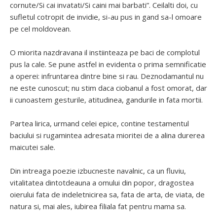
cornute/Si cai invatati/Si caini mai barbati”. Ceilalti doi, cu
sufletul cotropit de invidie, si-au pus in gand sa-l omoare
pe cel moldovean.
O miorita nazdravana il instiinteaza pe baci de complotul
pus la cale. Se pune astfel in evidenta o prima semnificatie
a operei: infruntarea dintre bine si rau. Deznodamantul nu
ne este cunoscut; nu stim daca ciobanul a fost omorat, dar
ii cunoastem gesturile, atitudinea, gandurile in fata mortii.
Partea lirica, urmand celei epice, contine testamentul
baciului si rugamintea adresata mioritei de a alina durerea
maicutei sale.
Din intreaga poezie izbucneste navalnic, ca un fluviu,
vitalitatea dintotdeauna a omului din popor, dragostea
oierului fata de indeletnicirea sa, fata de arta, de viata, de
natura si, mai ales, iubirea filiala fat pentru mama sa.