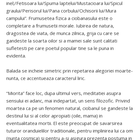
inel;/Fetisoara lui/Spuma laptelui/Mustacioara lui/Spicul
graului/Perisorul lui/Pana corbului/Ochisorii lui/Mura
campului”. Frumusetea fizica a ciobanasului este o
completare a frumusetii morale. Iubirea de natura,
dragostea de viata, de munca zilnica, grija cu care se
gandeste la soarta oilor si a mamei sale sunt calitati
sufletesti pe care poetul popular tine sa le puna in
evidenta.
Balada se incheie simetric prin repetarea alegoriei moarte-
nunta, ce accentueaza caracterul liric.
“Miorita” face loc, dupa ultimul vers, meditatiei asupra
sensului ei adanc, mai indepartat, un sens filozofic. Privind
moartea ca pe un fenomen natural, ciobanul se gandeste la
destinul lui si al celor apropiati (oile, mama) in
eventualitatea mortii. El este preocupat de savarsirea
tuturor oranduielilor traditionale, pentru implinirea lui ca om
(nunta cosmica) si pentru a-si asigura prezenta postuma in