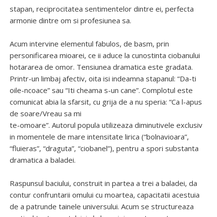
stapan, reciprocitatea sentimentelor dintre ei, perfecta
armonie dintre om si profesiunea sa.
Acum intervine elementul fabulos, de basm, prin
personificarea mioarei, ce ii aduce la cunostinta ciobanului
hotararea de omor. Tensiunea dramatica este gradata.
Printr-un limbaj afectiv, oita isi indeamna stapanul: “Da-ti
oile-ncoace” sau “Iti cheama s-un cane”. Complotul este
comunicat abia la sfarsit, cu grija de a nu speria: “Ca l-apus
de soare/Vreau sa mi
te-omoare”. Autorul popula utilizeaza diminutivele exclusiv
in momentele de mare intensitate lirica (“bolnavioara”,
“fluieras”, “draguta”, “ciobanel”), pentru a spori substanta
dramatica a baladei.
Raspunsul baciului, construit in partea a trei a baladei, da
contur confruntarii omului cu moartea, capacitatii acestuia
de a patrunde tainele universului. Acum se structureaza