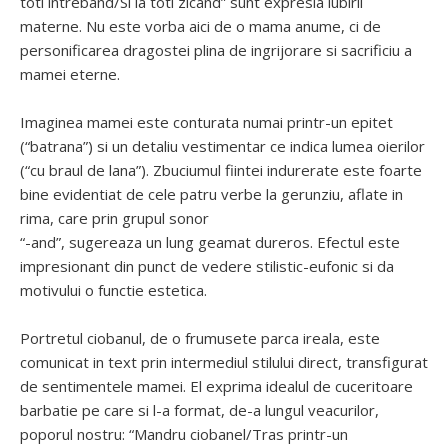
toti intreband/Si la toti zicand” sunt expresia iubirii
materne. Nu este vorba aici de o mama anume, ci de
personificarea dragostei plina de ingrijorare si sacrificiu a
mamei eterne.
Imaginea mamei este conturata numai printr-un epitet
(“batrana”) si un detaliu vestimentar ce indica lumea oierilor
(“cu braul de lana”). Zbuciumul fiintei indurerate este foarte
bine evidentiat de cele patru verbe la gerunziu, aflate in
rima, care prin grupul sonor
“-and”, sugereaza un lung geamat dureros. Efectul este
impresionant din punct de vedere stilistic-eufonic si da
motivului o functie estetica.
Portretul ciobanul, de o frumusete parca ireala, este
comunicat in text prin intermediul stilului direct, transfigurat
de sentimentele mamei. El exprima idealul de cuceritoare
barbatie pe care si l-a format, de-a lungul veacurilor,
poporul nostru: “Mandru ciobanel/Tras printr-un