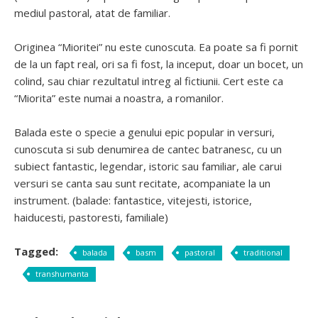
mediul pastoral, atat de familiar.
Originea “Mioritei” nu este cunoscuta. Ea poate sa fi pornit
de la un fapt real, ori sa fi fost, la inceput, doar un bocet, un
colind, sau chiar rezultatul intreg al fictiunii. Cert este ca
“Miorita” este numai a noastra, a romanilor.
Balada este o specie a genului epic popular in versuri,
cunoscuta si sub denumirea de cantec batranesc, cu un
subiect fantastic, legendar, istoric sau familiar, ale carui
versuri se canta sau sunt recitate, acompaniate la un
instrument. (balade: fantastice, vitejesti, istorice,
haiducesti, pastoresti, familiale)
Tagged:
balada
basm
pastoral
traditional
transhumanta