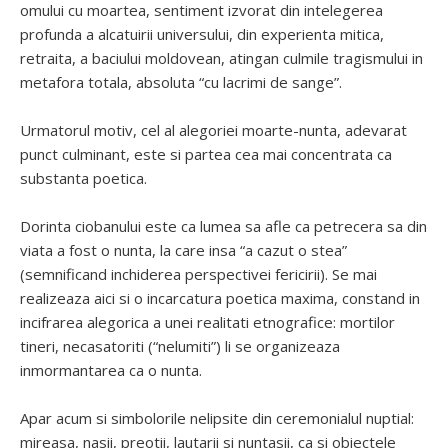
omului cu moartea, sentiment izvorat din intelegerea
profunda a alcatuirii universului, din experienta mitica,
retraita, a baciului moldovean, atingan culmile tragismului in
metafora totala, absoluta “cu lacrimi de sange”.
Urmatorul motiv, cel al alegoriei moarte-nunta, adevarat
punct culminant, este si partea cea mai concentrata ca
substanta poetica.
Dorinta ciobanului este ca lumea sa afle ca petrecera sa din
viata a fost o nunta, la care insa “a cazut o stea”
(semnificand inchiderea perspectivei fericirii). Se mai
realizeaza aici si o incarcatura poetica maxima, constand in
incifrarea alegorica a unei realitati etnografice: mortilor
tineri, necasatoriti (“nelumiti”) li se organizeaza
inmormantarea ca o nunta.
Apar acum si simbolorile nelipsite din ceremonialul nuptial:
mireasa, nasii, preotii, lautarii si nuntasii, ca si obiectele