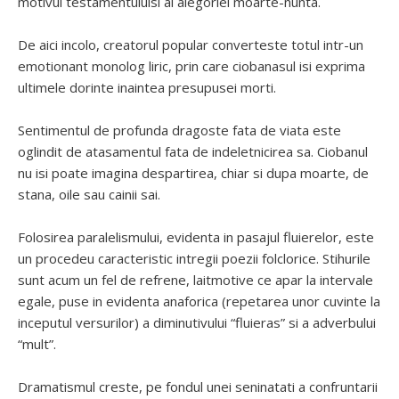
motivul testamentuluisi al alegoriei moarte-nunta.
De aici incolo, creatorul popular converteste totul intr-un
emotionant monolog liric, prin care ciobanasul isi exprima
ultimele dorinte inaintea presupusei morti.
Sentimentul de profunda dragoste fata de viata este
oglindit de atasamentul fata de indeletnicirea sa. Ciobanul
nu isi poate imagina despartirea, chiar si dupa moarte, de
stana, oile sau cainii sai.
Folosirea paralelismului, evidenta in pasajul fluierelor, este
un procedeu caracteristic intregii poezii folclorice. Stihurile
sunt acum un fel de refrene, laitmotive ce apar la intervale
egale, puse in evidenta anaforica (repetarea unor cuvinte la
inceputul versurilor) a diminutivului “fluieras” si a adverbului
“mult”.
Dramatismul creste, pe fondul unei seninatati a confruntarii