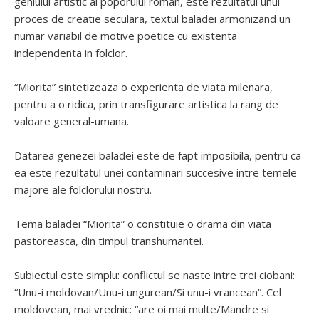
geniului artistic al poporului roman, este rezultatul unui
proces de creatie seculara, textul baladei armonizand un
numar variabil de motive poetice cu existenta
independenta in folclor.
“Miorita” sintetizeaza o experienta de viata milenara,
pentru a o ridica, prin transfigurare artistica la rang de
valoare general-umana.
Datarea genezei baladei este de fapt imposibila, pentru ca
ea este rezultatul unei contaminari succesive intre temele
majore ale folclorului nostru.
Tema baladei “Miorita” o constituie o drama din viata
pastoreasca, din timpul transhumantei.
Subiectul este simplu: conflictul se naste intre trei ciobani:
“Unu-i moldovan/Unu-i ungurean/Si unu-i vrancean”. Cel
moldovean, mai vrednic: “are oi mai multe/Mandre si