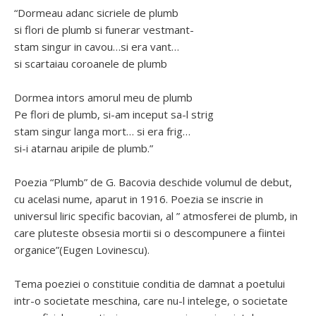
“Dormeau adanc sicriele de plumb
si flori de plumb si funerar vestmant-
stam singur in cavou…si era vant…
si scartaiau coroanele de plumb
Dormea intors amorul meu de plumb
Pe flori de plumb, si-am inceput sa-l strig
stam singur langa mort… si era frig…
si-i atarnau aripile de plumb.”
Poezia “Plumb” de G. Bacovia deschide volumul de debut,
cu acelasi nume, aparut in 1916. Poezia se inscrie in
universul liric specific bacovian, al ” atmosferei de plumb, in
care pluteste obsesia mortii si o descompunere a fiintei
organice”(Eugen Lovinescu).
Tema poeziei o constituie conditia de damnat a poetului
intr-o societate meschina, care nu-l intelege, o societate