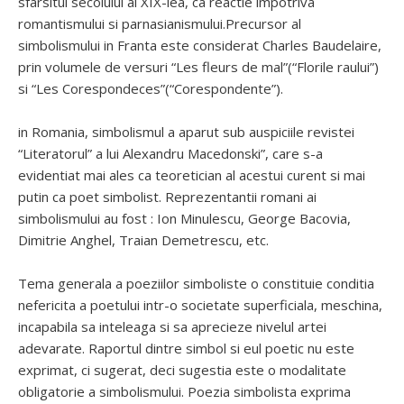
sfarsitul secolului al XIX-lea, ca reactie impotriva
romantismului si parnasianismului.Precursor al
simbolismului in Franta este considerat Charles Baudelaire,
prin volumele de versuri “Les fleurs de mal”(“Florile raului”)
si “Les Corespondeces”(“Corespondente”).
in Romania, simbolismul a aparut sub auspiciile revistei
“Literatorul” a lui Alexandru Macedonski”, care s-a
evidentiat mai ales ca teoretician al acestui curent si mai
putin ca poet simbolist. Reprezentantii romani ai
simbolismului au fost : Ion Minulescu, George Bacovia,
Dimitrie Anghel, Traian Demetrescu, etc.
Tema generala a poeziilor simboliste o constituie conditia
nefericita a poetului intr-o societate superficiala, meschina,
incapabila sa inteleaga si sa aprecieze nivelul artei
adevarate. Raportul dintre simbol si eul poetic nu este
exprimat, ci sugerat, deci sugestia este o modalitate
obligatorie a simbolismului. Poezia simbolista exprima