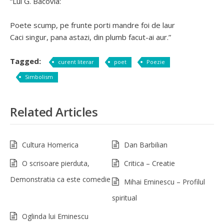
“Lui G. Bacovia:
Poete scump, pe frunte porti mandre foi de laur
Caci singur, pana astazi, din plumb facut-ai aur.”
Tagged:
curent literar
poet
Poezie
Simbolism
Related Articles
Cultura Homerica
Dan Barbilian
O scrisoare pierduta,
Critica – Creatie
Demonstratia ca este comedie
Mihai Eminescu – Profilul
spiritual
Oglinda lui Eminescu