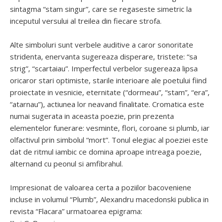
sintagma “stam singur”, care se regaseste simetric la
inceputul versului al treilea din fiecare strofa.
Alte simboluri sunt verbele auditive a caror sonoritate
stridenta, enervanta sugereaza disperare, tristete: “sa
strig”, “scartaiau”. Imperfectul verbelor sugereaza lipsa
oricaror stari optimiste, starile interioare ale poetului fiind
proiectate in vesnicie, eternitate (“dormeau”, “stam”, “era”,
“atarnau”), actiunea lor neavand finalitate. Cromatica este
numai sugerata in aceasta poezie, prin prezenta
elementelor funerare: vesminte, flori, coroane si plumb, iar
olfactivul prin simbolul “mort”. Tonul elegiac al poeziei este
dat de ritmul iambic ce domina aproape intreaga poezie,
alternand cu peonul si amfibrahul.
Impresionat de valoarea certa a poziilor bacoveniene
incluse in volumul “Plumb”, Alexandru macedonski publica in
revista “Flacara” urmatoarea epigrama: