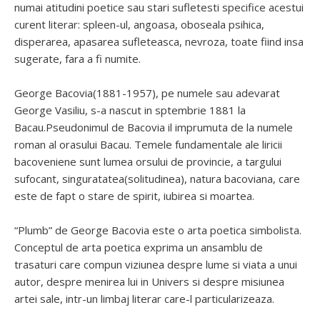
numai atitudini poetice sau stari sufletesti specifice acestui
curent literar: spleen-ul, angoasa, oboseala psihica,
disperarea, apasarea sufleteasca, nevroza, toate fiind insa
sugerate, fara a fi numite.
George Bacovia(1881-1957), pe numele sau adevarat
George Vasiliu, s-a nascut in sptembrie 1881 la
Bacau.Pseudonimul de Bacovia il imprumuta de la numele
roman al orasului Bacau. Temele fundamentale ale liricii
bacoveniene sunt lumea orsului de provincie, a targului
sufocant, singuratatea(solitudinea), natura bacoviana, care
este de fapt o stare de spirit, iubirea si moartea.
“Plumb” de George Bacovia este o arta poetica simbolista.
Conceptul de arta poetica exprima un ansamblu de
trasaturi care compun viziunea despre lume si viata a unui
autor, despre menirea lui in Univers si despre misiunea
artei sale, intr-un limbaj literar care-l particularizeaza.