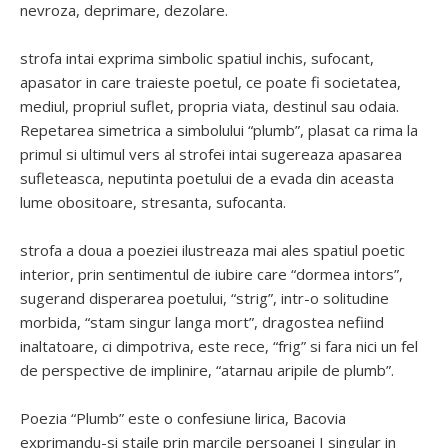
nevroza, deprimare, dezolare.
strofa intai exprima simbolic spatiul inchis, sufocant,
apasator in care traieste poetul, ce poate fi societatea,
mediul, propriul suflet, propria viata, destinul sau odaia.
Repetarea simetrica a simbolului “plumb”, plasat ca rima la
primul si ultimul vers al strofei intai sugereaza apasarea
sufleteasca, neputinta poetului de a evada din aceasta
lume obositoare, stresanta, sufocanta.
strofa a doua a poeziei ilustreaza mai ales spatiul poetic
interior, prin sentimentul de iubire care “dormea intors”,
sugerand disperarea poetului, “strig”, intr-o solitudine
morbida, “stam singur langa mort”, dragostea nefiind
inaltatoare, ci dimpotriva, este rece, “frig” si fara nici un fel
de perspective de implinire, “atarnau aripile de plumb”.
Poezia “Plumb” este o confesiune lirica, Bacovia
exprimandu-si staile prin marcile persoanei I singular in