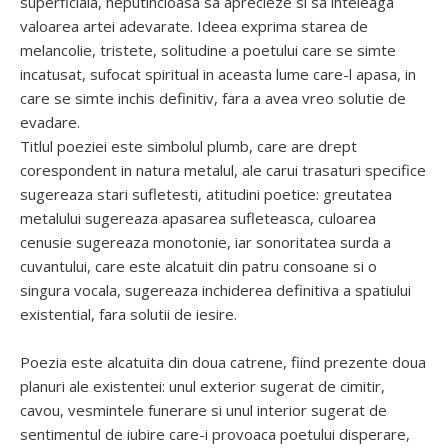
superficiala, neputincioasa sa aprecieze si sa inteleaga
valoarea artei adevarate. Ideea exprima starea de
melancolie, tristete, solitudine a poetului care se simte
incatusat, sufocat spiritual in aceasta lume care-l apasa, in
care se simte inchis definitiv, fara a avea vreo solutie de
evadare.
Titlul poeziei este simbolul plumb, care are drept
corespondent in natura metalul, ale carui trasaturi specifice
sugereaza stari sufletesti, atitudini poetice: greutatea
metalului sugereaza apasarea sufleteasca, culoarea
cenusie sugereaza monotonie, iar sonoritatea surda a
cuvantului, care este alcatuit din patru consoane si o
singura vocala, sugereaza inchiderea definitiva a spatiului
existential, fara solutii de iesire.
Poezia este alcatuita din doua catrene, fiind prezente doua
planuri ale existentei: unul exterior sugerat de cimitir,
cavou, vesmintele funerare si unul interior sugerat de
sentimentul de iubire care-i provoaca poetului disperare,