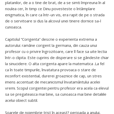
platanilor, de a o tine de brat, de a se simti împreuna în al
noulea cer, în timp ce Dinu povesteste o întâmplare
enigmatica, în care ca într-un vis, era rapit de pe o strada
de o servitoare si dus la alcovul unei tinere dornice sa-l
cunoasca.
Capitolul “Corigenta” descrie o experienta extrema a
autorului: ramâne corigent la germana, din cauza unui
profesor cu o privire îngrozitoare, care îl face sa uite lectia
într-o clipita. Este cuprins de disperare si se gândeste chiar
la sinucidere. O alta corigenta apare la matematica .La fel
ca în toate timpurile, învatatura provoaca o stare de
inconfort existential, durerei groaznice de cap, un stres
imens accentuat de mecanicismul învatamântului acelei
vremi. Scopul corigentei pentru profesor era acela ca elevul
sa se pregateasca mai bine, sa cunoasca mai bine detaliile
acelui obiect subtil.
Soarele de noiembrie trist în aceast? perioada a anului,