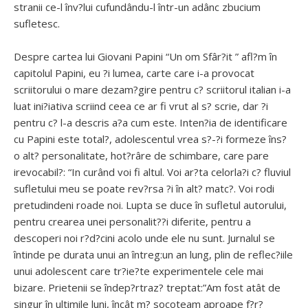
stranii ce-l înv?lui cufundându-l într-un adânc zbucium
sufletesc.
Despre cartea lui Giovani Papini “Un om Sfâr?it ” afl?m în
capitolul Papini, eu ?i lumea, carte care i-a provocat
scriitorului o mare dezam?gire pentru c? scriitorul italian i-a
luat ini?iativa scriind ceea ce ar fi vrut al s? scrie, dar ?i
pentru c? l-a descris a?a cum este. Inten?ia de identificare
cu Papini este total?, adolescentul vrea s?-?i formeze îns?
o alt? personalitate, hot?râre de schimbare, care pare
irevocabil?: “In curând voi fi altul. Voi ar?ta celorla?i c? fluviul
sufletului meu se poate rev?rsa ?i în alt? matc?. Voi rodi
pretudindeni roade noi. Lupta se duce în sufletul autorului,
pentru crearea unei personalit??i diferite, pentru a
descoperi noi r?d?cini acolo unde ele nu sunt. Jurnalul se
întinde pe durata unui an întreg:un an lung, plin de reflec?iile
unui adolescent care tr?ie?te experimentele cele mai
bizare. Prietenii se îndep?rtraz? treptat:”Am fost atât de
singur în ultimile luni, încât m? socoteam aproape f?r?