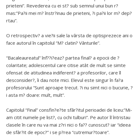
prieteni”. Revederea cu ei st? sub semnul unui bun r?
mas:”Pa?ii mei m? înstr?inau de prieteni, ?i pa?ii lor m? dep?
rtau”.
O retrospectiv? a vie?ii sale la vârsta de optisprezece ani o
face autorul în capitolul “M? clatin? Vânturile”.
“Bacaleaureatul” înf??i?eaz? partea final? a epocii de ?
colaritate; adolescentul care citise atât de mult se simte
ofensat de atitudinea indiferent? a profesorilor, care îl
desconsider?, îi dau note mici. Elevul este singur în fa?a
profesorului “Sunt aproape trecut. ?i nu simt nici o bucurie, ?
i asta m? doare: mult, mult”.
Capitolul “Final” consfin?e?te sfâr?itul perioadei de liceu:”Mi-
am citit numele pe list?, cu ochi tulburi”. Pe autor îl întristau
clasele în care nu va mai z?ri nici o fa?? cunoscut? iar “ideea
de sfâr?it de epoc?” i se p?rea “cutremur?toare”.