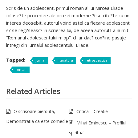
Scris de un adolescent, primul roman al lui Mircea Eliade
folose?te procedee ale prozei moderne ?i se cite?te cu un
interes deosebit, autorul voind astel ca fiecare adolescent
s? se reg?seasc? în scrierea lui, de aceea autorul l-a numit
“Romanul adolescentului miop”, chiar dac? con?ine pasaje
întregi din jurnalul adolescentului Eliade.
Tagged:
jurnal
literatura
retrospectiva
roman
Related Articles
O scrisoare pierduta,
Critica – Creatie
Demonstratia ca este comedie
Mihai Eminescu – Profilul
spiritual