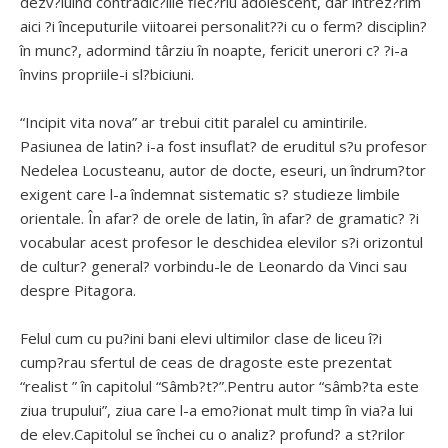
dezv?luind contradic?iile fiec?riu adolescent, dar întrez?rim
aici ?i începuturile viitoarei personalit??i cu o ferm? disciplin?
în munc?, adormind târziu în noapte, fericit unerori c? ?i-a
învins propriile-i sl?biciuni.
“Incipit vita nova” ar trebui citit paralel cu amintirile.
Pasiunea de latin? i-a fost insuflat? de eruditul s?u profesor
Nedelea Locusteanu, autor de docte, eseuri, un îndrum?tor
exigent care l-a îndemnat sistematic s? studieze limbile
orientale. În afar? de orele de latin, în afar? de gramatic? ?i
vocabular acest profesor le deschidea elevilor s?i orizontul
de cultur? general? vorbindu-le de Leonardo da Vinci sau
despre Pitagora.
Felul cum cu pu?ini bani elevi ultimilor clase de liceu î?i
cump?rau sfertul de ceas de dragoste este prezentat
“realist ” în capitolul “Sâmb?t?”.Pentru autor “sâmb?ta este
ziua trupului”, ziua care l-a emo?ionat mult timp în via?a lui
de elev.Capitolul se închei cu o analiz? profund? a st?rilor