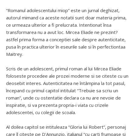
“Romanul adolescentului miop” este un jurnal deghizat,
autorul mimand ca aceste notatii sunt doar materia prima,
ce urmeaza ulterior a fi prelucrata. Intentionat însa
transformarea nu a avut loc. Mircea Eliade ne prezint?
astfel prima forma a conceptiei sale despre autenticitate,
pusa în practica ulterior în eseurile sale si în perfectiontaa
Maitrey.
Scris de un adolescent, primul roman al lui Mircea Eliade
foloseste procedee ale prozei moderne si se citeste cu un
deosebit interes. Autenticitatea ne întâmpina la tot pasul,
începand cu primul capitol intitulat “Trebuie sa scriu un
roman”, unde cu ostentatie declara ca nu are nevoie de
inspiratie, si va prezenta propria-i viata cu crizele
adolescentei, cu colegii de scoala.
Al doilea capitol se intituleaza “Gloria lui Robert”, personaj
care îl citeste pe D'Annunzio, italianul “cu carti frumoase si