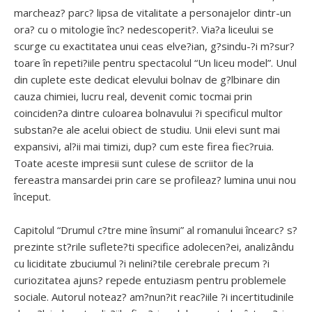
marcheaz? parc? lipsa de vitalitate a personajelor dintr-un
ora? cu o mitologie înc? nedescoperit?. Via?a liceului se
scurge cu exactitatea unui ceas elve?ian, g?sindu-?i m?sur?
toare în repeti?iile pentru spectacolul “Un liceu model”. Unul
din cuplete este dedicat elevului bolnav de g?lbinare din
cauza chimiei, lucru real, devenit comic tocmai prin
coinciden?a dintre culoarea bolnavului ?i specificul multor
substan?e ale acelui obiect de studiu. Unii elevi sunt mai
expansivi, al?ii mai timizi, dup? cum este firea fiec?ruia.
Toate aceste impresii sunt culese de scriitor de la
fereastra mansardei prin care se profileaz? lumina unui nou
început.
Capitolul “Drumul c?tre mine însumi” al romanului încearc? s?
prezinte st?rile suflete?ti specifice adolecen?ei, analizându
cu liciditate zbuciumul ?i nelini?tile cerebrale precum ?i
curiozitatea ajuns? repede entuziasm pentru problemele
sociale. Autorul noteaz? am?nun?it reac?iile ?i incertitudinile