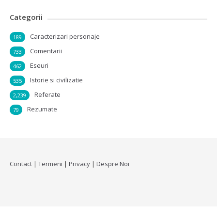
Categorii
Caracterizari personaje
189
Comentarii
733
Eseuri
462
Istorie si civilizatie
535
Referate
2,239
Rezumate
79
Contact
|
Termeni
|
Privacy
|
Despre Noi