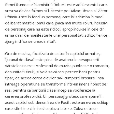
femei frumoase în amintiri”. Robert este adolescentul care
vrea sa devina faimos si îi citeste pe Balzac, Ibsen si Victor
Eftimiu. Este în fond un personaj care îsi schimba în mod
deliberat mastile, omul care joaca mai multe roluri, incluisiv
de personaj care nu este ridicol, apropiindu-se în cele din
urma chiar de manifestarile unei personalitati schizofrenice,
ajungând “sa se creada altul”.
Ora de muzica, focalizata de autor în capitolul urmator,
“Juranal de clasa” este plina de avatarurile nesupunerii
vârstelor tinere. Profesorul de muzica publicase o romanta,
denumita “Crinul”, si voia sa-si recupereze banii pentru
tipar, de aceea cerea elevilor sa-i cumpere brosura. Insa
întreaga operatiune se transforma într-un imens hohot de
ras, perntru ca baritonii clasei încep sa vocifereze la
cererea profesorului. Un personaj grotesc care apare în
acest capitol sub denumirea de Fosil , este un evreu schiop
care stie bine chimie si copiaza la teze. Colea este un