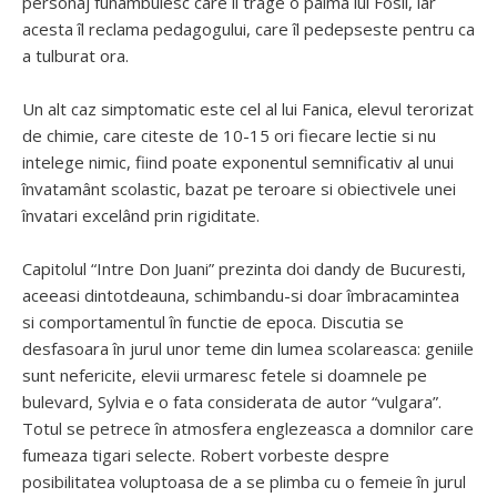
personaj funambulesc care îi trage o palma lui Fosil, iar
acesta îl reclama pedagogului, care îl pedepseste pentru ca
a tulburat ora.
Un alt caz simptomatic este cel al lui Fanica, elevul terorizat
de chimie, care citeste de 10-15 ori fiecare lectie si nu
intelege nimic, fiind poate exponentul semnificativ al unui
învatamânt scolastic, bazat pe teroare si obiectivele unei
învatari excelând prin rigiditate.
Capitolul “Intre Don Juani” prezinta doi dandy de Bucuresti,
aceeasi dintotdeauna, schimbandu-si doar îmbracamintea
si comportamentul în functie de epoca. Discutia se
desfasoara în jurul unor teme din lumea scolareasca: geniile
sunt nefericite, elevii urmaresc fetele si doamnele pe
bulevard, Sylvia e o fata considerata de autor “vulgara”.
Totul se petrece în atmosfera englezeasca a domnilor care
fumeaza tigari selecte. Robert vorbeste despre
posibilitatea voluptoasa de a se plimba cu o femeie în jurul