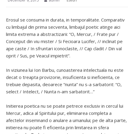
December 9, 2015
admin
Eseuri
Erosul se consuma in durata, in temporalitate. Comparativ
cu limbajul din prima secventa, limbajul poetic atinge aici
limita extrema a abstractizarii: “O, Mercur, / Frate pur /
Conceput din viu mister / Si Fecioara Lucifer, // inclinat pe
ape caste / In sfruntari iconoclaste, // Cap cladit / Din val
oprit / Sus, pe Veacul impietrit”.
In viziunea lui Ion Barbu, cunoasterea intelectuala nu este
decat o treapta provizorie, insuficienta si ineficienta, ce
trebuie depasita, deoarece “nunta” nu s-a sarbatorit: “O,
select / Intelect, / Nunta n-am sarbatorit…”
Initierea poetica nu se poate petrece exclusiv in cercul lui
Mercur, adica al Spiritului pur, eliminarea completa a
afectelor insemnand o anulare a umanului; pe de alta parte,
initierea nu poate fi eficienta prin limitarea in sfera