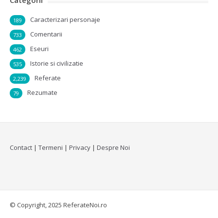
Categorii
Caracterizari personaje
189
Comentarii
733
Eseuri
462
Istorie si civilizatie
535
Referate
2,239
Rezumate
79
Contact
|
Termeni
|
Privacy
|
Despre Noi
© Copyright, 2025 ReferateNoi.ro