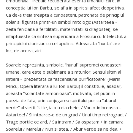
emotionala. Trebuie recuperata esenta umanului care, in
conceptia lui Ion Barbu, se afla in spirit si afect deopotriva.
Ca de-a treia treapta a cunoasterii, patronata de principiul
solar si figurata printr-un simbol mitologic (Astarteea –
zeita feniciana a fertilitatii, maternitatii si dragostei), se
infaptuieste ca sinteza superioara a Erosului cu Intelectul, a
principiului dionisiac cu cel apolinic. Adevarata “nunta” are
loc, de aceea, aici.
Soarele reprezinta, simbolic, “nunul” supremei cunoasteri
umane, care este o sublimare a simturilor. Sensul ultim al
initierii – prezentata ca “ascensiune purificatoare” (Marin
Mincu, Opera literara a lui Ion Barbu) il constituie, asadar,
aceasta “solaritate armonioasa”, motivata, cel putin in
poezia de fata, prin conjugarea spiritului pur cu “aburul
verde” al vietii: “Uite, ia a treia cheie, / Var-o-in broasca –
Astartee! / Si intoarce-o de un grad / Unui timp retrograd, /
Trage portile ce ard, / Sa intram / Sa ospatam / In camara
Soarelui / Marelui / Nun si stea, / Abur verde sa ne dea, /