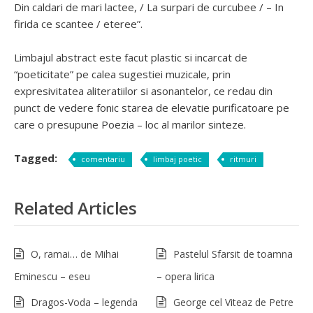
Din caldari de mari lactee, / La surpari de curcubee / – In
firida ce scantee / eteree”.
Limbajul abstract este facut plastic si incarcat de
“poeticitate” pe calea sugestiei muzicale, prin
expresivitatea aliteratiilor si asonantelor, ce redau din
punct de vedere fonic starea de elevatie purificatoare pe
care o presupune Poezia – loc al marilor sinteze.
Tagged:
comentariu
limbaj poetic
ritmuri
Related Articles
O, ramai… de Mihai
Pastelul Sfarsit de toamna
Eminescu – eseu
– opera lirica
Dragos-Voda – legenda
George cel Viteaz de Petre