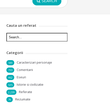
SEARCH
Cauta un referat
Categorii
Caracterizari personaje
189
Comentarii
733
Eseuri
462
Istorie si civilizatie
535
Referate
2,239
Rezumate
79