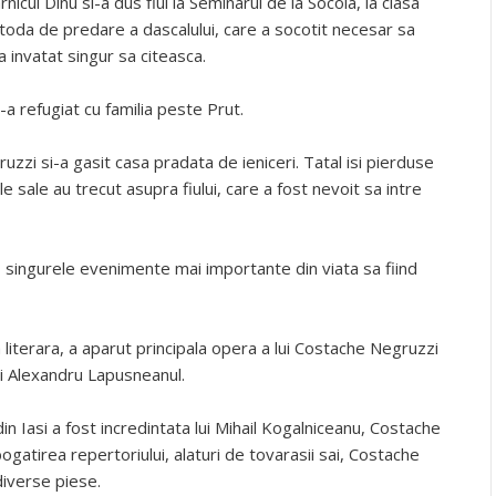
cul Dinu si-a dus fiul la Seminarul de la Socola, la clasa
toda de predare a dascalului, care a socotit necesar sa
 invatat singur sa citeasca.
-a refugiat cu familia peste Prut.
uzzi si-a gasit casa pradata de ieniceri. Tatal isi pierduse
le sale au trecut asupra fiului, care a fost nevoit sa intre
a, singurele evenimente mai importante din viata sa fiind
a literara, a aparut principala opera a lui Costache Negruzzi
i Alexandru Lapusneanul.
 din Iasi a fost incredintata lui Mihail Kogalniceanu, Costache
ogatirea repertoriului, alaturi de tovarasii sai, Costache
diverse piese.