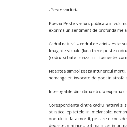
-Peste varfuri-
Poezia Peste varfuri, publicata in volum
exprima un sentiment de profunda melan
Cadrul natural – codrul de arini – este su
Imaginile vizuale (luna trece peste codru
(codru-si bate frunza lin – fosneste; corn
Noaptea simbolizeaza intunericul mortii, i
nemangaiet, invocate de poet in strofa 
Interogatiile din ultima strofa exprima 
Corespondenta dintre cadrul natural si s
stilistice: epitetele lin, melancolic, ne
poetului in fata mortii, pe care o conside
departe, mai incet, tot mai incet imprim