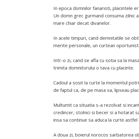
In epoca domnilor fanarioti, placintele e
Un domn grec gurmand consuma zilnic ace
mare chiar decat divanelor.
In acele timpuri, cand demnitatile se obt
merite personale, un curtean oportunist 
Intr-o zi, cand se afla cu sotia sa la masa
trimita domnitorului o tava cu placinte.
Cadoul a sosit la curte la momentul potr
de faptul ca, de pe masa sa, lipseau plac
Multumit ca situatia s-a rezolvat si inc
credincer, stolnici si becer si a hotarat s
insa sa continue sa aduca la curte astfel
A doua zi, boierul norocos sarbatorea ob