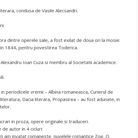
iterara, condusa de Vasile Alecsandri.
ii.
nora dintre operele sale, a fost exilat de doua ori la mosie:
 in 1844, pentru povestirea Toderica.
 Alexandru Ioan Cuza si membru al Societatii academice.
68.
 in periodicele vremii – Albina romaneasca, Curierul de
iteratura, Dacia literara, Propasirea – au fost adunate, in
telor.
crari in proza, opere originale si traduceri.
 de autor in 4 cicluri:
Cum am invatat romaneste, nuvelele romantice Zoe, O