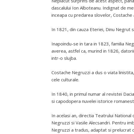
Neplacut surprins de acest aspect, paharni
dascalului Ion Alboteanu. Indignat de me
inceapa cu predarea slovelor, Costache a
In 1821, din cauza Eteriei, Dinu Negrut s
Inapoindu-se in tara in 1823, familia Negr
averea, astfel ca, murind in 1826, datorii
intr-o slujba.
Costache Negruzzi a dus o viata linistit
cele culturale.
In 1840, in primul numar al revistei Daci
si capodopera nuvelei istorice romanest
In acelasi an, directia Teatrului National
Negruzzi si Vasile Alecsandri. Pentru imb
Negruzzi a tradus, adaptat si prelucrat 