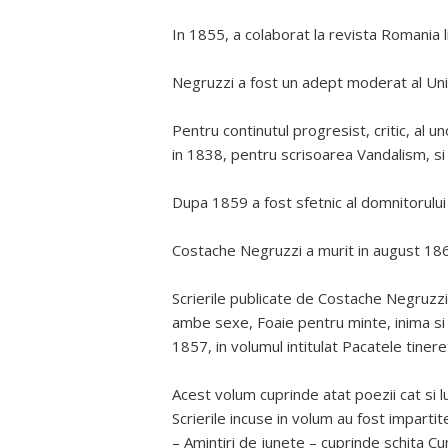
In 1855, a colaborat la revista Romania l
Negruzzi a fost un adept moderat al Unir
Pentru continutul progresist, critic, al u
in 1838, pentru scrisoarea Vandalism, si
Dupa 1859 a fost sfetnic al domnitorului
Costache Negruzzi a murit in august 18
Scrierile publicate de Costache Negruzzi
ambe sexe, Foaie pentru minte, inima si l
1857, in volumul intitulat Pacatele tinere
Acest volum cuprinde atat poezii cat si lu
Scrierile incuse in volum au fost impartite
– Amintiri de junete – cuprinde schita 