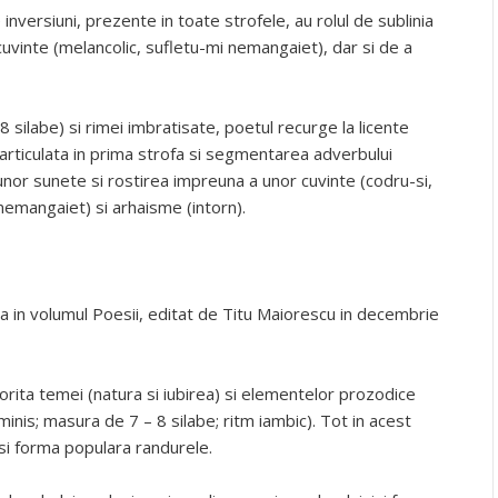
 inversiuni, prezente in toate strofele, au rolul de sublinia
uvinte (melancolic, sufletu-mi nemangaiet), dar si de a
8 silabe) si rimei imbratisate, poetul recurge la licente
earticulata in prima strofa si segmentarea adverbului
unor sunete si rostirea impreuna a unor cuvinte (codru-si,
(nemangaiet) si arhaisme (intorn).
ta in volumul Poesii, editat de Titu Maiorescu in decembrie
torita temei (natura si iubirea) si elementelor prozodice
minis; masura de 7 – 8 silabe; ritm iambic). Tot in acest
si forma populara randurele.