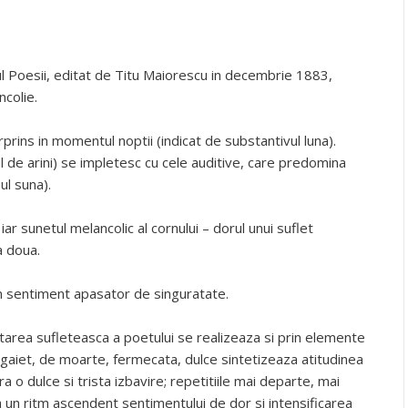
ul Poesii, editat de Titu Maiorescu in decembrie 1883,
colie.
rprins in momentul noptii (indicat de substantivul luna).
l de arini) se impletesc cu cele auditive, care predomina
ul suna).
ar sunetul melancolic al cornului – dorul unui suflet
a doua.
un sentiment apasator de singuratate.
tarea sufleteasca a poetului se realizeaza si prin elemente
mangaiet, de moarte, fermecata, dulce sintetizeaza atitudinea
ra o dulce si trista izbavire; repetitiile mai departe, mai
a un ritm ascendent sentimentului de dor si intensificarea