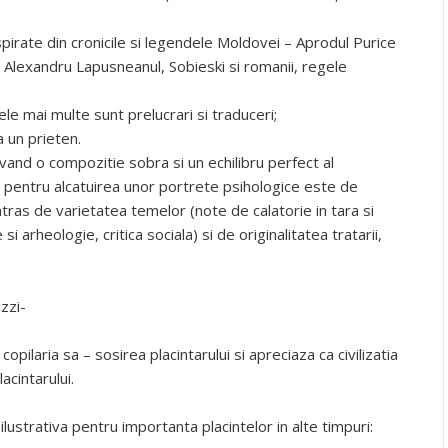
spirate din cronicile si legendele Moldovei – Aprodul Purice
, Alexandru Lapusneanul, Sobieski si romanii, regele
ele mai multe sunt prelucrari si traduceri;
a un prieten.
, avand o compozitie sobra si un echilibru perfect al
pentru alcatuirea unor portrete psihologice este de
e atras de varietatea temelor (note de calatorie in tara si
i arheologie, critica sociala) si de originalitatea tratarii,
zzi-
opilaria sa – sosirea placintarului si apreciaza ca civilizatia
acintarului.
lustrativa pentru importanta placintelor in alte timpuri: