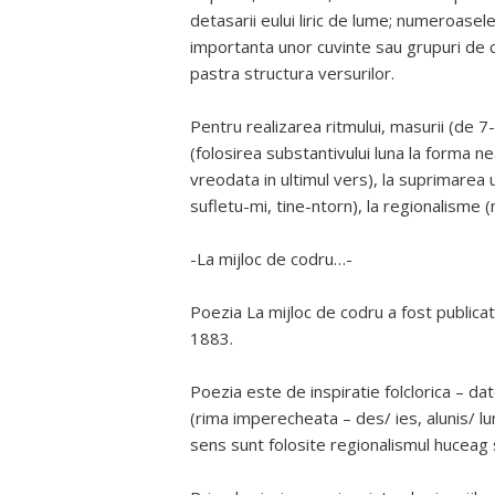
detasarii eului liric de lume; numeroasele
importanta unor cuvinte sau grupuri de c
pastra structura versurilor.
Pentru realizarea ritmului, masurii (de 7-
(folosirea substantivului luna la forma n
vreodata in ultimul vers), la suprimarea 
sufletu-mi, tine-ntorn), la regionalisme 
-La mijloc de codru…-
Poezia La mijloc de codru a fost publica
1883.
Poezia este de inspiratie folclorica – da
(rima imperecheata – des/ ies, alunis/ lu
sens sunt folosite regionalismul huceag 