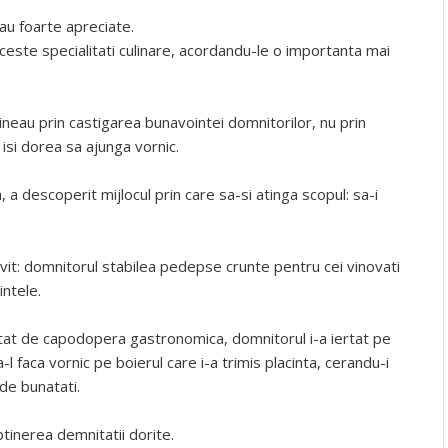
rau foarte apreciate.
ste specialitati culinare, acordandu-le o importanta mai
ineau prin castigarea bunavointei domnitorilor, nu prin
isi dorea sa ajunga vornic.
, a descoperit mijlocul prin care sa-si atinga scopul: sa-i
ivit: domnitorul stabilea pedepse crunte pentru cei vinovati
intele.
antat de capodopera gastronomica, domnitorul i-a iertat pe
a-l faca vornic pe boierul care i-a trimis placinta, cerandu-i
 de bunatati.
tinerea demnitatii dorite.