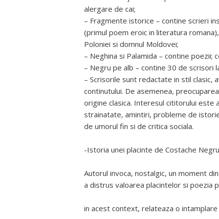
alergare de cai;
– Fragmente istorice – contine scrieri in
(primul poem eroic in literatura romana)
Poloniei si domnul Moldovei;
– Neghina si Palamida – contine poezii; c
– Negru pe alb – contine 30 de scrisori l
– Scrisorile sunt redactate in stil clasic
continutului. De asemenea, preocuparea 
origine clasica. Interesul cititorului est
strainatate, amintiri, probleme de istorie s
de umorul fin si de critica sociala.
-Istoria unei placinte de Costache Negru
Autorul invoca, nostalgic, un moment din c
a distrus valoarea placintelor si poezia pl
in acest context, relateaza o intamplare i