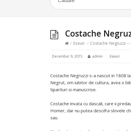
Costache Negruzz
/
Eseuri
/
Costache Negruzzi – f
December 9, 2015
admin
Eseuri
Costache Negruzzi s-a nascut in 1808 la Tr
Negrut, om iubitor de cultura, avea o bib
tiparituri si manuscrise.
Costache invata cu dascali, care ii preda
Homer, dar nu putea descifra slovele chiri
sau.