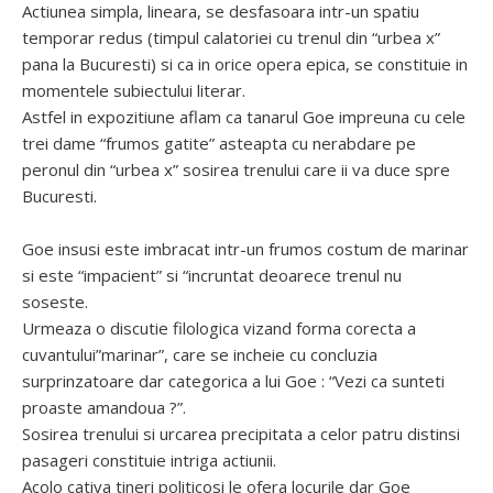
Actiunea simpla, lineara, se desfasoara intr-un spatiu
temporar redus (timpul calatoriei cu trenul din “urbea x”
pana la Bucuresti) si ca in orice opera epica, se constituie in
momentele subiectului literar.
Astfel in expozitiune aflam ca tanarul Goe impreuna cu cele
trei dame “frumos gatite” asteapta cu nerabdare pe
peronul din “urbea x” sosirea trenului care ii va duce spre
Bucuresti.
Goe insusi este imbracat intr-un frumos costum de marinar
si este “impacient” si “incruntat deoarece trenul nu
soseste.
Urmeaza o discutie filologica vizand forma corecta a
cuvantului”marinar”, care se incheie cu concluzia
surprinzatoare dar categorica a lui Goe : “Vezi ca sunteti
proaste amandoua ?”.
Sosirea trenului si urcarea precipitata a celor patru distinsi
pasageri constituie intriga actiunii.
Acolo cativa tineri politicosi le ofera locurile dar Goe