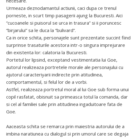
necesare.
Urmeaza deznodamantul actiunii, caci dupa ce trenul
porneste, in scurt timp pasagerii ajung la Bucuresti. Aici
“cucoanele si puisorul se urca in trasura” si ii poruncesc
“birjarului” sa le duca la “bulivard”.
Ca in orice schita, personajele sunt prezentate succint fiind
surprinse trasaturile acestora intr-o singura imprejurare
din existenta lor: calatoria la Bucuresti.
Portetul lor lipsind, exceptand vestimentatia lui Goe,
autorul realizeaza portretele morale ale personajului cu
ajutorul caracteriyarii indirecte prin atitudinea,
comportamentul, si felul lor de a vorbi.
Astfel, realizeaza portretul moral al lui Goe sub forma unui
copil rasfatat, obisnuit sa primeasca totul la comanda, dar
si cel al familiei sale prin atitudinea ingaduitoare fata de
Goe.
Aaceasta schita se remarca prin maiestria autorului de a
imbina naratiunea cu dialogul si prin umorul care se degaja