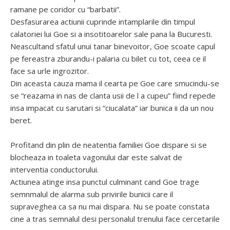
ramane pe coridor cu “barbatii”.
Desfasurarea actiunii cuprinde intamplarile din timpul
calatoriei lui Goe si a insotitoarelor sale pana la Bucuresti.
Neascultand sfatul unui tanar binevoitor, Goe scoate capul
pe fereastra zburandu-i palaria cu bilet cu tot, ceea ce il
face sa urle ingrozitor.
Din aceasta cauza mama il cearta pe Goe care smucindu-se
se “reazama in nas de clanta usii de l a cupeu” fiind repede
insa impacat cu sarutari si “ciucalata” iar bunica ii da un nou
beret.
Profitand din plin de neatentia familiei Goe dispare si se
blocheaza in toaleta vagonului dar este salvat de
interventia conductorului.
Actiunea atinge insa punctul culminant cand Goe trage
semnmalul de alarma sub privirile bunicii care il
supraveghea ca sa nu mai dispara. Nu se poate constata
cine a tras semnalul desi personalul trenului face cercetarile