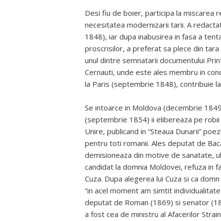
Desi fiu de boier, participa la miscarea 
necesitatea modernizarii tarii. A redac
1848), iar dupa inabusirea in fasa a tenta
proscrisilor, a preferat sa plece din tara
unul dintre semnatarii documentului Print
Cernauti, unde este ales membru in condu
la Paris (septembrie 1848), contribuie l
Se intoarce in Moldova (decembrie 1849),
(septembrie 1854) ii elibereaza pe robii 
Unire, publicand in “Steaua Dunarii” poez
pentru toti romanii. Ales deputat de Ba
demisioneaza din motive de sanatate, ul
candidat la domnia Moldovei, refuza in fa
Cuza. Dupa alegerea lui Cuza si ca domn 
“in acel moment am simtit individualitat
deputat de Roman (1869) si senator (1879
a fost cea de ministru al Afacerilor Stra