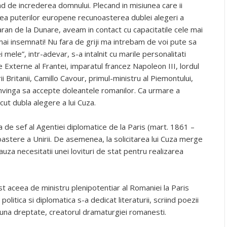
d de increderea domnului. Plecand in misiunea care ii
tea puterilor europene recunoasterea dublei alegeri a
taran de la Dunare, aveam in contact cu capacitatile cele mai
ai insemnati! Nu fara de griji ma intrebam de voi pute sa
i mele”, intr-adevar, s-a intalnit cu marile personalitati
 Externe al Frantei, imparatul francez Napoleon III, lordul
 Britanii, Camillo Cavour, primul-ministru al Piemontului,
nvinga sa accepte doleantele romanilor. Ca urmare a
cut dubla alegere a lui Cuza.
a de sef al Agentiei diplomatice de la Paris (mart. 1861 –
oastere a Unirii. De asemenea, la solicitarea lui Cuza merge
uza necesitatii unei lovituri de stat pentru realizarea
ost aceea de ministru plenipotentiar al Romaniei la Paris
politica si diplomatica s-a dedicat literaturii, scriind poezii
 buna dreptate, creatorul dramaturgiei romanesti.