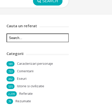
SEARCH
Cauta un referat
Categorii
Caracterizari personaje
189
Comentarii
733
Eseuri
462
Istorie si civilizatie
535
Referate
2,239
Rezumate
79