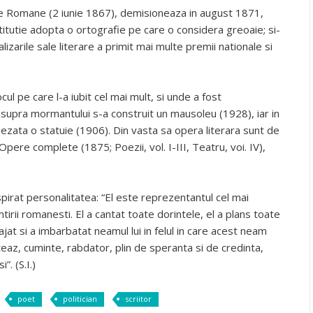
e Romane (2 iunie 1867), demisioneaza in august 1871,
titutie adopta o ortografie pe care o considera greoaie; si-
lizarile sale literare a primit mai multe premii nationale si
ocul pe care l-a iubit cel mai mult, si unde a fost
supra mormantului s-a construit un mausoleu (1928), iar in
asezata o statuie (1906). Din vasta sa opera literara sunt de
pere complete (1875; Poezii, vol. I-III, Teatru, voi. IV),
pirat personalitatea: “El este reprezentantul cel mai
mtirii romanesti. El a cantat toate dorintele, el a plans toate
rajat si a imbarbatat neamul lui in felul in care acest neam
iteaz, cuminte, rabdator, plin de speranta si de credinta,
. (S.I.)
poet
politician
scriitor