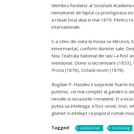
Membru fondator al Societatii Academic
nemultumit de faptul ca prestigioasa ins
a reluat locul abia in mai 1879. Pentru rea
internationale.
S-a stins din viata la mosia sa Mircesti, l
inmormantat, conform dorintei sale. Dea
fata Teatrului National din Iasi i-a fost 
mentionat: Doine si lacramioare (1853), O
Proza (1876), Ostasii nostri (1878).
Bogdan P. Hasdeu ii surprinde foarte ins
puternic, cel mai complet al gandirii si si
nevoile si necazurile romanimii. El a incu
putea sa inteleaga; a fost vesel, trist, v
glumet si intelept ca poporul roman insusi”
Tagged:
acadamician
Dramaturg