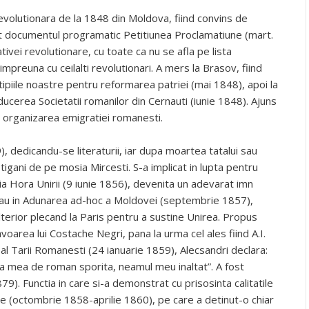
revolutionara de la 1848 din Moldova, fiind convins de
tat documentul programatic Petitiunea Proclamatiune (mart.
tivei revolutionare, cu toate ca nu se afla pe lista
 impreuna cu ceilalti revolutionari. A mers la Brasov, fiind
ipiile noastre pentru reformarea patriei (mai 1848), apoi la
cerea Societatii romanilor din Cernauti (iunie 1848). Ajuns
a organizarea emigratiei romanesti.
 dedicandu-se literaturii, iar dupa moartea tatalui sau
tigani de pe mosia Mircesti. S-a implicat in lupta pentru
ia Hora Unirii (9 iunie 1856), devenita un adevarat imn
cau in Adunarea ad-hoc a Moldovei (septembrie 1857),
terior plecand la Paris pentru a sustine Unirea. Propus
voarea lui Costache Negri, pana la urma cel ales fiind A.I.
al Tarii Romanesti (24 ianuarie 1859), Alecsandri declara:
ea mea de roman sporita, neamul meu inaltat”. A fost
). Functia in care si-a demonstrat cu prisosinta calitatile
ine (octombrie 1858-aprilie 1860), pe care a detinut-o chiar