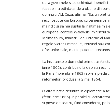
daca guvernele s-au schimbat, beneficiin
fusese incredintata, de a obtine din par
domnului Al.I. Cuza, afirma: “Eu, un biet 
recunoscute din Europa, cu oamenii cei m
ma ridic si sa ma sustin la inaltimea misie
europene: contele Walewski, ministrul de
Malmesbury, ministrul de Externe al Marii
regele Victor Emmanuel, reusind sa-i co
eforturilor sale, marile puteri au recunos
La insistentele domnului primeste functi
iunie 1862), contribuind la deplina recun
la Paris (noiembrie 1863) spre a pleda ca
reformelor, produsa la 2 mai 1864.
O alta functie detinuta in diplomatie a f
(februarie 1885). in paralel cu activitatea 
si piese de teatru, fiind considerat, pe