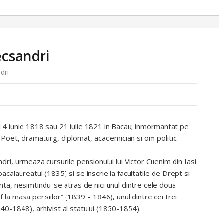
ecsandri
dri
14 iunie 1818 sau 21 iulie 1821 in Bacau; inmormantat pe
. Poet, dramaturg, diplomat, academician si om politic.
ndri, urmeaza cursurile pensionului lui Victor Cuenim din Iasi
bacalaureatul (1835) si se inscrie la facultatile de Drept si
ta, nesimtindu-se atras de nici unul dintre cele doua
f la masa pensiilor” (1839 – 1846), unul dintre cei trei
1840-1848), arhivist al statului (1850-1854).