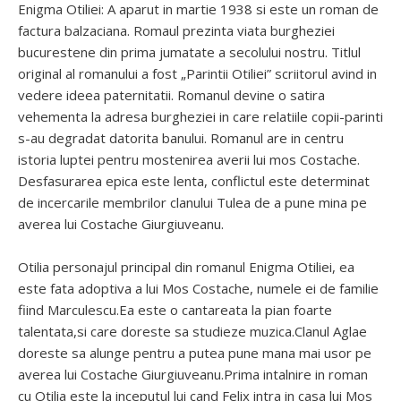
Enigma Otiliei: A aparut in martie 1938 si este un roman de
factura balzaciana. Romaul prezinta viata burgheziei
bucurestene din prima jumatate a secolului nostru. Titlul
original al romanului a fost „Parintii Otiliei” scriitorul avind in
vedere ideea paternitatii. Romanul devine o satira
vehementa la adresa burgheziei in care relatiile copii-parinti
s-au degradat datorita banului. Romanul are in centru
istoria luptei pentru mostenirea averii lui mos Costache.
Desfasurarea epica este lenta, conflictul este determinat
de incercarile membrilor clanului Tulea de a pune mina pe
averea lui Costache Giurgiuveanu.
Otilia personajul principal din romanul Enigma Otiliei, ea
este fata adoptiva a lui Mos Costache, numele ei de familie
fiind Marculescu.Ea este o cantareata la pian foarte
talentata,si care doreste sa studieze muzica.Clanul Aglae
doreste sa alunge pentru a putea pune mana mai usor pe
averea lui Costache Giurgiuveanu.Prima intalnire in roman
cu Otilia este la inceputul lui cand Felix intra in casa lui Mos