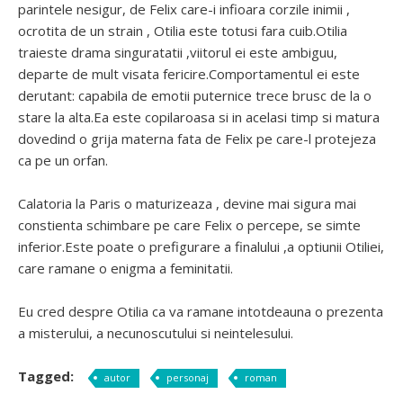
parintele nesigur, de Felix care-i infioara corzile inimii ,
ocrotita de un strain , Otilia este totusi fara cuib.Otilia
traieste drama singuratatii ,viitorul ei este ambiguu,
departe de mult visata fericire.Comportamentul ei este
derutant: capabila de emotii puternice trece brusc de la o
stare la alta.Ea este copilaroasa si in acelasi timp si matura
dovedind o grija materna fata de Felix pe care-l protejeza
ca pe un orfan.
Calatoria la Paris o maturizeaza , devine mai sigura mai
constienta schimbare pe care Felix o percepe, se simte
inferior.Este poate o prefigurare a finalului ,a optiunii Otiliei,
care ramane o enigma a feminitatii.
Eu cred despre Otilia ca va ramane intotdeauna o prezenta
a misterului, a necunoscutului si neintelesului.
Tagged:
autor
personaj
roman