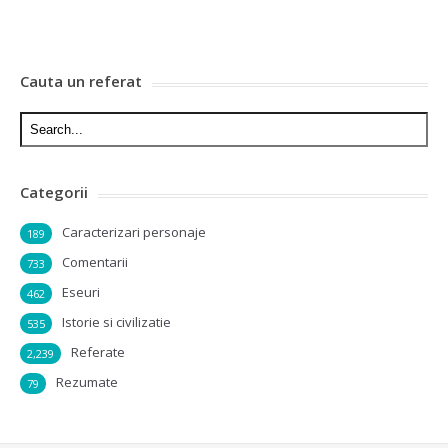
Cauta un referat
Categorii
Caracterizari personaje
189
Comentarii
733
Eseuri
462
Istorie si civilizatie
535
Referate
2,239
Rezumate
79