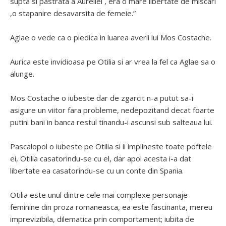
supta si pastrata a Aureliei , era o mare libertate de miscari
,o stapanire desavarsita de femeie.”
Aglae o vede ca o piedica in luarea averii lui Mos Costache.
Aurica este invidioasa pe Otilia si ar vrea la fel ca Aglae sa o
alunge.
Mos Costache o iubeste dar de zgarcit n-a putut sa-i
asigure un viitor fara probleme, nedepozitand decat foarte
putini bani in banca restul tinandu-i ascunsi sub salteaua lui.
Pascalopol o iubeste pe Otilia si ii implineste toate poftele
ei, Otilia casatorindu-se cu el, dar apoi acesta i-a dat
libertate ea casatorindu-se cu un conte din Spania.
Otilia este unul dintre cele mai complexe personaje
feminine din proza romaneasca, ea este fascinanta, mereu
imprevizibila, dilematica prin comportament; iubita de