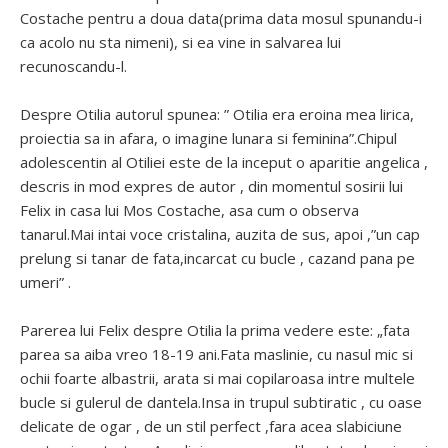
Costache pentru a doua data(prima data mosul spunandu-i
ca acolo nu sta nimeni), si ea vine in salvarea lui
recunoscandu-l.
Despre Otilia autorul spunea: ” Otilia era eroina mea lirica,
proiectia sa in afara, o imagine lunara si feminina”.Chipul
adolescentin al Otiliei este de la inceput o aparitie angelica ,
descris in mod expres de autor , din momentul sosirii lui
Felix in casa lui Mos Costache, asa cum o observa
tanarul.Mai intai voce cristalina, auzita de sus, apoi ,”un cap
prelung si tanar de fata,incarcat cu bucle , cazand pana pe
umeri” .
Parerea lui Felix despre Otilia la prima vedere este: „fata
parea sa aiba vreo 18-19 ani.Fata maslinie, cu nasul mic si
ochii foarte albastrii, arata si mai copilaroasa intre multele
bucle si gulerul de dantela.Insa in trupul subtiratic , cu oase
delicate de ogar , de un stil perfect ,fara acea slabiciune