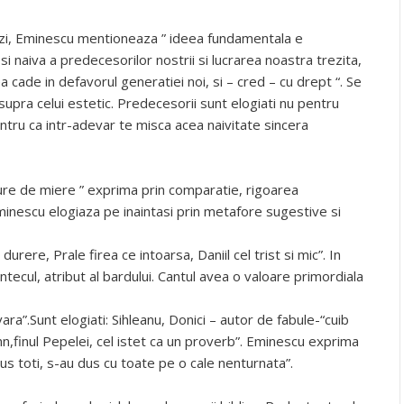
uzzi, Eminescu mentioneaza ” ideea fundamentala e
i naiva a predecesorilor nostrii si lucrarea noastra trezita,
ade in defavorul generatiei noi, si – cred – cu drept “. Se
upra celui estetic. Predecesorii sunt elogiati nu pentru
 pentru ca intr-adevar te misca acea naivitate sincera
gure de miere ” exprima prin comparatie, rigoarea
 Eminescu elogiaza pe inaintasi prin metafore sugestive si
rere, Prale firea ce intoarsa, Daniil cel trist si mic”. In
ntecul, atribut al bardului. Cantul avea o valoare primordiala
ara”.Sunt elogiati: Sihleanu, Donici – autor de fabule-“cuib
,finul Pepelei, cel istet ca un proverb”. Eminescu exprima
dus toti, s-au dus cu toate pe o cale nenturnata”.