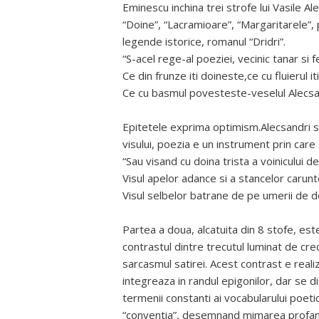
Eminescu inchina trei strofe lui Vasile Al
“Doine”, “Lacramioare”, “Margaritarele”, p
legende istorice, romanul “Dridri”.
“S-acel rege-al poeziei, vecinic tanar si f
Ce din frunze iti doineste,ce cu fluierul iti
Ce cu basmul povesteste-veselul Alecsan
Epitetele exprima optimism.Alecsandri s
visului, poezia e un instrument prin care
“Sau visand cu doina trista a voinicului d
Visul apelor adance si a stancelor carunt
Visul selbelor batrane de pe umerii de de
Partea a doua, alcatuita din 8 stofe, es
contrastul dintre trecutul luminat de cred
sarcasmul satirei. Acest contrast e reali
integreaza in randul epigonilor, dar se d
termenii constanti ai vocabularului poetic
“conventia”, desemnand mimarea profanat