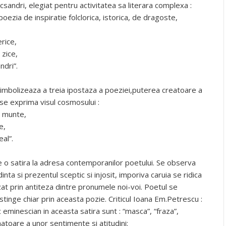
ecsandri, elegiat pentru activitatea sa literara complexa :
oezia de inspiratie folclorica, istorica, de dragoste,
erice,
 zice,
dri”.
imbolizeaza a treia ipostaza a poeziei,puterea creatoare a
 se exprima visul cosmosului :
e munte,
e,
al”.
te o satira la adresa contemporanilor poetului. Se observa
inta si prezentul sceptic si injosit, imporiva caruia se ridica
zat prin antiteza dintre pronumele noi-voi. Poetul se
istinge chiar prin aceasta pozie. Criticul Ioana Em.Petrescu :
 eminescian in aceasta satira sunt : “masca”, “fraza”,
oare a unor sentimente si atitudini: