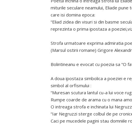
Poetul inchina o intreaga strofa lui Eliad
miturile seculare neamului, Eliade pune t
care isi domina epoca:
“Eliad zidea din visuri si din basme secul
reprezinta o prima ipostaza a poeziei,viz
Strofa urmatoare exprima admiratia poetul
(Marsul ostirii romane) Grigore Alexandr
Bolintineanu e evocat cu poezia sa “O fat
A doua ipostaza simbolica a poeziei e r
simbol al orfismului :
“Muresan scutura lantul cu-a lui voce rugi
Rumpe coarde de arama cu o mana amor
O intreaga strofa e inchinata lui Negruzzi
“Iar Negruzzi sterge colbul de pe cronic
Caci pe mucedele pagini stau domniile 