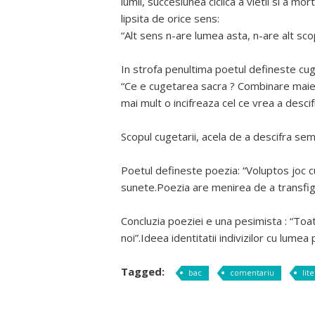
lumii, succesiunea ciclica a vietii si a m
lipsita de orice sens:
“Alt sens n-are lumea asta, n-are alt scop
In strofa penultima poetul defineste cu
“Ce e cugetarea sacra ? Combinare maiestr
mai mult o incifreaza cel ce vrea a descif
Scopul cugetarii, acela de a descifra sem
Poetul defineste poezia: “Voluptos joc cu
sunete.Poezia are menirea de a transfigu
Concluzia poeziei e una pesimista : “T
noi”.Ideea identitatii indivizilor cu lume
Tagged:
bac
comentariu
lit