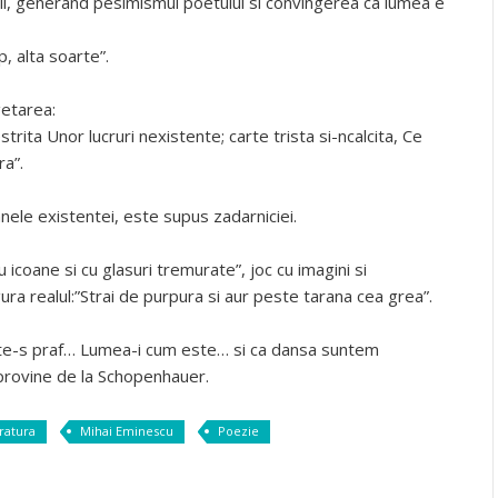
ortii, generand pesimismul poetului si convingerea ca lumea e
, alta soarte”.
getarea:
ita Unor lucruri nexistente; carte trista si-ncalcita, Ce
ra”.
nele existentei, este supus zadarniciei.
 icoane si cu glasuri tremurate”, joc cu imagini si
ra realul:”Strai de purpura si aur peste tarana cea grea”.
oate-s praf… Lumea-i cum este… si ca dansa suntem
a provine de la Schopenhauer.
eratura
Mihai Eminescu
Poezie