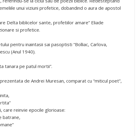
e, referindu-se la ciclul sau de poezii biblice. Redesteptand
emeliile unui viziuni profetice, dobandind o aura de apostol
are Delta biblicelor sante, profetiilor amare” Eliade
ionare si profetice.
ui pentru inaintasii sai pasoptisti “Bolliac, Carlova,
escu (Anul 1940).
a tanara pe patul mortii”.
eprezentata de Andrei Muresan, comparat cu “miticul poet”,
nita,
tita”
, care reinvie epocile glorioase:
e batrane,
romane”