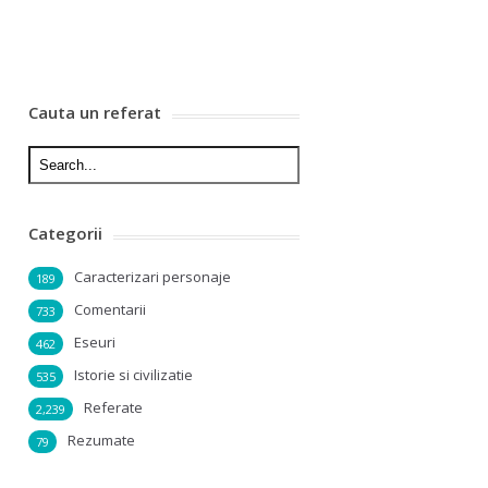
Cauta un referat
Categorii
Caracterizari personaje
189
Comentarii
733
Eseuri
462
Istorie si civilizatie
535
Referate
2,239
Rezumate
79