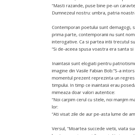
“Masti razande, puse bine pe-un caravter
Dumnezeul nostru: umbra, patria noastra:
Contemporan poetului sunt demagogi, super
prima parte, contemporanii nu sunt nomi
interogative. Ca si partea intii trecutul s
“Si de-aceea spusa voastra era santa si
Inaintasii sunt elogiati pentru patriotis
imagine din Vasile Fabian Bob:”S-a intors
momentul prezent reprezinta un regres fa
timpului. In timp ce inaintasii erau posed
mimeaza doar valori autentice:
“Noi carpim cerul cu stele, noi manjim mar
lor:
“Ati visat zile de aur pe-asta lume de a
Versul, “Moartea succede vietii, viata su