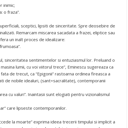
 inimic;
 o fraza”.
ficiali, sceptici, lipsiti de sinceritate. Spre deosebire de
nalizati. Remarcam miscarea sacadata a frazei, eliptice sau
ufera un inalt proces de idealizare:
 frumoasa”.
mul, sinceritatea sentimentelor si entuziasmul lor. Preluand o
 masina lumii, cu voi viitorul trece”, Eminescu sugereaza ca
ta de trecut, ca “Epigonii” rastoarna ordinea fireasca a
ati de nobile idealuri, (sant=sacralitate), contemporanii
ea cu valuri”. Inaintasii sunt elogiati pentru vizionalismul
mar” care lipseste contemporanilor.
ccede la moarte” exprima ideea trecerii timpului si implicit a