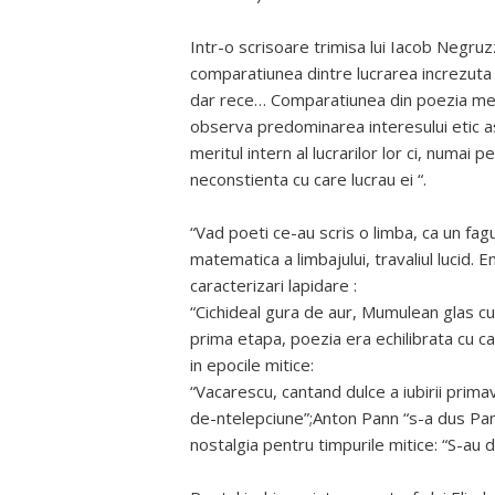
Intr-o scrisoare trimisa lui Iacob Negr
comparatiunea dintre lucrarea increzuta s
dar rece… Comparatiunea din poezia mea c
observa predominarea interesului etic as
meritul intern al lucrarilor lor ci, numai
neconstienta cu care lucrau ei “.
“Vad poeti ce-au scris o limba, ca un fa
matematica a limbajului, travaliul lucid.
caracterizari lapidare :
“Cichideal gura de aur, Mumulean glas cu du
prima etapa, poezia era echilibrata cu ca
in epocile mitice:
“Vacarescu, cantand dulce a iubirii primav
de-ntelepciune”;Anton Pann “s-a dus Pann
nostalgia pentru timpurile mitice: “S-au 