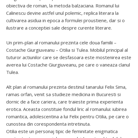
obiectiva de roman, la metoda balzaciana. Romanul lui
Calinescu devine astfel unul polemic, replica literara la
cultivarea asidua in epoca a formulei proustiene, dar si o
ilustrare a conceptiei sale despre curente literare.
Un prim-plan al romanului prezinta cele doua familii –
Costache Giurgiuveanu – Otilia si Tulea. Mobilul principal al
tuturor actiunilor care se desfasoara este mostenirea este
averea lui Costache Giurgiuveanu, pe care o vaneaza clanul
Tulea.
Alt plan al romanului prezinta destinul tanarului Felix Sima,
ramas orfan, venit sa studieze medicina in Bucuresti si
dornic de a face cariera, care traieste prima experienta
erotica. Aceasta constituie fondul liric al romanului: iubirea
romantica, adolescentina a lui Felix pentru Otilia, pe care o
cunostea din corespondenta intretinuta.
Otilia este un personaj tipic de feminitate enigmatica