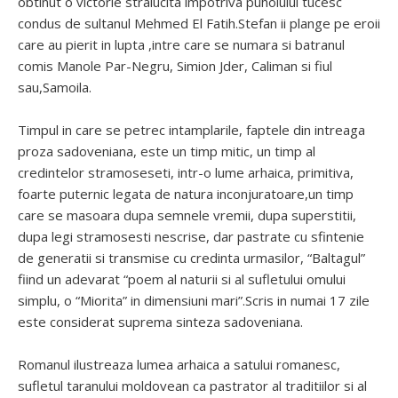
obtinut o victorie stralucita impotriva puhoiului tucesc
condus de sultanul Mehmed El Fatih.Stefan ii plange pe eroii
care au pierit in lupta ,intre care se numara si batranul
comis Manole Par-Negru, Simion Jder, Caliman si fiul
sau,Samoila.
Timpul in care se petrec intamplarile, faptele din intreaga
proza sadoveniana, este un timp mitic, un timp al
credintelor stramoseseti, intr-o lume arhaica, primitiva,
foarte puternic legata de natura inconjuratoare,un timp
care se masoara dupa semnele vremii, dupa superstitii,
dupa legi stramosesti nescrise, dar pastrate cu sfintenie
de generatii si transmise cu credinta urmasilor, “Baltagul”
fiind un adevarat “poem al naturii si al sufletului omului
simplu, o “Miorita” in dimensiuni mari”.Scris in numai 17 zile
este considerat suprema sinteza sadoveniana.
Romanul ilustreaza lumea arhaica a satului romanesc,
sufletul taranului moldovean ca pastrator al traditiilor si al