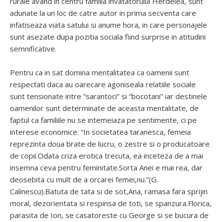
rurale avand in centru familia invatatorului Herdelea, sunt
adunate la un loc de catre autor in prima secventa care
infatiseaza viata satului si anume hora, in care personajele
sunt asezate dupa pozitia sociala fiind surprise in atitudini
semnificative.
Pentru ca in sat domina mentalitatea ca oamenii sunt
respectati daca au oarecare agoniseala relatiile sociale
sunt tensionate intre “sarantoci” si “bocotani” iar destinele
oamenilor sunt determinate de aceasta mentalitate, de
faptul ca familiile nu se intemeiaza pe sentimente, ci pe
interese economice. “In societatea taranesca, femeia
reprezinta doua brate de lucru, o zestre si o producatoare
de copii.Odata criza erotica trecuta, ea inceteza de a mai
insemna ceva pentru feminitate.Sorta Anei e mai rea, dar
deosebita cu mult de a orcarei femei,nu.”(G.
Calinescu).Batuta de tata si de sot,Ana, ramasa fara sprijin
moral, dezorientata si respinsa de toti, se spanzura.Florica,
parasita de Ion, se casatoreste cu George si se bucura de