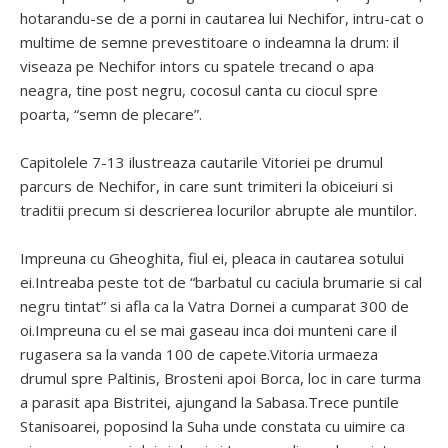
hotarandu-se de a porni in cautarea lui Nechifor, intru-cat o
multime de semne prevestitoare o indeamna la drum: il
viseaza pe Nechifor intors cu spatele trecand o apa
neagra, tine post negru, cocosul canta cu ciocul spre
poarta, “semn de plecare”.
Capitolele 7-13 ilustreaza cautarile Vitoriei pe drumul
parcurs de Nechifor, in care sunt trimiteri la obiceiuri si
traditii precum si descrierea locurilor abrupte ale muntilor.
Impreuna cu Gheoghita, fiul ei, pleaca in cautarea sotului
ei.Intreaba peste tot de “barbatul cu caciula brumarie si cal
negru tintat” si afla ca la Vatra Dornei a cumparat 300 de
oi.Impreuna cu el se mai gaseau inca doi munteni care il
rugasera sa la vanda 100 de capete.Vitoria urmaeza
drumul spre Paltinis, Brosteni apoi Borca, loc in care turma
a parasit apa Bistritei, ajungand la Sabasa.Trece puntile
Stanisoarei, poposind la Suha unde constata cu uimire ca