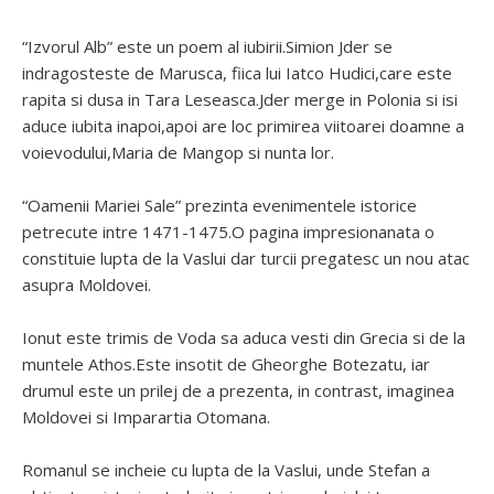
“Izvorul Alb” este un poem al iubirii.Simion Jder se
indragosteste de Marusca, fiica lui Iatco Hudici,care este
rapita si dusa in Tara Leseasca.Jder merge in Polonia si isi
aduce iubita inapoi,apoi are loc primirea viitoarei doamne a
voievodului,Maria de Mangop si nunta lor.
“Oamenii Mariei Sale” prezinta evenimentele istorice
petrecute intre 1471-1475.O pagina impresionanata o
constituie lupta de la Vaslui dar turcii pregatesc un nou atac
asupra Moldovei.
Ionut este trimis de Voda sa aduca vesti din Grecia si de la
muntele Athos.Este insotit de Gheorghe Botezatu, iar
drumul este un prilej de a prezenta, in contrast, imaginea
Moldovei si Imparartia Otomana.
Romanul se incheie cu lupta de la Vaslui, unde Stefan a