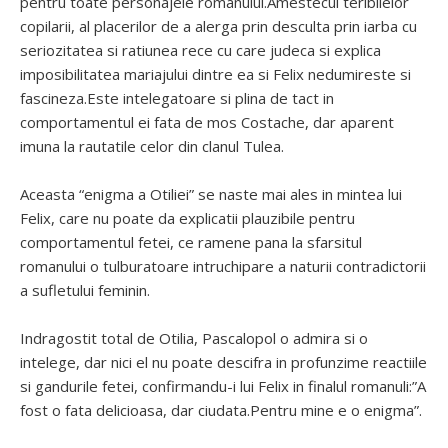
pentru toate personajele romanului.Amestecul teribilelor
copilarii, al placerilor de a alerga prin desculta prin iarba cu
seriozitatea si ratiunea rece cu care judeca si explica
imposibilitatea mariajului dintre ea si Felix nedumireste si
fascineza.Este intelegatoare si plina de tact in
comportamentul ei fata de mos Costache, dar aparent
imuna la rautatile celor din clanul Tulea.
Aceasta “enigma a Otiliei” se naste mai ales in mintea lui
Felix, care nu poate da explicatii plauzibile pentru
comportamentul fetei, ce ramene pana la sfarsitul
romanului o tulburatoare intruchipare a naturii contradictorii
a sufletului feminin.
Indragostit total de Otilia, Pascalopol o admira si o
intelege, dar nici el nu poate descifra in profunzime reactiile
si gandurile fetei, confirmandu-i lui Felix in finalul romanuli:”A
fost o fata delicioasa, dar ciudata.Pentru mine e o enigma”.