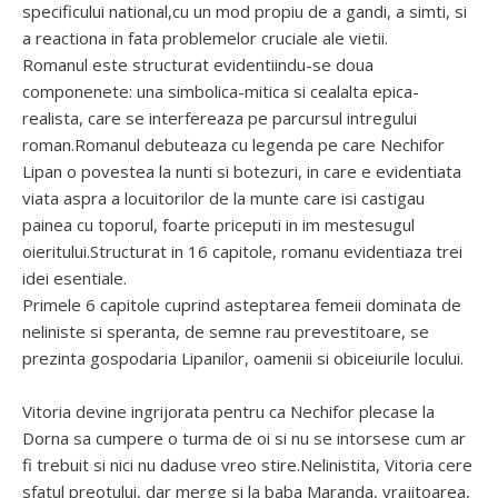
specificului national,cu un mod propiu de a gandi, a simti, si
a reactiona in fata problemelor cruciale ale vietii.
Romanul este structurat evidentiindu-se doua
componenete: una simbolica-mitica si cealalta epica-
realista, care se interfereaza pe parcursul intregului
roman.Romanul debuteaza cu legenda pe care Nechifor
Lipan o povestea la nunti si botezuri, in care e evidentiata
viata aspra a locuitorilor de la munte care isi castigau
painea cu toporul, foarte priceputi in im mestesugul
oieritului.Structurat in 16 capitole, romanu evidentiaza trei
idei esentiale.
Primele 6 capitole cuprind asteptarea femeii dominata de
neliniste si speranta, de semne rau prevestitoare, se
prezinta gospodaria Lipanilor, oamenii si obiceiurile locului.
Vitoria devine ingrijorata pentru ca Nechifor plecase la
Dorna sa cumpere o turma de oi si nu se intorsese cum ar
fi trebuit si nici nu daduse vreo stire.Nelinistita, Vitoria cere
sfatul preotului, dar merge si la baba Maranda, vrajitoarea,