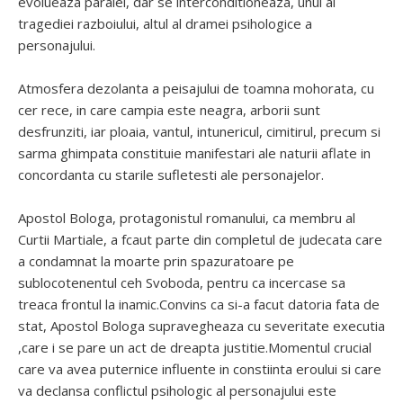
evolueaza paralel, dar se interconditioneaza, unul al
tragediei razboiului, altul al dramei psihologice a
personajului.
Atmosfera dezolanta a peisajului de toamna mohorata, cu
cer rece, in care campia este neagra, arborii sunt
desfrunziti, iar ploaia, vantul, intunericul, cimitirul, precum si
sarma ghimpata constituie manifestari ale naturii aflate in
concordanta cu starile sufletesti ale personajelor.
Apostol Bologa, protagonistul romanului, ca membru al
Curtii Martiale, a fcaut parte din completul de judecata care
a condamnat la moarte prin spazuratoare pe
sublocotenentul ceh Svoboda, pentru ca incercase sa
treaca frontul la inamic.Convins ca si-a facut datoria fata de
stat, Apostol Bologa supravegheaza cu severitate executia
,care i se pare un act de dreapta justitie.Momentul crucial
care va avea puternice influente in constiinta eroului si care
va declansa conflictul psihologic al personajului este