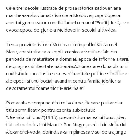
Cele trei secole ilustrate de proza istorica sadoveniana
marcheaza zbuciumata istorie a Moldovei, capodopera
acestui gen creator constituindu-l romanul “Fratii Jderi”,care
evoca epoca de glorie a Moldovei in secolul al XV-lea.
Tema prezinta istoria Moldovei in timpul lui Stefan cel
Mare, construita ca o ampla cronica a vietii sociale din
perioada de maturitate a domniei, epoca de inflorire a tarii,
de progres si libertate nationala.Actiunea are doua planuri:
unul istoric care ilustreaza evenimentele politice si militare
ale epocii si unul social, avand in centru familia Jderilor si
devotamentul “oamenilor Mariei Sale”.
Romanul se compune din trei volume, fiecare purtand un
titlu semnificativ pentru esenta subiectului:
“Ucenicia lui Ionut”(1935)-prezinta formarea lui Ionut Jder,
fiul cel mai mic al lui Manole Par-Negru,ucenicia in slujba lui
Alexandrel-Voda, dorind sa-si implinesca visul de a ajunge