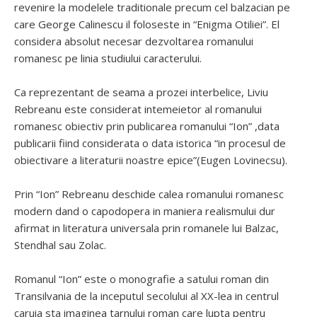
revenire la modelele traditionale precum cel balzacian pe
care George Calinescu il foloseste in “Enigma Otiliei”. El
considera absolut necesar dezvoltarea romanului
romanesc pe linia studiului caracterului.
Ca reprezentant de seama a prozei interbelice, Liviu
Rebreanu este considerat intemeietor al romanului
romanesc obiectiv prin publicarea romanului “Ion” ,data
publicarii fiind considerata o data istorica “in procesul de
obiectivare a literaturii noastre epice”(Eugen Lovinecsu).
Prin “Ion” Rebreanu deschide calea romanului romanesc
modern dand o capodopera in maniera realismului dur
afirmat in literatura universala prin romanele lui Balzac,
Stendhal sau Zolac.
Romanul “Ion” este o monografie a satului roman din
Transilvania de la inceputul secolului al XX-lea in centrul
caruia sta imaginea tarnului roman care lupta pentru