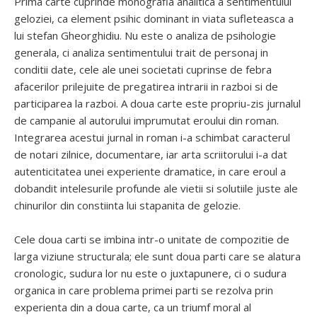
Prima carte cuprinde monografia analitica a sentimentului
geloziei, ca element psihic dominant in viata sufleteasca a
lui stefan Gheorghidiu. Nu este o analiza de psihologie
generala, ci analiza sentimentului trait de personaj in
conditii date, cele ale unei societati cuprinse de febra
afacerilor prilejuite de pregatirea intrarii in razboi si de
participarea la razboi. A doua carte este propriu-zis jurnalul
de campanie al autorului imprumutat eroului din roman.
Integrarea acestui jurnal in roman i-a schimbat caracterul
de notari zilnice, documentare, iar arta scriitorului i-a dat
autenticitatea unei experiente dramatice, in care eroul a
dobandit intelesurile profunde ale vietii si solutiile juste ale
chinurilor din constiinta lui stapanita de gelozie.
Cele doua carti se imbina intr-o unitate de compozitie de
larga viziune structurala; ele sunt doua parti care se alatura
cronologic, sudura lor nu este o juxtapunere, ci o sudura
organica in care problema primei parti se rezolva prin
experienta din a doua carte, ca un triumf moral al