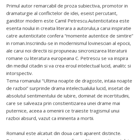
Primul autor remarcabil de proza subiectiva, promotor in
dramaturgie al conflictelor de idei, eseist percutant,
ganditor modern este Camil Petrescu.Autenticitatea este
esenta noului in creatia literara a autorului,a carui inspiratie
catre autenticitate confera “momente autentice de simtire”
in roman.Inscriindu-se in modernismul lovinescian al epocii,
ale carui noi directii isi propuneau sincronizarea literaturii
romane cu literatura europeana C. Petrescu se va inspira
din mediul citadin si va crea eroul intelectual lucid, analitc si
intorspectiv.
Tema romanului “Ultima noapte de dragoste, intaia noapte
de razboi” surprinde drama intelectualului lucid, insetat de
absolutul sentimentului de iubire, dominat de incertitudini,
care se salveaza prin constientizarea unei drame mai
puternice, aceea a omenirii ce traieste tragismul unui
razboi absurd, vazut ca iminenta a mortii.
Romanul este alcatuit din doua carti aparent distincte.