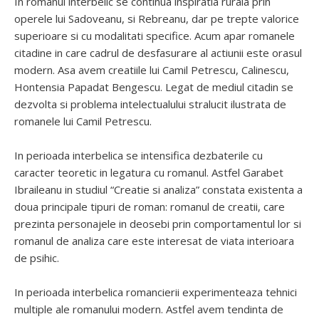
In romanul interbelic se continua inspiratia rurala prin
operele lui Sadoveanu, si Rebreanu, dar pe trepte valorice
superioare si cu modalitati specifice. Acum apar romanele
citadine in care cadrul de desfasurare al actiunii este orasul
modern. Asa avem creatiile lui Camil Petrescu, Calinescu,
Hontensia Papadat Bengescu. Legat de mediul citadin se
dezvolta si problema intelectualului stralucit ilustrata de
romanele lui Camil Petrescu.
In perioada interbelica se intensifica dezbaterile cu
caracter teoretic in legatura cu romanul. Astfel Garabet
Ibraileanu in studiul “Creatie si analiza” constata existenta a
doua principale tipuri de roman: romanul de creatii, care
prezinta personajele in deosebi prin comportamentul lor si
romanul de analiza care este interesat de viata interioara
de psihic.
In perioada interbelica romancierii experimenteaza tehnici
multiple ale romanului modern. Astfel avem tendinta de