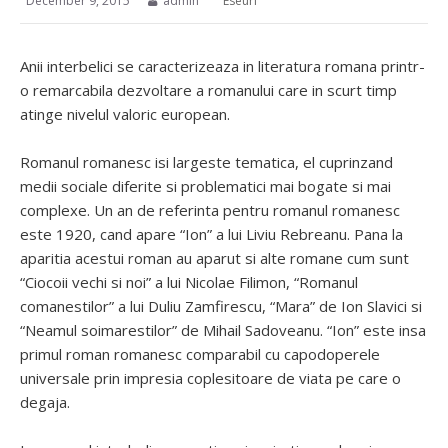
December 9, 2015
admin
Eseuri
Anii interbelici se caracterizeaza in literatura romana printr-
o remarcabila dezvoltare a romanului care in scurt timp
atinge nivelul valoric european.
Romanul romanesc isi largeste tematica, el cuprinzand
medii sociale diferite si problematici mai bogate si mai
complexe. Un an de referinta pentru romanul romanesc
este 1920, cand apare “Ion” a lui Liviu Rebreanu. Pana la
aparitia acestui roman au aparut si alte romane cum sunt
“Ciocoii vechi si noi” a lui Nicolae Filimon, “Romanul
comanestilor” a lui Duliu Zamfirescu, “Mara” de Ion Slavici si
“Neamul soimarestilor” de Mihail Sadoveanu. “Ion” este insa
primul roman romanesc comparabil cu capodoperele
universale prin impresia coplesitoare de viata pe care o
degaja.