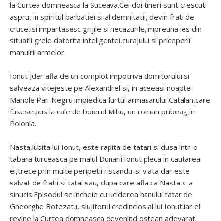
la Curtea domneasca la Suceava.Cei doi tineri sunt crescuti
aspru, in spiritul barbatiei si al demnitatii, devin frati de
cruce,isi impartasesc grijile si necazurile,impreuna ies din
situatii grele datorita inteligentei,curajului si priceperii
manuirii armelor.
Ionut Jder afla de un complot impotriva domitorului si
salveaza vitejeste pe Alexandrel si, in aceeasi noapte
Manole Par-Negru impiedica furtul armasarului Catalan,care
fusese pus la cale de boierul Mihu, un roman pribeag in
Polonia.
Nasta,iubita lui Ionut, este rapita de tatari si dusa intr-o
tabara turceasca pe malul Dunarii.Ionut pleca in cautarea
ei,trece prin multe peripetii riscandu-si viata dar este
salvat de fratii si tatal sau, dupa care afla ca Nasta s-a
sinucis.Episodul se incheie cu uciderea hanului tatar de
Gheorghe Botezatu, slujitorul credincios al lui Ionut,iar el
revine la Curtea domneasca devenind ostean adevarat.