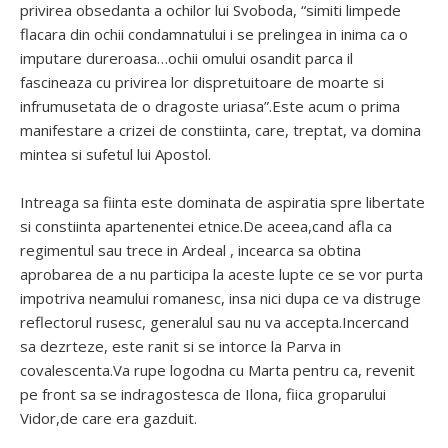
privirea obsedanta a ochilor lui Svoboda, “simiti limpede
flacara din ochii condamnatului i se prelingea in inima ca o
imputare dureroasa…ochii omului osandit parca il
fascineaza cu privirea lor dispretuitoare de moarte si
infrumusetata de o dragoste uriasa”.Este acum o prima
manifestare a crizei de constiinta, care, treptat, va domina
mintea si sufetul lui Apostol.
Intreaga sa fiinta este dominata de aspiratia spre libertate
si constiinta apartenentei etnice.De aceea,cand afla ca
regimentul sau trece in Ardeal , incearca sa obtina
aprobarea de a nu participa la aceste lupte ce se vor purta
impotriva neamului romanesc, insa nici dupa ce va distruge
reflectorul rusesc, generalul sau nu va accepta.Incercand
sa dezrteze, este ranit si se intorce la Parva in
covalescenta.Va rupe logodna cu Marta pentru ca, revenit
pe front sa se indragostesca de Ilona, fiica groparului
Vidor,de care era gazduit.