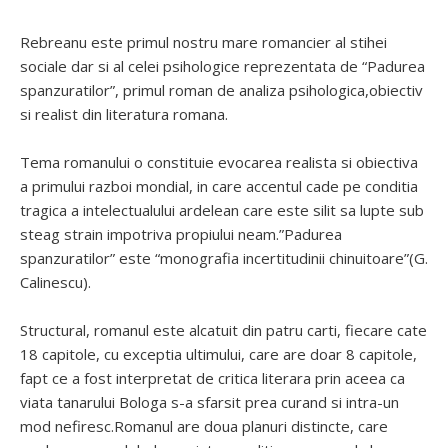
Rebreanu este primul nostru mare romancier al stihei
sociale dar si al celei psihologice reprezentata de “Padurea
spanzuratilor”, primul roman de analiza psihologica,obiectiv
si realist din literatura romana.
Tema romanului o constituie evocarea realista si obiectiva
a primului razboi mondial, in care accentul cade pe conditia
tragica a intelectualului ardelean care este silit sa lupte sub
steag strain impotriva propiului neam.”Padurea
spanzuratilor” este “monografia incertitudinii chinuitoare”(G.
Calinescu).
Structural, romanul este alcatuit din patru carti, fiecare cate
18 capitole, cu exceptia ultimului, care are doar 8 capitole,
fapt ce a fost interpretat de critica literara prin aceea ca
viata tanarului Bologa s-a sfarsit prea curand si intra-un
mod nefiresc.Romanul are doua planuri distincte, care