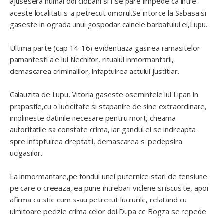
ajusesera numai doi ciobani si I se pare limpede ca intre
aceste localitati s-a petrecut omorul.Se intorce la Sabasa si
gaseste in ograda unui gospodar cainele barbatului ei,Lupu.
Ultima parte (cap 14-16) evidentiaza gasirea ramasitelor
pamantesti ale lui Nechifor, ritualul inmormantarii,
demascarea criminalilor, infaptuirea actului justitiar.
Calauzita de Lupu, Vitoria gaseste osemintele lui Lipan in
prapastie,cu o luciditate si stapanire de sine extraordinare,
implineste datinile necesare pentru mort, cheama
autoritatile sa constate crima, iar gandul ei se indreapta
spre infaptuirea dreptatii, demascarea si pedepsira
ucigasilor.
La inmormantare,pe fondul unei puternice stari de tensiune
pe care o creeaza, ea pune intrebari viclene si iscusite, apoi
afirma ca stie cum s-au petrecut lucrurile, relatand cu
uimitoare pecizie crima celor doi.Dupa ce Bogza se repede