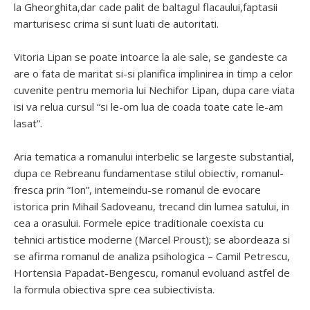
la Gheorghita,dar cade palit de baltagul flacaului,faptasii
marturisesc crima si sunt luati de autoritati.
Vitoria Lipan se poate intoarce la ale sale, se gandeste ca
are o fata de maritat si-si planifica implinirea in timp a celor
cuvenite pentru memoria lui Nechifor Lipan, dupa care viata
isi va relua cursul “si le-om lua de coada toate cate le-am
lasat”.
Aria tematica a romanului interbelic se largeste substantial,
dupa ce Rebreanu fundamentase stilul obiectiv, romanul-
fresca prin “Ion”, intemeindu-se romanul de evocare
istorica prin Mihail Sadoveanu, trecand din lumea satului, in
cea a orasului. Formele epice traditionale coexista cu
tehnici artistice moderne (Marcel Proust); se abordeaza si
se afirma romanul de analiza psihologica – Camil Petrescu,
Hortensia Papadat-Bengescu, romanul evoluand astfel de
la formula obiectiva spre cea subiectivista.