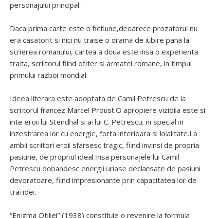
personajului principal.
Daca prima carte este o fictiune,deoarece prozatorul nu
era casatorit si nici nu traise o drama de iubire pana la
scrierea romanului, cartea a doua este insa o experienta
traita, scriitorul fiind ofiter sl armatei romane, in timpul
primului razboi mondial.
Ideea literara este adoptata de Camil Petrescu de la
scriitorul francez Marcel Proust.O apropiere vizibila este si
inte eroii lui Stendhal si ai lui C. Petrescu, in special in
inzestrarea lor cu energie, forta interioara si loialitate.La
ambii scriitori eroii sfarsesc tragic, fiind invinsi de propria
pasiune, de propriul ideal.Insa personajele lui Camil
Petrescu dobandesc energii uriase declansate de pasiuni
devoratoare, fiind impresionante prin capacitatea lor de
trai idei.
“Enigma Otiliei” (1938) constituie o revenire la formula