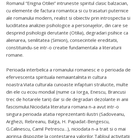
Romanul “Enigna Otiliei” intruneste spiritul clasic balzacian,
cu elemente de factura romantica si cu trasaturi puternice
ale romanului modern, realist si obiectiv prin introspectia si
luciditatea analiziei psihologice a personajelor, din care se
desprind psihologii derutante (Otilia), degradari psihice ca
alienarea, senilitatea (Simion), consecintele ereditatii,
constituindu-se intr-o creatie fundamentala a literaturii
romane.
Perioada interbelica a romanului romanesc e o perioada de
efervescenta spirituala nemaiantalnita in cultura
noastra.Viata culturala cunoaste infaptuiri stralucite, multe
din ele cu ecou mondial (nume ca Iorga, Enescu, Brancusi
trec de hotarele tarii) dar si de degradari dezolante in anii
fascismului.Niciodata literatura romana n-a avut intr-o
singura perioada atatia reprezentanti ilustri (Sadoveanu,
Arghezi, Rebreanu, Balga, H. Papadat-Bengescu,
G.Calinescu, Camil Petrescu…), niciodata n-a trait si o mai
aprinsa dispozitie la contestarea valorilor.Tabloul activitatii