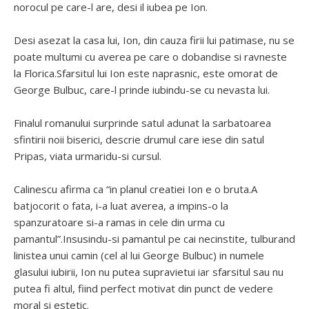
norocul pe care-l are, desi il iubea pe Ion.
Desi asezat la casa lui, Ion, din cauza firii lui patimase, nu se
poate multumi cu averea pe care o dobandise si ravneste
la Florica.Sfarsitul lui Ion este naprasnic, este omorat de
George Bulbuc, care-l prinde iubindu-se cu nevasta lui.
Finalul romanului surprinde satul adunat la sarbatoarea
sfintirii noii biserici, descrie drumul care iese din satul
Pripas, viata urmaridu-si cursul.
Calinescu afirma ca “in planul creatiei Ion e o bruta.A
batjocorit o fata, i-a luat averea, a impins-o la
spanzuratoare si-a ramas in cele din urma cu
pamantul”.Insusindu-si pamantul pe cai necinstite, tulburand
linistea unui camin (cel al lui George Bulbuc) in numele
glasului iubirii, Ion nu putea supravietui iar sfarsitul sau nu
putea fi altul, fiind perfect motivat din punct de vedere
moral si estetic.