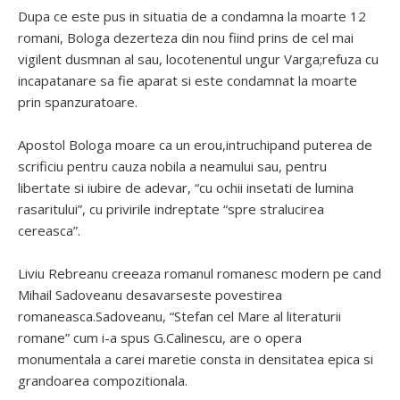
Dupa ce este pus in situatia de a condamna la moarte 12
romani, Bologa dezerteza din nou fiind prins de cel mai
vigilent dusmnan al sau, locotenentul ungur Varga;refuza cu
incapatanare sa fie aparat si este condamnat la moarte
prin spanzuratoare.
Apostol Bologa moare ca un erou,intruchipand puterea de
scrificiu pentru cauza nobila a neamului sau, pentru
libertate si iubire de adevar, “cu ochii insetati de lumina
rasaritului”, cu privirile indreptate “spre stralucirea
cereasca”.
Liviu Rebreanu creeaza romanul romanesc modern pe cand
Mihail Sadoveanu desavarseste povestirea
romaneasca.Sadoveanu, “Stefan cel Mare al literaturii
romane” cum i-a spus G.Calinescu, are o opera
monumentala a carei maretie consta in densitatea epica si
grandoarea compozitionala.