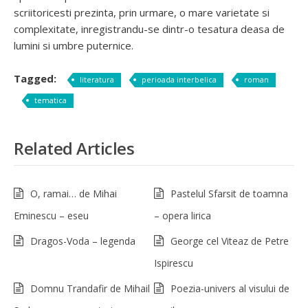
scriitoricesti prezinta, prin urmare, o mare varietate si
complexitate, inregistrandu-se dintr-o tesatura deasa de
lumini si umbre puternice.
Tagged:
literatura
perioada interbelica
roman
tematica
Related Articles
O, ramai… de Mihai
Pastelul Sfarsit de toamna
Eminescu – eseu
– opera lirica
Dragos-Voda – legenda
George cel Viteaz de Petre
Ispirescu
Domnu Trandafir de Mihail
Poezia-univers al visului de