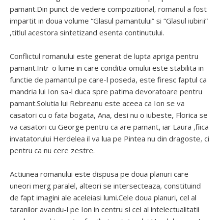
pamant.Din punct de vedere compozitional, romanul a fost
impartit in doua volume “Glasul pamantului” si “Glasul iubirii”
,titlul acestora sintetizand esenta continutului.
Conflictul romanului este generat de lupta apriga pentru
pamant.Intr-o lume in care conditia omului este stabilita in
functie de pamantul pe care-l poseda, este firesc faptul ca
mandria lui Ion sa-l duca spre patima devoratoare pentru
pamant.Solutia lui Rebreanu este aceea ca Ion se va
casatori cu o fata bogata, Ana, desi nu o iubeste, Florica se
va casatori cu George pentru ca are pamant, iar Laura ,fiica
invatatorului Herdelea il va lua pe Pintea nu din dragoste, ci
pentru ca nu cere zestre.
Actiunea romanului este dispusa pe doua planuri care
uneori merg paralel, alteori se intersecteaza, constituind
de fapt imagini ale aceleiasi lumi.Cele doua planuri, cel al
taranilor avandu-l pe Ion in centru si cel al intelectualitatii