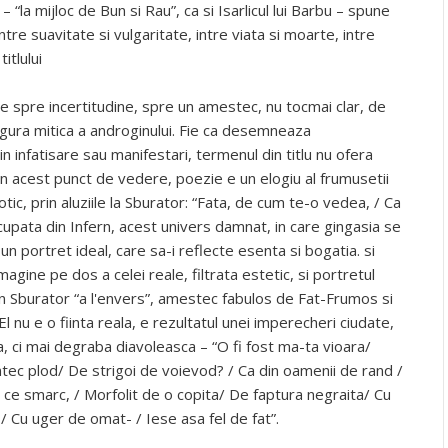
“la mijloc de Bun si Rau”, ca si Isarlicul lui Barbu – spune
tre suavitate si vulgaritate, intre viata si moarte, intre
itlului
ite spre incertitudine, spre un amestec, nu tocmai clar, de
igura mitica a androginului. Fie ca desemneaza
 in infatisare sau manifestari, termenul din titlu nu ofera
in acest punct de vedere, poezie e un elogiu al frumusetii
otic, prin aluziile la Sburator: “Fata, de cum te-o vedea, / Ca
upata din Infern, acest univers damnat, in care gingasia se
un portret ideal, care sa-i reflecte esenta si bogatia. si
agine pe dos a celei reale, filtrata estetic, si portretul
 un Sburator “a l'envers”, amestec fabulos de Fat-Frumos si
l nu e o fiinta reala, e rezultatul unei imperecheri ciudate,
a, ci mai degraba diavoleasca – “O fi fost ma-ta vioara/
antec plod/ De strigoi de voievod? / Ca din oamenii de rand /
in ce smarc, / Morfolit de o copita/ De faptura negraita/ Cu
 Cu uger de omat- / Iese asa fel de fat”.