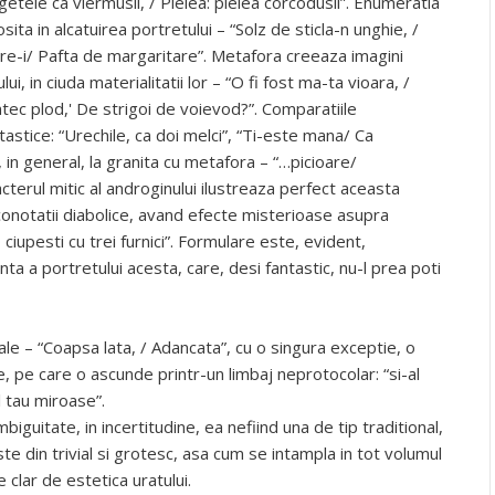
etele ca viermusii, / Pielea: pielea corcodusii”. Enumeratia
osita in alcatuirea portretului – “Solz de sticla-n unghie, /
oare-i/ Pafta de margaritare”. Metafora creeaza imagini
 in ciuda materialitatii lor – “O fi fost ma-ta vioara, /
antec plod,' De strigoi de voievod?”. Comparatiile
astice: “Urechile, ca doi melci”, “Ti-este mana/ Ca
, in general, la granita cu metafora – “…picioare/
erul mitic al androginului ilustreaza perfect aceasta
conotatii diabolice, avand efecte misterioase asupra
O ciupesti cu trei furnici”. Formulare este, evident,
nta a portretului acesta, care, desi fantastic, nu-l prea poti
le – “Coapsa lata, / Adancata”, cu o singura exceptie, o
, pe care o ascunde printr-un limbaj neprotocolar: “si-al
l tau miroase”.
iguitate, in incertitudine, ea nefiind una de tip traditional,
te din trivial si grotesc, asa cum se intampla in tot volumul
 clar de estetica uratului.