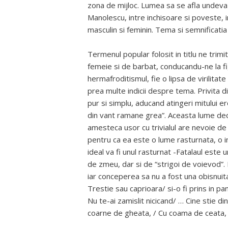
zona de mijloc. Lumea sa se afla undeva – 
Manolescu, intre inchisoare si poveste, in
masculin si feminin. Tema si semnificatia t
Termenul popular folosit in titlu ne trim
femeie si de barbat, conducandu-ne la f
hermafroditismul, fie o lipsa de virilitate
prea multe indicii despre tema. Privita d
pur si simplu, aducand atingeri mitului er
din vant ramane grea”. Aceasta lume dec
amesteca usor cu trivialul are nevoie de 
pentru ca ea este o lume rasturnata, o im
ideal va fi unul rasturnat -Fatalaul este
de zmeu, dar si de “strigoi de voievod”. E
iar conceperea sa nu a fost una obisnuit
Trestie sau caprioara/ si-o fi prins in p
Nu te-ai zamislit nicicand/ … Cine stie d
coarne de gheata, / Cu coama de ceata, /