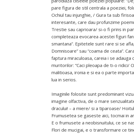
parodiaza cliseele poeziei populare: “Deg
pare figura de stil centrala a poeziei, fol
Ochiul tau injunghie, / Gura ta sub firis
interesante, care dau profunzime poemului,
Trestie sau caprioara/ si-o fi prins in p
completeaza evocarea acestei figuri fant
smantana”. Epitetele sunt rare si se afla
Domnisoare” sau “coama de ceata”. Caract
faptura miraculoasa, careia i se adauga 
muritorilor: “Caci pleoapa de ti-o ridici/ 
malitioasa, ironia e si ea o parte importa
lua in serios.
Imaginile folosite sunt predominant vizua
imagine olfactiva, de o mare senzualitate
dracului! – a miere/ si a tiparoase/ Hoitu
Frumusetea se gaseste aici, tocmai in amb
E o frumusete a neobisnuitului, ce se nas
Flori de mucigai, e o transformare ce tine