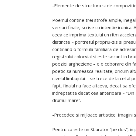
-Elemente de structura si de compoziti
Poemul contine trei strofe ample, inegale,
versuri finale, scrise cu intentie ironica
ceea ce imprima textului un ritm acceler
distincte – portretul propriu-zis si presu
continand o formula familiara de adresar
registrului colocvial si este socant in bru
poeziei argheziene – e o coborare din fan
poetic sa numeasca realitate, oricum alt
nivelul limbajului – se trece de la cel al po
fapt, finalul nu face altceva, decat sa ofe
indreptatita decat cea anterioara – “Din 
drumul mare”.
-Procedee si mijloace artistice. Imagini si
Pentru ca este un Sburator “pe dos”, in po