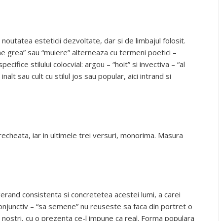
utatea esteticii dezvoltate, dar si de limbajul folosit.
ne grea” sau “muiere” alterneaza cu termeni poetici –
cifice stilului colocvial: argou – “hoit” si invectiva – “al
inalt sau cult cu stilul jos sau popular, aici intrand si
recheata, iar in ultimele trei versuri, monorima. Masura
rand consistenta si concretetea acestei lumi, a carei
conjunctiv – “sa semene” nu reuseste sa faca din portret o
i nostri, cu o prezenta ce-l impune ca real. Forma populara