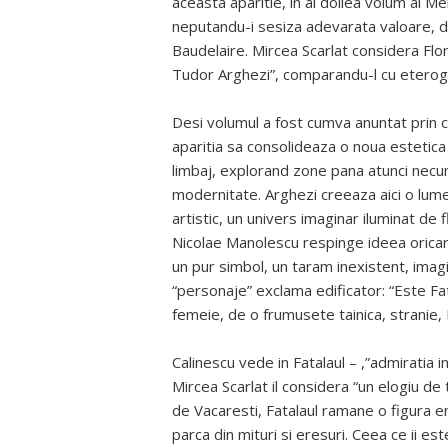
aceasta aparitie, in al doilea volum al Men
neputandu-i sesiza adevarata valoare, desi 
Baudelaire. Mircea Scarlat considera Fl
Tudor Arghezi”, comparandu-l cu eteroge
Desi volumul a fost cumva anuntat prin c
aparitia sa consolideaza o noua estetica 
limbaj, explorand zone pana atunci necun
modernitate. Arghezi creeaza aici o lume 
artistic, un univers imaginar iluminat de fla
Nicolae Manolescu respinge ideea oricarei
un pur simbol, un taram inexistent, imagin
“personaje” exclama edificator: “Este Fat
femeie, de o frumusete tainica, stranie, 
Calinescu vede in Fatalaul – ,”admiratia in
Mircea Scarlat il considera “un elogiu de 
de Vacaresti, Fatalaul ramane o figura e
parca din mituri si eresuri. Ceea ce ii este