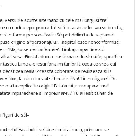
e-
 versurile scurte alternand cu cele mai lungi, si trei
. Are un nucleu epic pronuntat si foloseste adresarea directa,
at si o forma personalizata. Se pot delimita doua planuri
pusa origine a “personajului”. Incipitul este nonconformist,
e – “Ma, tu semeni a femeie”. Limbajul apartine aici
talitatea sa. Finalul aduce o rasturnare de situatie, specifica
tastica lume a eresurilor si miturilor la ceea ce vrea eul
a decat cea reala. Aceasta coborare se realizeaza si la
vestilor, la cei colocvial si familiar: “Na! Tine o tigare”. De
re o alta explicatie originii Fatalaului, nu neaparat mai
atata imparechere si impreunare, / Tu ai iesit talhar de
 figuri de stil-
rtretul Fatalaului se face simtita ironia, prin care se