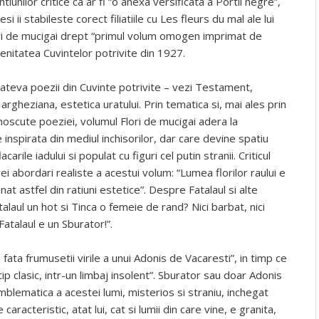
tiunilor critice ca ar fi “o anexa versificata a Portii negre”,
ii stabileste corect filiatiile cu Les fleurs du mal ale lui
ori de mucigai drept “primul volum omogen imprimat de
nitatea Cuvintelor potrivite din 1927.
ateva poezii din Cuvinte potrivite – vezi Testament,
argheziana, estetica uratului. Prin tematica si, mai ales prin
oscute poeziei, volumul Flori de mucigai adera la
inspirata din mediul inchisorilor, dar care devine spatiu
carile iadului si populat cu figuri cel putin stranii. Criticul
 abordari realiste a acestui volum: “Lumea florilor raului e
at astfel din ratiuni estetice”. Despre Fatalaul si alte
alaul un hot si Tinca o femeie de rand? Nici barbat, nici
Fatalaul e un Sburator!”.
 fata frumusetii virile a unui Adonis de Vacaresti”, in timp ce
tip clasic, intr-un limbaj insolent”. Sburator sau doar Adonis
mblematica a acestei lumi, misterios si straniu, inchegat
 caracteristic, atat lui, cat si lumii din care vine, e granita,