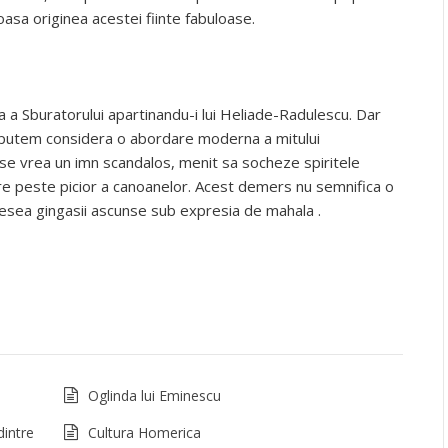
ioasa originea acestei fiinte fabuloase.
la a Sburatorului apartinandu-i lui Heliade-Radulescu. Dar
il putem considera o abordare moderna a mitului
ul se vrea un imn scandalos, menit sa socheze spiritele
re peste picior a canoanelor. Acest demers nu semnifica o
adesea gingasii ascunse sub expresia de mahala .
Oglinda lui Eminescu
dintre
Cultura Homerica