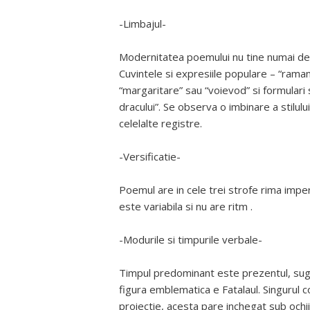
-Limbajul-
Modernitatea poemului nu tine numai de no
Cuvintele si expresiile populare – “rama
“margaritare” sau “voievod” si formulari spe
dracului”. Se observa o imbinare a stilului 
celelalte registre.
-Versificatie-
Poemul are in cele trei strofe rima impe
este variabila si nu are ritm .
-Modurile si timpurile verbale-
Timpul predominant este prezentul, suge
figura emblematica e Fatalaul. Singurul 
proiectie, acesta pare inchegat sub ochi