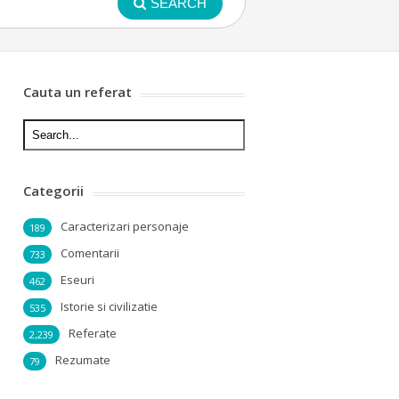
SEARCH
Cauta un referat
Categorii
Caracterizari personaje
189
Comentarii
733
Eseuri
462
Istorie si civilizatie
535
Referate
2,239
Rezumate
79