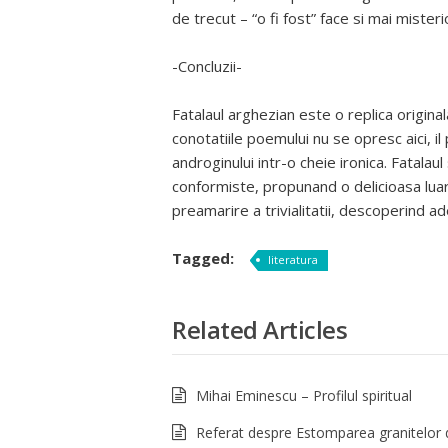
de trecut – “o fi fost” face si mai mister
-Concluzii-
Fatalaul arghezian este o replica origina
conotatiile poemului nu se opresc aici, 
androginului intr-o cheie ironica. Fatala
conformiste, propunand o delicioasa lua
preamarire a trivialitatii, descoperind 
Tagged:
literatura
Related Articles
Mihai Eminescu – Profilul spiritual
Referat despre Estomparea granitelor 