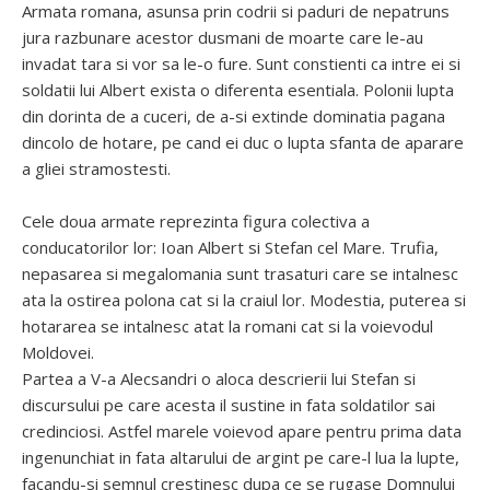
Armata romana, asunsa prin codrii si paduri de nepatruns
jura razbunare acestor dusmani de moarte care le-au
invadat tara si vor sa le-o fure. Sunt constienti ca intre ei si
soldatii lui Albert exista o diferenta esentiala. Polonii lupta
din dorinta de a cuceri, de a-si extinde dominatia pagana
dincolo de hotare, pe cand ei duc o lupta sfanta de aparare
a gliei stramostesti.
Cele doua armate reprezinta figura colectiva a
conducatorilor lor: Ioan Albert si Stefan cel Mare. Trufia,
nepasarea si megalomania sunt trasaturi care se intalnesc
ata la ostirea polona cat si la craiul lor. Modestia, puterea si
hotararea se intalnesc atat la romani cat si la voievodul
Moldovei.
Partea a V-a Alecsandri o aloca descrierii lui Stefan si
discursului pe care acesta il sustine in fata soldatilor sai
credinciosi. Astfel marele voievod apare pentru prima data
ingenunchiat in fata altarului de argint pe care-l lua la lupte,
facandu-si semnul crestinesc dupa ce se rugase Domnului