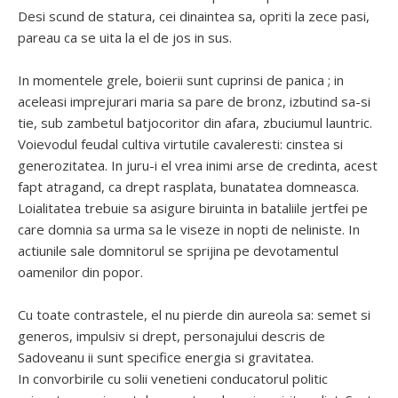
Desi scund de statura, cei dinaintea sa, opriti la zece pasi,
pareau ca se uita la el de jos in sus.
In momentele grele, boierii sunt cuprinsi de panica ; in
aceleasi imprejurari maria sa pare de bronz, izbutind sa-si
tie, sub zambetul batjocoritor din afara, zbuciumul launtric.
Voievodul feudal cultiva virtutile cavaleresti: cinstea si
generozitatea. In juru-i el vrea inimi arse de credinta, acest
fapt atragand, ca drept rasplata, bunatatea domneasca.
Loialitatea trebuie sa asigure biruinta in bataliile jertfei pe
care domnia sa urma sa le viseze in nopti de neliniste. In
actiunile sale domnitorul se sprijina pe devotamentul
oamenilor din popor.
Cu toate contrastele, el nu pierde din aureola sa: semet si
generos, impulsiv si drept, personajului descris de
Sadoveanu ii sunt specifice energia si gravitatea.
In convorbirile cu solii venetieni conducatorul politic