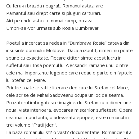
Cu feru-n brazda neagra!…Romanul astazi are
Pamantul sau drept carte si pluguri carturari.
Aici pe unde astazi e numai camp, otrava,
Umbri-se-vor urmasii sub Rosia Dumbrava!”
Poetul a incercat sa redea in “Dumbrava Rosie” cateva din
insusirile domnului Moldovei. Daca a izbutit, nimeni nu poate
spune cu exactitate. Fiecare cititor simte acest lucru in
sufletul sau. Insa poemul lui Alecsandri ramane unul dintre
cele mai importante legende care redau o parte din faptele
lui Stefan cel Mare.
Printre toate creatile literare dedicate lui Stefan cel Mare,
cele scrise de Mihail Sadoveanu ocupa un loc de seama.
Prozatorul imbogateste imaginea lui Stefan cu o dimeniune
noua, viata interioara, evocarea miscarilor sufletesti. Opera
cea mai importanta, o adevarata epopee, este romanul in
trei volume “Fratii Jderi”.
La baza romanului st? o vast? documentatie. Romancierul a