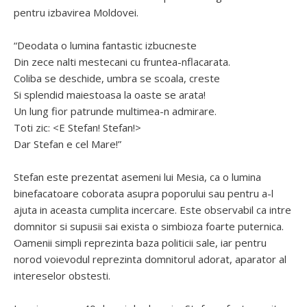
pentru izbavirea Moldovei.
“Deodata o lumina fantastic izbucneste
Din zece nalti mestecani cu fruntea-nflacarata.
Coliba se deschide, umbra se scoala, creste
Si splendid maiestoasa la oaste se arata!
Un lung fior patrunde multimea-n admirare.
Toti zic: <E Stefan! Stefan!>
Dar Stefan e cel Mare!”
Stefan este prezentat asemeni lui Mesia, ca o lumina
binefacatoare coborata asupra poporului sau pentru a-l
ajuta in aceasta cumplita incercare. Este observabil ca intre
domnitor si supusii sai exista o simbioza foarte puternica.
Oamenii simpli reprezinta baza politicii sale, iar pentru
norod voievodul reprezinta domnitorul adorat, aparator al
intereselor obstesti.