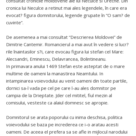
consultat cronicile moldovene ale lui Neculce si Ureche. Din
cronica lui Neculce a retinut mai ales legendele, în care era
evocat? figura domnitorului, legende grupate în “O sam? de
cuvinte”.
De asemenea a mai consultat “Descrierea Moldovei” de
Dimitrie Cantemir. Romancierul a mai avut în vedere si lucr?
rile înaintasilor s?i, care evocau figura lui stefan cel Mare:
Alecsandri, Eminescu, Delavrancea, Bolintineanu.
In primavara anului 1469 Stefan este asteptat de o mare
multime de oameni la manastirea Neamtului. In
intampinarea voievodului au venit oameni din toate partile,
dornici sa-l vada pe cel pe care l-au ales domnitor pe
campia de la Drieptate. Jder cel mititel, fiul mezin al
comisului, vesteste ca alaiul domnesc se apropie.
Domnitorul se arata poporului cu inima deschisa, politica
voievodului se baza pe increderea ce i-o aratau acesti
oameni. De aceea el prefera sa se afle in mijlocul narodului