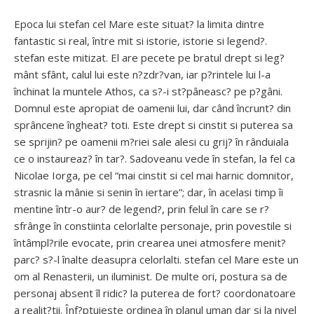
Epoca lui stefan cel Mare este situat? la limita dintre
fantastic si real, între mit si istorie, istorie si legend?.
stefan este mitizat. El are pecete pe bratul drept si leg?
mânt sfânt, calul lui este n?zdr?van, iar p?rintele lui l-a
închinat la muntele Athos, ca s?-i st?pâneasc? pe p?gâni.
Domnul este apropiat de oamenii lui, dar când încrunt? din
sprâncene îngheat? toti. Este drept si cinstit si puterea sa
se sprijin? pe oamenii m?riei sale alesi cu grij? în rânduiala
ce o instaureaz? în tar?. Sadoveanu vede în stefan, la fel ca
Nicolae Iorga, pe cel “mai cinstit si cel mai harnic domnitor,
strasnic la mânie si senin în iertare”; dar, în acelasi timp îi
mentine într-o aur? de legend?, prin felul în care se r?
sfrânge în constiinta celorlalte personaje, prin povestile si
întâmpl?rile evocate, prin crearea unei atmosfere menit?
parc? s?-l înalte deasupra celorlalti. stefan cel Mare este un
om al Renasterii, un iluminist. De multe ori, postura sa de
personaj absent îl ridic? la puterea de fort? coordonatoare
a realit?tii. Înf?ptuieste ordinea în planul uman dar si la nivel