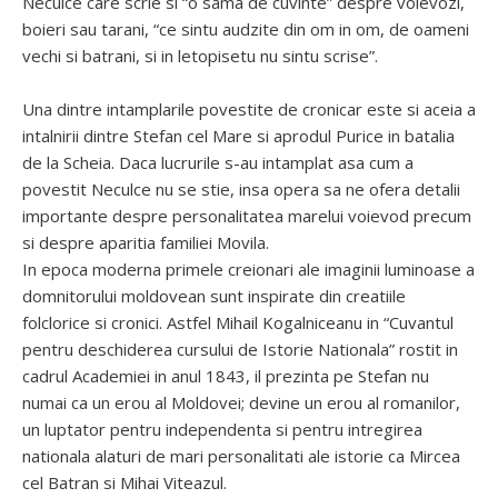
Neculce care scrie si “o sama de cuvinte” despre voievozi,
boieri sau tarani, “ce sintu audzite din om in om, de oameni
vechi si batrani, si in letopisetu nu sintu scrise”.
Una dintre intamplarile povestite de cronicar este si aceia a
intalnirii dintre Stefan cel Mare si aprodul Purice in batalia
de la Scheia. Daca lucrurile s-au intamplat asa cum a
povestit Neculce nu se stie, insa opera sa ne ofera detalii
importante despre personalitatea marelui voievod precum
si despre aparitia familiei Movila.
In epoca moderna primele creionari ale imaginii luminoase a
domnitorului moldovean sunt inspirate din creatiile
folclorice si cronici. Astfel Mihail Kogalniceanu in “Cuvantul
pentru deschiderea cursului de Istorie Nationala” rostit in
cadrul Academiei in anul 1843, il prezinta pe Stefan nu
numai ca un erou al Moldovei; devine un erou al romanilor,
un luptator pentru independenta si pentru intregirea
nationala alaturi de mari personalitati ale istorie ca Mircea
cel Batran si Mihai Viteazul.