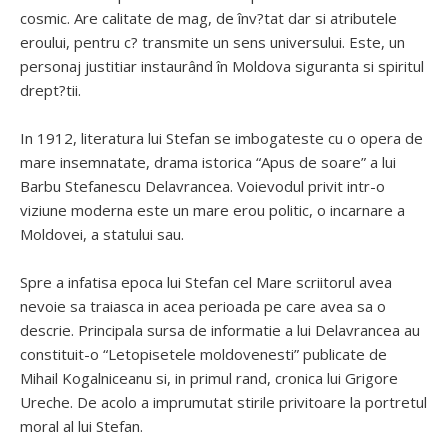
cosmic. Are calitate de mag, de înv?tat dar si atributele
eroului, pentru c? transmite un sens universului. Este, un
personaj justitiar instaurând în Moldova siguranta si spiritul
drept?tii.
In 1912, literatura lui Stefan se imbogateste cu o opera de
mare insemnatate, drama istorica “Apus de soare” a lui
Barbu Stefanescu Delavrancea. Voievodul privit intr-o
viziune moderna este un mare erou politic, o incarnare a
Moldovei, a statului sau.
Spre a infatisa epoca lui Stefan cel Mare scriitorul avea
nevoie sa traiasca in acea perioada pe care avea sa o
descrie. Principala sursa de informatie a lui Delavrancea au
constituit-o “Letopisetele moldovenesti” publicate de
Mihail Kogalniceanu si, in primul rand, cronica lui Grigore
Ureche. De acolo a imprumutat stirile privitoare la portretul
moral al lui Stefan.