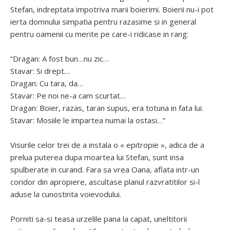
Stefan, indreptata impotriva marii boierimi. Boierii nu-i pot
ierta domnului simpatia pentru razasime si in general
pentru oamenii cu merite pe care-i ridicase in rang:
“Dragan: A fost bun…nu zic…
Stavar: Si drept…
Dragan: Cu tara, da…
Stavar: Pe noi ne-a cam scurtat…
Dragan: Boier, razas, taran supus, era totuna in fata lui.
Stavar: Mosiile le impartea numai la ostasi…”
Visurile celor trei de a instala o « epitropie », adica de a
prelua puterea dupa moartea lui Stefan, sunt insa
spulberate in curand. Fara sa vrea Oana, aflata intr-un
coridor din apropiere, ascultase planul razvratitilor si-l
aduse la cunostinta voievodului.
Porniti sa-si teasa urzelile pana la capat, uneltitorii