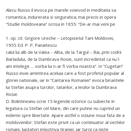
Alecu Russo il invoca pe marele voievod in meditatia sa
romantica, indurerata si singuratica; mai precis in opera
“Studie moldoveana” scrisa in 1855: “De-ar mai veni pe
1. op. cit. Grigore Ureche – Letopisetul Tarii Moldovei,
1955 Ed. P. P. Panaitescu
calul lui alb de la Valea – Alba, de la Targul – Bai, prin codrii
Barladului, de la Dumbrava Rosie, sunt incredintat ca nu l-
am intelege … vorba lui n-ar fi vorba noastra”. In “Cugetari”
Russo invie amintirea aceluia care a fost profetul popular al
gloriei nationale, iar in “Cantarea Romaniei” evoca biruintele
lui Stefan asupra turcilor, tatarilor, a lesilor la Dumbrava
Rosie.
D. Bolintineanu scrie 15 legende istorice cu subiecte in
legatura cu Stefan cel Mare, din care putine nu cuprind un
indemn spre libertate. Apare astfel o viziune noua fata de a
moldovenilor: Stefan este privit ca un continuator al vechilor
romani, luptatori impotriva tiraniei, iar turcii ca niste