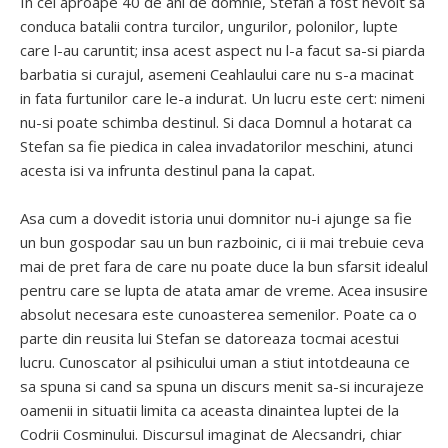
In cei aproape 40 de ani de domnie, Stefan a fost nevoit sa
conduca batalii contra turcilor, ungurilor, polonilor, lupte
care l-au caruntit; insa acest aspect nu l-a facut sa-si piarda
barbatia si curajul, asemeni Ceahlaului care nu s-a macinat
in fata furtunilor care le-a indurat. Un lucru este cert: nimeni
nu-si poate schimba destinul. Si daca Domnul a hotarat ca
Stefan sa fie piedica in calea invadatorilor meschini, atunci
acesta isi va infrunta destinul pana la capat.
Asa cum a dovedit istoria unui domnitor nu-i ajunge sa fie
un bun gospodar sau un bun razboinic, ci ii mai trebuie ceva
mai de pret fara de care nu poate duce la bun sfarsit idealul
pentru care se lupta de atata amar de vreme. Acea insusire
absolut necesara este cunoasterea semenilor. Poate ca o
parte din reusita lui Stefan se datoreaza tocmai acestui
lucru. Cunoscator al psihicului uman a stiut intotdeauna ce
sa spuna si cand sa spuna un discurs menit sa-si incurajeze
oamenii in situatii limita ca aceasta dinaintea luptei de la
Codrii Cosminului. Discursul imaginat de Alecsandri, chiar