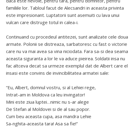
daca este nevoie, pentru tara, pentru domnitor, pentru
familiile lor. Tabloul facut de Alecsandri in aceasta privinta
este impresionant. Luptatorii sunt asemuiti cu lava unui
vulcan care distruge totul in calea-i.
Continuand cu procedeul antitezei, sunt analizate cele doua
armate. Polonii se distreaza, sarbatoresc cu fast o victorie
care nu va mai avea sa vina niciodata. Fara sa-si dea seama
aceasta siguranta a lor le va aduce pieirea. Soldatii insa nu
fac altceva decat sa urmeze exemplul dat de Albert care el
insasi este convins de invincibilitatea armatei sale:
“Eu, Albert, domnul vostru, si al Lehiei rege,
Intrat-am in Moldova ca leu invingator!
Mini este ziua luptei…nimic nu s-ar alege
De Stefan al Moldovei si de al sau popor.
Cum beu aceasta cupa, asa mandra Lehie
Sa-nghita-aceasta tara! Asa sa fie!”