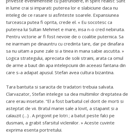
priveste evenimentele cu patrundere, in spirit realist: Sunt
in lume crai si imparati: puterea lor e slabiciune daca nu
inteleg de ce rasare si asfinteste soarele. Expansiunea
turceasca putea fi oprita, crede el. « Eu socotesc ca
puterea lui Sultan Mehmet e mare, insa n-o cred nebiruita.
Pentru victorie ar fi fost nevoie de o coalitie puternica. Sa
ne inarmam pe dinauntru cu credinta tare, dar pe dinafara
sa nu uitam a pune zale si a tinea in mana sabie ascutita. »
Logica strategului, apreciata de solii straini, arata ca omul
de arme a baut din apa intelepciunii din aceeasi fantana din
care s-a adapat apusul. Stefan avea cultura bizantina.
Tara bantuita si saracita de tradatori trebuia salvata.
Clarvazator, Stefan intelege sa dea multimilor dreptatea de
care erau insetate. “El a fost barbatul cel dorit de morti si
asteptat de vii. Bratul mariei sale a lovit, a stapanit si a
calauzit (…) . A prigonit pe lotri ; a batut peste falci pe
dusmani, a grabit sfarsitul vicleniilor. » Aceste cuvinte
exprima esenta portretului.