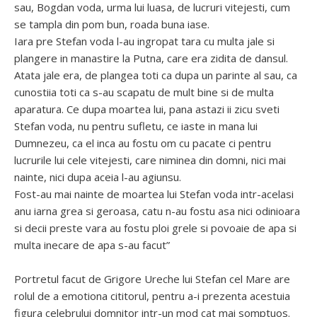
sau, Bogdan voda, urma lui luasa, de lucruri vitejesti, cum
se tampla din pom bun, roada buna iase.
Iara pre Stefan voda l-au ingropat tara cu multa jale si
plangere in manastire la Putna, care era zidita de dansul.
Atata jale era, de plangea toti ca dupa un parinte al sau, ca
cunostiia toti ca s-au scapatu de mult bine si de multa
aparatura. Ce dupa moartea lui, pana astazi ii zicu sveti
Stefan voda, nu pentru sufletu, ce iaste in mana lui
Dumnezeu, ca el inca au fostu om cu pacate ci pentru
lucrurile lui cele vitejesti, care niminea din domni, nici mai
nainte, nici dupa aceia l-au agiunsu.
Fost-au mai nainte de moartea lui Stefan voda intr-acelasi
anu iarna grea si geroasa, catu n-au fostu asa nici odinioara
si decii preste vara au fostu ploi grele si povoaie de apa si
multa inecare de apa s-au facut”
Portretul facut de Grigore Ureche lui Stefan cel Mare are
rolul de a emotiona cititorul, pentru a-i prezenta acestuia
figura celebrului domnitor intr-un mod cat mai somptuos.