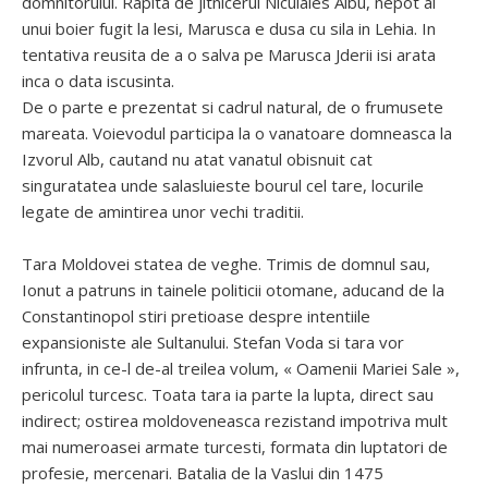
domnitorului. Rapita de jitnicerul Niculaies Albu, nepot al
unui boier fugit la lesi, Marusca e dusa cu sila in Lehia. In
tentativa reusita de a o salva pe Marusca Jderii isi arata
inca o data iscusinta.
De o parte e prezentat si cadrul natural, de o frumusete
mareata. Voievodul participa la o vanatoare domneasca la
Izvorul Alb, cautand nu atat vanatul obisnuit cat
singuratatea unde salasluieste bourul cel tare, locurile
legate de amintirea unor vechi traditii.
Tara Moldovei statea de veghe. Trimis de domnul sau,
Ionut a patruns in tainele politicii otomane, aducand de la
Constantinopol stiri pretioase despre intentiile
expansioniste ale Sultanului. Stefan Voda si tara vor
infrunta, in ce-l de-al treilea volum, « Oamenii Mariei Sale »,
pericolul turcesc. Toata tara ia parte la lupta, direct sau
indirect; ostirea moldoveneasca rezistand impotriva mult
mai numeroasei armate turcesti, formata din luptatori de
profesie, mercenari. Batalia de la Vaslui din 1475