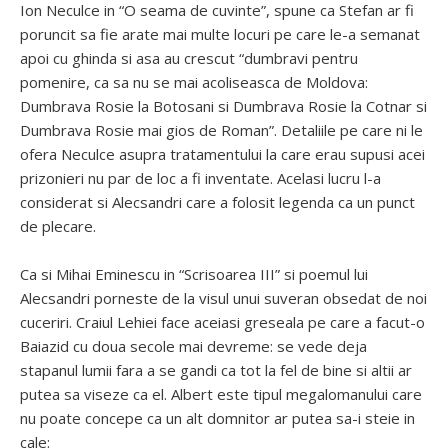
Ion Neculce in “O seama de cuvinte”, spune ca Stefan ar fi
poruncit sa fie arate mai multe locuri pe care le-a semanat
apoi cu ghinda si asa au crescut “dumbravi pentru
pomenire, ca sa nu se mai acoliseasca de Moldova:
Dumbrava Rosie la Botosani si Dumbrava Rosie la Cotnar si
Dumbrava Rosie mai gios de Roman”. Detaliile pe care ni le
ofera Neculce asupra tratamentului la care erau supusi acei
prizonieri nu par de loc a fi inventate. Acelasi lucru l-a
considerat si Alecsandri care a folosit legenda ca un punct
de plecare.
Ca si Mihai Eminescu in “Scrisoarea III” si poemul lui
Alecsandri porneste de la visul unui suveran obsedat de noi
cuceriri. Craiul Lehiei face aceiasi greseala pe care a facut-o
Baiazid cu doua secole mai devreme: se vede deja
stapanul lumii fara a se gandi ca tot la fel de bine si altii ar
putea sa viseze ca el. Albert este tipul megalomanului care
nu poate concepe ca un alt domnitor ar putea sa-i steie in
cale: