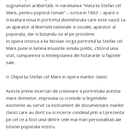
sugrumatori ai libertatii. In naratiunea “Viata lui Stefan cel
Mare, pentru poporul roman” – scrisa in 1863 – apare o
trasatura noua in portretul domnitorului care este vazut ca
un aparator al libertatii nationale si sociale; aparator al
poporului, dar si bizuindu-se el pe prostime.
In opera istorica a lui Nicolae Iorga portretul lui Stefan cel
Mare pune in lumina insusirile omului politic, ctitorul unui
stat, cumpanirea si intelepciunea din hotararile si faptele
sale.
II. Chipul lui Stefan cel Mare in opera marilor clasici
Aceste prime incercari de creionare a portretului acestui
mare domnitor, impreuna cu cronicile si legendele
existente au servit ca instrument de documentare marilor
clasici care au dorit sa-si incerce condeiul prin a-l prezenta
pe cel ce a fost unul dintre cele mai mari personalitati ale
istoriei poporului nostru.