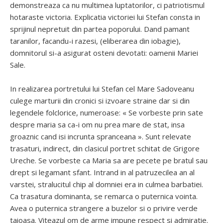
demonstreaza ca nu multimea luptatorilor, ci patriotismul
hotaraste victoria. Explicatia victoriei lui Stefan consta in
sprijinul nepretuit din partea poporului. Dand pamant
taranilor, facandu-i razesi, (eliberarea din iobagie),
domnitorul si-a asigurat osteni devotati: oamenii Mariei
Sale.
In realizarea portretului lui Stefan cel Mare Sadoveanu
culege marturii din cronici si izvoare straine dar si din
legendele folclorice, numeroase: « Se vorbeste prin sate
despre maria sa ca-i om nu prea mare de stat, insa
groaznic cand isi incrunta spranceana ». Sunt relevate
trasaturi, indirect, din clasicul portret schitat de Grigore
Ureche. Se vorbeste ca Maria sa are pecete pe bratul sau
drept si legamant sfant. Intrand in al patruzecilea an al
varstei, stralucitul chip al domniei era in culmea barbatiei.
Ca trasatura dominanta, se remarca o puternica vointa.
Avea o puternica strangere a buzelor si o privire verde
taioasa. Viteazul om de arme impune respect si admiratie.