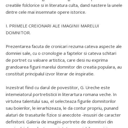
creatiile folclorice si in literatura culta, dand nastere la unele
dintre cele mai insemnate opere istorice.
I. PRIMELE CREIONARI ALE IMAGINII MARELUI
DOMNITOR.
Prezentarea facuta de cronicari rezuma cateva aspecte ale
domniei sale, cu o cronologie a faptelor si cateva schitari
de portret cu valoare artistica, care desi nu exprima
grandoarea figurii marelui domnitor din creatia populara, au
constituit principalul izvor literar de inspiratie.
Inzestrat fiind cu darul de povestitor, G. Ureche este
intemeiatorul portretisticii in literartura romana veche. In
virtutea talentului sau, el selecteaza figurile domnitorilor
sau boierilor, le ierarhizeaza, le da contur propriu, punand
alaturi de trasaturile fizice si anecdote -insusiri de caracter
definitorii. Galeria de imagini-portrete de domnitori din