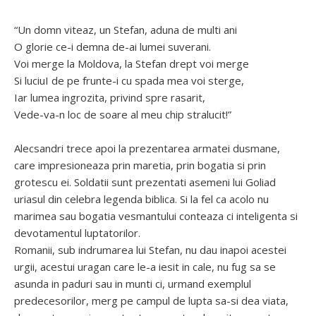
“Un domn viteaz, un Stefan, aduna de multi ani
O glorie ce-i demna de-ai lumei suverani.
Voi merge la Moldova, la Stefan drept voi merge
Si luciuI de pe frunte-i cu spada mea voi sterge,
Iar lumea ingrozita, privind spre rasarit,
Vede-va-n loc de soare al meu chip stralucit!”
Alecsandri trece apoi la prezentarea armatei dusmane,
care impresioneaza prin maretia, prin bogatia si prin
grotescu ei. Soldatii sunt prezentati asemeni lui Goliad
uriasul din celebra legenda biblica. Si la fel ca acolo nu
marimea sau bogatia vesmantului conteaza ci inteligenta si
devotamentul luptatorilor.
Romanii, sub indrumarea lui Stefan, nu dau inapoi acestei
urgii, acestui uragan care le-a iesit in cale, nu fug sa se
asunda in paduri sau in munti ci, urmand exemplul
predecesorilor, merg pe campul de lupta sa-si dea viata,