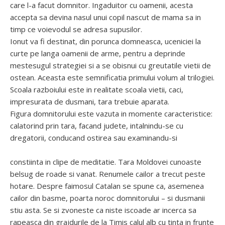
care l-a facut domnitor. Ingaduitor cu oamenii, acesta
accepta sa devina nasul unui copil nascut de mama sa in
timp ce voievodul se adresa supusilor.
Ionut va fi destinat, din porunca domneasca, uceniciei la
curte pe langa oamenii de arme, pentru a deprinde
mestesugul strategiei si a se obisnui cu greutatile vietii de
ostean. Aceasta este semnificatia primului volum al trilogiei.
Scoala razboiului este in realitate scoala vietii, caci,
impresurata de dusmani, tara trebuie aparata.
Figura domnitorului este vazuta in momente caracteristice:
calatorind prin tara, facand judete, intalnindu-se cu
dregatorii, conducand ostirea sau examinandu-si
constiinta in clipe de meditatie. Tara Moldovei cunoaste
belsug de roade si vanat. Renumele cailor a trecut peste
hotare. Despre faimosul Catalan se spune ca, asemenea
cailor din basme, poarta noroc domnitorului – si dusmanii
stiu asta. Se si zvoneste ca niste iscoade ar incerca sa
rapeasca din grajdurile de la Timis calul alb cu tinta in frunte