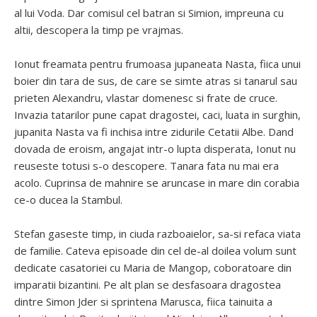
al lui Voda. Dar comisul cel batran si Simion, impreuna cu
altii, descopera la timp pe vrajmas.
Ionut freamata pentru frumoasa jupaneata Nasta, fiica unui
boier din tara de sus, de care se simte atras si tanarul sau
prieten Alexandru, vlastar domenesc si frate de cruce.
Invazia tatarilor pune capat dragostei, caci, luata in surghin,
jupanita Nasta va fi inchisa intre zidurile Cetatii Albe. Dand
dovada de eroism, angajat intr-o lupta disperata, Ionut nu
reuseste totusi s-o descopere. Tanara fata nu mai era
acolo. Cuprinsa de mahnire se aruncase in mare din corabia
ce-o ducea la Stambul.
Stefan gaseste timp, in ciuda razboaielor, sa-si refaca viata
de familie. Cateva episoade din cel de-al doilea volum sunt
dedicate casatoriei cu Maria de Mangop, coboratoare din
imparatii bizantini. Pe alt plan se desfasoara dragostea
dintre Simon Jder si sprintena Marusca, fiica tainuita a