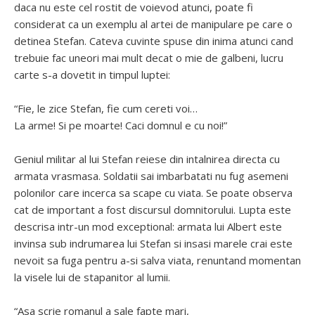
daca nu este cel rostit de voievod atunci, poate fi
considerat ca un exemplu al artei de manipulare pe care o
detinea Stefan. Cateva cuvinte spuse din inima atunci cand
trebuie fac uneori mai mult decat o mie de galbeni, lucru
carte s-a dovetit in timpul luptei:
“Fie, le zice Stefan, fie cum cereti voi…
La arme! Si pe moarte! Caci domnul e cu noi!”
Geniul militar al lui Stefan reiese din intalnirea directa cu
armata vrasmasa. Soldatii sai imbarbatati nu fug asemeni
polonilor care incerca sa scape cu viata. Se poate observa
cat de important a fost discursul domnitorului. Lupta este
descrisa intr-un mod exceptional: armata lui Albert este
invinsa sub indrumarea lui Stefan si insasi marele crai este
nevoit sa fuga pentru a-si salva viata, renuntand momentan
la visele lui de stapanitor al lumii.
“Asa scrie romanul a sale fapte mari,