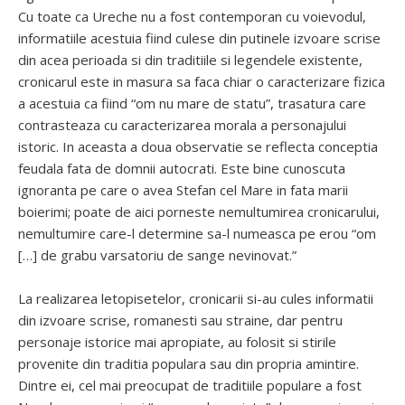
Cu toate ca Ureche nu a fost contemporan cu voievodul,
informatiile acestuia fiind culese din putinele izvoare scrise
din acea perioada si din traditiile si legendele existente,
cronicarul este in masura sa faca chiar o caracterizare fizica
a acestuia ca fiind “om nu mare de statu”, trasatura care
contrasteaza cu caracterizarea morala a personajului
istoric. In aceasta a doua observatie se reflecta conceptia
feudala fata de domnii autocrati. Este bine cunoscuta
ignoranta pe care o avea Stefan cel Mare in fata marii
boierimi; poate de aici porneste nemultumirea cronicarului,
nemultumire care-l determine sa-l numeasca pe erou “om
[…] de grabu varsatoriu de sange nevinovat.”
La realizarea letopisetelor, cronicarii si-au cules informatii
din izvoare scrise, romanesti sau straine, dar pentru
personaje istorice mai apropiate, au folosit si stirile
provenite din traditia populara sau din propria amintire.
Dintre ei, cel mai preocupat de traditiile populare a fost