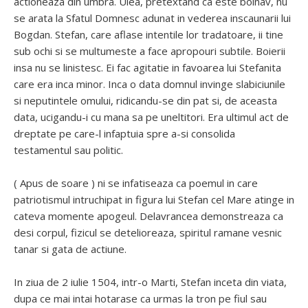
actioneaza din umbra. Ulea, pretextand ca este bolnav, nu
se arata la Sfatul Domnesc adunat in vederea inscaunarii lui
Bogdan. Stefan, care aflase intentile lor tradatoare, ii tine
sub ochi si se multumeste a face apropouri subtile. Boierii
insa nu se linistesc. Ei fac agitatie in favoarea lui Stefanita
care era inca minor. Inca o data domnul invinge slabiciunile
si neputintele omului, ridicandu-se din pat si, de aceasta
data, ucigandu-i cu mana sa pe uneltitori. Era ultimul act de
dreptate pe care-l infaptuia spre a-si consolida
testamentul sau politic.
( Apus de soare ) ni se infatiseaza ca poemul in care
patriotismul intruchipat in figura lui Stefan cel Mare atinge in
cateva momente apogeul. Delavrancea demonstreaza ca
desi corpul, fizicul se detelioreaza, spiritul ramane vesnic
tanar si gata de actiune.
In ziua de 2 iulie 1504, intr-o Marti, Stefan inceta din viata,
dupa ce mai intai hotarase ca urmas la tron pe fiul sau