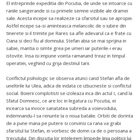
El intreprinde expeditia din Pocutia, de unde se intoarce cu
ranile sangerande si cu primele semne vizibile ale dramei
sale. Acesta incepe sa realizeze ca sfarsitul sau se apropie.
Astfel incepe sa-si aminteasca melancolic de o iubire din
tinerete si il trimite pe Rares sa afle adevarul ca e frate cu
Oana si deci fiu al domnului. Stefan abia se mai sprijina in
sabie, mantia o simte grea pe umeri iar puterile-i erau
istovite. Insa isi impune vointa ramanand treaz in timpul
operatiei, veghind cu grija destinul tarii.
Conflictul psihologic se observa atunci cand Stefan afla de
uneltirile lui Ulea, adica de indata ce izbucneste si conflictul
social. Boierii complotisti se izoleaza inca din actul I, cand la
Sfatul Domnesc, ce are loc in legatura cu Pocutia, ei
incearca sa invoce sanatatea subreda a voievodului,
indemnandu-l sa renunte la o noua batalie. Orbiti de dorinta
de a pune mana pe putere si convinsi ca rana va grabi
sfarsitul lui Stefan, ei vorbesc de domn ca de o persoana a
trecutului. Din discutia lor intelegem limpede linia politicii lui