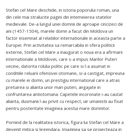
Stefan cel Mare deschide, in istoria poporului roman, una
din cele mai stralucite pagini din intemeierea statelor
medievale. De-a lungul unei domnii de aproape cincizeci de
ani (1457-1504), marele domn a facut din Moldova un
factor insemnat al relatiilor internationale in aceasta parte a
Europei. Prin activitatea sa remarcabila in sfera politicii
externe, Stefan cel Mare a inaugurat o noua era a afirmarii
internationale a Moldovei, care s-a impus Marilor Puteri
vecine, datorita rolului politic pe care si l-a asumat in
conditiile reluarii ofensivei otomane, si-a castigat, impreuna
cu marele ei domn, un prestigiu international care a atras
pretuirea si alianta unor mari puteri, angajate in
confruntarea antiotomana. Capetele incoronate i-au cautat
alianta, dusmanii l-au privit cu respect, iar umanistii au fixat
pentru posteritate imaginea acestui mare domnitor.
Pornind de la realitatea istorica, figura lui Stefan cel Mare a
devenit mitica si legendara. Imaginea sa se proiecteaza in