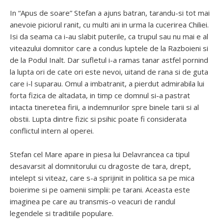
In “Apus de soare” Stefan a ajuns batran, tarandu-si tot mai
anevoie piciorul ranit, cu multi ani in urma la cucerirea Chiliei.
Isi da seama ca i-au slabit puterile, ca trupul sau nu mai e al
viteazului domnitor care a condus luptele de la Razboieni si
de la Podul Inalt. Dar sufletul i-a ramas tanar astfel pornind
la lupta ori de cate ori este nevoi, uitand de rana si de guta
care i-l suparau. Omul a imbatranit, a pierdut admirabila lui
forta fizica de altadata, in timp ce domnul si-a pastrat
intacta tineretea firii, a indemnurilor spre binele tarii si al
obstii. Lupta dintre fizic si psihic poate fi considerata
conflictul intern al operei.
Stefan cel Mare apare in piesa lui Delavrancea ca tipul
desavarsit al domnitorului cu dragoste de tara, drept,
intelept si viteaz, care s-a sprijinit in politica sa pe mica
boierime si pe oamenii simplii: pe tarani. Aceasta este
imaginea pe care au transmis-o veacuri de randul
legendele si traditiile populare.