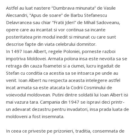
Astfel au luat nastere “Dumbrava minunata” de Vasile
Alecsandri, “Apus de soare” de Barbu Stefanescu
Delavrancea sau chiar “Fratii Jderi” de Mihail Sadoveanu,
opere care au incantat si vor continua sa incante
posteritatea prin modul inedit si minunat cu care sunt
descrise fapte din viata celebrului domnitor.
In 1497 Ioan Albert, regele Poloniei, porneste razboi
impotriva Moldovei. Armata polona insa este nevoita sa se
retraga din cauza foametei si a ciumei, lucru ingaduit de
Stefan cu conditia ca acestia sa se intoarca pe unde au
venit. Ioan Albert nu respecta aceasta intelegere astfel
incat armata sa este atacata la Codrii Cosminului de
voievodul moldovean. Putini dintre soldatii lui Ioan Albert isi
mai vazura tara. Campania din 1947 se ispravi deci printr-
un adevarat dezastru pentru invadatori, insa prada luata de
moldoveni a fost insemnata.
In ceea ce priveste pe prizonieri, traditia, consemnata de