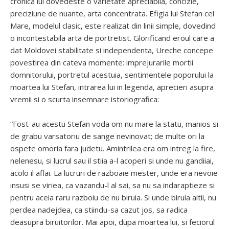
cronica lui dovedeste o varietate apreciabila, concizie,
preciziune de nuante, arta concentrata. Efigia lui Stefan cel
Mare, modelul clasic, este realizat din linii simple, dovedind
o incontestabila arta de portretist. Glorificand eroul care a
dat Moldovei stabilitate si independenta, Ureche concepe
povestirea din cateva momente: imprejurarile mortii
domnitorului, portretul acestuia, sentimentele poporului la
moartea lui Stefan, intrarea lui in legenda, aprecieri asupra
vremii si o scurta insemnare istoriografica:
“Fost-au acestu Stefan voda om nu mare la statu, manios si
de grabu varsatoriu de sange nevinovat; de multe ori la
ospete omoria fara judetu. Amintrilea era om intreg la fire,
nelenesu, si lucrul sau il stiia a-l acoperi si unde nu gandiiai,
acolo il aflai. La lucruri de razboaie mester, unde era nevoie
insusi se viriea, ca vazandu-l al sai, sa nu sa indaraptieze si
pentru aceia raru razboiu de nu biruia. Si unde biruia altii, nu
perdea nadejdea, ca stiindu-sa cazut jos, sa radica
deasupra biruitorilor. Mai apoi, dupa moartea lui, si feciorul