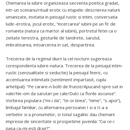
Chemarea la iubire organizeaza secventa poetica gradat,
intr-un scenariu/ritual erotic cu etapele: descrierea naturii
umanizate, invitatia in peisajul rustic si intim, conversatia
ludic-erotica, jocul erotic, “incercarea” iubirii pe un fir de
romanita (natura ca martor al iubirii), portretul fetei ca o
zeitate terestra, gesturile de tandrete, sarutul,
imbratisarea, intoarcerea in sat, despartirea.
Trecerea de la regimul diurn la cel nocturn sugereaza
corespondenta iubire-natura. Trecerea de la peisajul intim-
rustic (senzualitate si seductie) la peisajul feeric, cu
accentuarea intimitatii (sentiment impartasit, cuplu
arhetipal): “Pe carare-n bolti de frunze/Apucand spre sat in
vale/Ne-om da sarutari pe cale/Dulci ca florile ascunse”.
Vorbirea populara (“mi-i da”, “te-oi tinea”, “nime”, “s-apoi”),
limbajul familiar, cu alternarea persoanei I si a II-a a
verbelor si a pronumelor, si tonul sagalnic dau chemarii
impresia de sinceritate si prospetime juvenila: “Cui ce-i
pasa ca-mi esti drag?”.