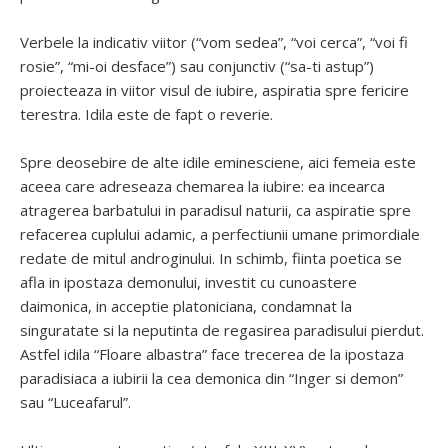
Verbele la indicativ viitor (“vom sedea”, “voi cerca”, “voi fi
rosie”, “mi-oi desface”) sau conjunctiv (“sa-ti astup”)
proiecteaza in viitor visul de iubire, aspiratia spre fericire
terestra. Idila este de fapt o reverie.
Spre deosebire de alte idile eminesciene, aici femeia este
aceea care adreseaza chemarea la iubire: ea incearca
atragerea barbatului in paradisul naturii, ca aspiratie spre
refacerea cuplului adamic, a perfectiunii umane primordiale
redate de mitul androginului. In schimb, fiinta poetica se
afla in ipostaza demonului, investit cu cunoastere
daimonica, in acceptie platoniciana, condamnat la
singuratate si la neputinta de regasirea paradisului pierdut.
Astfel idila “Floare albastra” face trecerea de la ipostaza
paradisiaca a iubirii la cea demonica din “Inger si demon”
sau “Luceafarul”.