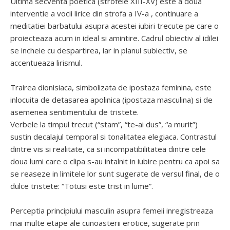
Ultima secventa poetica (strofele XIII-XV) este a doua
interventie a vocii lirice din strofa a IV-a , continuare a
meditatiei barbatului asupra acestei iubiri trecute pe care o
proiecteaza acum in ideal si amintire. Cadrul obiectiv al idilei
se incheie cu despartirea, iar in planul subiectiv, se
accentueaza lirismul.
Trairea dionisiaca, simbolizata de ipostaza feminina, este
inlocuita de detasarea apolinica (ipostaza masculina) si de
asemenea sentimentului de tristete.
Verbele la timpul trecut (“stam”, “te-ai dus”, “a murit”)
sustin decalajul temporal si tonalitatea elegiaca. Contrastul
dintre vis si realitate, ca si incompatibilitatea dintre cele
doua lumi care o clipa s-au intalnit in iubire pentru ca apoi sa
se reaseze in limitele lor sunt sugerate de versul final, de o
dulce tristete: “Totusi este trist in lume”.
Perceptia principiului masculin asupra femeii inregistreaza
mai multe etape ale cunoasterii erotice, sugerate prin