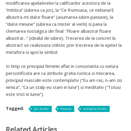
modificarea apelativelor/a calificarilor acestora de la
“mititica” (iubirea ca joc), la “Ce frumoasa, ce nebuna/E
albastra-mi dulce floare” (asumarea iubirii-pasiune), la
“dulce minune” (iubirea ca mister al vietii) si pana la
chemarea nostalgica din final: “Floare albastra! floare
albastra!…” (idealul de iubire). Trecerea de la concret la
abstract se realizeaza stilistic prin trecerea de la epitet la
metafora si apoi la simbol.
In timp ce principiul feminin aflat in consonanta cu natura
personificata are ca atribute gratia rustica si miscarea,
principiul masculin este contemplativ (“Eu am ras, n-am zis
nimica”, “Ca un stalp eu stam in luna”) si meditativ (“Totusi
este trist in lume”).
Tagged:
joc erotic
Poezie
scenariu erotic
Related Articles