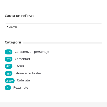
Cauta un referat
Categorii
Caracterizari personaje
189
Comentarii
733
Eseuri
462
Istorie si civilizatie
535
Referate
2,239
Rezumate
79