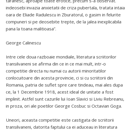
taranesc, aproape toate erotice, precum s-a observat.
indeosebi invazia anxietatii de criza pubertala, tratata intaia
oara de Eliade Radulescu in Zburatorul, o gasim in felurite
compuneri si pe deosebite trepte, de la jalea inexplicabila
pana la toana malitioasa”.
George Calinescu
Intre cele doua razboaie mondiale, literatura scriitorilor
transilvaneni se afirma din ce in ce mai mult, intr-o
competitie directa nu numai cu autorii minoritatilor
conlocuitoare din acesta provincie, ci si cu scriitorii din
Romania, patria de suflet spre care tindeau, mai ales dupa
ce, la 1 Decembrie 1918, acest ideal de unitate a fost
implinit. Astfel sunt cazurile lui Ioan Slavici si Liviu Rebreanu,
in proza, ori ale poetilor George Cosbuc si Octavian Goga.
Uneori, aceasta competitie este castigata de scriitorii
transilvaneni, datorita faptului ca ei aduceau in literatura