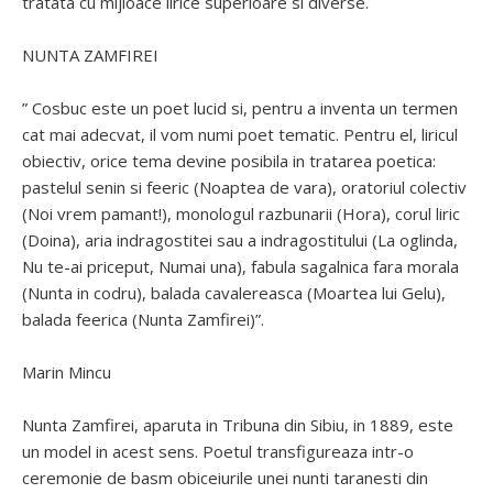
tratata cu mijloace lirice superioare si diverse.
NUNTA ZAMFIREI
” Cosbuc este un poet lucid si, pentru a inventa un termen
cat mai adecvat, il vom numi poet tematic. Pentru el, liricul
obiectiv, orice tema devine posibila in tratarea poetica:
pastelul senin si feeric (Noaptea de vara), oratoriul colectiv
(Noi vrem pamant!), monologul razbunarii (Hora), corul liric
(Doina), aria indragostitei sau a indragostitului (La oglinda,
Nu te-ai priceput, Numai una), fabula sagalnica fara morala
(Nunta in codru), balada cavalereasca (Moartea lui Gelu),
balada feerica (Nunta Zamfirei)”.
Marin Mincu
Nunta Zamfirei, aparuta in Tribuna din Sibiu, in 1889, este
un model in acest sens. Poetul transfigureaza intr-o
ceremonie de basm obiceiurile unei nunti taranesti din