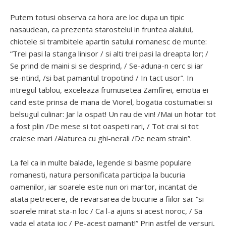
Putem totusi observa ca hora are loc dupa un tipic
nasaudean, ca prezenta starostelui in fruntea alaiului,
chiotele si trambitele apartin satului romanesc de munte:
“Trei pasi la stanga linisor / si alti trei pasi la dreapta lor; /
Se prind de maini si se desprind, / Se-aduna-n cerc si iar
se-ntind, /si bat pamantul tropotind / In tact usor”. In
intregul tablou, exceleaza frumusetea Zamfirei, emotia ei
cand este prinsa de mana de Viorel, bogatia costumatiei si
belsugul culinar: Jar la ospat! Un rau de vin! /Mai un hotar tot
a fost plin /De mese si tot oaspeti rari, / Tot crai si tot
craiese mari /Alaturea cu ghi-nerali /De neam strain”.
La fel ca in multe balade, legende si basme populare
romanesti, natura personificata participa la bucuria
oamenilor, iar soarele este nun ori martor, incantat de
atata petrecere, de revarsarea de bucurie a fiilor sai: “si
soarele mirat sta-n loc / Ca l-a ajuns si acest noroc, / Sa
vada el atata joc / Pe-acest pamant!” Prin astfel de versuri,