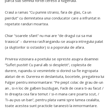
parca sub semnul fortei ceresti a fulgerului.
Craiul a ramas “Cu pumnii stransi, fara de glas, Ca un
pierdut” cu demnitatea unui conducator care a infruntat in
repetate randuri moartea.
Chiar “soarele sfant” nu mai are “de dragul cui sa mai
traiasca” – durerea rasfrangandu-se asupra intregului palat
(a slujitorilor si ostasilor) si a poporului de afara.
Privirea vizionara a poetului se opreste asupra doamnei
“Suflet pustiit! Cu parul alb si despletit”, coplesita de
durere, rupandu-si vesmintele si dorind sa fie ingropata
alaturi de ei. Durerea ei deslantuita, bocetele, pregatirea lui
Fulger pentru inmormantare: “Pe piept colac de grau de-un
an , si-n loc de galben buzdugan, Faclii de ceara ti-au facut /
In dreapta cea fara temut / si-n mana care poarta scut, /
Ti-au pus un ban”, pentru plata vamii spre lumea cealalta,
toate acestea sunt practicile taranesti la inmormantare.