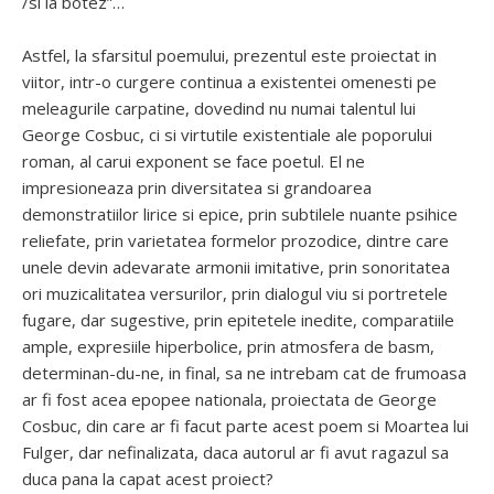
/si la botez”…
Astfel, la sfarsitul poemului, prezentul este proiectat in
viitor, intr-o curgere continua a existentei omenesti pe
meleagurile carpatine, dovedind nu numai talentul lui
George Cosbuc, ci si virtutile existentiale ale poporului
roman, al carui exponent se face poetul. El ne
impresioneaza prin diversitatea si grandoarea
demonstratiilor lirice si epice, prin subtilele nuante psihice
reliefate, prin varietatea formelor prozodice, dintre care
unele devin adevarate armonii imitative, prin sonoritatea
ori muzicalitatea versurilor, prin dialogul viu si portretele
fugare, dar sugestive, prin epitetele inedite, comparatiile
ample, expresiile hiperbolice, prin atmosfera de basm,
determinan-du-ne, in final, sa ne intrebam cat de frumoasa
ar fi fost acea epopee nationala, proiectata de George
Cosbuc, din care ar fi facut parte acest poem si Moartea lui
Fulger, dar nefinalizata, daca autorul ar fi avut ragazul sa
duca pana la capat acest proiect?