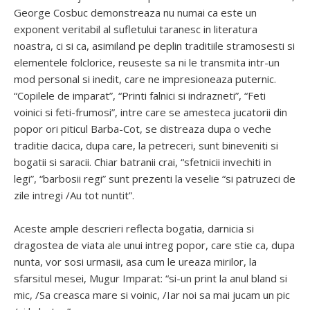
George Cosbuc demonstreaza nu numai ca este un
exponent veritabil al sufletului taranesc in literatura
noastra, ci si ca, asimiland pe deplin traditiile stramosesti si
elementele folclorice, reuseste sa ni le transmita intr-un
mod personal si inedit, care ne impresioneaza puternic.
“Copilele de imparat”, “Printi falnici si indrazneti”, “Feti
voinici si feti-frumosi”, intre care se amesteca jucatorii din
popor ori piticul Barba-Cot, se distreaza dupa o veche
traditie dacica, dupa care, la petreceri, sunt bineveniti si
bogatii si saracii. Chiar batranii crai, “sfetnicii invechiti in
legi”, “barbosii regi” sunt prezenti la veselie “si patruzeci de
zile intregi /Au tot nuntit”.
Aceste ample descrieri reflecta bogatia, darnicia si
dragostea de viata ale unui intreg popor, care stie ca, dupa
nunta, vor sosi urmasii, asa cum le ureaza mirilor, la
sfarsitul mesei, Mugur Imparat: “si-un print la anul bland si
mic, /Sa creasca mare si voinic, /Iar noi sa mai jucam un pic