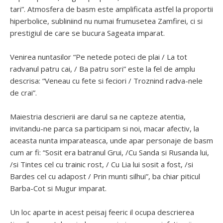
tari”. Atmosfera de basm este amplificata astfel la proportii
hiperbolice, subliniind nu numai frumusetea Zamfirei, ci si
prestigiul de care se bucura Sageata imparat.
Venirea nuntasilor “Pe netede poteci de plai / La tot
radvanul patru cai, / Ba patru sori” este la fel de amplu
descrisa: “Veneau cu fete si feciori / Troznind radva-nele
de crai”.
Maiestria descrierii are darul sa ne capteze atentia,
invitandu-ne parca sa participam si noi, macar afectiv, la
aceasta nunta imparateasca, unde apar personaje de basm
cum ar fi: “Sosit era batranul Grui, /Cu Sanda si Rusanda lui,
/si Tintes cel cu trainic rost, / Cu Lia lui sosit a fost, /si
Bardes cel cu adapost / Prin munti silhui”, ba chiar piticul
Barba-Cot si Mugur imparat.
Un loc aparte in acest peisaj feeric il ocupa descrierea