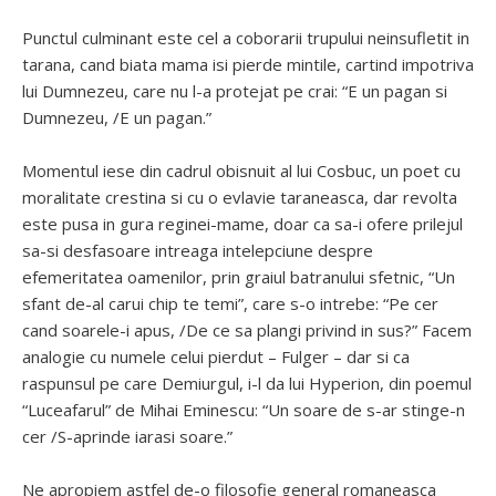
Punctul culminant este cel a coborarii trupului neinsufletit in
tarana, cand biata mama isi pierde mintile, cartind impotriva
lui Dumnezeu, care nu l-a protejat pe crai: “E un pagan si
Dumnezeu, /E un pagan.”
Momentul iese din cadrul obisnuit al lui Cosbuc, un poet cu
moralitate crestina si cu o evlavie taraneasca, dar revolta
este pusa in gura reginei-mame, doar ca sa-i ofere prilejul
sa-si desfasoare intreaga intelepciune despre
efemeritatea oamenilor, prin graiul batranului sfetnic, “Un
sfant de-al carui chip te temi”, care s-o intrebe: “Pe cer
cand soarele-i apus, /De ce sa plangi privind in sus?” Facem
analogie cu numele celui pierdut – Fulger – dar si ca
raspunsul pe care Demiurgul, i-l da lui Hyperion, din poemul
“Luceafarul” de Mihai Eminescu: “Un soare de s-ar stinge-n
cer /S-aprinde iarasi soare.”
Ne apropiem astfel de-o filosofie general romaneasca