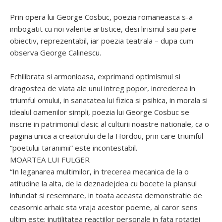
Prin opera lui George Cosbuc, poezia romaneasca s-a
imbogatit cu noi valente artistice, desi lirismul sau pare
obiectiv, reprezentabil, iar poezia teatrala – dupa cum
observa George Calinescu.
Echilibrata si armonioasa, exprimand optimismul si
dragostea de viata ale unui intreg popor, increderea in
triumful omului, in sanatatea lui fizica si psihica, in morala si
idealul oamenilor simpli, poezia lui George Cosbuc se
inscrie in patrimoniul clasic al culturii noastre nationale, ca o
pagina unica a creatorului de la Hordou, prin care triumful
“poetului taranimii” este incontestabil.
MOARTEA LUI FULGER
“In leganarea multimilor, in trecerea mecanica de la o
atitudine la alta, de la deznadejdea cu bocete la plansul
infundat si resemnare, in toata aceasta demonstratie de
ceasornic arhaic sta vraja acestor poeme, al caror sens
ultim este: inutilitatea reactiilor personale in fata rotatiei