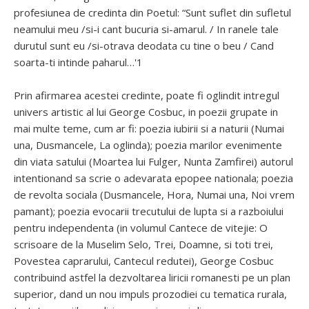
profesiunea de credinta din Poetul: “Sunt suflet din sufletul
neamului meu /si-i cant bucuria si-amarul. / In ranele tale
durutul sunt eu /si-otrava deodata cu tine o beu / Cand
soarta-ti intinde paharul…'1
Prin afirmarea acestei credinte, poate fi oglindit intregul
univers artistic al lui George Cosbuc, in poezii grupate in
mai multe teme, cum ar fi: poezia iubirii si a naturii (Numai
una, Dusmancele, La oglinda); poezia marilor evenimente
din viata satului (Moartea lui Fulger, Nunta Zamfirei) autorul
intentionand sa scrie o adevarata epopee nationala; poezia
de revolta sociala (Dusmancele, Hora, Numai una, Noi vrem
pamant); poezia evocarii trecutului de lupta si a razboiului
pentru independenta (in volumul Cantece de vitejie: O
scrisoare de la Muselim Selo, Trei, Doamne, si toti trei,
Povestea caprarului, Cantecul redutei), George Cosbuc
contribuind astfel la dezvoltarea liricii romanesti pe un plan
superior, dand un nou impuls prozodiei cu tematica rurala,