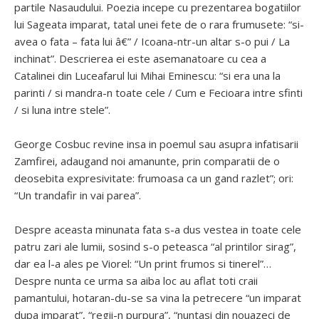
partile Nasaudului. Poezia incepe cu prezentarea bogatiilor
lui Sageata imparat, tatal unei fete de o rara frumusete: “si-
avea o fata – fata lui â€” / Icoana-ntr-un altar s-o pui / La
inchinat”. Descrierea ei este asemanatoare cu cea a
Catalinei din Luceafarul lui Mihai Eminescu: “si era una la
parinti / si mandra-n toate cele / Cum e Fecioara intre sfinti
/ si luna intre stele”.
George Cosbuc revine insa in poemul sau asupra infatisarii
Zamfirei, adaugand noi amanunte, prin comparatii de o
deosebita expresivitate: frumoasa ca un gand razlet”; ori:
“Un trandafir in vai parea”.
Despre aceasta minunata fata s-a dus vestea in toate cele
patru zari ale lumii, sosind s-o peteasca “al printilor sirag”,
dar ea l-a ales pe Viorel: “Un print frumos si tinerel”…
Despre nunta ce urma sa aiba loc au aflat toti craii
pamantului, hotaran-du-se sa vina la petrecere “un imparat
dupa imparat”, “regii-n purpura”, “nuntasi din nouazeci de