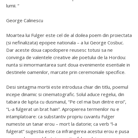
lumii. “
George Calinescu
Moartea lui Fulger este cel de al doilea poem din proiectata
(si nefinalizata) epopee nationala – a lui George Cosbuc.
Dar aceste doua capodopere reusesc totusi sa ne
convinga de valentele creative ale poetului de la Hordou:
nunta si inmormantarea sunt doua evenimente esentiale in
destinele oamenilor, marcate prin ceremoniale specifice.
Desi sintagma mortii este introdusa chiar din titlu, poemul
incepe dinamic si cinematografic. Solul aduce regelui, din
tabara de lupta cu dusmanul, “Pe cel mai bun dintre eroi”,
“L-a fulgerat un brat hain”. Apropierea termenilor nu e
intamplatoare: ca substantiv propriu cuvantu Fulger
numeste un tanar erou – mort la datorie; ca verb “l-a
fulgerat” sugestia este ca infrangerea acestui erou e pusa