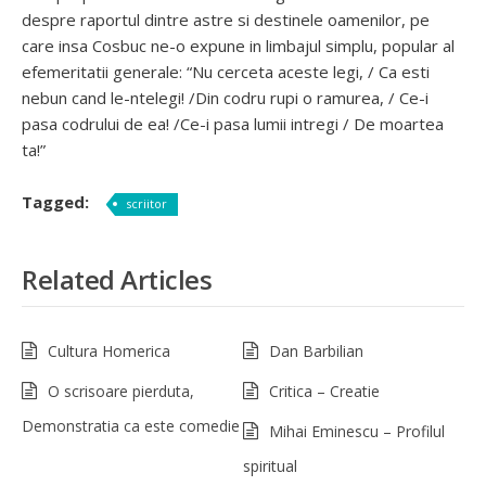
despre raportul dintre astre si destinele oamenilor, pe
care insa Cosbuc ne-o expune in limbajul simplu, popular al
efemeritatii generale: “Nu cerceta aceste legi, / Ca esti
nebun cand le-ntelegi! /Din codru rupi o ramurea, / Ce-i
pasa codrului de ea! /Ce-i pasa lumii intregi / De moartea
ta!”
Tagged:
scriitor
Related Articles
Cultura Homerica
Dan Barbilian
O scrisoare pierduta,
Critica – Creatie
Demonstratia ca este comedie
Mihai Eminescu – Profilul
spiritual