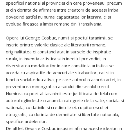
specificul national al provinciei din care proveneau, precum
si din dorinta de afirmare intre creatorii de aceeasi limba,
dovedind astfel nu numai capacitatea lor literara, ci si
evolutia fireasca a limbii romane din Transilvania.
Opera lui George Cosbuc, numit si poetul taranimii, se
inscrie printre valorile clasice ale literaturii romane,
originalitatea ei constand atat in sursele de inspiratie
rurala, in inventia artistica si in ineditul prozodiei, in
diversitatea modalitatilor in care constiinta artistica se
acorda cu aspiratiile de veacuri ale strabunilor, cat si in
functia social-edu-cativa, pe care autorul o acorda artei, in
prezentarea monografica a satului din secolul trecut.
Numirea ca poet al taranimii este justificata de felul cum
autorul oglindeste o anumita categorie de la sate, sociala si
nationala, cu datinile si credintele ei, cu pitorescul ei
etnografic, cu dorinta de demnitate si libertate nationala,
specifice ardelenilor.
De altfel, George Cosbuc insusi isi afirma aceste idealuri in