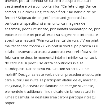
tinerilor, poetul oprindu-se cu uimire asupra infatisarii
vestimentare ori a comportarii lor: “Ce fete dragi! Dar ce
comori, / Pe rochii lungi tesute-n flori! / Iar hainele de pe
feciori / Sclipeau de-ar-gint”. Imbinand generalul cu
particularul, specificul si amanuntul cu imaginea de
ansamblu, poetul reuseste, prin imitatii onomatopeice, prin
epitete inedite ori prin aliteratii sa sugereze o intensitate
specifica a miscarii: “Prin vulturi vantul viu vuia, / Vrun print
mai tanar cand trecea / C-un brat in sold si pe prasea / Cu
celalalt'. Maiestria artistica a autorului este reliefata si de
felul cum ne descrie momentul intalnirii mirilor cu nuntasii,
de care insusi poetul se arata neputincios in a se
autodepasi: “Dar ce scriu eu? Ori cum sa scriu / E ne-
mplinit!” Desigur ca este vorba de un procedeu artistic, prin
care autorul ne invita sa participam alaturi de el, macar cu
imaginatia, la aceasta dezlantuire de energie si veselie,
elementele traditionale fiind ridicate din lumea satului in
lumea basmului, la desfasurarea carora participa intregul
popor.